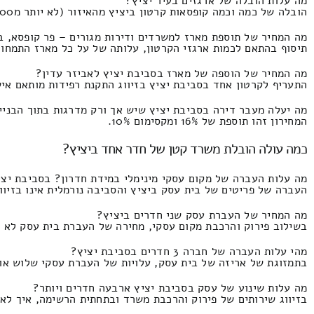
מה עלות הובלה של ארגזים בעיר יציץ?
הובלה של כמה וכמה קופסאות קרטון ביציץ מהאיזור (לא יותר מ3000 אריזות קרטון) העלות הינו 840 ומקסימום 300 ש"ח.
מה המחיר של תוספת מארז למשרדים ודירות מגורים – פר קופסא, ב
תיסוף בהתאם לכמות ארגזי הקרטון, עלותה של על כל מארז התמחור זהו 47 ולא יותר 
מה המחיר של הוספה של מארז בסביבת יציץ לאביזר עדין?
התעריף לקרטון אחד בסביבת יציץ בזיווג התקנת רפידות מותאם אישית העלות הינו 54 ולכל הי
מה יעלה מעבר דירה בסביבת יציץ שיש אך ורק מדרגות בתוך הבניי
המחירון זהו תוספת של 16% ומקסימום 10%.
כמה עולה הובלת משרד קטן של חדר אחד ביציץ?
מה עלות העברה של מקום עסקי מינימלי במידת חדרון? בסביבת יצי
העברה של פריטים של בית עסק ביציץ והסביבה נורמלית אינו בזיווג מנוף התמחור זה 
מה המחיר של העברת עסק שני חדרים ביציץ?
בשילוב פירוק והרכבת מקום עסקי, מחירה של העברת בית עסק לא יותר מ50 מטר רבוע המחיר זהו 1770 ועד
מהי עלות העברה של חברה 3 חדרים בסביבת יציץ?
בתמזוגת של אריזה של בית עסק, עלויות של העברת עסקי שלוש או שלוש וחצי חדר
מה עלות שינוע של עסק בסביבת יציץ ארבעה חדרים ויותר?
בזיווג שירותים של פירוק והרכבת משרד ובתחתית הרשימה, איך לא, ה# דיסטנס 60 קילומטר העלות הוא 3820 ול