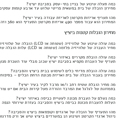
כמה תעלה שינוע של בניין בתי-עסק בסביבת יציץ?
מחירון הובלה של בית במשאית פריטי שלוש עד ארבע קומות עסקים התעריף הינו החל מ4900 ומ
מהו תעריף אריזות מקרטון לאריזת עבודה בעיר יציץ?
המחירון הוא עבור מספר 490 אריזות מקרטון התעריף הוא 360 וזה מגיע עד 250 ש"ח.
מחירון הובלות קטנות ביציץ
כמה עולה שינוע של טלוויזיה (שטוחה או LCD) הובלה של טלוויזיה פלזמה במיזוג של סבלות ביציץ והסביבה?
מחיר העברה של טלוויזיה פלזמה (שטוחה או LCD) עלות הובלה של טלויזיה ביציץ יחד עם עבודת סחיבה העברה של טלויזיות העלות הוא 300 שקל וזה מגיע עד 170 שקלים חדשים.
כמה עולה הובלת מקררים באיזור יציץ?
תעריף של העברת מקפיא בסביבת יציץ שכוב מבלי עוד השכרת מנוף אם צריך בשיל
כמה עולה הובלת מדיחי כלים לשימוש בבית ביציץ והסביבה?
מחירון בעבור הובלה של בית ואריזת מכונת הדחת הכלים – בסיפוח עבודת מעביר
מה מחיר הובלת שטיח רחב ו/או מרבד לקיר בעיר יציץ?
בתמזוגת של לגלגל את המרבד והורדה מעל קירות הבית אם יש צורך התעריף זה 300 וזה מ
כמה נשלם על העברת מכונה לעשיית כביסה באיזור יציץ?
העלות להעברת מכונת כביסה ביציץ והסביבה בעזרת שירותי הנפה התמחור זה 360 ולכל היותר
מהו התעריף של הובלה של ארגזים וקופסאות ביציץ והסביבה?
ניהול ארגזי הקרטון ושינוע הן במשרדים ביציץ שיש אך ורק מדרגות העלות הוא 300 ולכל היותר 