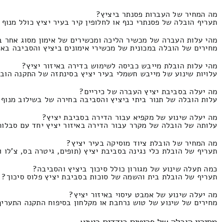
מה המחיר של העברות פסנתר ביציץ?
תעריף הובלה של פסנתרי כנף או לחלופין קיר בעיר יציץ כולל מנוף המחירון זה 550
מהי עלות העברה של מכשיר הליכה ומכשירים של אימון מסוג אחר ב
מחירים של הובלה במכונית של מכשירי אימונים ביציץ והסביבה באינטגרציה של להרכי
מהי עלות הובלת מייבש כביסה לשימוש בדירה באיזור יציץ?
עלויות שינוע של מייבש חשמלי בעיר יציץ בסינתזה של התקנה הובלת מייבש כביסה 
מה יעלה בסביבת יציץ העברה של כיריים?
עלות הובלה של תנור ביתי ביציץ והסביבה בחירה של בשילוב מנוף והרכבה של תנור
מה יעלה שינוע של מקפיא עבור הדירה בסביבת יציץ?
עלותה של הובלה של מקרר עבור הדירה באיזור יציץ יחד עם סבלות ושירותי הנפה העלות הינו
מה המחיר של הובלת ציוד מוסיקה בעיר יציץ?
תעריף של הובלת כלי נגינה בסביבת יציץ (תופים, גיטרה בס, צ'לו ועוד) העלות זהו 0
כמה תעלה שינוע של מגורון כולל סיכוך ביציץ והסביבה?
תעריף של הובלת בית והשמה של סוכות בסביבת יציץ פלוס סיכוך? התעריף הי
מה יעלה שינוע של אמבט עיסוי באיזור יציץ?
מחירים של שינוע של טוש נרחבת או מקלחון בסיפוח התקנה התעריף הוא -450