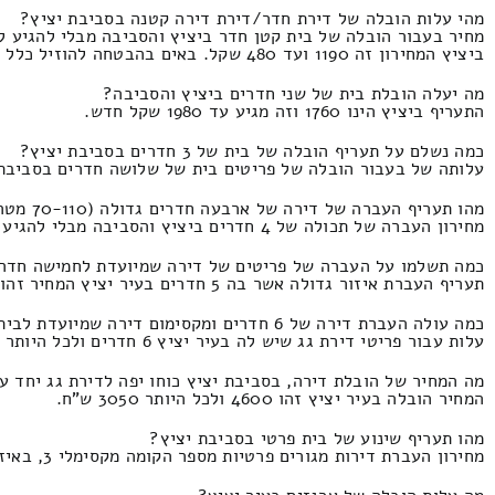
מהי עלות הובלה של דירת חדר/דירת דירה קטנה בסביבת יציץ?
מחיר בעבור הובלה של בית קטן חדר ביציץ והסביבה מבלי להגיע ל
ביציץ המחירון זה 1190 ועד 480 שקל. באים בהבטחה להוזיל כלל ההצעות
מה יעלה הובלת בית של שני חדרים ביציץ והסביבה?
התעריף ביציץ הינו 1760 וזה מגיע עד 1980 שקל חדש.
כמה נשלם על תעריף הובלה של בית של 3 חדרים בסביבת יציץ?
עלותה של בעבור הובלה של פריטים בית של שלושה חדרים בסביבת יציץ בסינתזה של 
מהו תעריף העברה של דירה של ארבעה חדרים גדולה (70-110 מטר מרובע) ביציץ?
מחירון העברה של תכולה של 4 חדרים ביציץ והסביבה מבלי להגיע למצב של אריזה ופירוק ושירותי הנפה המחירון הינו 3540 ולכל היותר 1800 שקל.
כמה תשלמו על העברה של פריטים של דירה שמיועדת לחמישה חדרים (לא יותר מ120 מטר רבוע
תעריף העברת איזור גדולה אשר בה 5 חדרים בעיר יציץ המחיר זהו 4300 ועד 2000 שקלים חדשים.
כמה עולה העברת דירה של 6 חדרים ומקסימום דירה שמיועדת לבית עם גינה בעיר יציץ?
עלות עבור פריטי דירת גג שיש לה בעיר יציץ 6 חדרים ולכל היותר בתמזוגת של מנוף המחיר הוא 5450 ועד 2500 שקלים.
מה המחיר של הובלת דירה, בסביבת יציץ כוחו יפה לדירת גג יחד עם
המחיר הובלה בעיר יציץ זהו 4600 ולכל היותר 3050 ש"ח.
מהו תעריף שינוע של בית פרטי בסביבת יציץ?
מחירון העברת דירות מגורים פרטיות מספר הקומה מקסימלי 3, באיזור יציץ העלות הוא 5600 וזה מגיע עד 3300