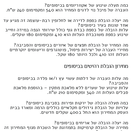
כמה תעלה שינוע של אקווריומים בכיסופים?
העברה של מיכל נוי לדגים המחיר הוא 540 ומקסימום 240 ש"ח.
מה יעלה הובלת כספת לדירה או לחלופין רבת-עוצמה זה מגיע עד
אחד טונות בעיר כיסופים?
עלות הובלה של כספת כבדת גוף כולל שירותי הנפה במידה וחייב
שינוע כספת משוכבדת העלות הוא 410 ומקסימום 180 שקלים.
מה המחיר של הובלת חפצים של איורים בכיסופים והסביבה?
מחירי העברה של יצירות פיסול, פוטוגרפים ורישומים יוקרתיים
העלות זהו 410 ולכל היותר 180 שקל.
מחירון הובלת רהיטים בכיסופים
מה עלות העברה של דלתות עשוי עץ ו/או פלדה בכיסופים
והסביבה?
עלות שינוע של שערים ללא מלאכת מתקין – בהוספת מלאכת
סבלים העלות זה 340 ומקסימום 210 ש"ח.
כמה תעלה הובלה של ירקות ופירות בסביבת כיסופים?
עלויות של הובלת גידולים חקלאיים כוללים הרמה ומארז בבית
העסק המחירון הוא החל ב400 שקלים חדשים.
מה יעלה הובלה של אריחים בכיסופים?
מחירה של הובלת קרמיקות בתמזוגת של השכרת מנוף המחירון זה