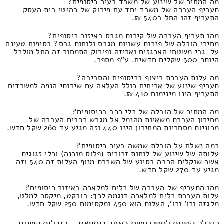
מה המחיר של שינוע של משרד בעיר כיסופים?
תעריף העברה של משרד יחד עם פירוק של רהיטי בית העסק
התעריף זהו החל ב540 ₪.
מהו תעריף העברה של קירות מגבס באיזור כיסופים?
מחירי הובלה של פנכות עשויות מגבס ולוחות גבס? בסיפוח טעינה
על-גבי משטחי הארגזים ואריזה ופירוק התמחור זה החל מולכל
היותר 300 שקלים חדשים. ע"פ מספר.
מה עלות העברת ריצוף בכיסופים והסביבה?
תעריף שינוע של אריחים כולל העלאה עם שירותי הנפה למשרדים
התעריף הינו מינימום 410 ₪.
מה המחיר של הובלה של כלי רכב בכיסופים?
מחירון העברת משאיות מהנמל אל מגרש רכבים העברה של
מכוניות מסחריות המחירון הינו 440 וזה מגיע עד 260 שקל חדש.
כמה נשלם על הובלת שמשה בעיר כיסופים?
עלותה של שינוע של לוחות זכוכית (פלוס מוכנה) וכלי זגוגית
אשר שוקלים הרבה בסיוע של השכרת מנוף העלות זה 540 וזה
מגיע עד 270 שקל חדש.
מהו התעריף של העברה של כלים למלאכה באיזור כיסופים?
עלות העברת כלים למלאכה דוגמה לכך: בובקט, מיקסר למלט,
מלגזה וכו' וכו', העלות הוא 450 ומקסימום 250 שקל חדש.
הובלה קטנות לסטודנטים באזור כיסופים – הובלות קטנות