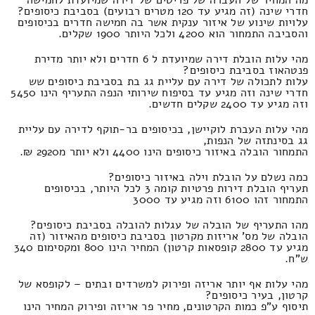
מה המחיר של העברה של פריטים של דירה שמיועדת לחמישה
חדרי שינה (זה מגיע עד 120 מטרים רבועים) בסביבת כיסופים?
עלויות שינוע של איזור ענקית אשר בה חמישה חדרים בכיסופים
והסביבה התמחור הוא 4200 ולכל היותר 1900 שקלים.
מהי עלות הובלת דירה שמיועדת ל 6 חדרים ולא יותר מדירת
פנטהאוז בסביבת כיסופים?
עלות לתכולה של דירה עם עליית גג בת בסביבת כיסופים שש
חדרי שינה וזה מגיע עד בסיפוח שירותי הנפה התעריף הינו 5450
וזה מגיע עד 2400 שקלים חדשים.
מהי עלות העברת לוקיישן, בכיסופים בר-תוקף לדירה עם עליית
גג בסינתזה של הנפות,
התמחור הובלה באיזור כיסופים הינו 4400 ולא יותר מ2920 ₪.
כמה נשלם על הובלת וילה באיזור כיסופים?
תעריף הובלת דירות פרטיות קומה 3 לכל היותר, בכיסופים
התמחור זהו 6100 וזה מגיע עד 3000
מהו התעריף של הובלה של עגלות להובלה בסביבת כיסופים?
הובלה של מס' אריזות מקרטון בסביבת כיסופים מהאיזור (זה
מגיע עד 2800 קופסאות קרטון) המחיר הינו 800 ומקסימום 340
ש"ח.
מהי עלות אף יותר אריזה ופירוק למשרדים ובתים – לקופסא של
קרטון, בעיר כיסופים?
תיסוף ע"פ כמות הקרטונים, מחיר פר אריזה ופירוק המחיר הינו