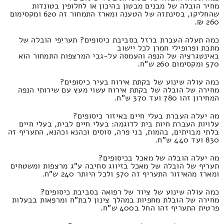
מחיר הובלה של מבנים מבטון בהיכון או לחלופין בטונדות
שהחליקו, בסינתזה של הטענה ומארז התמחור זה 620 ומקסימום
260 ₪.
כמה תעלה העברת ברזל בסביבת כיסופים? תעריפי הובלה של
מתכת ופרופילי חמרן לכל יישוב
באינטגרציה של הנפה והעמסה על-גבי המרצפות התמחור הוא
570 ומקסימום 260 ש"ח.
כמה עולה שינוע של בקתת אירוח בעיר כיסופים?
מחירה של הובלה של בקתת אירוח עשוי מעץ עם שירותי הנפה
המחירון זהו 780 ועד 370 ש"ח.
מה יעלה העברת בעלי חיים באיזור כיסופים?
עלויות העברת חיות בית לדוגמה: בעלי חיים לבית, בעלי חיים
בלתי מבויתים, בהמות, בני פרה, סוסים וכהנא וכהנא, התעריף זה
830 ועד 440 ש"ח.
מה יעלה הובלה של מאכל בכיסופים?
תעריף של הובלה של מאכל בזיווג סחיבה ע"ג מרצפות ומשטחים
ומארז מהאיזור התעריף זה 570 ולכל היותר 240 ש"ח.
כמה עולה שינוע של ציוד של רפואה בסביבת כיסופים?
מחירה של הובלת מחפיות במהלך צינון לבת"ח ומרפאות בבעלות
פרטית התעריף זהו החל ב400 ש"ח.