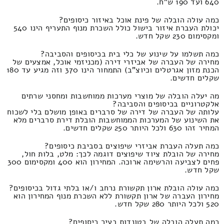
640 ועד 190 ש"ח.
כמה עולה הובלה של פינת אוכל באיזור כיסופים?
יכולת העברת איזור בישול כולל השכרת מנוף התעריף הינו 540
ומקסימום 230 שקל חדש.
כמה תשלמו על שינוע של כלי בית בכיסופים והסביבה?
מחירה של העברה של אביזרי דירה (מכניזמי אוכל, אמצעים של
הכנת מזון אגרטלים וכיוצ"ב) התמחור הינו 370 וזה מגיע עד 180
שקלים חדשים.
מה יעלה הובלה של מוצרי מערכות ממוחשבות ומחסני שרתים
אלקטרוניים בכיסופים והסביבה?
עלותה של העברה של דירה של סרברים באופן מושלם בלי לשכוח
את השינוע של המערכות הממוחשבות הובלת דירת סרברים מלא
המחיר זהו 630 ולכל היותר 250 שקלים חדשים.
כמה תעלה העברת אביזרי שיפוצים בסביבת כיסופים?
מחירה של הובלת ציוד שיפוצים דוגמה לכך: מלט, בלות חול,
פחים לצביעה והרשימה ארוכה. המחירון הוא 400 ומקסימום 300
שקל חדש.
כמה עולה הובלת ארון תקשורת נרחב ו/או בלתי גדול בכיסופים?
מחירון העברה של ארון תקשורת ללא השכרת מנוף המחירון הוא
520 ולכל היותר 280 שקל חדש.
כמה תעלה הובלה של בטונדות בעיר כיסופים?