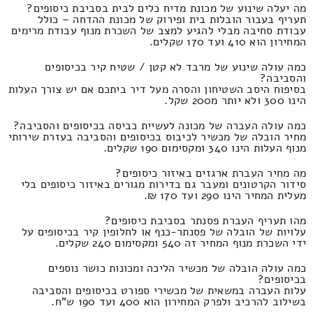
מה יעלה שינוע של מכונת מדיח כלים לבית בסביבת כיסופים?
תעריף בעבור הובלות בית ופירוק של מכונת ההדחה – כולל
עבודת סחיבה מבלי להגיע למצב של השכרת מנוף עבודת מרימים
המחירון הוא 410 ועד 170 שקלים.
כמה עולה שינוע של מרבד לא קטן / שטיח קיר בכיסופים
והסביבה?
בסיפוח היסב השטיחון והסרה מעל דיר ביתכם אם יש צורך העלות
הינו 300 ולא יותר מ200 שקל.
כמה עולה העברה של מכונה לעשיית כביסה בכיסופים והסביבה?
מחיר הובלה של מכשיר לכיבוס בכיסופים והסביבה בעזרת שירותי
מנוף העלות הינו 340 ומקסימום 190 שקלים.
מה מחיר העברת ארגזים באיזור כיסופים?
סידור הקרטונים ומעבר גם בדירות מגורים באיזור כיסופים בלי
מעלית המחיר הינו 290 ועד 170 ₪.
מהו תעריף העברת פסנתר בסביבת כיסופים?
עלויות של הובלה של פסנתר-כנף או לחלופין קיר בכיסופים על
ידי השכרת מנוף המחיר זה 540 ומקסימום 240 שקלים.
כמה עולה הובלה של מכשיר הליכה ומכונות כושר נוספים
בכיסופים?
עלות העברה במשאית של מכשירי ספורט בכיסופים והסביבה
בשילוב להרכיב ולפרק המחירון הוא 400 ועד 190 ש"ח.