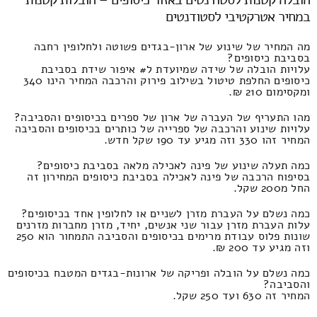
במחיר אטרקטיבי לסטודנטים
מה המחיר של שינוע של ארון-בגדים פשוטה ולחלופין רחבה
בסביבת כיסופים?
עלויות הובלה של שידה שמיועדת ל# איפור שידת בסביבת
כיסופים החלפת טיטול בשילוב פירוק והרכבה המחיר הינו 340
ומקסימום 210 ₪.
מהו התעריף של העברה של ארון של ספרים בכיסופים והסביבה?
עלויות שינוע והרכבה של ספרייה של כותרים בכיסופים והסביבה
המחיר זהו 330 וזה מגיע עד 190 שקל חדש.
כמה תעלה שינוע של פינה לאכילה מלאה בסביבת כיסופים?
בסיפוח הרכבה של פינה לאכילה בסביבת כיסופים המחירון זה
החל מ200 שקל.
כמה נשלם על העברת מזרן לשניים או לחלופין אחד בכיסופים?
עלות העברת מזרן עבור שני אנשים, יחיד, מזרן מחברות מזרנים
שונות פלוס עבודת מרימים בכיסופים והסביבה התמחור הוא 250
וזה מגיע עד 200 ₪.
כמה נשלם על הובלה ופריקה של ארונות-בגדים המטבח בכיסופים
והסביבה?
המחיר זה 630 ועד 250 שקל.