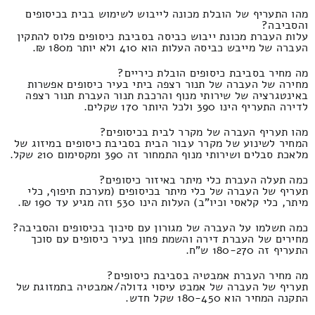
מהו התעריף של הובלת מכונה לייבוש לשימוש בבית בכיסופים
והסביבה?
עלות העברת מכונת ייבוש כביסה בסביבת כיסופים פלוס להתקין
העברה של מייבש כביסה העלות הוא 410 ולא יותר מ180 ₪.
מה מחיר בסביבת כיסופים הובלת כיריים?
מחירה של העברה של תנור רצפה ביתי בעיר כיסופים אפשרות
באינטגרציה של שירותי מנוף והרכבת תנור העברת תנור רצפה
לדירה התעריף הינו 390 ולכל היותר 170 שקלים.
מהו תעריף העברה של מקרר לבית בכיסופים?
המחיר לשינוע של מקרר עבור הבית בסביבת כיסופים במיזוג של
מלאכת סבלים ושירותי מנוף התמחור זה 390 ומקסימום 210 שקל.
כמה תעלה העברת כלי מיתר באיזור כיסופים?
תעריף של העברה של כלי מיתר בכיסופים (מערכת תיפוף, כלי
מיתר, כלי קלאסי וכיו"ב) העלות הינו 530 וזה מגיע עד 190 ₪.
כמה תשלמו על העברה של מגורון עם סיכוך בכיסופים והסביבה?
מחירים של העברת דירה והשמת פחון בעיר כיסופים עם סוכך
התעריף זה 180-270 ש"ח.
מה מחיר העברת אמבטיה בסביבת כיסופים?
תעריף של העברה של אמבט עיסוי גדולה/אמבטיה בתמזוגת של
התקנה המחיר הוא 180-450 שקל חדש.