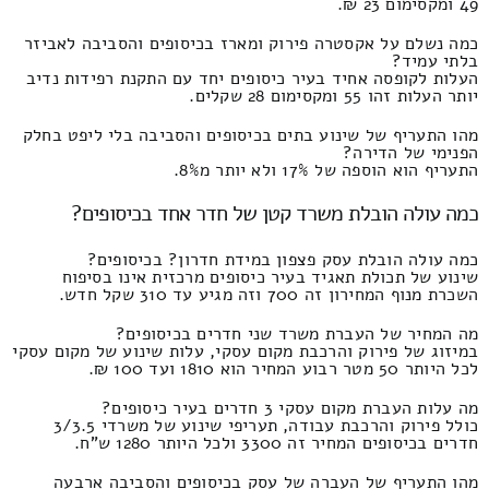
49 ומקסימום 23 ₪.
כמה נשלם על אקסטרה פירוק ומארז בכיסופים והסביבה לאביזר
בלתי עמיד?
העלות לקופסה אחיד בעיר כיסופים יחד עם התקנת רפידות נדיב
יותר העלות זהו 55 ומקסימום 28 שקלים.
מהו התעריף של שינוע בתים בכיסופים והסביבה בלי ליפט בחלק
הפנימי של הדירה?
התעריף הוא הוספה של 17% ולא יותר מ8%.
כמה עולה הובלת משרד קטן של חדר אחד בכיסופים?
כמה עולה הובלת עסק פצפון במידת חדרון? בכיסופים?
שינוע של תכולת תאגיד בעיר כיסופים מרכזית אינו בסיפוח
השכרת מנוף המחירון זה 700 וזה מגיע עד 310 שקל חדש.
מה המחיר של העברת משרד שני חדרים בכיסופים?
במיזוג של פירוק והרכבת מקום עסקי, עלות שינוע של מקום עסקי
לכל היותר 50 מטר רבוע המחיר הוא 1810 ועד 100 ₪.
מה עלות העברת מקום עסקי 3 חדרים בעיר כיסופים?
כולל פירוק והרכבת עבודה, תעריפי שינוע של משרדי 3/3.5
חדרים בכיסופים המחיר זה 3300 ולכל היותר 1280 ש"ח.
מהו התעריף של העברה של עסק בכיסופים והסביבה ארבעה