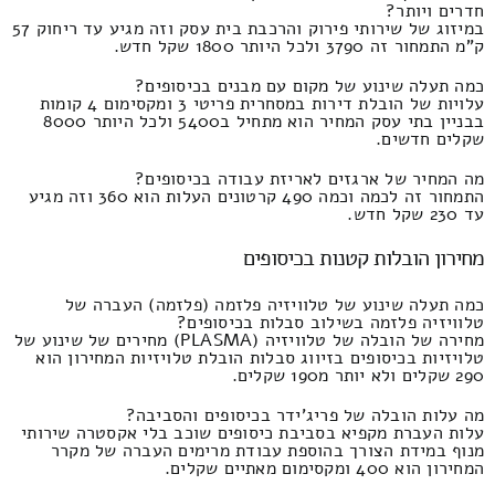
חדרים ויותר?
במיזוג של שירותי פירוק והרכבת בית עסק וזה מגיע עד ריחוק 57
ק"מ התמחור זה 3790 ולכל היותר 1800 שקל חדש.
כמה תעלה שינוע של מקום עם מבנים בכיסופים?
עלויות של הובלת דירות במסחרית פריטי 3 ומקסימום 4 קומות
בבניין בתי עסק המחיר הוא מתחיל ב5400 ולכל היותר 8000
שקלים חדשים.
מה המחיר של ארגזים לאריזת עבודה בכיסופים?
התמחור זה לכמה וכמה 490 קרטונים העלות הוא 360 וזה מגיע
עד 230 שקל חדש.
מחירון הובלות קטנות בכיסופים
כמה תעלה שינוע של טלוויזיה פלזמה (פלזמה) העברה של
טלוויזיה פלזמה בשילוב סבלות בכיסופים?
מחירה של הובלה של טלוויזיה (PLASMA) מחירים של שינוע של
טלויזיות בכיסופים בזיווג סבלות הובלת טלויזיות המחירון הוא
290 שקלים ולא יותר מ190 שקלים.
מה עלות הובלה של פריג'ידר בכיסופים והסביבה?
עלות העברת מקפיא בסביבת כיסופים שוכב בלי אקסטרה שירותי
מנוף במידת הצורך בהוספת עבודת מרימים העברה של מקרר
המחירון הוא 400 ומקסימום מאתיים שקלים.