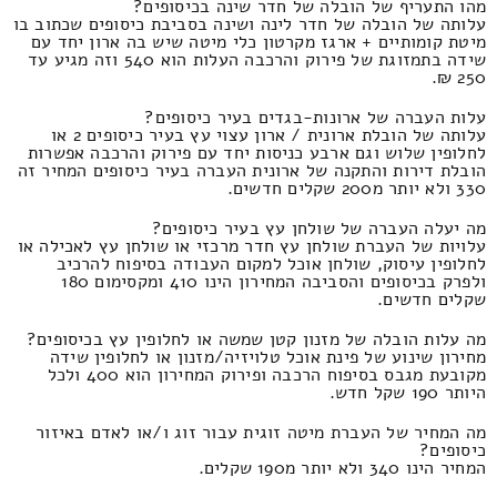
מהו התעריף של הובלה של חדר שינה בכיסופים?
עלותה של הובלה של חדר לינה ושינה בסביבת כיסופים שכתוב בו
מיטת קומותיים + ארגז מקרטון כלי מיטה שיש בה ארון יחד עם
שידה בתמזוגת של פירוק והרכבה העלות הוא 540 וזה מגיע עד
250 ₪.
עלות העברה של ארונות-בגדים בעיר כיסופים?
עלותה של הובלת ארונית / ארון עצוי עץ בעיר כיסופים 2 או
לחלופין שלוש וגם ארבע כניסות יחד עם פירוק והרכבה אפשרות
הובלת דירות והתקנה של ארונית העברה בעיר כיסופים המחיר זה
330 ולא יותר מ200 שקלים חדשים.
מה יעלה העברה של שולחן עץ בעיר כיסופים?
עלויות של העברת שולחן עץ חדר מרכזי או שולחן עץ לאכילה או
לחלופין עיסוק, שולחן אוכל למקום העבודה בסיפוח להרכיב
ולפרק בכיסופים והסביבה המחירון הינו 410 ומקסימום 180
שקלים חדשים.
מה עלות הובלה של מזנון קטן שמשה או לחלופין עץ בכיסופים?
מחירון שינוע של פינת אוכל טלויזיה/מזנון או לחלופין שידה
מקובעת מגבס בסיפוח הרכבה ופירוק המחירון הוא 400 ולכל
היותר 190 שקל חדש.
מה המחיר של העברת מיטה זוגית עבור זוג ו/או לאדם באיזור
כיסופים?
המחיר הינו 340 ולא יותר מ190 שקלים.