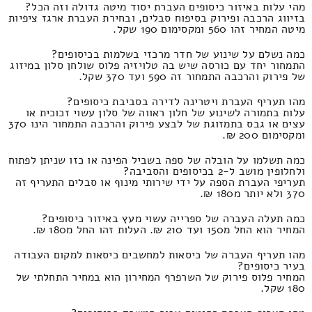
מהי עלות באיזור כיסופים העברת יסוד מיטה גדולה וזה הכל?
בזיווג הרכבה ופירוק בסיפוח סבלים, ובחירת העברת ארגז ציפיות
מיטה המחיר זהו 560 ומקסימום 190 שקל.
כמה נשלם על שינוע של חדר מרכזי בשלמות בכיסופים?
התמחור יחד עם כורסה שיש בה טלויזיה פלוס שולחן סלון במיזוג
של פירוק והרכבה התמחור זה 590 ועד 370 שקל.
מהו תעריף העברת ויטרינה לדירה בסביבת כיסופים?
עלות בתמורה לשינוע של חלון ראווה של סלון עשוי זכוכית או
עצים או גבס בתמזוגת של לבצע פירוק והרכבה התמחור הינו 370
ומקסימום 200 ₪.
כמה תשלמו על הובלה של ספה בשביל הפינה או כזו שניתן לפתוח
ולחלופין מושב ל-2 בכיסופים והסביבה?
תעריפי העברת הספה על ידי שירותי מינוף או סבלים התעריף זה
370 ולא יותר מ180 ₪.
כמה תעלה העברה של ספרייה עשוי מעץ באיזור כיסופים?
המחיר הוא החל מ150 ועד 210 ₪. העלות זהו החל מ180 ₪.
מהו תעריף העברה של כיסאות למחשבים כיסאות למקום העבודה
בעיר כיסופים?
המחיר פלוס פירוק של השרפרף המחירון הוא במחיר התחלתי של
180 שקל.