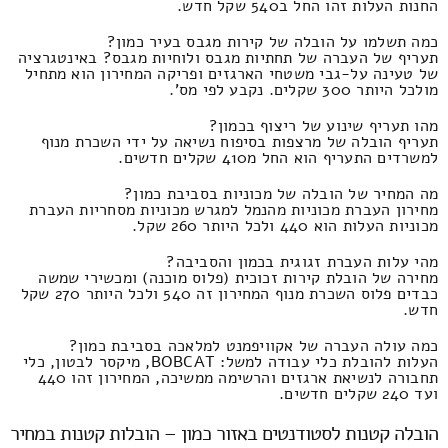
החנות העלות זהו החל ב540 שקל חדש.
כמה תשלמו על הובלה של קירות מגבס בעיר כמון?
תעריף של העברה של תחתיות מגבס ולוחיות מגבס? באינטגרציה
של טעינה על-גבי משטחי הארגזים ופריקה המחירון הוא מתחיל
מולכל היותר 300 שקלים. נקבע לפי מס'.
מהו תעריף שינוע של ריצוף בכמון?
תעריף הובלה של מרצפות בסיפוח נשיאה על ידי השכרת מנוף
למשרדים התעריף הוא החל מ410 שקלים חדשים.
מה המחיר של הובלה של מכוניות בסביבת כמון?
מחירון העברת מכוניות מהנמל למגרש מכוניות מסחריות העברת
מכוניות העלות הוא 440 ולכל היותר 260 שקל.
מהי עלות העברת זגוגית בכמון והסביבה?
מחירה של הובלת קירות זכוכית (פלוס מוכנה) ומכשירי שמשה
כבדים פלוס השכרת מנוף המחירון זה 540 ולכל היותר 270 שקל
חדש.
כמה עולה העברה של אקוויפמנט למלאכה בסביבת כמון?
העלות להובלת כלי עבודה למשל: BOBCAT, מיקסר לבטון, כלי
תחבורה לנשיאת ארגזים והרשימה ממשיכה, המחירון זהו 440
ועד 240 שקלים חדשים.
הובלה קטנות לסטודנטים באזור כמון – הובלות קטנות במחיר