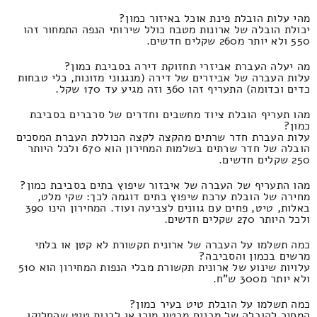
מהי עלות הובלת פינת אוכל באיזור כמון?
יכולת הובלה של ארונות מטבח כולל שירותי הנפה התמחור זהו
550 ולא יותר מ260 שקלים חדשים.
מה יעלה העברת אביזרי תחזוקת דירה בסביבת כמון?
עלות העברה של אביזרים של דירה (מנגנוני מזונות, כלי טבחות
כדים וכדומה) התעריף זהו 360 וזה מגיע עד 170 שקל.
מהו תעריף הובלת ציוד מחשבים וחדרים של סרברים בסביבת
כמון?
עלות העברת חדר שרתים מהקצה לקצה הכוללת העברת המסכים
הובלה של חדר שרתים בשלמות המחירון הוא 670 ולכל היותר
250 שקלים חדשים.
מהו התעריף של העברה של איבזור שיפוץ בתים בסביבת כמון?
מחירה של הובלת ערכת שיפוץ בתים דוגמה לכך: שקי מלט,
באלות, טיט, פחים עם גוונים לצביעה ועוד. המחירון הינו 390
ולכל היותר 270 שקלים חדשים.
כמה תשלמו על העברה של ארונית תקשורת לא קטן או בלתי
מרשים בכמון והסביבה?
עלויות שינוע של ארונית תקשורת מבלי הנפות המחירון הוא 510
ולא יותר מ300 ש"ח.
כמה תשלמו על הובלת טיט בעיר כמון?
המחיר להובלה של מבנים מבטון מוכן או לבנות טיט שהחליקו,