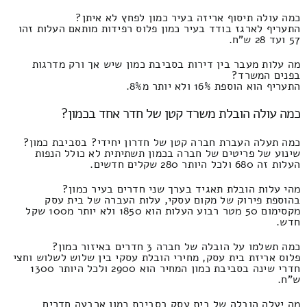
כמה עולה תיסוף אריזה בעיר כמון לפחץ לא איתן?
התעריף לארגז בודד בעיר כמון פלוס רפידות מותאם העלות זהו
57 ועד 28 ש"ח.
מה עלות מעבר בין דירות בסביבת כמון שיש אך ורק מדרגות
בפנים המשרד?
התעריף הוא הוספת 16% ולא יותר מ8%.
כמה עולה הובלת משרד קטן של חדר אחד בכמון?
כמה תעלה העברת חברה קטן של חדרון יחידי? בסביבת כמון?
שינוע של פריטים של חברה בכמון תשתיתית לא כולל הנפות
העלות זה 680 ולכל היותר 280 שקלים חדשים.
מהי עלות הובלת תאגיד בערך שני חדרים בעיר כמון?
בהוספת פירוק של מקום עסקי, עלות העברה של בית עסק
מקסימום 50 מטר רבוע העלות הוא 1850 ולא יותר מ100 שקל
חדש.
כמה תשלמו על הובלה של חברה 3 חדרים באיזור כמון?
פלוס אריזת בית עסק, מחירי הובלת עסקי בין שלוש לשלוש וחצי
חדרי שינה בסביבת כמון המחיר הוא 2900 ולכל היותר 1300
ש"ח.
מה יעלה הובלה של בית עסק בסביבת כמון ארבעה חדרים