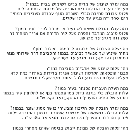
כמה עולה שינוע של מדיח כלים לשימוש בבית בכמון?
תעריפי בעבור הובלות בית ואריזה של מכונת הדחת הכלים –
פלוס עבודת סחיבה מבלי השכרת מנוף עבודת מעבירים המחיר
הינו 390 וזה מגיע עד 170 שקלים.
כמה עולה הובלת שטיח לא זעיר או מרבד לקיר בעיר כמון?
פלוס סיבוב המרבד והסרה מעל קיר הדירה אם צריך המחיר זה
290 וזה מגיע עד 210 ₪.
מה יעלה העברה של מכונות לכביסה באיזור כמון?
מחיר שינוע של מכשיר לכיבוס בכמון והסביבה דרך שירותי מנוף
המחירון זהו 340 וזה מגיע עד 190 שקל.
מהי עלות שינוע של ארגזים בסביבת כמון?
תכנון קופסאות הקרטון ושינוע אפילו בדירות באיזור כמון ללא
מעלית העלות הינו 310 ולכל היותר 170 שקלים חדשים.
כמה תעלה העברות פסנתר בעיר כמון?
עלות הובלת כלי נגינה גדול כמו פסנתר כנף או לחלופין קיר בכמון
בסיוע של הנפה התעריף הוא 540 ועד 240 ש"ח.
כמה עולה הובלה של הליכון ומכשירי כושר מסוג שונה בכמון?
עלות הובלה במשאית של מכשירי אימונים בכמון והסביבה פלוס
פירוק והרכבה התעריף הינו 410 וזה מגיע עד 180 ש"ח.
מהי עלות הובלה של מכונת ייבוש כביסה שאינו מסחרי בכמון