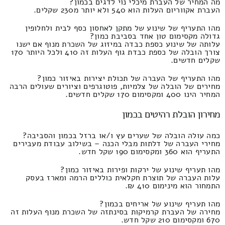
מה המחיר של העברת מיכלי נוי לדגים בכמון?
העברת אקווריום העלות הוא 540 ולא יותר מ230 שקלים.
מהו התעריף של שינוע של מתקן לאחסון כסף לבית ולחלופין
גדולה מקסימום טון אחד בסביבת כמון?
עלותה של שינוע כספת כבדה במיזוג של השכרת מנוף אם ישנו
צורך הובלה של כספת כבדת גוף העלות זה 410 ולכל היותר 170
שקלים חדשים.
מהו התעריף של העברה של תכולת יצירות באיזור כמון?
מחירים של הובלה של צלמיות, פוטוגרפים וציורים שעולים הרבה
המחיר הינו 400 ומקסימום 170 שקלים חדשים.
מחירון הובלת רהיטים בכמון
כמה עולה הובלה של שערים עץ ו/או ברזל בכמון והסביבה?
מחירי העברה של דלתות מבלי הכנה – בשילוב עבודת מעבירים
התעריף הוא 360 ומקסימום 190 שקל חדש.
מהו תעריף שינוע של ירקות ופירות באיזור כמון?
עלות העברה של תוצרת חקלאית כוללים הרמה ומארז בעסק
התמחור הוא מינימום 410 ₪.
מהו תעריף שינוע של אריחים בכמון?
מחירה של העברת קרמיקות בסינתזה של השכרת מנוף העלות זה
670 ומקסימום 210 שקל חדש.