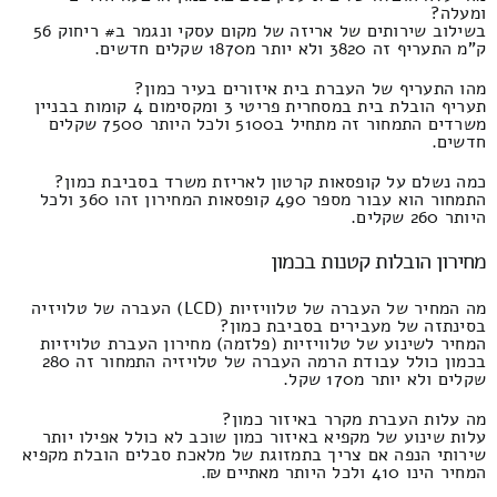
ומעלה?
בשילוב שירותים של אריזה של מקום עסקי ונגמר ב# ריחוק 56
ק"מ התעריף זה 3820 ולא יותר מ1870 שקלים חדשים.
מהו התעריף של העברת בית איזורים בעיר כמון?
תעריף הובלת בית במסחרית פריטי 3 ומקסימום 4 קומות בבניין
משרדים התמחור זה מתחיל ב5100 ולכל היותר 7500 שקלים
חדשים.
כמה נשלם על קופסאות קרטון לאריזת משרד בסביבת כמון?
התמחור הוא עבור מספר 490 קופסאות המחירון זהו 360 ולכל
היותר 260 שקלים.
מחירון הובלות קטנות בכמון
מה המחיר של העברה של טלוויזיות (LCD) העברה של טלויזיה
בסינתזה של מעבירים בסביבת כמון?
המחיר לשינוע של טלוויזיות (פלזמה) מחירון העברת טלויזיות
בכמון כולל עבודת הרמה העברה של טלויזיה התמחור זה 280
שקלים ולא יותר מ170 שקל.
מה עלות העברת מקרר באיזור כמון?
עלות שינוע של מקפיא באיזור כמון שוכב לא כולל אפילו יותר
שירותי הנפה אם צריך בתמזוגת של מלאכת סבלים הובלת מקפיא
המחיר הינו 410 ולכל היותר מאתיים ₪.