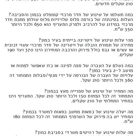
210 שקלים חדשים.
כמה תשלמו על שינוע של חדר מרכזי קומפלט בכמון והסביבה?
העלות בסינתזה של כורסה פלוס טלויזיות פלוס שולחן מתכת חדר
מרכזי במיזוג של להרכיב ולפרק התעריף הוא 650 ולכל היותר
350 ש"ח.
מהי עלות שינוע של ויטרינה בייתית בעיר כמון?
מחירה של תמורת הובלה של ויטרינה של חדר מרכזי עשוי זכוכית
או עצים או גבס כולל פירוק והרכבה המחירון הינו 370 ועד 190
שקלים.
כמה נשלם על העברה של ספה לפינה או כזו שאפשר לפתוח או
מושב ל-2 בעיר כמון?
עלויות של העברה של הכורסה על ידי מנוף/סבלות התמחור זה
360 ולכל היותר 210 שקל.
מה המחיר של שינוע של ספרייה מעץ בכמון?
התמחור זה לכל הפחות 150 ולכל היותר 210 שקל. התעריף הינו
במחיר התחלתי של 210 שקלים.
מה יעלה שינוע של כסאות מחשב כסאות למשרד בכמון?
המחיר יש בה פירוק של השרפרף התמחור זה לכל הפחות 180
ש"ח.
מה עלות שינוע של רהיטים משרדי בסביבת כמון?