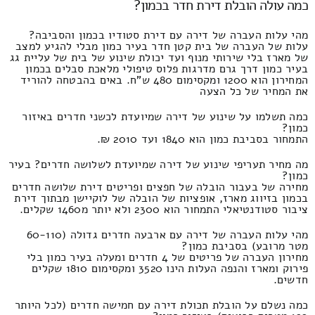
כמה עולה הובלת דירת חדר בכמון?
מהי עלות העברה של דירה עם דירת סטודיו בכמון והסביבה?
עלות של העברה של בית קטן חדר בעיר כמון מבלי להגיע למצב
של מארז בלי שירותי מנוף ועד יכולת שינוע של בית של עליית גג
בעיר כמון דרך גרם מדרגות פלוס טיפולי מלאכת סבלים בכמון
המחירון הוא 1200 ומקסימום 480 ש"ח. באים בהבטחה להוריד
את המחיר של כל הצעה
כמה תשלמו על שינוע של דירה שמיועדת לכשני חדרים באיזור
כמון?
התמחור בסביבת כמון הוא 1840 ועד 2010 ₪.
מה מחיר תעריפי שינוע של דירה שמיועדת לשלושה חדרים? בעיר
כמון?
מחירה של בעבור הובלה של חפצים ופריטים דירת שלושה חדרים
בכמון בזיווג מארז, אופציות של הובלה של לוקיישן מבתוך דירת
ציבור סטודנטיאלי התמחור הוא 2300 ולא יותר מ1460 שקלים.
מהי עלות העברה של דירה עם ארבעה חדרים גדולה (60-110
מטר מרובע) בסביבת כמון?
מחירון העברה של פריטים של 4 חדרים ומעלה בעיר כמון בלי
פירוק ומארז והנפה העלות הינו 3520 ומקסימום 1810 שקלים
חדשים.
כמה נשלם על הובלת תכולת דירה עם חמישה חדרים (לכל היותר