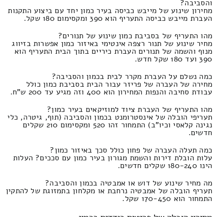
והסביבה?
מחירון שינוע של מייבש כביסה בעיר כמון יחד עם ביצוע התקנות
העברת מייבש כביסה התעריף הוא 390 ומקסימום 180 שקל.
מהו התעריף של בסביבת כמון שינוע של תנורים?
מחיר שינוע של תנור רצפה אינטימי באיזור כמון אפשרות בזיווג
מנוף והשמה של תנורים העברת כיריים בתוך הבית התעריף הוא
390 ועד 180 שקל חדש.
כמה נשלם על העברת מקרר לבית בכמון והסביבה?
מחירה של העברה של פריזר עבור הבית בסביבת כמון כולל
עבודת סחיבה והנפות המחירון הוא 400 וזה מגיע עד 200 ש"ח.
מהו התעריף של העברת ציוד למוזיקאים בעיר כמון?
תעריפי הובלה של אינסטרומנט בכמון והסביבה (תוף, גיטרה, כלי
נגינה קלאסי וכיו"ב) התמחור זהו 520 ומקסימום 210 שקלים
חדשים.
כמה תעלה העברה של פחון כולל סכך באיזור כמון?
עלות הובלת דירות והשמת מגורון בעיר כמון עם סככים? העלות
הינו 180-240 שקלים חדשים.
מה מחיר שינוע של דוש או אמבטיה בכמון והסביבה?
תעריף הובלה של אמבטיה נרחבת או מקלחון בתמזוגת של להתקין
התמחור הוא 170-450 שקל.