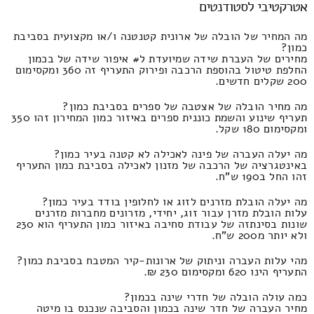
אטרקטיבי לסטודנטים
מה המחיר של הובלה של ארונית קטנטנה ו/או מקצועית בסביבת
כמון?
מחירים של העברת שידה שמיועדת ל# איפור שידה של בכמון
החלפת טיטול בהוספת הרכבה ופירוק התעריף זה 360 ומקסימום
200 שקלים חדשים.
מה מחיר הובלה של אצטבה של ספרים בסביבת כמון?
תעריף שינוע והשמת כוננית ספרים באיזור כמון המחירון זהו 350
ומקסימום 180 שקל.
מה יעלה העברה של פינה לאכילה לא קטנה בעיר כמון?
באינטגרציה של הרכבה של מזנון לאכילה בסביבת כמון התעריף
זהו החל ב190 ש"ח.
מה יעלה הובלת מזרנים לזוג או לחלופין בודד בעיר כמון?
עלות הובלת מזרן עבור זוג, יחידי, מזרונים מחברות מזרנים
שונות בסינתזה של עבודת סחיבה באיזור כמון התעריף הוא 230
ולא יותר מ200 ש"ח.
מהי עלות העברה וניתוק של ארונות-קיר המטבח בסביבת כמון?
התעריף הינו 620 ומקסימום 230 ₪.
כמה עולה הובלה של חדרי שינה בכמון?
מחיר העברה של חדר שינה בכמון והסביבה שנכנס בו מיטה