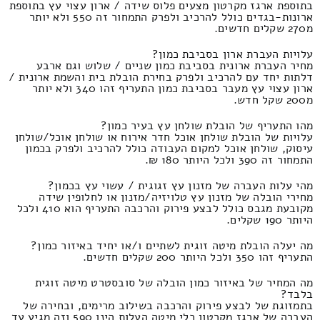
בתוספת ארגז מקרטון מצעים פלוס שידה / ארון עצוי עץ בתוספת
ארונות-בגדים כולל להרכיב ולפרק התמחור זה 550 ולא יותר
מ270 שקלים חדשים.
עלויות העברת ארון בסביבת כמון?
מחיר העברת ארונית בסביבת כמון שניים / שלוש וגם ארבע
דלתות יחד עם להרכיב ולפרק בחירת הובלת בית והשמת ארונית /
ארון עצוי עץ מעבר בסביבת כמון התעריף זהו 340 ולא יותר
מ200 שקל חדש.
מהו התעריף של הובלת שולחן עץ בעיר כמון?
עלויות של הובלת שולחן אוכל חדר אירוח או שולחן אוכל/שולחן
עיסוק, שולחן אוכל למקום העבודה כולל להרכיב ולפרק בכמון
התמחור זה 390 ולכל היותר 180 ₪.
מהי עלות העברה של מזנון עץ זגוגית / עשוי עץ בכמון?
מחירי הובלה של מזנון עץ טלויזיה/מזנון או לחלופין שידה
מקובעת מגבס כולל לבצע פירוק והרכבה התעריף הוא 410 ולכל
היותר 190 שקלים.
מה יעלה הובלת מיטה זוגית לשתיים ו/או יחיד באיזור כמון?
התעריף זהו 350 ולכל היותר 200 שקלים חדשים.
מה המחיר של באיזור כמון הובלה של סובסטרט מיטה זוגית
בלבד?
בתמזוגת של לבצע פירוק והרכבה בשילוב מרימים, ובחירה של
העברה של ארגז מקרטון כלי מיטה העלות הינו 590 וזה מגיע עד