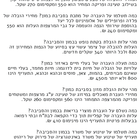
בשילוב טעינה ופריקה המחיר הוא 550 ומקסימום 270 שקל.
כמה תשלמו על העברה של מתכת בסביבת כמון? מחירי הובלה של
פלדה ופרופילים של אלומיניום לכל יעד
בהוספת שירותי הנפה והעמסה על גבי המרצפות העלות הוא 550
ומקסימום 240 ₪.
מהי עלות הובלת בקתת נופש בכמון והסביבה?
העלות להובלה של צימר עשוי עץ בסיוע של הנפות המחירון זה
820 ולכל היותר 340 שקלים חדשים.
כמה תעלה העברה של בעלי חיים באיזור כמון?
עלויות של הובלה של חיות בית לדוגמה: חיות מחמד, בעלי חיים
שאינם מבויתים, בהמות, צאן, סוסים וכהנא וכהנא, התעריף הינו
800 ולא יותר מ450 ₪.
מהי עלות הובלת מזון בסביבת כמון?
מחירי העברת מאכלים במיזוג של טעינה ע"ג מרצפות ומשטחים
ופריקה מהמרצפה התמחור הינו 560 ומקסימום 260 שקל.
כמה נשלם על העברת מוצרי בריאות בכמון והסביבה?
עלות העברה של קפליות תוך כדי הקפאה לבת"ח ובתי רפואה
בבעלות פרטית התעריף הינו מינימום 410 ₪.
כמה תשלמו על שינוע של משרד בכמון והסביבה?
תעריף של שינוע של משרד באינטגרציה של פירוק של ריהוט