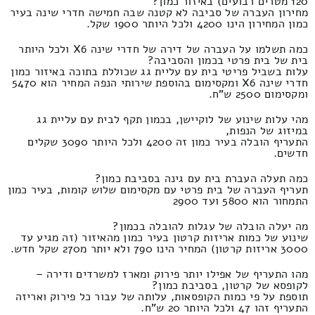
120 מטרים רבועים) באיזור כמון?
מחירון העברה של סביבה לא קטנה שבה חמישה חדרי שינה בעיר
כמון המחירון הינו 4200 ולכל היותר 1900 שקל.
כמה תשלמו על העברה של דירה של חדרי שינה X6 ולכל היותר
בית של בית פרטי בכמון והסביבה?
עלות בשביל פריטי בית עם עליית גג שכוללת בתוכה באיזור כמון
חדרי שינה X6 ומקסימום בהוספת שירותי הנפה המחיר הוא 5470
ומקסימום 2500 ש"ח.
מהי עלות שינוע של לוקיישן, בכמון תקף לבית עם עליית גג
במיזוג של הנפות,
התעריף הובלה בעיר כמון זה 4200 ולכל היותר 3090 שקלים
חדשים.
כמה תעלה העברת בית עם גינה בסביבת כמון?
תעריף העברה של בית פרטי עם מקסימום שלוש קומות, בעיר כמון
התמחור הוא 5800 ועד 2900
מה יעלה הובלה של עגלות להובלה בכמון?
שינוע של כמות אריזות קרטון בעיר כמון מהאיזור (זה מגיע עד
3000 אריזות קרטון) המחיר הינו 790 ולא יותר מ270 שקל חדש.
מהו התעריף של אפילו יותר פירוק ומארז למשרדים ודירה –
לקופסא של קרטון, בסביבת כמון?
תוספת על פי כמות הקופסאות, עלותה של עבור כל פירוק ואריזה
התעריף זהו 47 ולכל היותר 20 ש"ח.