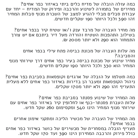
כמה עולה הובלה של מדיח כלים ביתי באיזור כפר אחים?
מחירים של בתמורה לשינוע והרכבה ופירוק של המדיח – יחד עם
עבודת סבלים מבלי להגיע למצב של השכרת מנוף סבלות המחיר
זהו 390 ולכל היותר 190 שקלים חדשים.
מה מחיר העברה של מרבד ענק ו/או שטיח קיר בכפר אחים?
בשילוב התהפכות השטיח והורדה מעל דיר ביתכם אם יש צורך
התמחור הוא 290 ולא יותר מ200 ₪.
מה עלות העברה של מכונת כביסה פתח עילי בכפר אחים
והסביבה?
מחיר שינוע של מכונת כביסה בעיר כפר אחים דרך שירותי מנוף
המחיר הוא 330 ולכל היותר 190 שקלים חדשים.
כמה תשלמו על הובלה של ארגזים וקופסאות בסביבת כפר אחים?
ניהול הקופסאות ומעבר הן בדירות באיזור כפר אחים ללא מעלית
התעריף זהו 290 ולא יותר מ170 שקלים.
מה המחיר של שינוע פסנתר בסביבת כפר אחים?
עלות העברת פסנתר-כנף או לחלופין קיר באיזור כפר אחים עם
שירותי מנוף המחיר הינו 540 ומקסימום 260 שקל חדש.
מה המחיר של העברה של מכשיר הליכה ומתקני אימון אחרים
בכפר אחים?
תעריף הובלה במסחרית של מכשירים של כושר באיזור כפר אחים
כולל פירוק והרכבה המחירון הינו 390 ועד 170 שקל חדש.