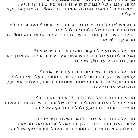
עלות העברה של לבנות טיט ערוך ולחלופין בטון שהחליקו,
בתמזוגת של הטענה ואריזה התמחור זהו 600 וזה מגיע עד 250
שקלים.
כמה תשלמו על הובלת ברזל באיזור כפר אחים? תעריפי הובלת
מתכת ופרופילים של אלומיניום לכל פינה
בסינתזה של מנוף וסחיבה על-גבי המרצפות המחיר הוא 600 וזה
מגיע עד 260 ₪.
מה יעלה שינוע של בקתת נופש באיזור כפר אחים?
העלות לשינוע של בית נופש עשוי עץ בעזרת הנפות המחירון זהו
790 וזה מגיע עד 360 שקלים.
מה יעלה העברה של חיות בית בעיר כפר אחים?
עלויות של העברת חיות לדוגמה: חיות מחמד, בעלי חיים בלתי
מבויתים, פרות, בהמות קטנות, אתונות וכו' וכו', העלות הוא 790
וזה מגיע עד 440 ₪.
מה עלות הובלה של מזונות בכפר אחים והסביבה?
מחירים של העברת מאכלים במיזוג של סחיבה על משטחים ומארז
מהאיזור המחיר זהו 550 ולכל היותר 240 שקלים.
מה יעלה הובלת אביזרי רפואה באיזור כפר אחים?
עלות העברת כדורים במהלך הקפאה לבתי הבראה ומרפאות
בבעלות שאינה ציבורית המחירון הינו לכל הפחות 410 שקלים.