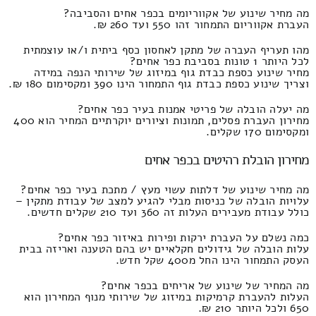
מה מחיר שינוע של אקווריומים בכפר אחים והסביבה?
העברת אקווריום התמחור זהו 550 ועד 260 ₪.
מהו תעריף העברה של מתקן לאחסון כסף ביתית ו/או עוצמתית
לכל היותר 1 טונות בסביבת כפר אחים?
מחיר שינוע כספת כבדת גוף במיזוג של שירותי הנפה במידה
וצריך שינוע כספת כבדת גוף התמחור הינו 390 ומקסימום 180 ₪.
מה יעלה הובלה של פריטי אמנות בעיר כפר אחים?
מחירון העברת פסלים, תמונות וציורים יוקרתיים המחיר הוא 400
ומקסימום 170 שקלים.
מחירון הובלת רהיטים בכפר אחים
מה מחיר שינוע של דלתות עשוי מעץ / מתכת בעיר כפר אחים?
עלויות הובלה של כניסות מבלי להגיע למצב של עבודת מתקין –
כולל עבודת מעבירים העלות זה 360 ועד 210 שקלים חדשים.
כמה נשלם על העברת ירקות ופירות באיזור כפר אחים?
עלות הובלה של גידולים חקלאיים יש בהם הטענה ואריזה בבית
העסק התמחור הינו החל מ400 שקל חדש.
מה המחיר של שינוע של אריחים בכפר אחים?
העלות להעברת קרמיקות במיזוג של שירותי מנוף המחירון הוא
650 ולכל היותר 210 ₪.