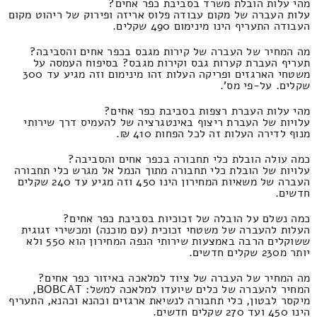
מהי עלות הובלת משרד בסביבת כפר אחים?
עלות העברה של מקום עבודה פלוס אריזה ופירוק של ריהוט מקום
העבודה התעריף הינו מינימום 490 שקלים.
מה המחיר של העברה של קירות מגבס בכפר אחים והסביבה?
תעריף העברת קערות גבס וקירות מגבס? בסיפוח העמסה על
משטחי הארגזים ופריקה העלות זהו מינימום וזה מגיע עד 300
שקלים. על-פי מס'.
מהי עלות העברת רצפות בסביבת כפר אחים?
עלויות של העברת ריצוף באינטגרציה של להעמיס דרך שירותי
מנוף לדירה העלות זה לכל הפחות 410 ₪.
כמה עולה הובלת כלי תחבורה בכפר אחים והסביבה?
עלויות של הובלת כלי תחבורה מתוך הנמל אל מגרש כלי תחבורה
העברה של משאיות המחירון הינו 450 וזה מגיע עד 240 שקלים
חדשים.
כמה נשלם על הובלה של זכוכיות בסביבת כפר אחים?
העלות להעברה של משטחי זכוכית (עם מוכנה) ומכשירי זגוגית
ששוקלים הרבה באמצעות שירותי הנפה המחירון הוא 550 ולא
יותר מ230 שקלים חדשים.
מה המחיר של העברה של ציוד למלאכה באיזור כפר אחים?
המחיר להעברה של כלים שיועדו למלאכה למשל: BOBCAT,
מיקסר לבטון, כלי תחבורה לנשיאת ארגזים וכהנא וכהנא, התעריף
הינו 450 ועד 270 שקלים חדשים.