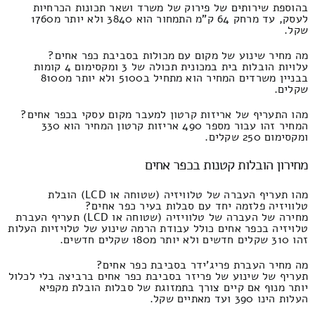
בהוספת שירותים של פירוק של משרד ושאר תכונות הכרחיות
לעסק, עד מרחק 64 ק"מ התמחור הוא 3840 ולא יותר מ1760
שקל.
מה מחיר שינוע של מקום עם מכולות בסביבת כפר אחים?
עלויות הובלות בית במכונית תכולה של 3 ומקסימום 4 קומות
בבניין משרדים המחיר הוא מתחיל ב5100 ולא יותר מ8100
שקלים.
מהו התעריף של אריזות קרטון למעבר מקום עסקי בכפר אחים?
המחיר זהו עבור מספר 490 אריזות קרטון המחיר הוא 330
ומקסימום 250 שקלים.
מחירון הובלות קטנות בכפר אחים
מהו תעריף העברה של טלוויזיה (שטוחה או LCD) הובלת
טלוויזיה פלזמה יחד עם סבלות בעיר כפר אחים?
מחירה של העברה של טלוויזיה (שטוחה או LCD) תעריף העברת
טלויזיה בכפר אחים כולל עבודת הרמה שינוע של טלויזיות העלות
זהו 310 שקלים חדשים ולא יותר מ180 שקלים חדשים.
מה מחיר העברת פריג'ידר בסביבת כפר אחים?
תעריף של שינוע של פריזר בסביבת כפר אחים ברביצה בלי לכלול
יותר מנוף אם קיים צורך בתמזוגת של סבלות הובלת מקפיא
העלות הינו 390 ועד מאתיים שקל.