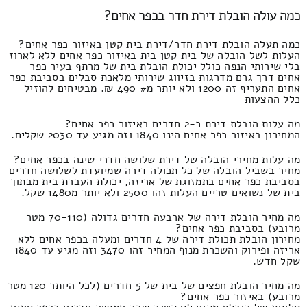
כמה עולה הובלת דירת חדר בכפר אחים?
כמה תעלה הובלת דירת חדר/דירת בית קטן באיזור כפר אחים?
העלות לשל הובלה של בית קטן בית באיזור כפר אחים ללא לארוז
בלי שירותי הנפה כולל יכולת הובלת בית של מרתף בעיר כפר
אחים דרך גרם מדרגות בזיווג שירותי מלאכת סבלים בסביבת כפר
אחים התעריף זה 1200 ולא יותר מ# 490 ₪. מבטיחים להוזיל
כלל ההצעות
מה עלות הובלת דירת כ-2 חדרים באיזור כפר אחים?
המחירון באיזור כפר אחים הינו 1840 וזה מגיע עד 2030 שקלים.
מה עלות מחירי הובלה של דירת שלושה חדרי שינה בכפר אחים?
מחיר בשביל הובלה של כל תכולה דירה שמיועדת לשלושה חדרים
בסביבת כפר אחים בתמזוגת של אריזה, יכולת העברת בית מבתוך
בית של נשואים טריים העלות זהו 2500 ולא יותר מ1480 שקל.
מה מחיר הובלת דירה של ארבעה חדרים גדולה (70-110 מטר
מרובע) בסביבת כפר אחים?
מחירון הובלת תכולת דירה של 4 חדרים ומעלה בכפר אחים ללא
אריזה ופירוק והשכרת מנוף המחיר זהו 3470 וזה מגיע עד 1840
שקל חדש.
מה מחיר הובלת חפצים של בית של 5 חדרים (לכל היותר 120 מטר
מרובע) באיזור כפר אחים?