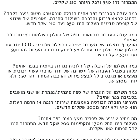
התמחור זהו 350 ולכל היותר 210 שקלים.
כמה עולה בסביבת כפר אחים הובלת סובסטרט מיטת נוער בלבד?
בזיווג לבצע פירוק והרכבה בשילוב סחיבה, ואופציה של שינוע
של קופסה סדינים העלות הינו 650 ועד 210 שקל חדש.
כמה עולה העברת כורסאות וספה של הסלון בשלמות באיזור כפר
אחים?
התעריף במיזוג של מערכת ישיבה הכוללת טלוויזיה LCD יחד עם
שולחן אוכל סלון יחד עם לבצע פירוק והרכבה העלות זהו 590
ועד 330 שקל חדש.
כמה תשלמו על הובלה של חלונית נגררת בייתית בכפר אחים?
עלות בשביל העברה של ויטרינה של חדר מרכזי עשוי זכוכית או
מעצים או מגבס כולל לבצע פירוק והרכבה המחיר זהו 330 ולא
יותר מ210 ₪.
כמה תשלמו על העברה של ספה פינתית/נפתחת או שני מושבים
בסביבת כפר אחים?
תעריפי הובלת הכורסה באמצעות שירותי הנפה או הרמה העלות
הוא 350 ולא יותר מ200 שקלים חדשים.
מה מחיר שינוע של ספריה מעץ בעיר כפר אחים?
העלות הינו החל מ130 ומקסימום 200 שקל חדש. התמחור הינו
לכל הפחות 180 שקלים.
מה יעלה הובלת מערכת ישיבה למחשבים כיסאות למשרד בכפר