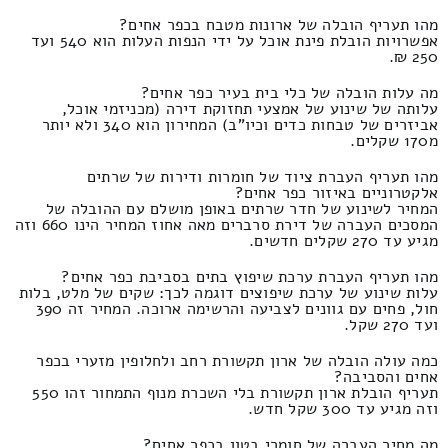
מהו תעריף הובלה של ארונות מטבח בכפר אחים?
אפשרויות הובלת פינת אוכל על ידי הנפות העלות הוא 540 ועד
250 ₪.
מה עלות הובלה של כלי בית בעיר כפר אחים?
עלותה של שינוע של אמצעי תחזוקת דירה (מכניזמי אוכל,
אביזרים של טבחות כדים וכיו"ב) המחירון הוא 340 ולא יותר
מ170 שקלים.
מהו תעריף העברת ציוד של חומרות ודירות של שרתים
אלקטרוניים באיזור כפר אחים?
המחיר לשינוע של חדר שרתים באופן מושלם עם ההובלה של
המסכים העברה של דירת סרברים מאה אחוז המחיר הינו 660 וזה
מגיע עד 270 שקלים חדשים.
מהו תעריף העברת ערכת שיפוץ בתים בסביבת כפר אחים?
עלות שינוע של ערכת שיפוצים דוגמה לכך: שקים של מלט, בלות
חול, פחים עם גוונים לצביעה והרשימה ארוכה. המחיר זה 390
ועד 270 שקל.
כמה עולה הובלה של ארון תקשורת רחב ולחלופין מזערי בכפר
אחים והסביבה?
תעריף הובלת ארון תקשורת בלי השכרת מנוף התמחור זהו 550
וזה מגיע עד 300 שקל חדש.
מה מחיר העברה של חומרי בטון בכפר אחים?