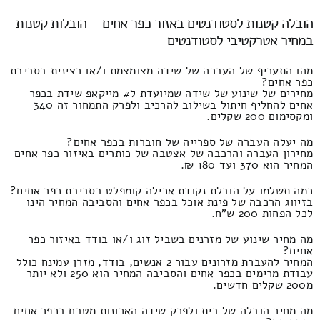
הובלה קטנות לסטודנטים באזור כפר אחים – הובלות קטנות
במחיר אטרקטיבי לסטודנטים
מהו התעריף של העברה של שידה מצומצמת ו/או רצינית בסביבת
כפר אחים?
מחירים של שינוע של שידה שמיועדת ל# מייקאפ שידת בכפר
אחים להחליף חיתול בשילוב להרכיב ולפרק התמחור זה 340
ומקסימום 200 שקלים.
מה יעלה העברה של ספרייה של חוברות בכפר אחים?
מחירון העברה והרכבה של אצטבה של כותרים באיזור כפר אחים
המחיר הוא 370 ועד 180 ₪.
כמה תשלמו על הובלת נקודת אכילה קומפלט בסביבת כפר אחים?
בזיווג הרכבה של פינת אוכל בכפר אחים והסביבה המחיר הינו
לכל הפחות 200 ש"ח.
מה מחיר שינוע של מזרנים בשביל זוג ו/או בודד באיזור כפר
אחים?
המחיר להעברת מזרונים עבור 2 אנשים, בודד, מזרן עמינח כולל
עבודת מרימים בכפר אחים והסביבה המחיר הוא 250 ולא יותר
מ200 שקלים חדשים.
מה מחיר הובלה של בית ולפרק שידה הארונות מטבח בכפר אחים