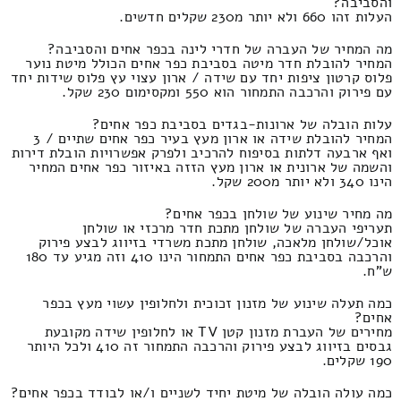
והסביבה?
העלות זהו 660 ולא יותר מ230 שקלים חדשים.
מה המחיר של העברה של חדרי לינה בכפר אחים והסביבה?
המחיר להובלת חדר מיטה בסביבת כפר אחים הכולל מיטת נוער
פלוס קרטון ציפות יחד עם שידה / ארון עצוי עץ פלוס שידות יחד
עם פירוק והרכבה התמחור הוא 550 ומקסימום 230 שקל.
עלות הובלה של ארונות-בגדים בסביבת כפר אחים?
המחיר להובלת שידה או ארון מעץ בעיר כפר אחים שתיים / 3
ואף ארבעה דלתות בסיפוח להרכיב ולפרק אפשרויות הובלת דירות
והשמה של ארונית או ארון מעץ הזזה באיזור כפר אחים המחיר
הינו 340 ולא יותר מ200 שקל.
מה מחיר שינוע של שולחן בכפר אחים?
תעריפי העברה של שולחן מתכת חדר מרכזי או שולחן
אוכל/שולחן מלאכה, שולחן מתכת משרדי בזיווג לבצע פירוק
והרכבה בסביבת כפר אחים התמחור הינו 410 וזה מגיע עד 180
ש"ח.
כמה תעלה שינוע של מזנון זכוכית ולחלופין עשוי מעץ בכפר
אחים?
מחירים של העברת מזנון קטן TV או לחלופין שידה מקובעת
גבסים בזיווג לבצע פירוק והרכבה התמחור זה 410 ולכל היותר
190 שקלים.
כמה עולה הובלה של מיטת יחיד לשניים ו/או לבודד בכפר אחים?