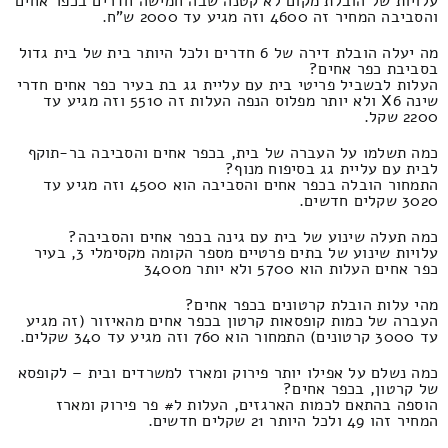
עלויות של הובלת מקום לא קטנה שבה חמישה חדרים בכפר אחים
והסביבה המחיר זה 4600 וזה מגיע עד 2000 ש"ח.
מה יעלה הובלת דירה של 6 חדרים ולכל היותר בית של בית גדול
בסביבת כפר אחים?
העלות לבשביל פריטי בית עם עליית גג בת בעיר כפר אחים חדרי
שינה X6 ולא יותר מפלוס הנפה העלות זה 5510 וזה מגיע עד
2200 שקל.
כמה תשלמו על העברה של בית, בכפר אחים והסביבה בר-תוקף
לבית עם עליית גג בסיפוח מנוף?
התמחור הובלה בכפר אחים והסביבה הוא 4500 וזה מגיע עד
3020 שקלים חדשים.
כמה תעלה שינוע של בית עם גינה בכפר אחים והסביבה?
עלויות שינוע של בתים פרטיים מספר הקומה מקסימלי 3, בעיר
כפר אחים העלות הוא 5700 ולא יותר מ3400
מהי עלות הובלת קרטונים בכפר אחים?
העברה של כמות קופסאות קרטון בכפר אחים מהאיזור (זה מגיע
עד 3000 קרטונים) התמחור הוא 760 וזה מגיע עד 340 שקלים.
כמה נשלם על אפילו יותר פירוק ומארז למשרדים ובית – לקופסא
של קרטון, בכפר אחים?
הוספה בהתאם לכמות הארגזים, העלות ל# פר פירוק ומארז
המחיר זהו 49 ולכל היותר 21 שקלים חדשים.