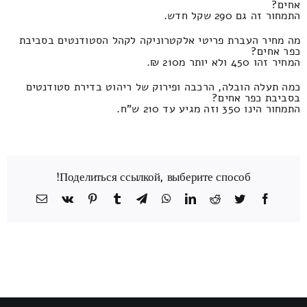
אחים?
התמחור זה גם 290 שקל חדש.
מה מחיר העברת פריטי אלקטרוניקה לקהל הסטודנטים בסביבת
כפר אחים?
המחיר זהו 450 ולא יותר מ210 ₪.
כמה תעלה הובלה, הרכבה ופירוק של ריהוט בדירת סטודנטים
בסביבת כפר אחים?
התמחור הינו 350 וזה מגיע עד 210 ש"ח.
Поделиться ссылкой, выберите способ!
Facebook
Twitter
Reddit
LinkedIn
WhatsApp
Telegram
Tumblr
Pinterest
Vk
כתובת
דואר
אלקטרוני