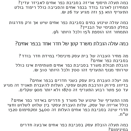
כמה תעלה תיסוף אריזה בסביבת כפר אחים לאביזר עדין?
המחירון לארגז בודד בכפר אחים והסביבה כולל ריפוד בולט
התעריף הוא 53 וזה מגיע עד 26 ₪.
כמה עולה שינוע בתים בסביבת כפר אחים שיש אך ורק מדרגות
בחלק הפנימי של הבניין?
התמחור זהו הוספת 15% ולכל היותר 9%.
כמה עולה הובלת משרד קטן של חדר אחד בכפר אחים?
מה מחיר העברה של בית עסק מינימלי במידת חדר בודד?
בסביבת כפר אחים?
הובלת תכולת משרד בסביבת כפר אחים תשתיתית אינו כולל
שירותי מנוף התעריף זהו 700 ולכל היותר 310 ₪.
מה יעלה העברת בית עסק כשני חדרים בכפר אחים?
בזיווג פירוק והרכבת מקום עסקי, העלות להעברת תאגיד זה מגיע
עד 50 מטר רבוע התעריף זה 1870 ולא יותר מ90 שקלים.
מהו התעריף של שינוע של משרד 3 חדרים באיזור כפר אחים?
כולל אריזה של עסק, עלות העברת עסקי בין שלוש לשלוש וחצי
חדרי שינה בסביבת כפר אחים העלות זה 3400 ומקסימום 1320
ש"ח.
כמה תעלה הובלת עסק בסביבת כפר אחים ארבעה חדרים
במינימום?