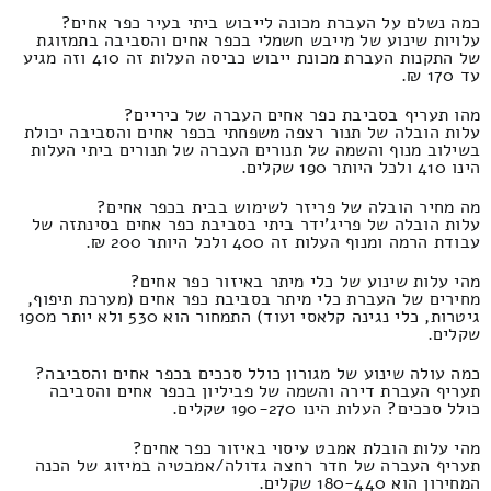
כמה נשלם על העברת מכונה לייבוש ביתי בעיר כפר אחים?
עלויות שינוע של מייבש חשמלי בכפר אחים והסביבה בתמזוגת
של התקנות העברת מכונת ייבוש כביסה העלות זה 410 וזה מגיע
עד 170 ₪.
מהו תעריף בסביבת כפר אחים העברה של כיריים?
עלות הובלה של תנור רצפה משפחתי בכפר אחים והסביבה יכולת
בשילוב מנוף והשמה של תנורים העברה של תנורים ביתי העלות
הינו 410 ולכל היותר 190 שקלים.
מה מחיר הובלה של פריזר לשימוש בבית בכפר אחים?
עלות הובלה של פריג'ידר ביתי בסביבת כפר אחים בסינתזה של
עבודת הרמה ומנוף העלות זה 400 ולכל היותר 200 ₪.
מהי עלות שינוע של כלי מיתר באיזור כפר אחים?
מחירים של העברת כלי מיתר בסביבת כפר אחים (מערכת תיפוף,
גיטרות, כלי נגינה קלאסי ועוד) התמחור הוא 530 ולא יותר מ190
שקלים.
כמה עולה שינוע של מגורון כולל סככים בכפר אחים והסביבה?
תעריף העברת דירה והשמה של פביליון בכפר אחים והסביבה
כולל סככים? העלות הינו 190-270 שקלים.
מהי עלות הובלת אמבט עיסוי באיזור כפר אחים?
תעריף העברה של חדר רחצה גדולה/אמבטיה במיזוג של הכנה
המחירון הוא 180-440 שקלים.