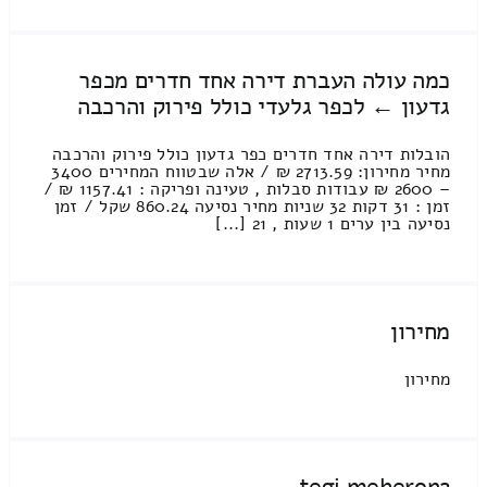
כמה עולה העברת דירה אחד חדרים מכפר
גדעון ← לכפר גלעדי כולל פירוק והרכבה
הובלות דירה אחד חדרים כפר גדעון כולל פירוק והרכבה
מחיר מחירון: 2713.59 ₪ / אלה שבטווח המחירים 3400
– 2600 ₪ עבודות סבלות , טעינה ופריקה : 1157.41 ₪ /
זמן : 31 דקות 32 שניות מחיר נסיעה 860.24 שקל / זמן
נסיעה בין ערים 1 שעות , 21 [...]
מחירון
מחירון
tegi meheron2