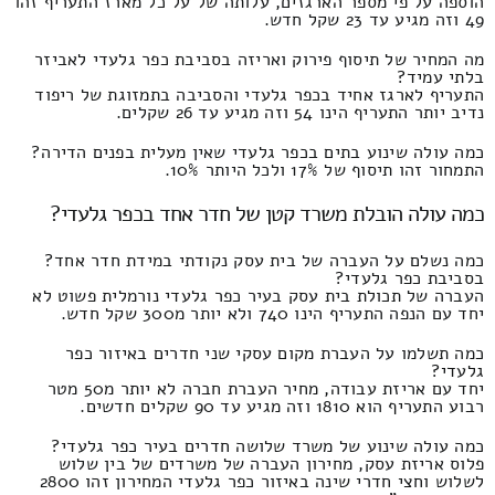
הוספה על פי מספר הארגזים, עלותה של על כל מארז התעריף זהו
49 וזה מגיע עד 23 שקל חדש.
מה המחיר של תיסוף פירוק ואריזה בסביבת כפר גלעדי לאביזר
בלתי עמיד?
התעריף לארגז אחיד בכפר גלעדי והסביבה בתמזוגת של ריפוד
נדיב יותר התעריף הינו 54 וזה מגיע עד 26 שקלים.
כמה עולה שינוע בתים בכפר גלעדי שאין מעלית בפנים הדירה?
התמחור זהו תיסוף של 17% ולכל היותר 10%.
כמה עולה הובלת משרד קטן של חדר אחד בכפר גלעדי?
כמה נשלם על העברה של בית עסק נקודתי במידת חדר אחד?
בסביבת כפר גלעדי?
העברה של תכולת בית עסק בעיר כפר גלעדי נורמלית פשוט לא
יחד עם הנפה התעריף הינו 740 ולא יותר מ300 שקל חדש.
כמה תשלמו על העברת מקום עסקי שני חדרים באיזור כפר
גלעדי?
יחד עם אריזת עבודה, מחיר העברת חברה לא יותר מ50 מטר
רבוע התעריף הוא 1810 וזה מגיע עד 90 שקלים חדשים.
כמה עולה שינוע של משרד שלושה חדרים בעיר כפר גלעדי?
פלוס אריזת עסק, מחירון העברה של משרדים של בין שלוש
לשלוש וחצי חדרי שינה באיזור כפר גלעדי המחירון זהו 2800