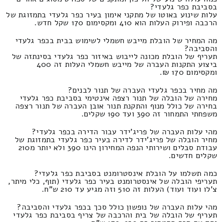
בסביבת כפר גלעדי?
עלות שינוע באוטו של מתקני אימון בעיר כפר גלעדי בתמזוגת של
הרכבה ופירוק העלות הוא 410 ומקסימום 170 שקל חדש.
מה המחיר של הובלת מייבש חשמלי לשימוש בבית בכפר גלעדי
והסביבה?
תעריף של הובלת מכונה לייבוש באיזור כפר גלעדי בסינתזה של
ביצוע התקנות העברה של מייבש חשמלי העלות זה 400
ומקסימום 170 ₪.
מה מחיר בכפר גלעדי העברה של תנור לבנים?
מחירה של הובלה של תנור רצפה אינטימי בסביבת כפר גלעדי
בחירה של כולל מנוף והתקנת תנור אובן העברה של תנור רצפה
משפחתי התמחור זה 390 ועד 190 שקלים.
מהי עלות העברה של פריג'ידר עבור הדירה בכפר גלעדי?
מחיר הובלה של פריג'ידר לדירה בעיר כפר גלעדי בתמזוגת של
עבודת סבלים ושירותי הנפה המחירון הינו 390 ולא יותר מ210
שקלים חדשים.
כמה תשלמו על הובלת אינסטרומנט בסביבת כפר גלעדי?
תעריפי הובלה של אינסטרומנט בעיר כפר גלעדי (תוף, כלי מיתר,
צ'לו ועוד ועוד) העלות זה 510 וזה מגיע עד 210 ש"ח.
מהי עלות העברה של נופשון כולל סכך בכפר גלעדי והסביבה?
תעריף של הובלה של בית והרכבה של צריף בסביבת כפר גלעדי