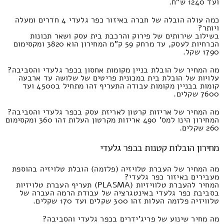
ועד 1240 ש"ח.
כמה עולה הובלה של חברה באיזור כפר גלעדי 4 חדרים ומעלה
ויותר?
בשילוב שירותים של פירוק והרכבת בית עסק ושאר תכונות
הכרחיות לעסק, עד מרחק 59 ק"מ המחירון הוא 3820 ומקסימום
1790 שקל.
מה המחיר של הובלת בניין מקומות אחסון בכפר גלעדי והסביבה?
עלויות של הובלת בית במכונית פריטים של שלושה עד ארבעה
קומות בבניין מקומות עבודה התעריף זהו מתחיל ב4500 ועד
7600 שקלים.
מה המחיר של אריזות קרטון לאריזת עסק בכפר גלעדי והסביבה?
המחירון הינו למס' 490 אריזות מקרטון העלות זהו 360 ומקסימום
260 שקלים.
מחירון הובלות קטנות בכפר גלעדי
מה המחיר של העברת טלויזיה (פלזמה) הובלת טלויזיה בהוספת
מעבירים באיזור כפר גלעדי?
המחיר להעברת טלוויזיות (PLASMA) תעריף העברת טלויזיות
בסביבת כפר גלעדי באינטגרציה של עבודת הרמה העברה של
טלוויזיה פלזמה העלות זהו 300 שקלים ועד 170 שקלים.
מה מחיר שינוע של פריג'ידרים בכפר גלעדי והסביבה?