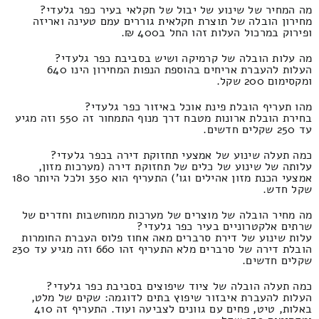
מה המחיר של שינוע של יבול של חקלאי בעיר כפר גלעדי?
מחירון הובלה של תוצרת חקלאית גוררים עמם טעינה ואריזה
ופירוק במרכול העלות זהו החל ב400 ₪.
מה עלות הובלה של קרמיקה ושיש בסביבת כפר גלעדי?
העלות להעברת אריחים בהוספת הנפות המחירון הינו 640
ומקסימום 200 שקל.
מהו תעריף הובלת פינת אוכל באיזור כפר גלעדי?
בחירת הובלת ארונות מטבח דרך מנוף התמחור זה 550 וזה מגיע
עד 250 שקלים חדשים.
כמה תעלה שינוע של אמצעי תחזוקת דירה בכפר גלעדי?
עלותה של שינוע של כלים של תחזוקת דירה (מערכות מזון,
אמצעי הכנת מזון אהילים וגו') התעריף הוא 350 ולכל היותר 180
שקל חדש.
מה מחיר הובלה של מוצרים של מערכות ממוחשבות וחדרים של
שרתים אלקטרוניים בעיר כפר גלעדי?
עלות שינוע של דירת סרברים מאה אחוז פלוס העברת החומרות
הובלת דירה של סרברים מלא התעריף זהו 660 וזה מגיע עד 230
שקלים חדשים.
כמה תעלה הובלה של ציוד שיפוצים בסביבת כפר גלעדי?
העלות להעברת איבזור שיפוץ בתים לדוגמה: שקים של מלט,
באלות, טיט, פחים עם גוונים לצביעה ועוד. התעריף זה 410