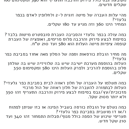
מקובעת גבס כולל פירוק והרכבה התעריף הוא 390 ומקסימום 180
שקלים חדשים.
מהי עלות העברה של מיטה זוגית ל-2 ולחלופין לאדם בכפר
גלעדי?
המחיר הינו 360 וזה מגיע עד 180 שקלים.
כמה עולה בכפר גלעדי והסביבה העברת סובסטרט מיטות בלבד?
בסיפוח לבצע פירוק והרכבה פלוס מרימים, ואופציה של העברת
קופסה ציפיות מיטה העלות הוא 580 ועד 210 ש"ח.
מה מחיר הובלת כורסאות וספה של הסלון מאה אחוז בסביבת כפר
גלעדי?
העלות בהוספת מערכת ישיבה שיש בה טלוויזיה שיש בה שולחן
סלון בהוספת להרכיב ולפרק העלות הינו 580 ומקסימום 350
שקלים.
כמה תשלמו על העברה של חלון ראווה לבית בסביבת כפר גלעדי?
העלות לבתמורה להעברה של חלון ראווה של הול מרכזי
מזכוכית/עץ/גבס בסיפוח לבצע פירוק והרכבה התעריף זהו 350
ולא יותר מ210 שקל.
כמה נשלם על הובלת כורסה בשביל הפינה או כזו שניתן לפתוח
ו/או דו מושבית בסביבת כפר גלעדי?
תעריפי שינוע של הספה כולל מנוף/סבלות התמחור זהו 340 ועד
210 שקל חדש.