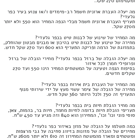
ומקסימום 270 שקל.
מה יעלה העברת ארונית חשמל רב-מימדים ו/או צנוע בעיר כפר
גלעדי?
תעריף העברת ארונית חשמל מבלי הנפה המחיר הוא 550 ולא יותר
מ270 שקל.
מה המחיר של שינוע של לבנות טיט בכפר גלעדי?
מחירה של שינוע של לבנות טיט בהיכון או מבנים מבטון שהוחלק,
בתמזוגת של הרמה ופריקה התעריף הוא 600 ועד 270 שקל חדש.
מה יעלה הובלה של ברזל בכפר גלעדי? מחירי הובלה של ברזל
ופרופילי חמרן לכל איזור
בסיפוח הנפה וטעינה על המשטחים המחיר הינו 550 ועד 270
שקלים חדשים.
מה המחיר של העברת בית אירוח בכפר גלעדי?
מחירה של הובלה של צימר עשוי מעץ על ידי שירותי מנוף
התעריף זה 750 ולכל היותר 360 שקל חדש.
מה מחיר הובלת חיות בית בכפר גלעדי?
תעריפי הובלת חיות בדומה לחיות מחמד, חיות בר, בהמות, צאן,
סוסי פוני וכו' וכו', המחירון הוא 840 וזה מגיע עד 450 ש"ח.
כמה תשלמו על הובלה של מזון באיזור כפר גלעדי?
מחירים של הובלה של מזונות בזיווג סחיבה על גבי מרצפות
ומשטחים ומארז מהמשטח המחירון זה 610 ולא יותר מ260 ש"ח.