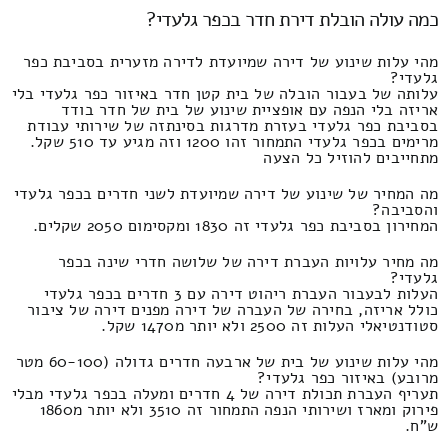
כמה עולה הובלת דירת חדר בכפר גלעדי?
מהי עלות שינוע של דירה שמיועדת לדירה מזערית בסביבת כפר
גלעדי?
עלותה של בעבור הובלה של בית קטן חדר באיזור כפר גלעדי בלי
אריזה בלי הנפה עם אופציית שינוע של בית של חדר בודד
בסביבת כפר גלעדי בעזרת מדרגות בסינתזה של שירותי עבודת
מרימים בכפר גלעדי התמחור זהו 1200 וזה מגיע עד 510 שקל.
מתחייבים להוזיל כל הצעה
מה המחיר של שינוע של דירה שמיועדת לשני חדרים בכפר גלעדי
והסביבה?
המחירון בסביבת כפר גלעדי זה 1830 ומקסימום 2050 שקלים.
מה מחיר עלויות העברת דירה של שלושה חדרי שינה בכפר
גלעדי?
העלות לבעבור העברת ריהוט דירה עם 3 חדרים בכפר גלעדי
כולל אריזה, בחירה של העברה של דירה מפנים דירה של ציבור
סטודנטיאלי העלות זה 2500 ולא יותר מ1470 שקל.
מהי עלות שינוע של בית של ארבעה חדרים גדולה (60-100 מטר
מרובע) באיזור כפר גלעדי?
תעריף העברת תכולת דירה של 4 חדרים ומעלה בכפר גלעדי מבלי
פירוק ומארז ושירותי הנפה התמחור זה 3510 ולא יותר מ1860
ש"ח.