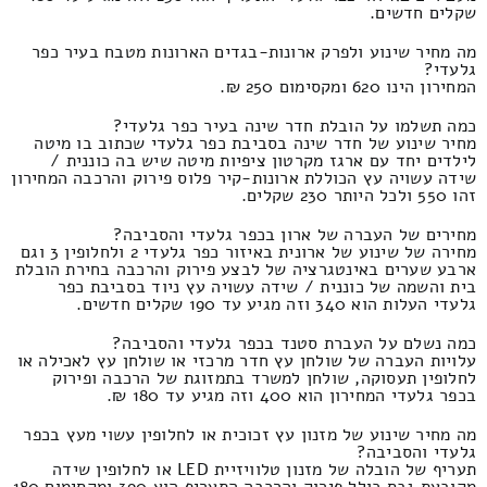
שקלים חדשים.
מה מחיר שינוע ולפרק ארונות-בגדים הארונות מטבח בעיר כפר
גלעדי?
המחירון הינו 620 ומקסימום 250 ₪.
כמה תשלמו על הובלת חדר שינה בעיר כפר גלעדי?
מחיר שינוע של חדר שינה בסביבת כפר גלעדי שכתוב בו מיטה
לילדים יחד עם ארגז מקרטון ציפיות מיטה שיש בה כוננית /
שידה עשויה עץ הכוללת ארונות-קיר פלוס פירוק והרכבה המחירון
זהו 550 ולכל היותר 230 שקלים.
מחירים של העברה של ארון בכפר גלעדי והסביבה?
מחירה של שינוע של ארונית באיזור כפר גלעדי 2 ולחלופין 3 וגם
ארבע שערים באינטגרציה של לבצע פירוק והרכבה בחירת הובלת
בית והשמה של כוננית / שידה עשויה עץ ניוד בסביבת כפר
גלעדי העלות הוא 340 וזה מגיע עד 190 שקלים חדשים.
כמה נשלם על העברת סטנד בכפר גלעדי והסביבה?
עלויות העברה של שולחן עץ חדר מרכזי או שולחן עץ לאכילה או
לחלופין תעסוקה, שולחן למשרד בתמזוגת של הרכבה ופירוק
בכפר גלעדי המחירון הוא 400 וזה מגיע עד 180 ₪.
מה מחיר שינוע של מזנון עץ זכוכית או לחלופין עשוי מעץ בכפר
גלעדי והסביבה?
תעריף של הובלה של מזנון טלוויזיית LED או לחלופין שידה