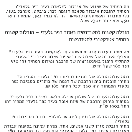
מה המחיר של שינוע של איבזור למלאכה בעיר כפר גלעדי?
המחיר להובלת איבזור מלאכה דוגמה לכך: בובקט, מערבל בטון,
כלי תחבורה תעשייתיים לנשיאה וזה לא נגמר כאן, התמחור הוא
450 ולא יותר מ230 שקל.
הובלה קטנות לסטודנטים באזור כפר גלעדי – הובלות קטנות
במחיר אטרקטיבי לסטודנטים
מה מחיר העברת ארונית פשוטה או לא קטנה בעיר כפר גלעדי?
תעריף העברה של שידה עבור איפור שידת בעיר כפר גלעדי
להחליף חיתול באינטגרציה של הרכבה ופירוק המחיר זהו 330
ועד 180 שקל חדש.
כמה עולה הובלה של כוננית כרכים בכפר גלעדי והסביבה?
מחירי הובלות בית והרכבה של דפפה של כותרים בסביבת כפר
גלעדי התמחור הוא 330 ולכל היותר 180 ₪.
כמה עולה העברה של שולחן אכילה מלאה באיזור כפר גלעדי?
בסיפוח פירוק והרכבה של פינת אוכל בעיר כפר גלעדי המחיר זהו
החל ב190 ש"ח.
כמה עולה הובלה של מזרן לזוג או לחלופין בודד בסביבת כפר
גלעדי?
מחיר הובלת מזרן לשני אנשים, אחד, מזרון עמינח בסיפוח עבודת
מעבירים באיזור כפר גלעדי התעריף הוא 250 וזה מגיע עד 180