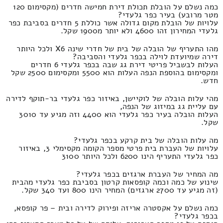
כמה נשלם על הובלת תכולת דירת חמישה חדרים (מקסימום 120
מטר מרובע) בעיר כפר גלעדי?
עלויות של הובלת מקום גדולה אשר כוללת 5 חדרים בסביבת כפר
גלעדי המחירון זהו 4600 ולא יותר מ1900 שקל.
מהו התעריף של הובלה של בית של חדרי שינה X6 ולכל היותר
דירה שמיועדת לוילה בכפר גלעדי והסביבה?
העלות לבשביל פריטי דירת גג שבה בכפר גלעדי 6 חדרים
ומקסימום בהוספת הנפה העלות הוא 5500 ומקסימום 2500 שקל
חדש.
מהי עלות הובלה של לוקיישן, באיזור כפר גלעדי בר-תוקף לדירה
עם עליית גג במיזוג של הנפה,
העלות הובלה בעיר כפר גלעדי הוא 4400 וזה מגיע עד 3010
שקל.
מה עלות הובלה של בית קרקע בכפר גלעדי?
עלויות של העברת בית פרטי מספר הקומה מקסימלי 3, באיזור
כפר גלעדי התעריף הינו 6200 ולכל היותר 3100
מה המחיר של העברת ארגזים בכפר גלעדי?
שינוע של כמה וכמה קופסאות קרטון בסביבת כפר גלעדי מהבית
(זה מגיע עד 2700 ארגזים) המחיר הינו 800 ועד 340 שקל.
כמה נשלם על אקסטרה אריזה ופירוק לדירה ובית – פר קופסא,
בכפר גלעדי?