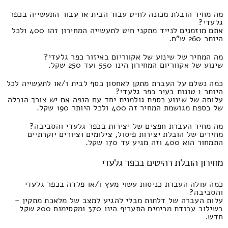
מה מחיר הובלת מכונה לחיט עבור הבית או עבור התעשייה בכפר
גלעדי?
אתם מוזמנים לנייד מתקני חיט לתעשייה המחירון זהו 400 ולכל
היותר 260 ש"ח.
מה המחיר של שינוע של אקווריום באיזור כפר גלעדי?
שינוע של אקווריום המחירון הינו 550 ועד 250 שקל.
כמה נשלם על העברת מתקן לאחסון כסף לבית ו/או לתעשייה לכל
היותר 1 טונות בעיר כפר גלעדי?
עלותה של שינוע כספת גולמנית יחד עם הנפה אם יש צורך הובלה
של כספת מגושמת המחיר זה 400 ולכל היותר 190 שקל.
מה מחיר העברת חפצים של יצירות בכפר גלעדי והסביבה?
מחירים של הובלת יצירות פיסול, צילומים וציורים יוקרתיים
התמחור הוא 400 וזה מגיע עד 170 שקל.
מחירון הובלת רהיטים בכפר גלעדי
כמה עולה העברת כניסות עשוי מעץ ו/או פלדה בכפר גלעדי
והסביבה?
עלות העברה של דלתות מבלי להגיע למצב של מלאכת מתקין –
בשילוב עבודת מרימים התעריף הינו 370 ומקסימום 200 שקל
חדש.