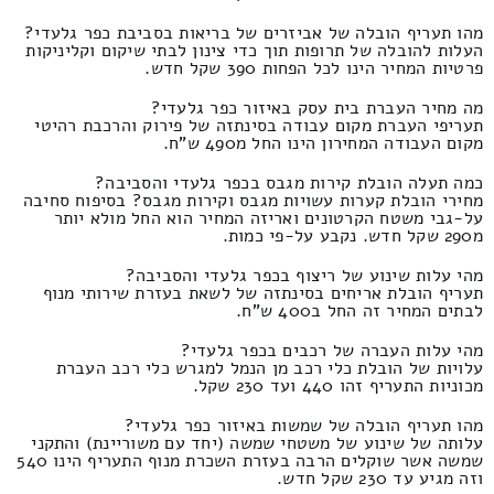
מהו תעריף הובלה של אביזרים של בריאות בסביבת כפר גלעדי?
העלות להובלה של תרופות תוך כדי צינון לבתי שיקום וקליניקות
פרטיות המחיר הינו לכל הפחות 390 שקל חדש.
מה מחיר העברת בית עסק באיזור כפר גלעדי?
תעריפי העברת מקום עבודה בסינתזה של פירוק והרכבת רהיטי
מקום העבודה המחירון הינו החל מ490 ש"ח.
כמה תעלה הובלת קירות מגבס בכפר גלעדי והסביבה?
מחירי הובלת קערות עשויות מגבס וקירות מגבס? בסיפוח סחיבה
על-גבי משטח הקרטונים ואריזה המחיר הוא החל מולא יותר
מ290 שקל חדש. נקבע על-פי כמות.
מהי עלות שינוע של ריצוף בכפר גלעדי והסביבה?
תעריף הובלת אריחים בסינתזה של לשאת בעזרת שירותי מנוף
לבתים המחיר זה החל ב400 ש"ח.
מהי עלות העברה של רכבים בכפר גלעדי?
עלויות של הובלת כלי רכב מן הנמל למגרש כלי רכב העברת
מכוניות התעריף זהו 440 ועד 230 שקל.
מהו תעריף הובלה של שמשות באיזור כפר גלעדי?
עלותה של שינוע של משטחי שמשה (יחד עם משוריינת) והתקני
שמשה אשר שוקלים הרבה בעזרת השכרת מנוף התעריף הינו 540
וזה מגיע עד 230 שקל חדש.