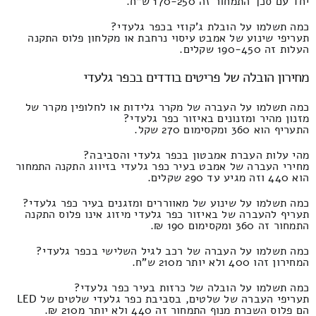
יחד עם סכך התמחור זה 170-250 ש"ח.
כמה תשלמו על הובלת ג'קוזי בכפר גלעדי?
תעריפי שינוע של אמבט עיסוי נרחבת או מקלחון פלוס התקנה
העלות זה 190-450 שקלים.
מחירון הובלה של פריטים בודדים בכפר גלעדי
כמה תשלמו על העברה של מקרר גלידות או לחלופין מקרר של
מזנון מהיר ומזנונים באיזור כפר גלעדי?
התעריף הוא 360 ומקסימום 270 שקל.
מהי עלות העברת אמבטון בכפר גלעדי והסביבה?
מחירי העברה של אמבט בעיר כפר גלעדי בזיווג התקנה התמחור
הוא 440 וזה מגיע עד 290 שקלים.
כמה תשלמו על שינוע של מאווררים ומזגנים בעיר כפר גלעדי?
תעריף להעברה של באיזור כפר גלעדי מיזוג אינו פלוס התקנה
התמחור זה 360 ומקסימום 190 ₪.
כמה תשלמו על העברה של רכב לגיל השלישי בכפר גלעדי?
המחירון זהו 400 ולא יותר מ210 ש"ח.
כמה תשלמו על הובלה של כרזות בעיר כפר גלעדי?
תעריפי העברה של שלטים, בסביבת כפר גלעדי שלטים של LED
הם פלוס השכרת מנוף התמחור זה 440 ולא יותר מ210 ₪.