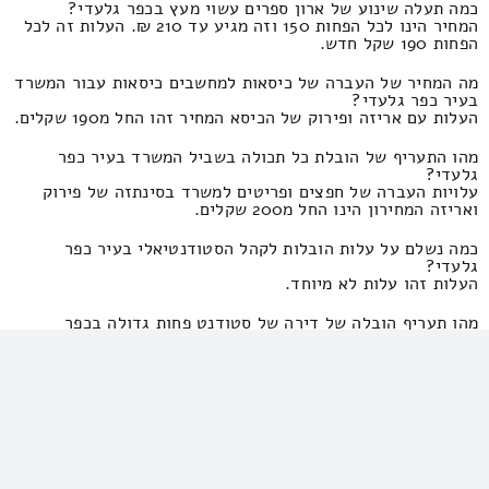
כמה תעלה שינוע של ארון ספרים עשוי מעץ בכפר גלעדי?
המחיר הינו לכל הפחות 150 וזה מגיע עד 210 ₪. העלות זה לכל
הפחות 190 שקל חדש.
מה המחיר של העברה של כיסאות למחשבים כיסאות עבור המשרד
בעיר כפר גלעדי?
העלות עם אריזה ופירוק של הכיסא המחיר זהו החל מ190 שקלים.
מהו התעריף של הובלת כל תכולה בשביל המשרד בעיר כפר
גלעדי?
עלויות העברה של חפצים ופריטים למשרד בסינתזה של פירוק
ואריזה המחירון הינו החל מ200 שקלים.
כמה נשלם על עלות הובלות לקהל הסטודנטיאלי בעיר כפר
גלעדי?
העלות זהו עלות לא מיוחד.
מהו תעריף הובלה של דירה של סטודנט פחות גדולה בכפר
גלעדי?
המחירון הינו 640 ומקסימום 300 שקל. המחירון זהו 950 ועד
530 ש"ח.
מהו התעריף של הובלת בית של נשואים טריים בעיר כפר גלעדי?
3 ציבור סטודנטיאלי במינימום? התעריף זהו 1390 וזה מגיע עד
650 שקלים חדשים.