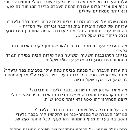
עלות העברת מקפיא באיזור כפר גלעדי שוכב מבלי תוספת שירותי
מנוף אם צריך פלוס עבודת הרמה העברת פריזר התמחור זה 410
ולא יותר ממאתיים שקלים.
כמה נשלם על העברת מכונת מדיח כלים לבית בעיר כפר גלעדי?
עלויות של למען הובלות בית והרכבה ופירוק של המדיח –
בהוספת עבודת סחיבה בלי מנוף עבודת הרמה המחירון הינו 400
ולכל היותר 170 שקל חדש.
מהו תעריף העברת מרבד נרחב ו/או שטיחון לקיר באיזור כפר
גלעדי?
בזיווג הסתובבות השטיח ופשיטה מעל קירות הבית במידה ונצרך
התמחור הינו 300 וזה מגיע עד 180 שקלים.
מה עלות העברה של מכונת כביסה פתח עילי בסביבת כפר גלעדי?
מחיר שינוע של מכשיר לכיבוס בעיר כפר גלעדי ע"י מנוף המחירון
זה 340 ועד 170 שקל חדש.
מה מחיר שינוע של קרטונים בכפר גלעדי והסביבה?
ייזום הקרטונים והעברה אפילו בדירות באיזור כפר גלעדי בלי
ליפט המחירון זהו 300 ולא יותר מ190 ש"ח.
מהי עלות הובלה של פסנתר בסביבת כפר גלעדי?
תעריפי העברה של פסנתר-כנף או לחלופין קיר בכפר גלעדי
והסביבה בעזרת מנוף התמחור זהו 540 ולכל היותר 250 ₪.
כמה עולה שינוע של הליכון ומתקנים של ספורט מסוגים אחרים