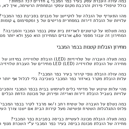
כמה עולה העברת עסק בעיר כפר המכבי 4 חדרים לכל הפחות?
כולל טיפולי פירוק והרכבת מקום עסקי ובתחתית הרשימה, איך לא, ה# ריחוק 64 קילומטר המחירון הינו 3790 ומ
מהו התעריף של הובלה של לוקיישן של מבנים בסביבת כפר המכבי?
עלויות של הובלת דירות במסחרית פריטים של 3 ומקסימום 4 קומות בבניין בתי עסק התעריף הוא החל ב5200 ועד 8000 ש"ח.
כמה תשלמו על קרטונים לאריזת בית עסק בכפר המכבי והסביבה?
המחירון זה עבור מספר 460 ארגזים המחירון הוא 350 ולא יותר מ230 שקל חדש.
מחירון הובלות קטנות בכפר המכבי
כמה תעלה העברה של טלויזיות (LED) הובלת טלוויזיה במיזוג של אנשי הובלה בכפר המכבי?
מחירה של הובלת טלוויזיה LED (LED) מחירים של העברת טלויזיה בכפר המכבי פלוס סבלות העברת טלויזיה התעריף הינו 290 שקלים חדשים ועד 190 שקלים.
כמה עולה הובלת גופי קירור בעיר כפר המכבי?
עלות הובלת מקרר באיזור כפר המכבי בשכיבה בלי לכלול אף יותר שירותי מנוף 
מהי עלות שינוע של מדיחי כלים לשימוש בבית בכפר המכבי והסביב
עלויות בשביל הובלת דירות ואריזה ופירוק של מכונת הדחת הכלים – באינ
כמה נשלם על העברה של שטיח רחב ו/או מרבד לקיר בכפר המכבי?
פלוס התגלגלות השטיח ופשיטה מעל קירות הבית אם ישנו צורך העלות הינו 300 ומקסימום 
כמה תעלה הובלת מכונה לעשיית כביסה בסביבת כפר המכבי?
מחירה של הובלת מכונת כביסה בעיר כפר המכבי ע"י השכרת מנוף המחירון זהו 340 ולא י