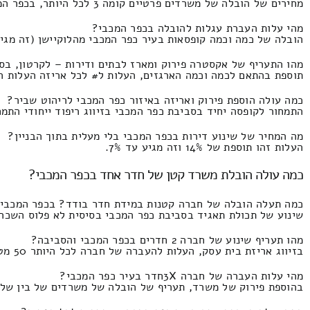
מחירים של הובלה של משרדים פרטיים קומה 3 לכל היותר, בכפר המכבי והסביבה המחיר זה 6000 ולא יותר מ2800
מהי עלות העברת עגלות להובלה בכפר המכבי?
הובלה של כמה וכמה קופסאות בעיר כפר המכבי מהלוקיישן (זה מגיע עד 2700 אריזות קרטון) העלות הינו 810 ולא יותר מ310 שקל
מהו התעריף של אקסטרה פירוק ומארז לבתים ודירות – לקרטון, בס
תוספת בהתאם לכמה וכמה הארגזים, העלות ל# לכל אריזה העלות הינו 48 ולא יותר מ0
כמה עולה הוספת פירוק ואריזה באיזור כפר המכבי לריהוט שביר?
התמחור לקופסה יחיד בסביבת כפר המכבי בזיווג ריפוד ייחודי התמחור הוא 54 ומקסימו
מה המחיר של שינוע דירות בכפר המכבי בלי מעלית בתוך הבניין?
העלות זהו תוספת של 14% וזה מגיע עד 7%.
כמה עולה הובלת משרד קטן של חדר אחד בכפר המכבי?
כמה תעלה הובלה של חברה קטנות במידת חדר בודד? בכפר המכבי
שינוע של תכולת תאגיד בסביבת כפר המכבי בסיסית לא פלוס השכרת מנוף המחיר
מהו תעריף שינוע של חברה 2 חדרים בכפר המכבי והסביבה?
בזיווג אריזת בית עסק, העלות להעברה של חברה לכל היותר 50 מטר רבוע התעריף זה 1840 ולכל היותר 90 שקלים.
מהי עלות העברה של חברה 3Xחדר בעיר כפר המכבי?
בהוספת פירוק של משרד, תעריף של הובלה של משרדים של בין שלוש לשלוש וחצי חד