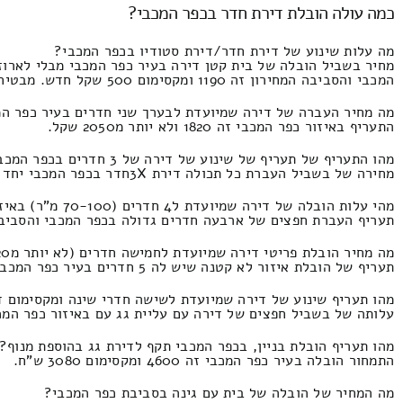
כמה עולה הובלת דירת חדר בכפר המכבי?
מה עלות שינוע של דירת חדר/דירת סטודיו בכפר המכבי?
מחיר בשביל הובלה של בית קטן דירה בעיר כפר המכבי מבלי לארוז
המכבי והסביבה המחירון זה 1190 ומקסימום 500 שקל חדש. מבטיחים להוזיל כלל ההצעות
מה מחיר העברה של דירה שמיועדת לבערך שני חדרים בעיר כפר ה
התעריף באיזור כפר המכבי זה 1820 ולא יותר מ2050 שקל.
מהו התעריף של תעריף של שינוע של דירה של 3 חדרים בכפר המכבי?
מחירה של בשביל העברת כל תכולה דירת 3Xחדר בכפר המכבי יחד עם פירוק ואריזה, אופציות של העברת סביבה מפנים דירה עם נשואים טריים התמחור זהו 2200 ולא יותר מ1480 שקל חדש.
מהי עלות הובלה של דירה שמיועדת ל4 חדרים (70-100 מ"ר) באיזור כפר המכבי?
תעריף העברת חפצים של ארבעה חדרים גדולה בכפר המכבי והסביבה מבלי להגיע למצ
מה מחיר הובלת פריטי דירה שמיועדת לחמישה חדרים (לא יותר מ120 מ"ר) בכפר המכבי?
תעריף של הובלת איזור לא קטנה שיש לה 5 חדרים בעיר כפר המכבי המחירון זה 4300 ולכל היותר 2000 שקלים.
מהו תעריף שינוע של דירה שמיועדת לשישה חדרי שינה ומקסימום ד
עלותה של בשביל חפצים של דירה עם עליית גג עם באיזור כפר המכבי חדרי שינה X6 ולא יותר מבשילוב הנפות המחירון 
מהו תעריף הובלת בניין, בכפר המכבי תקף לדירת גג בהוספת מנוף?
התמחור הובלה בעיר כפר המכבי זה 4600 ומקסימום 3080 ש"ח.
מה המחיר של הובלה של בית עם גינה בסביבת כפר המכבי?