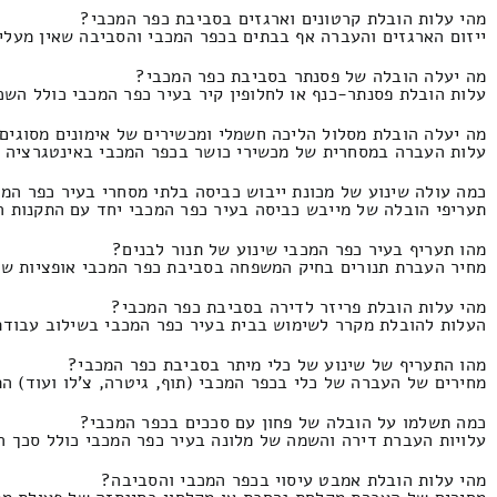
מהי עלות הובלת קרטונים וארגזים בסביבת כפר המכבי?
ייזום הארגזים והעברה אף בבתים בכפר המכבי והסביבה שאין מעלית התמחור זה 290 ועד 
מה יעלה הובלה של פסנתר בסביבת כפר המכבי?
עלות הובלת פסנתר-כנף או לחלופין קיר בעיר כפר המכבי כולל השכרת מנוף התעריף
מה יעלה הובלת מסלול הליכה חשמלי ומכשירים של אימונים מסוגים
עלות העברה במסחרית של מכשירי כושר בכפר המכבי באינטגרציה של פירוק והרכבה 
כמה עולה שינוע של מכונת ייבוש כביסה בלתי מסחרי בעיר כפר המ
תעריפי הובלה של מייבש כביסה בעיר כפר המכבי יחד עם התקנות הובלה של מ
מהו תעריף בעיר כפר המכבי שינוע של תנור לבנים?
מחיר העברת תנורים בחיק המשפחה בסביבת כפר המכבי אופציות של פלוס הנפות והתק
מהי עלות הובלת פריזר לדירה בסביבת כפר המכבי?
העלות להובלת מקרר לשימוש בבית בעיר כפר המכבי בשילוב עבודת הרמה ושירותי מנ
מהו התעריף של שינוע של כלי מיתר בסביבת כפר המכבי?
מחירים של העברה של כלי בכפר המכבי (תוף, גיטרה, צ'לו ועוד) התמחור זה 540 ועד 0
כמה תשלמו על הובלה של פחון עם סככים בכפר המכבי?
עלויות העברת דירה והשמה של מלונה בעיר כפר המכבי כולל סכך המחיר זהו 70
מהי עלות הובלת אמבט עיסוי בכפר המכבי והסביבה?