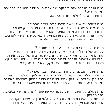
כמה עולה הובלת בית ופריקה של ארונות-בגדים המטבח בסביבת
כפר מסריק?
המחיר הוא 650 ולא יותר מ250 ₪.
כמה נשלם על שינוע של חדרי לינה בכפר מסריק?
מחיר שינוע של חדר לינה ושינה בסביבת כפר מסריק שכולל
בתוכו מיטה גדולה פלוס קופסה מקרטון ציפיות מיטה יחד עם
שידה או ארון מעץ הכוללת ארונות-קיר באינטגרציה של להרכיב
ולפרק המחיר הוא 550 ולכל היותר 260 ש"ח.
מחירים של הובלת ארונית בעיר כפר מסריק?
עלותה של הובלת כוננית או שידה מעץ בסביבת כפר מסריק
שתיים או שלוש ואף ארבע שערים באינטגרציה של לבצע פירוק
והרכבה אפשרות הובלת דירות והתקנת כוננית / שידה עשויה עץ
מעבר בכפר מסריק התמחור הינו 370 ולא יותר מ190 ₪.
כמה תעלה הובלת שולחן מתכת בעיר כפר מסריק?
מחירי הובלת שולחן אוכל חדר מרכזי או שולחן עץ לאכילה או
לחלופין עבודה, שולחן אוכל לעבודה פלוס פירוק והרכבה באיזור
כפר מסריק המחירון זה 390 ולא יותר מ200 שקלים חדשים.
כמה נשלם על העברה של מזנון עץ שמשה ו/או עשוי עץ בסביבת
כפר מסריק?
עלויות של העברת פינת אוכל טלויזיה/מזנון או שידה מקובעת
גבס באינטגרציה של להרכיב ולפרק התעריף הינו 390 ולכל