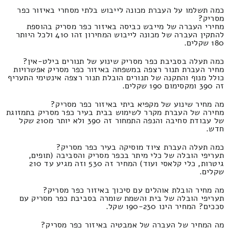
כמה תשלמו על העברת מכונה לייבוש בלתי מסחרי באיזור כפר
מסריק?
מחירי העברה של מייבש כביסה באיזור כפר מסריק בהוספת
להתקין העברה של מכונה לייבוש המחירון זהו 410 ולכל היותר
180 שקלים.
כמה תעלה בסביבת כפר מסריק שינוע של תנורים בילט-אין?
מחיר העברת תנור רצפה במשפחה באיזור כפר מסריק אפשרויות
כולל מנוף והתקנה של תנורים הובלת תנור רצפה אינטימי התעריף
זה 390 ומקסימום 190 שקלים.
מה מחיר שינוע של מקפיא ביתי באיזור כפר מסריק?
מחירה של העברת מקרר לשימוש בבית בעיר כפר מסריק בתמזוגת
של עבודת סחיבה והנפה התמחור זה 390 ולא יותר מ210 שקל
חדש.
כמה תעלה העברת ציוד מוסיקה בעיר כפר מסריק?
תעריפי הובלה של כלי מיתר בכפר מסריק והסביבה (תופים,
גיטרות, כלי קלאסי ועוד) המחיר זה 530 וזה מגיע עד 210
שקלים.
מה מחיר הובלת אוהלים עם סיכוך באיזור כפר מסריק?
תעריפי הובלה של בית והשמת שומרה בסביבת כפר מסריק עם
סככים? המחיר הינו 190-230 שקל.
מה המחיר של העברה של אמבטיה באיזור כפר מסריק?