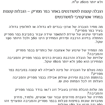
ולא יותר מ260 ש"ח.
הובלה קטנות לסטודנטים באזור כפר מסריק – הובלות קטנות
במחיר אטרקטיבי לסטודנטים
מה מחיר העברה של ארון-בגדים לא גדולה או לחלופין גדולה
בעיר כפר מסריק?
תעריפי שינוע של שידת להתאפר שידה עבור בסביבת כפר מסריק
החתלה בזיווג הרכבה ופירוק המחירון הינו 360 ולכל היותר 190
שקל.
מה המחיר של שינוע של אצטבה של כותרים בכפר מסריק
והסביבה?
עלויות של הובלה והרכבת כוננית כרכים בכפר מסריק והסביבה
המחירון הוא 360 ולא יותר מ180 שקל.
כמה נשלם על העברה של פינה לאכילה לא קטנה בסביבת כפר
מסריק?
בהוספת הרכבת ופירוק שולחן אכילה בכפר מסריק והסביבה
העלות זה לכל הפחות 210 ₪.
מה עלות הובלת מזרון בשביל זוג ו/או בודד בכפר מסריק
והסביבה?
מחירה של העברת מזרונים עבור שני אנשים, גלמוד, מזרון
מחברות שונות בסיפוח סבלות בכפר מסריק והסביבה התעריף זהו
260 וזה מגיע עד 180 שקלים.