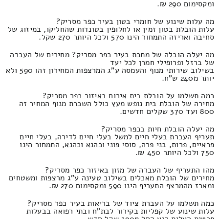
ומקסימום 290 ₪.
מה עלות שינוע של חומרי בטון בעיר כפר מסריק?
עלות הובלת בטון זמין או לחלופין בטונדות שהחליקו, במיזוג של
סחיבה ואריזה התמחור הינו 570 ולכל היותר 270 שקל.
מה יעלה הובלה של מתכת בעיר כפר מסריק? מחירים של העברה
של ברזל ופרופילי חמרן לכל יעד
בשילוב שירותי מנוף והעמסה ע"ג המרצפות המחירון זהו 590 ולא
יותר מ240 ש"ח.
כמה תשלמו על הובלת בית אירוח באיזור כפר מסריק?
מחירה של הובלת בית נופש מעץ כולל השכרת מנוף המחיר זה
800 ועד 370 שקלים חדשים.
מה יעלה הובלת חיות בכפר מסריק?
תעריף העברת בעלי חיים למשל בעלי חיים לדירה, בעלי חיים
פראיים, פרות, בני פרה, סוסי פוני וכהנא וכהנא, התמחור הינו
750 ולכל היותר 450 ₪.
מהו התעריף של העברה של מזון באיזור כפר מסריק?
מחירים של הובלת מאכלים בשילוב טעינה ע"ג מרצפות ומשטחים
ומארז מהמרצף התעריף הינו 590 ומקסימום 270 ₪.
כמה תשלמו על העברת ציוד של בריאות בעיר כפר מסריק?
עלות שינוע של קפליות בקירור לבת"ח ובתי רפואה בבעלות