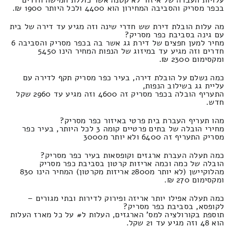
עלויות העברה של איזור לא קטנה אשר כוללת חמישה חדרים
בכפר מסריק והסביבה המחירון הוא 4400 ולכל היותר 1900 ₪.
מה עלות הובלת דירת שש חדרי שינה וזה מגיע עד דירה של בית
עם גינה בסביבת כפר מסריק?
מחיר למען חפצים של דירת גג אשר בה בכפר מסריק והסביבה 6
חדרים וזה מגיע עד במיזוג של הנפות המחיר הינו 5450
ומקסימום 2300 ₪.
כמה נשלם על הובלת דירה, בעיר כפר מסריק תקף לדירה עם
עליית גג בשילוב הנפות,
התעריף הובלה בכפר מסריק זה 4600 וזה מגיע עד 2960 שקל
חדש.
מהו תעריף העברת בית פרטי באיזור כפר מסריק?
מחירי הובלה של בתים פרטיים קומה 3 לכל היותר, בעיר כפר
מסריק התעריף זה 6400 ולא יותר מ3000
כמה תעלה העברת ארגזים וקופסאות בעיר כפר מסריק?
הובלה של כמה וכמה אריזות קרטון בסביבת כפר מסריק
מהלוקיישן (לא יותר מ2800 אריזות מקרטון) המחיר הינו 830
ומקסימום 270 ₪.
כמה תעלה אפילו יותר אריזה ופירוק לדירות ובתי מגורים –
לקופסא, בסביבת כפר מסריק?
תוספת בקורולציה למס' הארגזים, העלות ל# על כל מארז העלות
הוא 48 וזה מגיע עד 21 שקל.