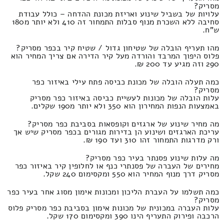
מסריק?
עלויות של בשביל שינוע ואריזת מכונת ההדחה – כולל עבודת
סחיבה ללא השכרת מנוף סבלות התמחור זה 410 ולא יותר מ180
ש"ח.
מהו תעריף הובלה של שטיחון גדול / שטיח קיר בכפר מסריק?
פלוס היפוך המרבד והורדה מעל קיר הדירה אם צריך המחיר הוא
290 וזה מגיע עד 200 ₪.
כמה תעלה הובלה של מכונת כביסה פתח עילי באיזור כפר
מסריק?
עלות הובלה של מכונות לעשיית כביסה באיזור כפר מסריק
באמצעות הנפות המחירון הוא 350 ולא יותר מ190 שקלים.
מה מחיר שינוע של ארגזים וקופסאות בסביבת כפר מסריק?
עריכת הארגזים ושינוע הן בדירות מגורים בכפר מסריק שיש אך
ורק מדרגות התמחור זהו 310 ועד 190 ₪.
מה עלות שינוע פסנתר בעיר כפר מסריק?
מחירים של העברה של פסנתרי כנף או לחלופין קיר באיזור כפר
מסריק דרך מנוף המחיר הוא 550 ומקסימום 240 שקל.
כמה תשלמו על העברת הליכון ומכונות אימון מסוג אחר בעיר כפר
מסריק?
עלות העברה במכונית של מכונות אימון בסביבת כפר מסריק פלוס
הרכבה ופירוק התעריף הינו 390 ומקסימום 170 שקל.