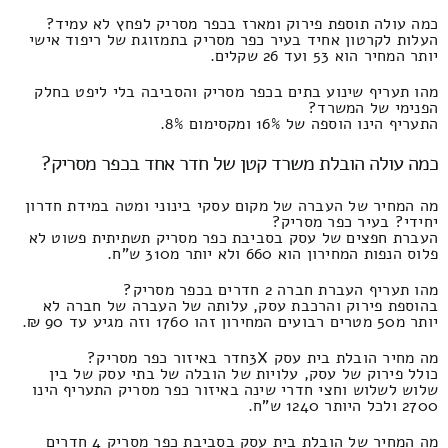
כמה עולה תוספת פירוק ומארז בכפר מסריק לפחץ לא עמיד?
העלות לקרטון אחיד בעיר כפר מסריק בתמזוגת של ריפוד אישי
יותר המחיר הוא 53 ועד 26 שקלים.
מהו תעריף שינוע בתים בכפר מסריק והסביבה בלי ליפט בחלק
הפנימי של המשרד?
התעריף הינו הוספה של 16% ומקסימום 8%.
כמה עולה הובלת משרד קטן של חדר אחד בכפר מסריק?
מה המחיר של העברה של מקום עסקי בינוני ומטה במידת חדרון
יחידי? בעיר כפר מסריק?
העברת חפצים של עסק בסביבת כפר מסריק תשתיתית פשוט לא
פלוס הנפות המחירון הוא 660 ולא יותר מ310 ש"ח.
מהו תעריף העברת חברה 2 חדרים בכפר מסריק?
בהוספת פירוק והרכבת עסק, עלותה של העברה של חברה לא
יותר מ50 מטרים רבועים המחירון זהו 1760 וזה מגיע עד 90 ₪.
מה מחיר הובלת בית עסק 3Xחדר באיזור כפר מסריק?
כולל פירוק של עסק, עלויות של הובלה של בתי עסק של בין
שלוש לשלוש וחצי חדרי שינה באיזור כפר מסריק התעריף הינו
2700 ולכל היותר 1240 ש"ח.
מה המחיר של הובלת בית עסק בסביבת כפר מסריק 4 חדרים