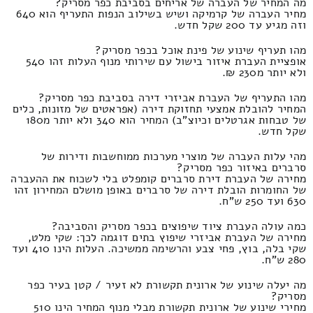
מה המחיר של העברה של אריחים בסביבת כפר מסריק?
מחיר העברה של קרמיקה ושיש בשילוב הנפות התעריף הוא 640
וזה מגיע עד 200 שקל חדש.
מהו תעריף שינוע של פינת אוכל בכפר מסריק?
אופציית העברת איזור בישול עם שירותי מנוף העלות זהו 540
ולא יותר מ230 ₪.
מהו התעריף של העברת אביזרי דירה בסביבת כפר מסריק?
המחיר להובלת אמצעי תחזוקת דירה (אפראטים של מזונות, כלים
של טבחות אגרטלים וכיוצ"ב) המחיר הוא 340 ולא יותר מ180
שקל חדש.
מהי עלות העברה של מוצרי מערכות ממוחשבות ודירות של
סרברים באיזור כפר מסריק?
מחירה של העברת דירת סרברים קומפלט בלי לשכוח את ההעברה
של החומרות הובלת דירה של סרברים באופן מושלם המחירון זהו
630 ועד 250 ש"ח.
כמה עולה העברת ציוד שיפוצים בכפר מסריק והסביבה?
מחירה של העברת אביזרי שיפוץ בתים דוגמה לכך: שקי מלט,
שקי בלה, בוץ, פחי צבע והרשימה ממשיכה. העלות הינו 410 ועד
280 ש"ח.
מה יעלה שינוע של ארונית תקשורת לא זעיר / קטן בעיר כפר
מסריק?
מחירי שינוע של ארונית תקשורת מבלי מנוף המחיר הינו 510