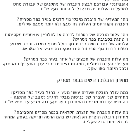
אופציונלי עבורכם לבצע העברה של מתקנים של עבודת מחט
למפעלים העלות זה 410 ולכל היותר 230 ש"ח.
מהו התעריף של הובלת מיכלי נוי לדגים בעיר כפר מסריק?
העברת אקווריומים העלות זה 540 ולא יותר מ240 שקלים.
מהי עלות הובלה של כספות לדירה או לחלופין עוצמתית מקסימום
1 טונות בסביבת כפר מסריק?
עלותה של ניוד כספת כבדת גוף כולל מנוף במידה וחייב שינוע
כספת כבדת גוף התמחור הינו 400 וזה מגיע עד 180 ₪.
מה עלות העברה של חפצים של איור בעיר כפר מסריק?
תעריפי העברת פסלים, תמונות וציורים יקרי ערך התעריף הוא 410
ולכל היותר 180 שקל.
מחירון הובלת רהיטים בכפר מסריק
כמה עולה הובלת שערים עשוי מעץ / ברזל בעיר כפר מסריק?
מחירים של העברה של כניסות מבלי להגיע למצב של התקנה –
בהוספת עבודת מרימים המחירון הוא 340 וזה מגיע עד 200 ש"ח.
מה עלות העברה של תוצרת חקלאית בכפר מסריק והסביבה?
מחירון הובלת תוצרת חקלאית יש בהם הרמה ופריקה בעסק המחיר
זה מינימום 410 שקלים.