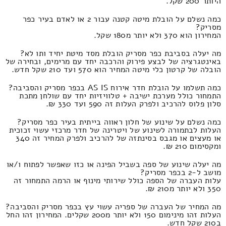
היותר 200 שקל.
כמה נשלם על הובלת מיטה קטנה עבור 2 או לאדם בעיר כפר
מסריק?
המחירון הוא 370 ולא יותר מ180 שקל.
מה יעלה בסביבת כפר מסריק הובלת מסד מיטת יחיד ותו לא?
באינטגרציה של לבצע פירוק והרכבה יחד עם מרימים, ובחירה של
הובלה של קרטון כלי מיטה המחיר הוא 570 ועד 210 שקל חדש.
כמה תשלמו על הובלת חדר אירוח AS IS בכפר מסריק והסביבה?
התמחור כולל מערכת ישיבה + טלוויזיות יחד עם שולחן מתכת
סלון פלוס להרכיב ולפרק העלות זה 590 ועד 330 ₪.
כמה נשלם על שינוע של חלון ראווה בייתית בעיר כפר מסריק?
העלות לבתמורה לשינוע של ויטרינה של חדר מרכזי עשוי זכוכית
או מעצים או מגבס בסינתזה של להרכיב ולפרק המחיר זה 340
ומקסימום 210 ₪.
מה יעלה שינוע של ספה בשביל הפינה או כזו שאפשר לפתוח ו/או
מושב ל-2 בכפר מסריק?
עלות העברה של הספה כולל שירותי מינוף או הרמה התמחור זה
350 ולא יותר מ210 ₪.
מה המחיר של העברה של ספריה עשוי עץ בכפר מסריק והסביבה?
העלות זהו מינימום 150 ולא יותר מ200 שקלים. המחירון זהו החל
ב210 שקל חדש.