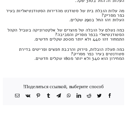
העלות זה החל ב310 שקל.
מה עלות הובלת בית של סטודנט מהדירות הסטודנטיאליות בעיר
כפר מסריק?
העלות זהו החל ב290 שקלים.
כמה נשלם על הובלה של מוצרים של אלקטרוניקה בשביל הקהל
הסטודנטיאלי בכפר מסריק והסביבה?
התמחור זהו 440 ולא יותר מ200 שקלים חדשים.
כמה תעלה הובלות, פירוק והרכבת חפצים ופריטים בדירת
סטודנטים בעיר כפר מסריק?
המחירון הוא 340 ולא יותר מ180 שקלים חדשים.
Поделиться ссылкой, выберите способ!
Facebook
Twitter
Reddit
LinkedIn
WhatsApp
Telegram
Tumblr
Pinterest
Vk
כתובת
דואר
אלקטרוני