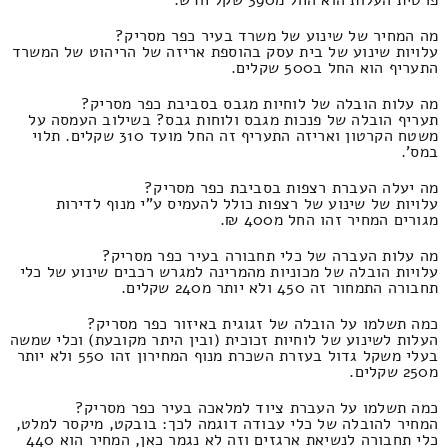
פרטית העלות הוא החל מ390 שקל חדש.
מה המחיר של שינוע של משרד בעיר כפר מסריק?
עלויות שינוע של בית עסק בהוספת אריזה של הריהוט של המשרד
התעריף הוא החל ב500 שקלים.
מה עלות הובלה של לוחיות מגבס בסביבת כפר מסריק?
תעריף הובלה של פנכות מגבס ולוחות גבס? בשילוב העמסה על
משטח הקרטון ואריזה התעריף זה החל מועד 310 שקלים. תלוי
במס'.
מה יעלה העברת רצפות בסביבת כפר מסריק?
עלויות של שינוע של רצפות כולל להעמיס ע"י מנוף לדירות
מגורים המחיר זהו החל מ400 ₪.
מה עלות העברה של כלי תחבורה בעיר כפר מסריק?
עלויות הובלה של מכוניות מהמרינה למגרש רכבים שינוע של כלי
תחבורה התמחור זה 450 ולא יותר מ240 שקלים.
כמה תשלמו על הובלה של זגוגית באיזור כפר מסריק?
העלות לשינוע של לוחיות זכוכית (ובין היתר מקובעת) וכלי שמשה
בעלי משקל גדול בעזרת השכרת מנוף המחירון זהו 550 ולא יותר
מ250 שקלים.
כמה תשלמו על העברת ציוד למלאכה בעיר כפר מסריק?
המחיר להובלה של כלי עבודה דוגמה לכך: בובקט, מיקסר למלט,
כלי תחבורה לנשיאת ארגזים וזה לא נגמר כאן, המחיר הוא 440