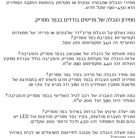
מחירי הובלת אמבטיה ענקית או מקלחון בהוספת התקנה המחירון
הוא 190-450 שקל חדש.
מחירון הובלה של פריטים בודדים בכפר מסריק
כמה נשלם על הובלת פריג'ידר שלגונים או פריזר של מסעדות
וקפיטריות בסביבת כפר מסריק?
התעריף זה 340 ומקסימום 270 שקל.
כמה תשלמו על הובלה של אמבטון בכפר מסריק והסביבה?
עלות הובלה של מקלחת בכפר מסריק והסביבה כולל עבודת מתקין
העלות זהו 440 ומקסימום 290 ש"ח.
מה מחיר הובלה של מיזוג בעיר כפר מסריק?
מחירון למען העברת בכפר מסריק מזגן פשוט לא בתמזוגת של
מלאכת מתקין המחירון הינו 360 וזה מגיע עד 170 ₪.
כמה תעלה העברה של רכב לגיל השלישי בכפר מסריק והסביבה?
המחיר הינו 390 ועד 200 ש"ח.
מה יעלה שינוע של כרזות באיזור כפר מסריק?
תעריף העברת מודעות, בעיר כפר מסריק מודעות של LED יש
בהם מנוף התמחור זהו 450 ולכל היותר 200 שקלים.
כמה תעלה הובלה של מכונה לחייטות למפעלים או לבית באיזור
כפר מסריק?