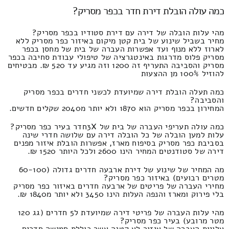
כמה עולה הובלת דירת חדר בכפר מסריק?
מהי עלות הובלה של דירה עם דירת סטודיו בכפר מסריק?
מחיר בשביל שינוע של בית קטן מיקום באיזור כפר מסריק ללא
לארוז ללא מנוף ועד אפשרות העברה של בית של מחסן בכפר
מסריק פלוס מדרגות באינטגרציה של טיפולי עבודת סחיבה בכפר
מסריק והסביבה התעריף זה 1200 וזה מגיע עד 520 ₪. מבטיחים
להוזיל 100% מן ההצעות
כמה תעלה הובלת דירה שמיועדת לכשני חדרים בכפר מסריק
והסביבה?
המחירון בכפר מסריק הוא 1870 ולא יותר מ2040 שקלים חדשים.
כמה עולה תעריפי העברה של בית של 3Xחדר בעיר כפר מסריק?
עלות למען הובלה של כל הובלה דירה עם שלושה חדרי שינה
בסביבת כפר מסריק בסיפוח מארז, אפשרות הובלת איזור מפנים
דירה של סטודנטים המחיר הינו 2600 ולכל היותר 1520 ₪.
מה המחיר של שינוע של דירת ארבעה חדרים גדולה (60-100
מטרים רבועים) באיזור כפר מסריק?
מחירי העברה של פריטים של ארבעה חדרים באיזור כפר מסריק
בלי פירוק ומארז והנפה העלות הינו 3450 ולא יותר מ1840 ₪.
מהי עלות העברה של פריטי דירה שמיועדת ל5 חדרים (גג 120
מטר מרובע) בעיר כפר מסריק?