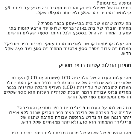
ומעלה במינימום?
בתמזוגת של טיפולי פירוק והרכבת תאגיד וזה מגיע עד ריחוק 56
קילומטר המחיר זהו 3820 ולא יותר מ1840 שקל.
מה עלות שינוע של בית בתי-עסק בכפר מסריק?
מחירון הובלה של בית באוטו פריטי שלוש עד ארבע קומות בתי
עסקים המחיר זה החל ב5300 ולכל היותר 7900 שקלים חדשים.
מה יעלה קופסאות קרטון לאריזת מקום עסקי באיזור כפר מסריק?
העלות זה עבור מספר 500 ארגזים המחיר זה 360 ועד 240 שקל
חדש.
מחירון הובלות קטנות בכפר מסריק
מהי עלות העברה של טלוויזיה LCD (שטוחה או LCD) העברת
טלוויזיה באינטגרציה של עבודת סבלים בכפר מסריק והסביבה?
העלות להובלה של טלויזיות (LCD) תעריף הובלת טלויזיה בכפר
מסריק פלוס עבודת הרמה הובלת טלויזיה העלות הוא 300 שקלים
חדשים ומקסימום 190 שקל חדש.
כמה תשלמו על העברת פריג'ידרים בכפר מסריק והסביבה?
עלויות של העברה של פריזר בעיר כפר מסריק שכוב ללא אפילו
יותר הנפה אם זה נדרש בהוספת עבודת סחיבה שינוע של
פריג'ידר התמחור הוא 410 ולא יותר ממאתיים שקל חדש.
מהו התעריף של שינוע של מכונת מדיח כלים ביתי באיזור כפר