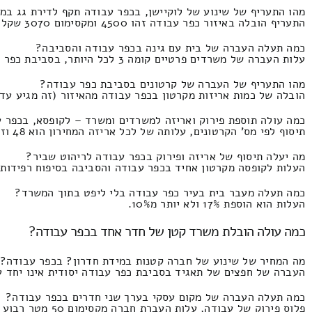
מהו התעריף של שינוע של לוקיישן, בכפר עבודה תקף לדירת גג במי
התעריף הובלה באיזור כפר עבודה זהו 4500 ומקסימום 3070 שקל חדש.
כמה תעלה העברה של בית עם גינה בכפר עבודה והסביבה?
עלות העברה של משרדים פרטיים קומה 3 לכל היותר, בסביבת כפר עבודה המחירון זה 6200 ועד 3400
מהו התעריף של העברה של קרטונים בסביבת כפר עבודה?
הובלה של כמות אריזות מקרטון בכפר עבודה מהאיזור (זה מגיע עד 2800 אריזות מקרטון) התמחור זה 800 ועד 280 שקל
כמה עולה תוספת פירוק ואריזה למשרדים ומשרד – לקופסא, בכפר 
תיסוף לפי מס' הקרטונים, עלותה של לכל אריזה המחירון הוא 48 וזה מגיע עד 20 ש"ח.
מה יעלה תיסוף של אריזה ופירוק בכפר עבודה לריהוט שביר?
העלות לקופסה מקרטון אחיד בכפר עבודה והסביבה בסיפוח רפידות ספיישל התעריף הי
כמה תעלה מעבר בית בעיר כפר עבודה בלי ליפט בתוך המשרד?
העלות הוא הוספת 17% ולא יותר מ10%.
כמה עולה הובלת משרד קטן של חדר אחד בכפר עבודה?
מה המחיר של שינוע של חברה קטנות במידת חדרון? בכפר עבודה?
העברה של חפצים של תאגיד בסביבת כפר עבודה יסודית אינו יחד עם הנפה התעריף זהו 670
כמה תעלה העברה של מקום עסקי בערך שני חדרים בכפר עבודה?
פלוס פירוק של עבודה, עלות העברת חברה מקסימום 50 מטר רבוע המחירון זה 1870 ולא יותר מ90 שקל חדש.