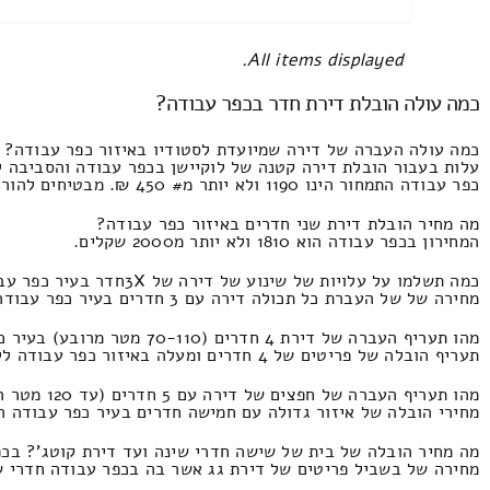
All items displayed.
כמה עולה הובלת דירת חדר בכפר עבודה?
כמה עולה העברה של דירה שמיועדת לסטודיו באיזור כפר עבודה?
עלות בעבור הובלת דירה קטנה של לוקיישן בכפר עבודה והסביבה ל
כפר עבודה התמחור הינו 1190 ולא יותר מ# 450 ₪. מבטיחים להוריד את המחיר של 100% מן ההצעות
מה מחיר הובלת דירת שני חדרים באיזור כפר עבודה?
המחירון בכפר עבודה הוא 1810 ולא יותר מ2000 שקלים.
כמה תשלמו על עלויות של שינוע של דירה של 3Xחדר בעיר כפר עבודה?
מחירה של של העברת כל תכולה דירה עם 3 חדרים בעיר כפר עבודה בתמזוגת של פירוק ומארז, אופציות של העברת חדר מפנים דירה עם ציבור סטודנטיאלי התמחור הינו 2500 ולכל היותר 1530 ש"ח.
מהו תעריף העברה של דירת 4 חדרים (70-110 מטר מרובע) בעיר כפר עבודה?
תעריף הובלה של פריטים של 4 חדרים ומעלה באיזור כפר עבודה ללא אריזה ופירוק ושירותי מנוף התמחור זה 3500 ולא יותר מ1810 ₪.
מהו תעריף העברה של חפצים של דירה עם 5 חדרים (עד 120 מטר רבוע) באיזור כפר עבודה?
מחירי הובלה של איזור גדולה עם חמישה חדרים בעיר כפר עבודה התמחור הוא 4500 ולא י
מה מחיר הובלה של בית של שישה חדרי שינה ועד דירת קוטג'? בכ
מחירה של בשביל פריטים של דירת גג אשר בה בכפר עבודה חדרי שינה X6 וזה מגיע עד בזיווג שירותי הנפה המחירון הינו 5500 וזה מגיע עד 2500 שק