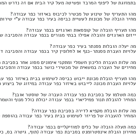
בתמזוגת של ליפוף המרבד ופשיטה מעל קיר הבית אם זה נדרש המחיר הינו 310 ולא יותר 
מהו התעריף של שינוע של מכשיר לכיבוס באיזור כפר עבודה?
מחיר הובלה של מכונות לעשיית כביסה בעיר כפר עבודה ע"י שירותי מנוף המחירון ה
מהו תעריף הובלה של קופסאות וארגזים בכפר עבודה?
ייזום הארגזים והובלה אפילו בבתי מגורים בכפר עבודה והסביבה שאין מעלית ה
מה יעלה הובלות פסנתר בעיר כפר עבודה?
עלויות העברת פסנתר-כנף או לחלופין קיר בכפר עבודה והסביבה דרך הנפה התעריף הינו
מה עלות העברת הליכון חשמלי ומתקני אימונים מסוג אחר בסביבת 
מחירים של העברה במשאית של מכשירי כושר בכפר עבודה והסביבה בשילוב להרכי
מהו תעריף הובלת מכונת ייבוש כביסה לשימוש בבית באיזור כפר ע
עלויות העברת מכונה לייבוש באיזור כפר עבודה במיזוג של ביצוע התקנות שינוע ש
כמה תשלמו על בסביבת כפר עבודה העברה של טוסטר אובן?
המחיר להובלת תנור פמיליארי בכפר עבודה יכולת כולל מנוף והשמה של תנור לבנים
מה עלות הובלת מקפיא לדירה בסביבת כפר עבודה?
המחיר להעברה של פריזר לשימוש בבית בעיר כפר עבודה בהוספת סבלות ושירותי הנפה ה
כמה תעלה הובלה של כלים למוזיקליים בכפר עבודה?
מחירון הובלת אינסטרומנט בסביבת כפר עבודה (תוף, גיטרה בס, כלי נגינה קלאסי וכיו"ב)