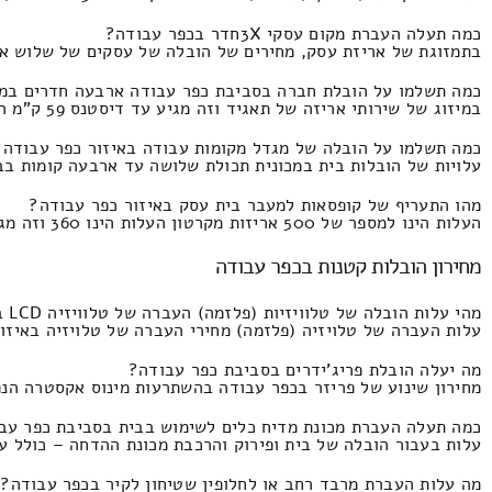
כמה תעלה העברת מקום עסקי 3Xחדר בכפר עבודה?
בתמזוגת של אריזת עסק, מחירים של הובלה של עסקים של שלוש או שלוש וחצי חדר
כמה תשלמו על הובלת חברה בסביבת כפר עבודה ארבעה חדרים במי
במיזוג של שירותי אריזה של תאגיד וזה מגיע עד דיסטנס 59 ק"מ המחירון הינו 3810 ולא יותר מ1830 שקל.
כמה תשלמו על הובלה של מגדל מקומות עבודה באיזור כפר עבודה?
עלויות של הובלות בית במכונית תכולת שלושה עד ארבעה קומות בבניין משרדים העלות זה
מהו התעריף של קופסאות למעבר בית עסק באיזור כפר עבודה?
העלות הינו למספר של 500 אריזות מקרטון העלות הינו 360 וזה מגיע עד 260 שקל חדש.
מחירון הובלות קטנות בכפר עבודה
מהי עלות הובלה של טלוויזיות (פלזמה) העברה של טלוויזיה LCD בסינתזה של סבלים בעיר כפר עבודה?
עלות העברה של טלויזיה (פלזמה) מחירי העברה של טלויזיה באיזור כפר עבודה יח
מה יעלה הובלת פריג'ידרים בסביבת כפר עבודה?
מחירון שינוע של פריזר בכפר עבודה בהשתרעות מינוס אקסטרה הנפה אם יש צורך
כמה תעלה העברת מכונת מדיח כלים לשימוש בבית בסביבת כפר עב
עלות בעבור הובלה של בית ופירוק והרכבת מכונת ההדחה – כולל עבודת מעבירים ל
מה עלות העברת מרבד רחב או לחלופין שטיחון לקיר בכפר עבודה?