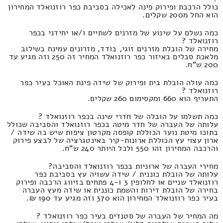
כולל הרכבת ופירוק פינה לאכילה בסביבת כפר רוזנואלד המחירון
הוא החל מ200 שקלים.
כמה נשלם על שינוע של מזרנים לשתיים ו/או יחידני בכפר
רוזנואלד ?
מחירה של הובלת מזרנים זוגי, בודד, מזרונים עמינח בשילוב
מלאכת סבלים באיזור כפר רוזנואלד המחיר זה 250 וזה מגיע עד
200 ש"ח.
כמה עולה הובלת בית ופירוק של שידה פינת האוכל בעיר כפר
רוזנואלד ?
התעריף הוא 660 ומקסימום 260 שקלים.
כמה תשלמו על הובלה של חדרי שינה בכפר רוזנואלד ?
עלותה של העברה של חדר מיטה בכפר רוזנואלד והסביבה שכולל
בתוכו מיטת נוער הכוללת קופסה מקרטון ציפות שיש בה שידה /
ארון עצוי עץ הכוללת ארונות-קיר באינטגרציה של לבצע פירוק
והרכבה המחירון זהו 550 ולכל היותר 240 ש"ח.
מחירי העברה של ארוניות בכפר רוזנואלד והסביבה?
עלותה של הובלת כוננית / שידה עשויה עץ בסביבת כפר
רוזנואלד שניים או לחלופין 3 ו-4 פתחים בזיווג הרכבה ופירוק
בחירה של הובלת דירות והשמת כוננית או שידה מעץ העברה
בעיר כפר רוזנואלד המחירון הוא 370 וזה מגיע עד 190 ₪.
מה המחיר של העברה של סטנדים בעיר כפר רוזנואלד ?