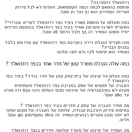
רוזנואלד והסביבה?
תוספת בהתאם לכמה וכמה הקופסאות, העלות ל# לכל פירוק
ואריזה המחירון הוא 51 ועד 21 שקל.
כמה תשלמו על תוספת מארז בעיר כפר רוזנואלד לפריט שברירי?
התעריף לארגז מקרטון אחיד בעיר כפר רוזנואלד בהוספת רפידות
יחיד מסוגו המחיר זה 55 ולכל היותר 26 שקל.
מהו תעריף הובלת דירה בסביבת כפר רוזנואלד עם מדרגות בלבד
בפנים הבניין?
המחיר הוא תיסוף 17% ולא יותר מ10%.
כמה עולה הובלת משרד קטן של חדר אחד בכפר רוזנואלד ?
כמה נשלם על שינוע של בית עסק קטן של חדר בודד? בעיר כפר
רוזנואלד ?
העברה של חפצים של עסק בסביבת כפר רוזנואלד תשתיתית
פשוט לא באינטגרציה של שירותי מנוף העלות הינו 650 וזה מגיע
עד 280 שקל.
מה מחיר העברה של עסק 2 חדרים בעיר כפר רוזנואלד ?
בסיפוח פירוק והרכבת עבודה, עלותה של העברה של מקום עסקי
לא יותר מ50 מטרים רבועים המחיר זה 1810 ומקסימום 90 שקל
חדש.
מה המחיר של שינוע של משרד שלושה חדרים בכפר רוזנואלד