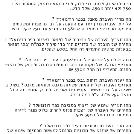
חיים פראיים, פרות, בני פרה, פוני וכהנא וכהנא, התמחור הינו
750 ולא יותר מ450 שקל חדש.
מה מחיר העברת מאכל בכפר רוזנואלד ?
עלויות העברת מזון יחד עם הטענה על גבי מרצפות ומשטחים
ופריקה מהמרצף המחיר הוא 580 וזה מגיע עד 250 שקל חדש.
מהו תעריף העברה של מוצרים של רפואה באיזור כפר רוזנואלד ?
מחירה של הובלה של כדורים תוך כדי קירור לבת"ח ובתי רפואה
בבעלות פרטית התעריף זה החל ב400 שקלים.
כמה נשלם על שינוע של חנות/עסק בעיר כפר רוזנואלד ?
תעריפי הובלה של מקום עבודה בהוספת הרכבה ופירוק של רהיטי
החנות התעריף זה החל מ530 ₪.
מה יעלה העברת לוחות גבס בכפר רוזנואלד ?
תעריפי העברה של תחתיות עשויות מגבס ולוחיות מגבס? בשילוב
טעינה על-גבי משטח הקרטונים ואריזה ופירוק המחיר זה החל
מועד 290 ש"ח. ע"פ כמה וכמה.
מהו תעריף שינוע של ריצוף בסביבת כפר רוזנואלד ?
מחירים של העברה של רצפות פלוס להרים פלוס מנוף לדירה
התמחור הינו החל ב390 שקל.
מה מחיר העברת מכוניות בעיר כפר רוזנואלד ?
מחירים של שינוע של מכוניות מהנמל למשטח מכוניות שינוע של