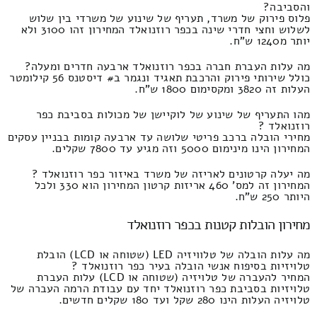
והסביבה?
פלוס פירוק של משרד, תעריף של שינוע של משרדי בין שלוש
לשלוש וחצי חדרי שינה בכפר רוזנואלד המחירון זהו 3100 ולא
יותר מ1240 ש"ח.
מה עלות העברת חברה בכפר רוזנואלד ארבעה חדרים ומעלה?
כולל שירותי פירוק והרכבת תאגיד ונגמר ב# דיסטנס 56 קילומטר
העלות זה 3820 ומקסימום 1800 ש"ח.
מהו התעריף של שינוע של לוקיישן של מכולות בסביבת כפר
רוזנואלד ?
מחירי הובלה ברכב פריטי שלושה עד ארבעה קומות בבניין עסקים
המחירון הינו מינימום 5000 וזה מגיע עד 7800 שקלים.
מה יעלה קרטונים לאריזה של משרד באיזור כפר רוזנואלד ?
המחירון זה למס' 460 אריזות קרטון המחירון הוא 330 ולכל
היותר 250 ש"ח.
מחירון הובלות קטנות בכפר רוזנואלד
מה עלות הובלה של טלוויזיה LED (שטוחה או LCD) הובלת
טלויזיות בסיפוח אנשי הובלה בעיר כפר רוזנואלד ?
המחיר להעברה של טלויזיה (שטוחה או LCD) עלות העברת
טלויזיות בסביבת כפר רוזנואלד יחד עם עבודת הרמה העברה של
טלויזיה העלות הינו 280 שקל ועד 180 שקלים חדשים.