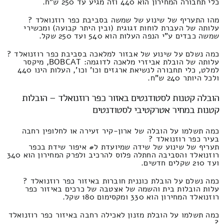
כלי תחבורה המחירון הוא 440 וזה מגיע עד 250 ש"ח.
מהו התעריף של שינוע של שמשה בסביבת כפר רוזנואלד ?
עלותה של העברת לוחות זגוגית (ובין היתר קבועה) ומכשירי
שמשה כבדים ע"י הנפה העלות הוא 540 ועד 250 שקל.
כמה נשלם על שינוע של אבזור למלאכה בסביבת כפר רוזנואלד ?
עלותה של הובלת אביזרי מלאכה לדוגמה: BOBCAT, מיקסר
למלט, כלי תחבורה לנשיאת ארגזים וכו' וכו', העלות הינו 440
ולכל היותר 240 ש"ח.
הובלה קטנות לסטודנטים באזור כפר רוזנואלד – הובלות
קטנות במחיר אטרקטיבי לסטודנטים
כמה תשלמו על הובלה של ארון-קיר זעירה או לחלופין רחבה
בעיר כפר רוזנואלד ?
תעריף של שינוע של שידה שמיועדת ל# איפור שידת בכפר
רוזנואלד והסביבה החתלה פלוס להרכיב ולפרק המחירון הוא 340
ועד 210 שקלים חדשים.
כמה נשלם על הובלת כוננית חוברות באיזור כפר רוזנואלד ?
עלות הובלות בית והשמה של אצטבה של כרכים באיזור כפר
רוזנואלד המחירון הוא 330 ומקסימום 180 שקל.
כמה תשלמו על הובלת מזנון לאכילה רחבה באיזור כפר רוזנואלד
?