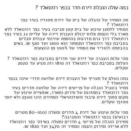
כמה עולה הובלת דירת חדר בכפר רוזנואלד ?
מה המחיר של הובלה של בית של דירת סטודיו בעיר כפר
רוזנואלד ?
המחיר ללמען שינוע של בית קטן סביבה בעיר כפר רוזנואלד ללא
מארז בלי הנפות פלוס יכולת העברת דירה של עליית גג בעיר כפר
רוזנואלד דרך גרם מדרגות בהוספת שירותי עבודת סבלים
בסביבת כפר רוזנואלד התמחור הוא 1200 ועד 520 ₪. באים
בהבטחה להוריד את המחיר של 100% מן ההצעות
מהי עלות העברה של דירת שני חדרים בסביבת כפר רוזנואלד ?
העלות בסביבת כפר רוזנואלד זה 1810 וזה מגיע עד 2020
שקלים.
כמה נשלם על תעריף של העברת דירת שלושה חדרי שינה בכפר
רוזנואלד ?
מחיר בשביל הובלה של פריטים דירה של שלושה חדרים בעיר
כפר רוזנואלד בתמזוגת של פירוק ומארז, אופציית שינוע של
מקום מתוך דירת ציבור סטודנטיאלי המחירון הינו 2300 ולא יותר
מ1510 שקלים.
מהי עלות שינוע של דירת 4 חדרים ומעלה (80-100 מטרים
רבועים) בכפר רוזנואלד והסביבה?
מחירון הובלה של פריטי 4 חדרים ומעלה באיזור כפר רוזנואלד
ללא אריזה ופירוק והנפה המחיר זה 3470 ועד 1820 ₪.