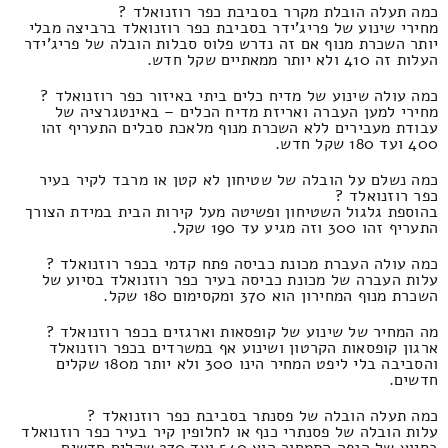
כמה תעלה הובלת מקרר בסביבת כפר רוזנואלד ?
מחירי שינוע של פריג'ידר בסביבת כפר רוזנואלד ברביצה מבלי
יותר השכרת מנוף אם זה נדרש פלוס סבלות הובלה של פריג'ידר
העלות זה 410 ולא יותר ממאתיים שקל חדש.
כמה עולה שינוע של מדיח כלים ביתי באיזור כפר רוזנואלד ?
מחירי למען העברה ואריזת מדיח הכלים – באינטגרציה של
עבודת מעבירים ללא השכרת מנוף מלאכת סבלים התעריף זהו
400 ועד 180 שקל חדש.
כמה נשלם על הובלה של שטיחון לא קטן או מרבד לקיר בעיר
כפר רוזנואלד ?
בהוספת גלגול השטיחון ופשיטה מעל קירות הבית במידת הצורך
התעריף זהו 300 וזה מגיע עד 190 שקל.
כמה עולה העברת מכונת כביסה פתח קדמי בכפר רוזנואלד ?
עלות העברה של מכונת כביסה בעיר כפר רוזנואלד בסיוע של
השכרת מנוף המחירון הוא 370 ומקסימום 180 שקל.
מה המחיר של שינוע של קופסאות וארגזים בכפר רוזנואלד ?
ארגון קופסאות הקרטון ושינוע אף במשרדים בכפר רוזנואלד
והסביבה בלי ליפט המחיר הינו 300 ולא יותר מ180 שקלים
חדשים.
כמה תעלה הובלה של פסנתר בסביבת כפר רוזנואלד ?
עלות הובלה של פסנתרי כנף או לחלופין קיר בעיר כפר רוזנואלד