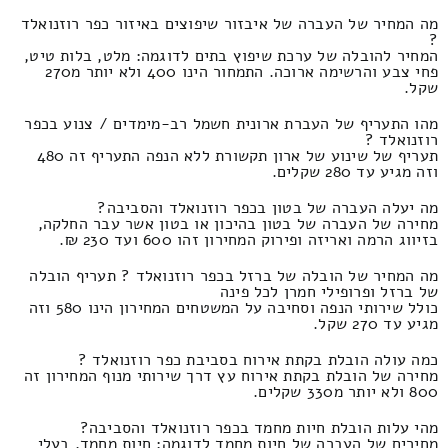
מה המחיר של העברה של איבזור שיפוצים באיזור כפר רוזנואלד
?
המחיר להובלה של ערכת שיפוץ בתים לדוגמה: מלט, בלות טיט,
פחי צבע והרשימה ארוכה. התמחור הינו 400 ולא יותר מ270
שקל.
מהו התעריף של העברת ארונית חשמל רב-מימדים / צנוע בכפר
רוזנואלד ?
תעריף של שינוע של ארון תקשורת ללא הנפה התעריף זה 480
וזה מגיע עד 280 שקלים.
מה יעלה העברה של בטון בכפר רוזנואלד והסביבה?
מחירה של העברה של בטון בהיכון או בטון אשר עבר החלקה,
בזיווג הרמה ואריזה ופירוק המחירון זהו 600 ועד 230 ₪.
מה המחיר של הובלה של ברזל בכפר רוזנואלד ? תעריף הובלה
של ברזל ופרופילי חמרן לכל פינה
כולל שירותי הנפה וסחיבה על המשטחים המחירון הינו 580 וזה
מגיע עד 270 שקל.
כמה עולה הובלת בקתת אירוח בסביבת כפר רוזנואלד ?
מחירה של הובלת בקתת אירוח עץ דרך שירותי מנוף המחירון זה
800 ולא יותר מ330 שקלים.
מהי עלות הובלת חיות מחמד בכפר רוזנואלד והסביבה?
מחירים של העברה של חיות מחמד לדוגמה: חיות מחמד, בעלי