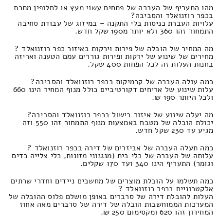
מהו התעריף של העברה של פתחים עשוי מעץ או לחלופין מתכת
בכפר רוזנואלד והסביבה?
עלויות העברת כניסות בלי התקנה – במיזוג של עבודת סחיבה
התמחור זהו 360 ולא יותר מ190 שקל חדש.
מה המחיר של הובלה של פירות וירקות באיזור כפר רוזנואלד ?
מחירים של שינוע של ירקות ופירות גוררים עמם הטענה ואריזה
בחנות העלות זה לכל הפחות 400 שקל.
כמה עולה העברה של קרמיקות בכפר רוזנואלד והסביבה?
עלות שינוע של אריחים דקורטיביים כולל מנוף המחיר הינו 660
ולכל היותר 190 ₪.
מה יעלה שינוע של איזור בישול בכפר רוזנואלד והסביבה?
יכולת הובלה של מטבח באמצעות מנוף התמחור זהו 550 וזה
מגיע עד 230 שקל חדש.
כמה תעלה העברה של אביזרים של דירה בכפר רוזנואלד ?
עלותה של העברה של כלי בית (מנגנוני מזונות, כלי צלייה כדים
וגומר) התעריף הינו 340 ועד 170 שקלים.
כמה תשלמו על הובלת מוצרים של מחשבים ניידים וחדרי שרתים
אלקטרוניים בכפר רוזנואלד ?
העלות להובלת דירה של סרברים באופן מושלם פלוס ההובלה של
המערכות הממוחשבות הובלה של דירה של סרברים מאה אחוז
המחירון זהו 620 ומקסימום 250 ₪.