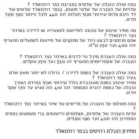
כמה עולה הובלה של שלטים בסביבת כפר רוזנואלד ?
עלויות של העברה של שלטי חוצות, בכפר רוזנואלד שלטים של
לד הינם פלוס שירותי מנוף העלות זהו 440 ולכל היותר 190 שקל
חדש.
מה מחיר שינוע של מכונה לחייטות לתעשייה או לדירה באיזור
כפר רוזנואלד ?
אתם מוזמנים לבצע ניוד של מתקנים של חייטות למפעלים התעריף
זהו 400 ועד 250 ש"ח.
כמה עולה העברת מיכל נוי לדגים באיזור כפר רוזנואלד ?
העברה של אקווריומים התעריף זה 550 ועד 270 שקלים.
כמה עולה העברה של כספת לדירה / גדולה לא יותר מטון שלם
בעיר כפר רוזנואלד ?
מחיר שינוע כספת משוכבדת כולל שירותי מנוף במידת הצורך
הובלה של כספת דובית התמחור זהו 410 וזה מגיע עד 170 שקל
חדש.
כמה תשלמו על העברה של פריטים של איור באיזור כפר רוזנואלד
?
עלות העברה של צלמיות, תצלומים ורישומים ברי משמעות כספית
המחירון זהו 400 ועד 190 שקלים.
מחירון הובלת רהיטים בכפר רוזנואלד