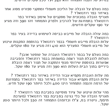
בסיוע של הנפה התמחור הוא 540 ועד 270 שקלים חדשים.
כמה נשלם על הובלה של הליכון חשמלי ומתקני ספורט מסוג אחר
באיזור כפר רוזנואלד ?
תעריף הובלה במכונית של מתקנים של אימון באיזור כפר
רוזנואלד בתמזוגת של להרכיב ולפרק התמחור זהו 390 וזה מגיע
עד 190 שקלים חדשים.
כמה עולה הובלה של מייבש כביסה לשימוש בדירה בעיר כפר
רוזנואלד ?
עלות הובלת מייבש חשמלי בכפר רוזנואלד בהוספת התקנות שינוע
של מייבש חשמלי התעריף הוא 410 וזה מגיע עד 180 שקלים.
כמה נשלם על בכפר רוזנואלד העברה של טוסטר אובן?
העלות להובלת תנור רצפה במשפחה בכפר רוזנואלד והסביבה
אפשרות בהוספת שירותי מנוף והתקנה של תנור רצפה הובלת
כיריים בתוך הבית העלות הוא 390 וזה מגיע עד 180 שקל.
מה עלות העברת מקפיא עבור הדירה באיזור כפר רוזנואלד ?
עלות הובלת מקפיא עבור הדירה באיזור כפר רוזנואלד בתמזוגת
של הרמה והנפה התמחור הינו 400 ולכל היותר 190 שקל חדש.
מהי עלות שינוע של ציוד מוסיקה בסביבת כפר רוזנואלד ?
תעריף הובלה של כלי נגינה בסביבת כפר רוזנואלד (מערכת
תיפוף, גיטרה בס, צ'לו וכדומה) התמחור זה 530 ולכל היותר 200
שקל.