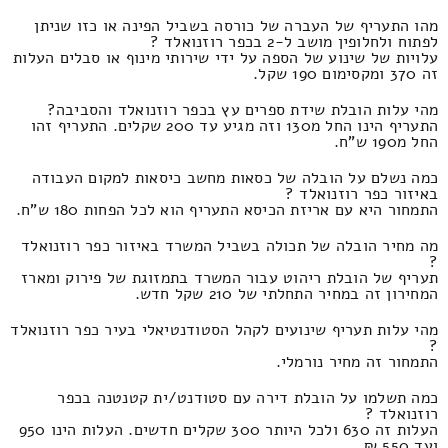
מהו התעריף של העברה של כורסה בשביל הפינה או כזו שניתן
לפתוח ולחלופין מושב ל-2 בכפר רוזנואלד ?
עלויות של שינוע של הספה על ידי שירותי מינוף או סבלים העלות
זה 370 ומקסימום 190 שקל.
מהי עלות הובלת שידת ספרים עץ בכפר רוזנואלד והסביבה?
התעריף הינו החל מ130 וזה מגיע עד 200 שקלים. התעריף זהו
החל מ190 ש"ח.
כמה נשלם על הובלה של כסאות מחשב כיסאות למקום העבודה
באיזור כפר רוזנואלד ?
התמחור היא עם אריזת הכיסא התעריף הוא לכל הפחות 180 ש"ח.
מה מחיר הובלה של תכולה בשביל המשרד באיזור כפר רוזנואלד
?
תעריף של הובלת ריהוט עבור המשרד בתמזוגת של פירוק ומארז
המחירון זה במחיר התחלתי של 210 שקל חדש.
מהי עלות תעריף שינועים לקהל הסטודנטיאלי בעיר כפר רוזנואלד
?
התמחור זה מחיר נורמלי.
כמה תשלמו על הובלת דירה עם סטודנט/ית קטנטנה בכפר
רוזנואלד ?
העלות זה 630 ולכל היותר 300 שקלים חדשים. העלות הינו 950
ועד 550 ₪.