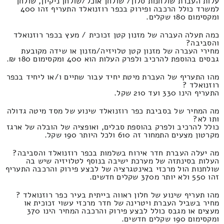
עלות העברת שולחנות סלון/ שולחן אוכל/שולחן ניקיון, שולחן
למשרד כולל הרכבה ופירוק בכפר רוזנואלד התעריף זהו 400
ומקסימום 180 שקלים.
כמה תעלה העברה של מזנון קטן זכוכית / מעץ בכפר רוזנואלד
והסביבה?
מחירי העברה של מזנון קטן טלויזיה/מזנון או שידה מקובעת
גבסים בהוספת להרכיב ולפרק העלות הוא 400 ומקסימום 180 ₪.
מהו התעריף של העברת מיטת יחיד עבור שתיים ו/או ליחיד בכפר
רוזנואלד ?
התעריף הינו 330 ועד 210 שקל.
מה המחיר של בסביבת כפר רוזנואלד שינוע של מסד מיטה גדולה
ותו לא?
כולל להרכיב ולפרק בהוספת סבלים, ואופציה של הובלה של ארגז
מקרטון מצעים התמחור זה 610 ולכל היותר 190 שקל.
מה יעלה העברת חדר אירוח בשלמות בכפר רוזנואלד והסביבה?
העלות בסינתזה של מערכת ישיבה בנוסף לטלויזיה שיש בה
שולחנות הול מרכזי באינטגרציה של לבצע פירוק והרכבה התעריף
זהו 550 ולא יותר מ370 שקלים חדשים.
מהו תעריף שינוע של חלון ראווה בייתית בעיר כפר רוזנואלד ?
מחיר בשביל העברת ויטרינה של חדר מרכזי עשוי זכוכית או
מעצים או מגבס כולל לבצע פירוק והרכבה המחיר הינו 370
ומקסימום 190 שקלים חדשים.