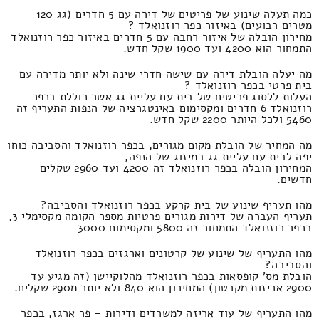
כמה תעלה שינוע של פריטים של דירה עם 5 חדרים (גג 120
מטרים רבועים) באיזור כפר רוזנואלד ?
מחירון הובלה של איזור רחבה עם 5 חדרים באיזור כפר רוזנואלד
התמחור הוא 4200 ועד 1900 שקל חדש.
מה יעלה הובלת דירה עם שישה חדרי שינה ולא יותר מדירה עם
בית פרטי בכפר רוזנואלד ?
העלות ללסוג פריטים של בית עם עליית גג אשר כוללת בכפר
רוזנואלד 6 חדרים ומקסימום באינטגרציה של הנפות התעריף זה
5460 ולכל היותר 2200 שקל חדש.
מה המחיר של הובלת מקום מגורים, בכפר רוזנואלד והסביבה כוחו
יפה לבית עם עליית גג במיזוג של הנפה,
המחירון הובלה בכפר רוזנואלד זה 4200 ועד 2960 שקלים
חדשים.
מהו תעריף שינוע של בית קרקע בכפר רוזנואלד והסביבה?
תעריף העברה של דירות מגורים פרטיות מספר הקומה מקסימלי 3,
בכפר רוזנואלד התמחור זה 5800 ומקסימום 3000
מהו התעריף של שינוע של קרטונים וארגזים בכפר רוזנואלד
והסביבה?
הובלת מס' קופסאות בכפר רוזנואלד מהלוקיישן (זה מגיע עד
2900 אריזות מקרטון) המחירון הוא 840 ולא יותר מ290 שקלים.
מהו התעריף של עוד אריזה למשרדים ודירות – פר ארגז, בכפר