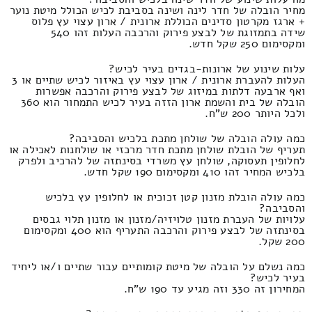
מחיר הובלה של חדר לינה ושינה בסביבת לכיש הכולל מיטת נוער
+ ארגז מקרטון סדינים הכוללת ארונית / ארון עצוי עץ פלוס
שידה בתמזוגת של לבצע פירוק והרכבה העלות זהו 540
ומקסימום 250 שקל חדש.
עלות שינוע של ארונות-בגדים בעיר לכיש?
העלות להעברת ארונית / ארון עצוי עץ באיזור לכיש שתיים או 3
ואף ארבעה דלתות במיזוג של לבצע פירוק והרכבה אפשרות
הובלה של בית והשמת ארון הזזה בעיר לכיש התמחור הוא 360
ולכל היותר 200 ש"ח.
כמה עולה הובלה של שולחן מתכת בלכיש והסביבה?
תעריף של הובלת שולחן מתכת חדר מרכזי או שולחנות לאכילה או
לחלופין תעסוקה, שולחן עץ משרדי בסינתזה של להרכיב ולפרק
בלכיש המחיר זהו 410 ומקסימום 190 שקל חדש.
כמה עולה הובלת מזנון קטן זכוכית או לחלופין עץ בלכיש
והסביבה?
עלויות של העברת מזנון טלויזיה/מזנון או מזנון תלוי גבסים
בסינתזה של לבצע פירוק והרכבה התעריף הוא 400 ומקסימום
200 שקל.
כמה נשלם על הובלה של מיטת קומותיים עבור שתיים ו/או ליחיד
בעיר לכיש?
המחירון זה 330 וזה מגיע עד 190 ש"ח.