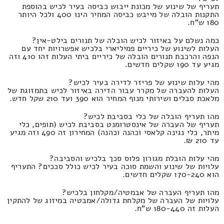
תעריף של שינוע של מכונת ייבוש כביסה בעיר לכיש בהוספת
התקנות הובלה של מייבש כביסה המחיר הינו 400 ולכל היותר
180 ש"ח.
כמה נשלם על באיזור לכיש הובלה של תנורים בילט-אין?
העלות לשינוע של כיריים פמיליארי בלכיש אפשרויות יחד עם
הנפה והרכבת תנורים הובלה של כיריים ביתי העלות זהו 410 וזה
מגיע עד 190 שקלים חדשים.
מהי עלות שינוע של פריזר לדירה בעיר לכיש?
העלות להעברה של מקרר עבור הדירה באיזור לכיש בתמזוגת של
מלאכת סבלים ושירותי מנוף המחיר הוא 390 ועד 210 שקל חדש.
מהו תעריף הובלה של כלי בסביבת לכיש?
תעריף של העברה של אינסטרומנט בסביבת לכיש (תופים, כלי
מיתר, כלי נגינה קלאסי וכהנה וכהנה) המחירון זה 490 וזה מגיע
עד 210 ₪.
מהי עלות הובלת מגורון פלוס סכך בלכיש והסביבה?
עלויות של שינוע והשמת סוכה בעיר לכיש כולל סככים? התעריף
הוא 170-240 שקלים חדשים.
מהו תעריף העברה של אבמטיה/מקלחון בלכיש?
עלויות של העברה של מקלחת גדולה/אמבטיה במיזוג של להתקין
העלות זה 180-440 ש"ח.