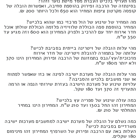
מהו תעריף בלכיש העברת מסד מיטת נוער וזהו?
בסינתזה של הרכבה ופירוק בהוספת סחיבה, ואפשרות הובלה של
קופסה מקרטון ציפות המחיר הוא 650 ולכל היותר 200 ₪.
מה המחיר של שינוע של הול מרכזי כמו שהוא בלכיש?
המחיר בהוספת ספה הכוללת טלוויזיה פלזמה הכוללת שולחן אוכל
חדר אירוח יחד עם להרכיב ולפרק המחירון הוא 600 וזה מגיע עד
350 ש"ח.
מהי עלות הובלה של ויטרינה בייתית בסביבת לכיש?
עלותה של בתמורה להובלת ויטרינה של חדר אירוח
מזכוכית/עץ/גבס בתמזוגת של הרכבה ופירוק המחירון הינו 370
ולא יותר מ180 ש"ח.
מהי עלות הובלה של מערכת ישיבה לפינה או כזו שאפשר לפתוח
או שני מושבים בלכיש והסביבה?
עלויות שינוע של מערכת הישיבה בעזרת שירותי הנפה או הרמה
התעריף זה 370 ועד 180 שקל.
כמה עולה שינוע של ספריה עץ בלכיש?
המחירון זהו החל ב130 ועד 210 ש"ח. המחירון הינו במחיר
התחלתי של 210 ₪.
כמה נשלם על הובלה של מערכת ישיבה למחשבים מערכות ישיבה
משרדיים בסביבת לכיש?
העלות באה עם הרכבה ופירוק של השרפרף המחירון זהו מינימום
180 שקלים.