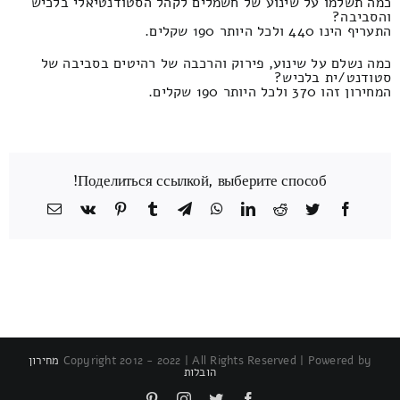
כמה תשלמו על שינוע של חשמלים לקהל הסטודנטיאלי בלכיש
והסביבה?
התעריף הינו 440 ולכל היותר 190 שקלים.
כמה נשלם על שינוע, פירוק והרכבה של רהיטים בסביבה של
סטודנט/ית בלכיש?
המחירון זהו 370 ולכל היותר 190 שקלים.
Поделиться ссылкой, выберите способ!
Facebook
Twitter
Reddit
LinkedIn
WhatsApp
Telegram
Tumblr
Pinterest
Vk
כתובת
דואר
אלקטרוני
Copyright 2012 - 2022 | All Rights Reserved | Powered by
מחירון
הובלות
Pinterest
Instagram
Twitter
Facebook