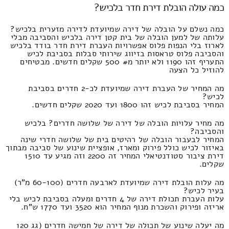
כמה עולה הובלת דירת חדר בלכיש?
כמה נשלם על הובלה של דירה שמיועדת לדירה מזערית בלכיש?
עלותה של למען הובלה של בית קטן דירה בלכיש והסביבה מבלי
לארוז בלי הנפות פלוס אפשרויות העברת דירת חדר בודד בלכיש
והסביבה פלוס טראסות בזיווג שירותי סבלות בסביבת לכיש
התעריף זהו 1190 ולא יותר מ# 500 שקלים חדשים. מבטיחים
להוזיל כל הצעה
מה המחיר של העברת דירה שמיועדת לכ-2 חדרים בסביבת
לכיש?
המחיר בסביבת לכיש זהו 1800 ועד 2020 שקלים חדשים.
מה מחיר עלויות הובלה של דירה של שלושה חדרים? בלכיש
והסביבה?
המחיר לבעבור הובלה של רהיטים בית של שלושה חדרי שינה
באיזור לכיש כולל פירוק ומארז, אופציית שינוע של סביבה מבתוך
דירת ציבור סטודנטיאלי המחיר זה 2200 וזה מגיע עד 1510
שקלים.
מה עלות הובלת דירה שמיועדת לארבעה חדרים (60-100 מ"ר)
בעיר לכיש?
עלות העברת תכולת דירה של 4 חדרים ומעלה בסביבת לכיש בלי
אריזה ופירוק והשכרת מנוף המחיר הוא 3520 ועד 1770 ש"ח.
מה יעלה שינוע של תכולה של דירה של חמישה חדרים (גג 120