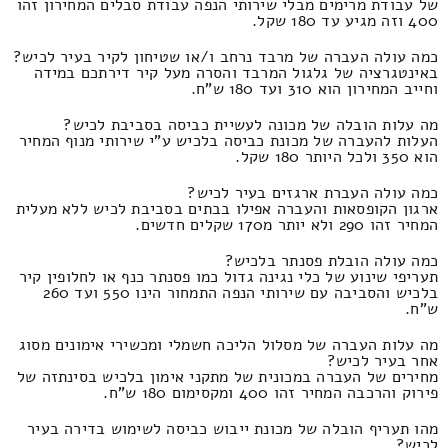
של עבודת מרימים מבלי שירותי הנפה עבודת סבלים המחירון זהו
400 וזה מגיע עד 180 שקל.
כמה עולה העברה של מרבד נרחב ו/או שטיחון לקיר בעיר לכיש?
באינטגרציה של גלגול המרבד והסרה מעל קיר דירתכם במידה
וחייב המחירון הוא 310 ועד 180 ש"ח.
מה עלות הובלה של מכונה לעשיית כביסה בסביבת לכיש?
העלות להעברה של מכונת כביסה בלכיש ע"י שירותי מנוף המחיר
הוא 350 ולכל היותר 180 שקל.
כמה עולה העברת ארגזים בעיר לכיש?
ארגון הקופסאות והעברה אפילו בבתים בסביבת לכיש ללא מעלית
המחיר זהו 290 ולא יותר מ170 שקלים חדשים.
כמה עולה הובלת פסנתר בלכיש?
תעריפי שינוע של כלי נגינה גדול כמו פסנתר כנף או לחלופין קיר
בלכיש והסביבה עם שירותי הנפה התמחור הינו 550 ועד 260
ש"ח.
מה עלות העברה של מסלול הליכה חשמלי ומכשירי אימונים מסוג
אחר בעיר לכיש?
מחירים של העברה במכונית של מתקני אימון בלכיש בסינתזה של
פירוק והרכבה המחיר זהו 400 ומקסימום 180 ש"ח.
מהו תעריף הובלה של מכונת ייבוש כביסה לשימוש בדירה בעיר
לכיש?