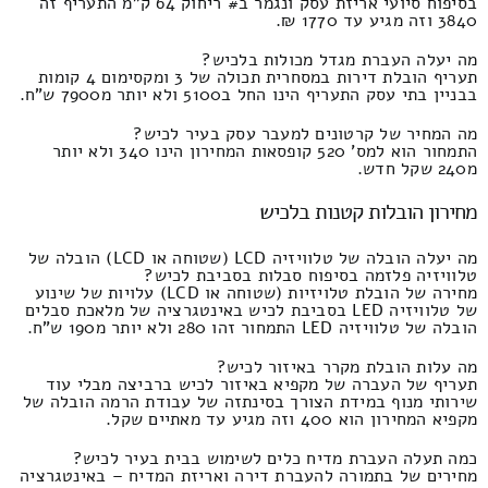
בסיפוח סיועי אריזת עסק ונגמר ב# ריחוק 64 ק"מ התעריף זה
3840 וזה מגיע עד 1770 ₪.
מה יעלה העברת מגדל מכולות בלכיש?
תעריף הובלת דירות במסחרית תכולה של 3 ומקסימום 4 קומות
בבניין בתי עסק התעריף הינו החל ב5100 ולא יותר מ7900 ש"ח.
מה המחיר של קרטונים למעבר עסק בעיר לכיש?
התמחור הוא למס' 520 קופסאות המחירון הינו 340 ולא יותר
מ240 שקל חדש.
מחירון הובלות קטנות בלכיש
מה יעלה הובלה של טלוויזיה LCD (שטוחה או LCD) הובלה של
טלוויזיה פלזמה בסיפוח סבלות בסביבת לכיש?
מחירה של הובלת טלויזיות (שטוחה או LCD) עלויות של שינוע
של טלוויזיה LED בסביבת לכיש באינטגרציה של מלאכת סבלים
הובלה של טלוויזיה LED התמחור זהו 280 ולא יותר מ190 ש"ח.
מה עלות הובלת מקרר באיזור לכיש?
תעריף של העברה של מקפיא באיזור לכיש ברביצה מבלי עוד
שירותי מנוף במידת הצורך בסינתזה של עבודת הרמה הובלה של
מקפיא המחירון הוא 400 וזה מגיע עד מאתיים שקל.
כמה תעלה העברת מדיח כלים לשימוש בבית בעיר לכיש?
מחירים של בתמורה להעברת דירה ואריזת המדיח – באינטגרציה