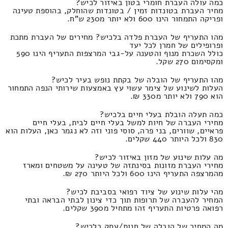
כמה עולה העברת חומרי בטון באיזור לכיש?
מחיר העברת בטונדות זמין / בטונדות שהוחלק, בהוספת טעינה
ופריקה התמחור הינו 600 ולא יותר מ230 ש"ח.
מהו התעריף של העברת פלדה בלכיש? מחירים של העברת מתכת
ופרופילים של חמרן לכל יעד
כולל השכרת מנוף והטענה על-גבי המרצפות התעריף הינו 590
ומקסימום 270 שקל.
מהו התעריף של הובלה של בקתת נופש בעיר לכיש?
העלות לשינוע של צימר עשוי עץ באמצעות שירותי הנפה התמחור
הוא 790 ולא יותר מ330 ₪.
כמה תעלה הובלת בעלי חיים בלכיש?
מחירי העברה של חיות למשל בעלי חיים לבית, בעלי חיים
פראיים, שוורים, בני פרה, סוסי פוני וזה לא נגמר כאן, העלות הוא
830 ולכל היותר 440 שקלים.
מה עלות שינוע של מזון באיזור לכיש?
מחירי העברת מזונות בסינתזה של טעינה על משטחים ומארז
מהמרצפה התעריף הינו 600 ולכל היותר 270 ₪.
מהי עלות שינוע של ציוד רפואי בסביבת לכיש?
המחיר להעברה של תרופות תוך כדי צינון לבתי הבראה ובתי
רפואה פרטיות התעריף זהו מתחיל מ390 שקלים.
מה המחיר של הובלה של חנות/עסק בלכיש?