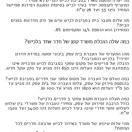
מה יעלה תוספת מארז בסביבת לכיש לפריט לא עמיד?
התעריף לקופסה יחיד בעיר לכיש בסיפוח התקנת רפידות ספיישל
המחיר הינו 55 ועד 26 ש"ח.
מה עלות מעבר בית בסביבת לכיש שיש אך ורק מדרגות בפנים
הבית?
המחירון הוא הוספת 14% ומקסימום 8%.
כמה עולה הובלת משרד קטן של חדר אחד בלכיש?
מהו התעריף של העברת בית עסק בינוני ומטה במידת חדרון
יחידי? בלכיש והסביבה?
הובלה של פריטים של מקום עסקי בסביבת לכיש מרכזית אינו
בתמזוגת של הנפה העלות הינו 650 וזה מגיע עד 270 שקל חדש.
כמה נשלם על העברה של מקום עסקי שני חדרים בסביבת לכיש?
בהוספת פירוק של עסק, עלות העברה של בית עסק זה מגיע עד
50 מ"ר העלות הוא 1820 וזה מגיע עד 100 ₪.
כמה תעלה העברת מקום עסקי 3 חדרים בלכיש?
כולל הרכבה ופירוק של עסק, מחירי העברה של משרדי בין שלוש
לשלוש וחצי חדרי שינה בעיר לכיש העלות זהו 3400 ועד 1320
ש"ח.
מהי עלות שינוע של משרד באיזור לכיש ארבעה חדרים לכל
הפחות?