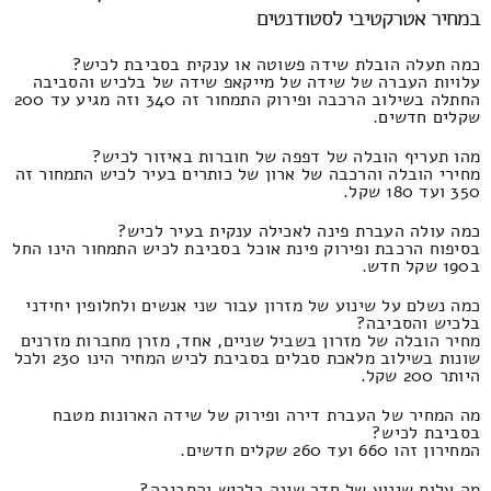
במחיר אטרקטיבי לסטודנטים
כמה תעלה הובלת שידה פשוטה או ענקית בסביבת לכיש?
עלויות העברה של שידה של מייקאפ שידה של בלכיש והסביבה
החתלה בשילוב הרכבה ופירוק התמחור זה 340 וזה מגיע עד 200
שקלים חדשים.
מהו תעריף הובלה של דפפה של חוברות באיזור לכיש?
מחירי הובלה והרכבה של ארון של כותרים בעיר לכיש התמחור זה
350 ועד 180 שקל.
כמה עולה העברת פינה לאכילה ענקית בעיר לכיש?
בסיפוח הרכבת ופירוק פינת אוכל בסביבת לכיש התמחור הינו החל
ב190 שקל חדש.
כמה נשלם על שינוע של מזרון עבור שני אנשים ולחלופין יחידני
בלכיש והסביבה?
מחיר הובלה של מזרון בשביל שניים, אחד, מזרן מחברות מזרנים
שונות בשילוב מלאכת סבלים בסביבת לכיש המחיר הינו 230 ולכל
היותר 200 שקל.
מה המחיר של העברת דירה ופירוק של שידה הארונות מטבח
בסביבת לכיש?
המחירון זהו 660 ועד 260 שקלים חדשים.
מה עלות שינוע של חדר שינה בלכיש והסביבה?