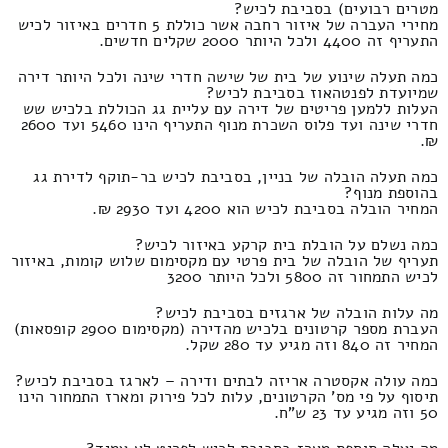
מטרים רבועים) בסביבת לכיש?
מחירי העברה של איזור רחבה אשר כוללת 5 חדרים באיזור לכיש
התעריף זה 4400 ולכל היותר 2000 שקלים חדשים.
כמה תעלה שינוע של בית של שישה חדרי שינה ולכל היותר דירה
שמיועדת לפנטהאוז בסביבת לכיש?
העלות ללמען פריטים של דירה עם עליית גג הכוללת בלכיש שש
חדרי שינה ועד פלוס השכרת מנוף התעריף הינו 5460 ועד 2600
₪.
כמה תעלה הובלה של בניין, בסביבת לכיש בר-תוקף לדירת גג
בהוספת מנוף?
המחיר הובלה בסביבת לכיש הוא 4200 ועד 2930 ₪.
כמה נשלם על הובלת בית קרקע באיזור לכיש?
תעריף של הובלה של בית פרטי עם מקסימום שלוש קומות, באיזור
לכיש התמחור זה 5800 ולכל היותר 3200
מה עלות הובלה של ארגזים בסביבת לכיש?
העברת מספר קרטונים בלכיש מהדירה (מקסימום 2900 קופסאות)
המחיר זה 840 וזה מגיע עד 280 שקל.
כמה עולה אקסטרה אריזה לבתים ודירה – לארגז בסביבת לכיש?
תיסוף על פי מס' הקרטונים, עלות לכל פירוק ומארז התמחור הינו
50 וזה מגיע עד 23 ש"ח.