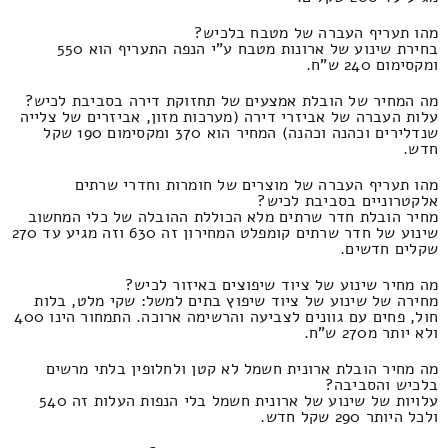
מהו תעריף העברה של מטבח בלכיש?
בחירת שינוע של ארונות מטבח ע"י הנפה התעריף הוא 550
ומקסימום 240 ש"ח.
מה המחיר של הובלת אמצעים של תחזוקת דירה בסביבת לכיש?
עלות העברה של אביזרי דירה (מערכות מזון, אביזרים של צלייה
שנדלירים וכהנה וכהנה) המחיר הוא 370 ומקסימום 190 שקל
חדש.
מהו תעריף העברה של מוצרים של חומרות וחדרי שרתים
אלקטרוניים בסביבת לכיש?
מחיר הובלת חדר שרתים מלא הכוללת ההובלה של כלי המחשוב
שינוע של חדר שרתים קומפלט המחירון זה 630 וזה מגיע עד 270
שקלים חדשים.
מה מחיר שינוע של ציוד שיפוצים באיזור לכיש?
מחירה של שינוע של ציוד שיפוץ בתים למשל: שקי מלט, בלות
חול, פחים עם גוונים לצביעה והרשימה ארוכה. התמחור הינו 400
ולא יותר מ270 ש"ח.
מה מחיר הובלת ארונית חשמל לא קטן ולחלופין בלתי מרשים
בלכיש והסביבה?
עלויות של שינוע של ארונית חשמל בלי הנפות העלות זה 540
ולכל היותר 290 שקל חדש.