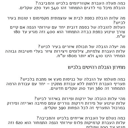
כמה תעלה העברת אקווריומים בלכיש והסביבה?
הובלת מיכל נוי לדגים התמחור זהו 540 ועד 270 שקלים.
מה עלות הובלת כספת לבית או עוצמתית מקסימום 1 טונות בעיר
לכיש?
העלות להובלה של כספת דובית יחד עם שירותי הנפה אם קיים
צורך שינוע כספת כבדה התמחור הוא 400 וזה מגיע עד 180
ש"ח.
מה יעלה הובלה של תכולת איורים בעיר לכיש?
עלות העברת צלמיות, צילומים ויצירות ציור בעלי חשיבות גבוהה
המחיר הינו 410 ולא יותר מ180 ש"ח.
מחירון הובלת רהיטים בלכיש
כמה תשלמו על הובלה של כניסות מעץ או מתכת בלכיש?
תעריף העברת דלתות ללא עבודת מתקין – יחד עם עבודת הרמה
התמחור זה 360 ועד 210 שקלים חדשים.
מהי עלות הובלה של ירקות ופירות באיזור לכיש?
עלות שינוע של פירות וירקות גוררים עמם סחיבה ואריזה ופירוק
במרכול התעריף זה לכל הפחות 390 שקלים.
כמה נשלם על העברת אריחים בלכיש והסביבה?
עלות העברת קרמיקות פלוס שירותי הנפה התמחור הוא 620 וזה
מגיע עד 200 שקלים.