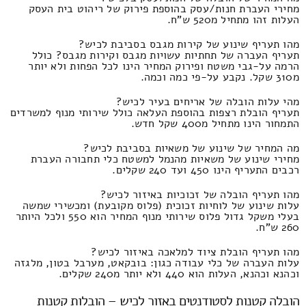
מחירי העברת חנות/עסק בהוספת פירוק של ריהוט בית העסק
העלות זהו מתחיל מ520 ש"ח.
מהו תעריף שינוע של קירות מגבס בסביבת לכיש?
תעריף העברה של תחתיות עשויות מגבס וקירות מגבס? כולל
הרמה על-גבי משטח ופירוק המחיר הינו לכל הפחות ולא יותר
מ310 שקל. נקבע על-פי כמה וכמה.
מהי עלות הובלה של אריחים בעיר לכיש?
תעריף הובלת רצפות בהוספת העלאה כולל שירותי מנוף למשרדים
התמחור הינו מתחיל מ400 שקל חדש.
מה המחיר של שינוע של משאיות בסביבת לכיש?
מחירי שינוע של משאיות מהנמל למשטח כלי תחבורה העברת
רכבים התעריף הינו 450 ועד 240 שקלים.
מהו תעריף הובלה של זכוכיות באיזור לכיש?
עלות שינוע של לוחיות זכוכית (פלוס מקובעת) ומכשירי שמשה
בעלי משקל גדול פלוס שירותי מנוף המחיר הוא 550 ולכל היותר
260 ש"ח.
מהו תעריף הובלת ציוד למלאכה באיזור לכיש?
עלות העברה של כלי עבודה כגון: בובקאט, מערבל בטון, מלגזה
וכהנא וכהנא, העלות הוא 440 ולא יותר מ240 שקלים.
הובלה קטנות לסטודנטים באזור לכיש – הובלות קטנות