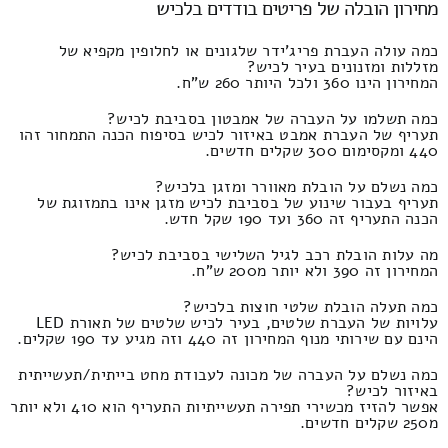
מחירון הובלה של פריטים בודדים בלכיש
כמה עולה העברת פריג'ידר שלגונים או לחלופין מקפיא של
מזללות ומזנונים בעיר לכיש?
המחירון הינו 360 ולכל היותר 260 ש"ח.
כמה תשלמו על העברה של אמבטון בסביבת לכיש?
תעריף של העברת אמבט באיזור לכיש בסיפוח הכנה התמחור זהו
440 ומקסימום 300 שקלים חדשים.
כמה נשלם על הובלת מאוורר ומזגן בלכיש?
תעריף בעבור שינוע של בסביבת לכיש מזגן אינו בתמזוגת של
הכנה התעריף זה 360 ועד 190 שקל חדש.
מה עלות הובלת רכב לגיל השלישי בסביבת לכיש?
המחירון זה 390 ולא יותר מ200 ש"ח.
כמה תעלה הובלת שלטי חוצות בלכיש?
עלויות של העברת שלטים, בעיר לכיש שלטים של תאורת LED
הינם עם שירותי מנוף המחירון זה 440 וזה מגיע עד 190 שקלים.
כמה נשלם על העברה של מכונה לעבודת מחט בייתית/תעשייתית
באיזור לכיש?
אפשר להזיז מכשירי תפירה תעשייתיות התעריף הוא 410 ולא יותר
מ250 שקלים חדשים.