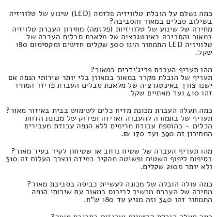
כמה נשלם על הובלת טלוויזיה פלזמה (LED) שינוע של טלוויזיה
בשילוב סבלים במאור והסביבה?
מחירה של שינוע של טלוויזיות (פלזמה) מחירון העברת טלויזיה
במאור והסביבה באינטגרציה של מלאכת סבלים העברה של
טלוויזיה LED התמחור הינו 300 שקלים חדשים ומקסימום 180
שקל.
מהו תעריף העברת פריג'ידרים במאור?
תעריף של הובלת מקרר במאור במאוזן בלי יותר שירותי הנפה אם
ישנו צורך באינטגרציה של מלאכת סבלים העברת פריזר המחיר
זהו 410 ועד מאתיים שקל.
כמה תעלה העברת מכונת מדיח כלים לשימוש בבית באיזור מאור?
תעריף של בתמורה להעברה ואריזה ופירוק של מכונת הדחת
הכלים – בהוספת עבודת מרימים ללא הנפה עבודת מעבירים
המחירון זה 390 ועד 170 ₪.
מהו תעריף העברה של שטיח נרחב או שטיחון לקיר בעיר מאור?
בסיפוח ליפוף השטיח ופשיטה מהקיר במידה ונצרך העלות זה 310
ולא יותר מ210 שקלים.
כמה עולה הובלה של מכונה לעשיית כביסה בסביבת מאור?
מחירה של העברת מכשיר לכיבוס במאור עם שירותי הנפה
התמחור זהו 340 וזה מגיע עד 180 ש"ח.
כמה תעלה הובלת קרטונים וארגזים בסביבת מאור?