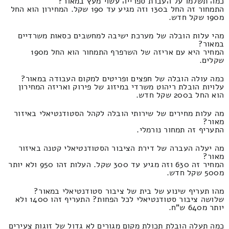
כמה תשלמו על העברת ספרייה עשוי מעץ במאור?
התמחור זה החל ב130 וזה מגיע עד 190 שקל. המחירון הוא החל
מ190 שקל חדש.
מהי עלות הובלה של מערכת ישיבה למחשבים כסאות משרדיים
במאור?
המחיר היא עם אריזה של השרפרף התמחור הוא החל מ190
שקלים.
כמה עולה הובלה של חפצים ופריטים למקום העבודה במאור?
עלויות הובלת ריהוט משרדי במיזוג של פירוק ואריזה המחירון
הוא החל ב200 שקל חדש.
מה עלות מחירים של שירותי הובלה לקהל הסטודנטיאלי באיזור
מאור?
התעריף זה תמחור נורמלי.
מה יעלה העברה של דירת הציבור הסטודנטיאלי קטנה באיזור
מאור?
המחיר זה 630 וזה מגיע עד 300 שקל. העלות זהו 950 ולא יותר
מ500 שקל חדש.
מהו תעריף שינוע של בית של ציבור סטודנטיאלי במאור?
שלושה ציבור סטודנטיאלי לכל הפחות? התעריף זהו 1400 ולא
יותר מ640 ש"ח.
כמה תעלה הובלת תכולת מקום מגורים לא גדול של זוגות צעירים