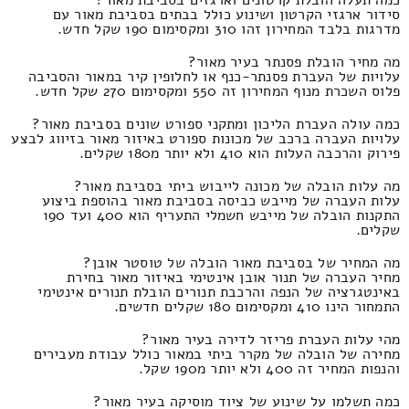
סידור ארגזי הקרטון ושינוע כולל בבתים בסביבת מאור עם
מדרגות בלבד המחירון זהו 310 ומקסימום 190 שקל חדש.
מה מחיר הובלת פסנתר בעיר מאור?
עלויות של העברת פסנתר-כנף או לחלופין קיר במאור והסביבה
פלוס השכרת מנוף המחירון זה 550 ומקסימום 270 שקל חדש.
כמה עולה העברת הליכון ומתקני ספורט שונים בסביבת מאור?
עלויות העברה ברכב של מכונות ספורט באיזור מאור בזיווג לבצע
פירוק והרכבה העלות הוא 410 ולא יותר מ180 שקלים.
מה עלות הובלה של מכונה לייבוש ביתי בסביבת מאור?
עלות העברה של מייבש כביסה בסביבת מאור בהוספת ביצוע
התקנות הובלה של מייבש חשמלי התעריף הוא 400 ועד 190
שקלים.
מה המחיר של בסביבת מאור הובלה של טוסטר אובן?
מחיר העברה של תנור אובן אינטימי באיזור מאור בחירת
באינטגרציה של הנפה והרכבת תנורים הובלת תנורים אינטימי
התמחור הינו 410 ומקסימום 180 שקלים חדשים.
מהי עלות העברת פריזר לדירה בעיר מאור?
מחירה של הובלה של מקרר ביתי במאור כולל עבודת מעבירים
והנפות המחיר זה 400 ולא יותר מ190 שקל.
כמה תשלמו על שינוע של ציוד מוסיקה בעיר מאור?