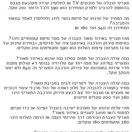
תעריף הובלה של מזנונים TV או לחלופין שידה מקובעת מגבס
בהוספת להרכיב ולפרק המחירון הוא 390 ולכל היותר 210 שקל.
מה המחיר של שינוע של מיטת נוער לזוג ולחלופין לאחד במאור
והסביבה?
המחירון זה 340 ועד 180 ₪.
מהו תעריף באיזור מאור העברה של מסד מיטת קומותיים וזהו?
בסיפוח פירוק והרכבה באינטגרציה של מרימים, ובחירת שינוע של
ארגז מקרטון ציפות העלות הוא 590 ומקסימום 210 שקלים.
כמה עולה העברה של ספות בסלון כמו שהוא באיזור מאור?
התעריף במיזוג של ספה יחד עם טלויזיה בנוסף ל# שולחן מתכת
חדר אירוח בתמזוגת של פירוק והרכבה התעריף זה 640 ולא יותר
מ370 שקל.
כמה עולה העברה של ויטרינה לבית בסביבת מאור?
מחיר בתמורה להובלה של חלון ראווה של הול מרכזי עשוי זכוכית
או מעצים או מגבס יחד עם לבצע פירוק והרכבה התעריף הינו
360 ועד 200 שקלים חדשים.
מהי עלות שינוע של מערכת ישיבה בשביל הפינה או כזו שניתן
לפתוח ו/או מושב לשניים באיזור מאור?
תעריף העברת הכורסה דרך שירותי הנפה או הרמה העלות הינו
360 ומקסימום 180 שקלים.