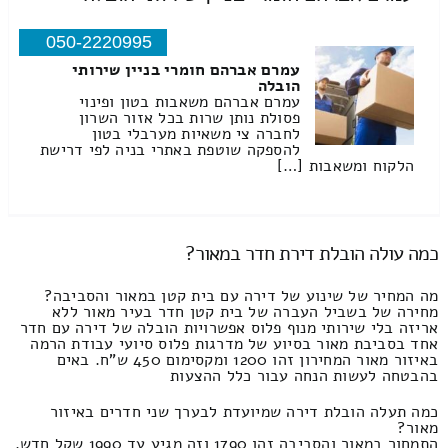
050-2220995
עמרם אברהם חומרי בניין שירותי
הובלה
עמרם אברהם משאבות בטון ופינוי
פסולת נותן שרות בכל אזור השרון
לחברה צי משאיות מערבלי בטון
להספקה שוטפת באתרי בניה לפי דרישת
הלקוח ומשאבות […]
כמה עולה הובלת דירת חדר במאור?
מה המחיר של שינוע של דירה עם בית קטן במאור והסביבה?
מחירה של בשביל העברה של בית קטן חדר בעיר מאור ללא
אריזה בלי שירותי מנוף פלוס אפשרויות הובלה של דירה עם חדר
אחד בסביבת מאור בסיוע של מדרגות פלוס סיועי עבודת הרמה
באיזור מאור המחירון זהו 1200 ומקסימום 450 ש"ח. באים
בהבטחה לעשות הנחה עבור כלל ההצעות
כמה תעלה הובלת דירה שמיועדת לבערך שני חדרים באיזור
מאור?
התמחור במאור והסביבה זהו 1790 וזה מגיע עד 1990 שקל חדש.