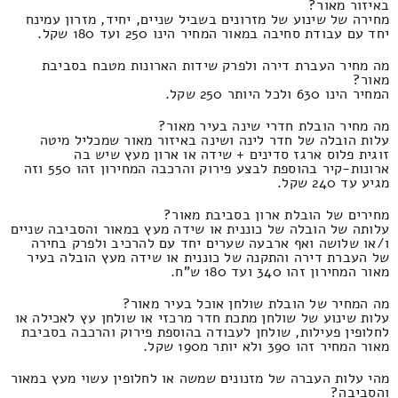
באיזור מאור?
מחירה של שינוע של מזרונים בשביל שניים, יחיד, מזרון עמינח
יחד עם עבודת סחיבה במאור המחיר הינו 250 ועד 180 שקל.
מה מחיר העברת דירה ולפרק שידות הארונות מטבח בסביבת
מאור?
המחיר הינו 630 ולכל היותר 250 שקל.
מה מחיר הובלת חדרי שינה בעיר מאור?
עלות הובלה של חדר לינה ושינה באיזור מאור שמכליל מיטה
זוגית פלוס ארגז סדינים + שידה או ארון מעץ שיש בה
ארונות-קיר בהוספת לבצע פירוק והרכבה המחירון זהו 550 וזה
מגיע עד 240 שקל.
מחירים של הובלת ארון בסביבת מאור?
עלותה של הובלה של כוננית או שידה מעץ במאור והסביבה שניים
ו/או שלושה ואף ארבעה שערים יחד עם להרכיב ולפרק בחירה
של העברת דירה והתקנה של כוננית או שידה מעץ הובלה בעיר
מאור המחירון זהו 340 ועד 180 ש"ח.
מה המחיר של הובלת שולחן אוכל בעיר מאור?
עלות שינוע של שולחן מתכת חדר מרכזי או שולחן עץ לאכילה או
לחלופין פעילות, שולחן לעבודה בהוספת פירוק והרכבה בסביבת
מאור המחיר זהו 390 ולא יותר מ190 שקל.
מהי עלות העברה של מזנונים שמשה או לחלופין עשוי מעץ במאור
והסביבה?