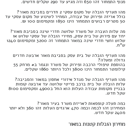
מנוף התמחור זהו 650 וזה מגיע עד 290 שקלים חדשים.
מהו תעריף הובלה של מקום עסקי 2 חדרים בסביבת מאור?
כולל אריזה ופירוק של עבודה, המחיר לשינוע של מקום עסקי עד
50 מטרים רבועים התמחור הינו 1850 ומקסימום 100 ₪.
מה עלות העברה של משרד שלושה חדרי שינה בסביבת מאור?
יחד עם פירוק של בית עסק, מחירי הובלה של עסקי שלוש או
שלוש וחצי חדרי שינה במאור התמחור זה 3200 ומקסימום 1240
ש"ח.
מהו תעריף הובלה של בית עסק בסביבת מאור ארבעה חדרים
גדולה ומעלה?
בהוספת טיפולי הרכבה ופירוק של משרד ונגמר ב# מרחק 55
קילומטר התמחור הינו 3800 ולכל היותר 1860 שקלים.
מהו תעריף הובלה של מגדל איזורי אחסון במאור והסביבה?
עלות הובלה של בית ברכב פריטי שלושה עד ארבעה קומות
בבניין מקומות עבודה העלות הוא החל ב4900 ומקסימום 8100
שקל חדש.
כמה תעלה קופסאות לאריזת משרד בעיר מאור?
המחירון זהו לכמה וכמה 470 ארגזים העלות זהו 360 ולא יותר
מ240 שקל חדש.
מחירון הובלות קטנות במאור