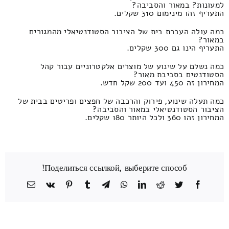
למעונות? במאור והסביבה?
התעריף זהו מינימום 310 שקלים.
כמה עולה העברת בית של הציבור הסטודנטיאלי מהמגורים
במאור?
התעריף הינו גם 300 שקלים.
כמה נשלם על שינוע של מוצרים אלקטרוניים עבור קהל
הסטודנטים בסביבת מאור?
המחירון זה 450 ועד 200 שקל חדש.
כמה תעלה שינוע, פירוק והרכבה של חפצים ופריטים בבית של
הציבור הסטודנטיאלי במאור והסביבה?
המחירון זהו 360 ולכל היותר 180 שקלים.
Поделиться ссылкой, выберите способ!
Facebook
Twitter
Reddit
LinkedIn
WhatsApp
Telegram
Tumblr
Pinterest
Vk
כתובת
דואר
אלקטרוני