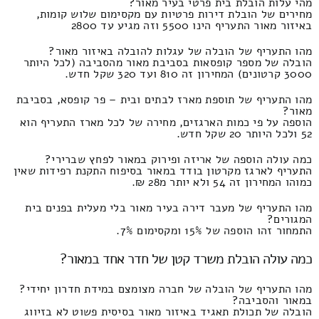
מהי עלות הובלת בית פרטי בעיר מאור?
מחירים של הובלת דירות פרטיות עם מקסימום שלוש קומות,
באיזור מאור התעריף הינו 5500 וזה מגיע עד 2800
מהו התעריף של הובלה של עגלות להובלה באיזור מאור?
הובלה של מספר קופסאות בסביבת מאור מהסביבה (לכל היותר
3000 קרטונים) המחירון זה 810 ועד 320 שקל חדש.
מהו התעריף של תוספת מארז לבתים ובית – פר קופסא, בסביבת
מאור?
הוספה על פי כמות הארגזים, מחירה של לכל מארז התעריף הוא
52 ולכל היותר 20 שקל חדש.
כמה עולה הוספה של אריזה ופירוק במאור לפחץ שברירי?
התעריף לארגז מקרטון בודד במאור בסיפוח התקנת רפידות שאין
כמוהו המחירון זה 54 ולא יותר מ28 ₪.
מהו התעריף של מעבר דירה בעיר מאור בלי מעלית בפנים בית
המגורים?
התמחור זהו הוספה של 15% ומקסימום 7%.
כמה עולה הובלת משרד קטן של חדר אחד במאור?
מהו התעריף של הובלה של חברה מצומצם במידת חדרון יחידי?
במאור והסביבה?
הובלה של תכולת תאגיד באיזור מאור בסיסית פשוט לא בזיווג