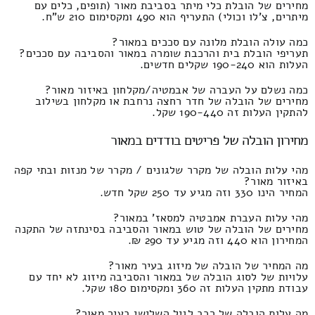
מחירים של הובלת כלי מיתר בסביבת מאור (תופים, כלים עם
מיתרים, צ'לו וכולי) התעריף הוא 490 ומקסימום 210 ש"ח.
כמה עולה הובלת מלונה עם סככים במאור?
תעריפי הובלת בית והרכבת שומרה במאור והסביבה עם סככים?
העלות הוא 190-240 שקלים חדשים.
כמה נשלם על העברה של אבמטיה/מקלחון באיזור מאור?
מחירים של הובלה של חדר רחצה נרחבת או מקלחון בשילוב
להתקין העלות זה 190-440 שקל.
מחירון הובלה של פריטים בודדים במאור
מהי עלות הובלה של מקרר שלגונים / מקרר של מנזות ובתי קפה
באיזור מאור?
המחיר הינו 330 וזה מגיע עד 250 שקל חדש.
מהי עלות העברת אמבטיה למסאז' במאור?
מחירים של הובלה של טוש במאור והסביבה בסינתזה של התקנה
המחירון הוא 440 וזה מגיע עד 290 ₪.
מה המחיר של הובלה של מיזוג בעיר מאור?
עלויות של לסוג הובלה של במאור והסביבה מיזוג לא יחד עם
עבודת מתקין העלות זה 360 ומקסימום 180 שקל.
מה עלות הובלה של רכב לגיל השלישי בעיר מאור?