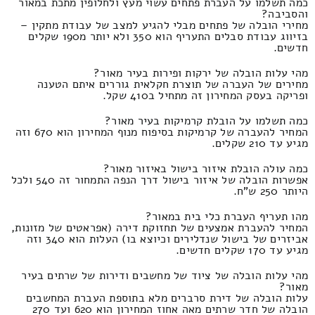
כמה תשלמו על העברת פתחים עשוי מעץ ולחלופין מתכת במאור
והסביבה?
מחירי הובלה של פתחים מבלי להגיע למצב של עבודת מתקין –
בזיווג עבודת סבלים התעריף הוא 350 ולא יותר מ190 שקלים
חדשים.
מהי עלות הובלה של ירקות ופירות בעיר מאור?
מחירים של העברה של תוצרת חקלאית גוררים איתם הטענה
ופריקה בעסק המחירון זה מתחיל ב410 שקל.
כמה תשלמו על הובלת קרמיקות בעיר מאור?
המחיר להעברה של קרמיקות בסיפוח מנוף המחירון הוא 670 וזה
מגיע עד 210 שקלים.
כמה עולה הובלת איזור בישול באיזור מאור?
אפשרות הובלה של איזור בישול דרך הנפה התמחור זה 540 ולכל
היותר 250 ש"ח.
מהו תעריף העברת כלי בית במאור?
המחיר להעברת אמצעים של תחזוקת דירה (אפראטים של מזונות,
אביזרים של בישול שנדלירים וכיוצא בו) העלות הוא 340 וזה
מגיע עד 170 שקלים חדשים.
מהי עלות הובלה של ציוד של מחשבים ודירות של שרתים בעיר
מאור?
עלות הובלה של דירת סרברים מלא בתוספת העברת המחשבים
הובלה של חדר שרתים מאה אחוז המחירון הוא 620 ועד 270