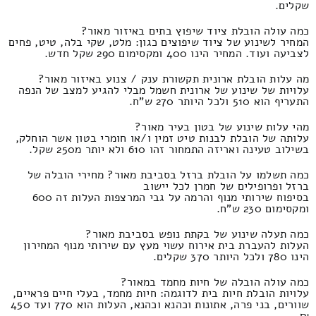
שקלים.
כמה עולה הובלת ציוד שיפוץ בתים באיזור מאור?
המחיר לשינוע של ציוד שיפוצים כגון: מלט, שקי בלה, טיט, פחים
לצביעה ועוד. המחיר הינו 400 ומקסימום 290 שקל חדש.
מה עלות הובלת ארונית תקשורת ענק / צנוע באיזור מאור?
עלויות של שינוע של ארונית חשמל מבלי להגיע למצב של הנפה
התעריף הוא 510 ולכל היותר 270 ש"ח.
מהי עלות שינוע של בטון בעיר מאור?
עלותה של הובלת לבנות טיט זמין ו/או חומרי בטון אשר הוחלק,
בשילוב טעינה ואריזה התמחור זהו 610 ולא יותר מ250 שקל.
כמה תשלמו על הובלת ברזל בסביבת מאור? מחירי הובלה של
ברזל ופרופילים של חמרן לכל יישוב
בסיפוח שירותי מנוף והרמה על גבי המרצפות העלות זה 600
ומקסימום 230 ש"ח.
כמה תעלה שינוע של בקתת נופש בסביבת מאור?
העלות להעברת בית אירוח עשוי מעץ עם שירותי מנוף המחירון
הינו 780 ולכל היותר 370 שקלים.
כמה עולה הובלה של חיות מחמד במאור?
עלויות הובלת חיות בית לדוגמה: חיות מחמד, בעלי חיים פראיים,
שוורים, בני פרה, אתונות וכהנא וכהנא, העלות הוא 770 ועד 450
₪.