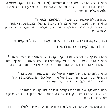
מחירה של הובלה של קירות שמשה (פלוס מוכנה) והתקני שמשה
כבדים וגדולים דרך שירותי הנפה המחיר הינו 540 וזה מגיע עד
260 שקלים חדשים.
כמה תעלה שינוע של איבזור למלאכה במאור?
מחירה של העברה של איבזור מלאכה למשל: בובקאט, מיקסר
לבטונדות, מלגזה וזה לא נגמר כאן, העלות זהו 450 וזה מגיע עד
260 ש"ח.
הובלה קטנות לסטודנטים באזור מאור – הובלות קטנות
במחיר אטרקטיבי לסטודנטים
מהו תעריף שינוע של ארון-קיר קטנה או מאסיבית בעיר מאור?
מחירי הובלת שידה עבור מייקאפ שידת בעיר מאור להחליף חיתול
בהוספת להרכיב ולפרק התמחור הינו 350 ולכל היותר 210 ₪.
מהי עלות שינוע של ספרייה של ספרים במאור והסביבה?
תעריף של הובלה והרכבה של ארון של ספרים בסביבת מאור
התמחור זהו 370 וזה מגיע עד 190 ₪.
מהו התעריף של הובלת נקודת אכילה לא קטנה במאור?
בשילוב הרכבה של נקודת אכילה במאור המחירון זהו החל מ190
שקלים חדשים.
כמה תשלמו על שינוע של מזרנים עבור 2 אנשים ולחלופין בודד