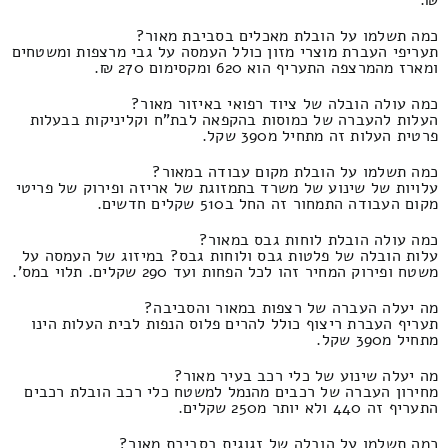
כמה תשלמו על הובלת מאכלים בסביבת מאור?
תעריפי העברת מוצרי מזון כולל העמסה על גבי מרצפות ומשטחים
ומארז מהמרצפה התעריף הוא 620 ומקסימום 270 ₪.
כמה עולה הובלה של ציוד רפואי באיזור מאור?
העלות להעברה של כמוסות בהקפאה לבת"ח וקליניקות בבעלות
פרטית העלות זה מתחיל מ390 שקל.
כמה תשלמו על הובלת מקום עבודה במאור?
עלויות של שינוע של משרד בתמזוגת של אריזה ופירוק של פריטי
מקום העבודה התמחור זה החל ב510 שקלים חדשים.
כמה עולה הובלת לוחות גבס במאור?
עלות הובלה של פלטות גבס ולוחות גבס? במיזוג של העמסה על
משטח ופירוק המחיר זהו לכל הפחות ועד 290 שקלים. תלוי במס'.
מה יעלה העברה של רצפות במאור והסביבה?
תעריף העברת ריצוף כולל להרים פלוס הנפות לבית העלות הינו
מתחיל מ390 שקל.
מה יעלה שינוע של כלי רכב בעיר מאור?
מחירון העברה של רכבים מהנמל למשטח כלי רכב הובלת רכבים
התעריף זה 440 ולא יותר מ250 שקלים.
כמה תשלמו על הובלה של זגוגית בסביבת מאור?