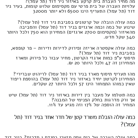
מה מחיר העברת בית קרקע באיזור ניר דוד (תל עמל)?
עלויות העברה של בית פרטי עם מקסימום שלוש קומות, בעיר ניר
דוד (תל עמל) התעריף הינו 6500 ולא יותר מ3200
כמה עולה הובלה של קרטונים בסביבת ניר דוד (תל עמל)?
שינוע של כמה וכמה ארגזים בניר דוד (תל עמל) והסביבה
מהאיזור (מקסימום 2700 ארגזים) המחירון הוא 750 ולכל היותר
340 שקל חדש.
כמה עולה אקסטרה אריזה ופירוק לדירות ודירות – פר קופסא,
בסביבת ניר דוד (תל עמל)?
תיסוף ע"פ כמות ארגזי הקרטון, מחיר עבור כל פירוק ומארז
המחירון זה 47 ולכל היותר 20 ₪.
מהו תעריף תיסוף מארז בניר דוד (תל עמל) לריהוט שברירי?
המחירון לקרטון יחיד באיזור ניר דוד (תל עמל) בהוספת ריפוד
שאין כמוהו התמחור הינו 57 ולכל היותר 27 שקלים.
כמה תשלמו על מעבר בין דירות באיזור ניר דוד (תל עמל) שיש
אך ורק מדרגות בחלק הפנימי של המבנה?
המחיר זה הוספה של 17% וזה מגיע עד 11%.
כמה עולה הובלת משרד קטן של חדר אחד בניר דוד (תל
עמל)?
כמה עולה העברה של בית עסק מזערי במידת 1 חדרים? בניר דוד