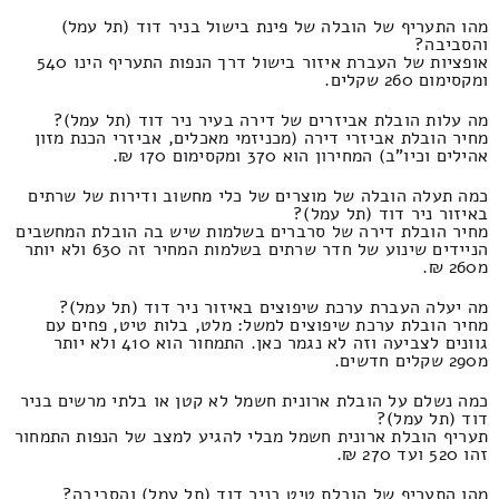
מהו התעריף של הובלה של פינת בישול בניר דוד (תל עמל)
והסביבה?
אופציות של העברת איזור בישול דרך הנפות התעריף הינו 540
ומקסימום 260 שקלים.
מה עלות הובלת אביזרים של דירה בעיר ניר דוד (תל עמל)?
מחיר הובלת אביזרי דירה (מכניזמי מאכלים, אביזרי הכנת מזון
אהילים וכיו"ב) המחירון הוא 370 ומקסימום 170 ₪.
כמה תעלה הובלה של מוצרים של כלי מחשוב ודירות של שרתים
באיזור ניר דוד (תל עמל)?
מחיר הובלת דירה של סרברים בשלמות שיש בה הובלת המחשבים
הניידים שינוע של חדר שרתים בשלמות המחיר זה 630 ולא יותר
מ260 ₪.
מה יעלה העברת ערכת שיפוצים באיזור ניר דוד (תל עמל)?
מחיר הובלת ערכת שיפוצים למשל: מלט, בלות טיט, פחים עם
גוונים לצביעה וזה לא נגמר כאן. התמחור הוא 410 ולא יותר
מ290 שקלים חדשים.
כמה נשלם על הובלת ארונית חשמל לא קטן או בלתי מרשים בניר
דוד (תל עמל)?
תעריף הובלת ארונית חשמל מבלי להגיע למצב של הנפות התמחור
זהו 520 ועד 270 ₪.
מהו התעריף של הובלת טיט בניר דוד (תל עמל) והסביבה?