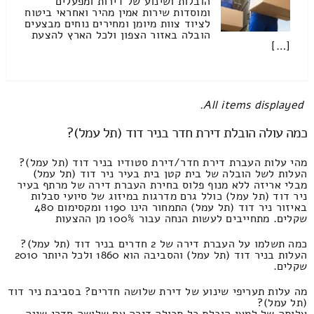
הובלות ושינוע של דירות ומפעלים
ומוסדות שירות אמין מהיר ואחראי ביטוח
לציוד צוות מיומן ומחירים נוחים מבצעים
הובלה באזור הצפון ולכל הארץ להצעת
[…]
All items displayed.
כמה עולה הובלת דירת חדר בניר דוד (תל עמל)?
מהי עלות העברת דירת חדר/דירת סטודיו בניר דוד (תל עמל)?
העלות לשל הובלה של בית קטן בית בעיר ניר דוד (תל עמל)
מבלי אריזה ללא מנוף פלוס בחירת העברת דירה של מרתף בעיר
ניר דוד (תל עמל) כולל גרם מדרגות במיזוג של סיועי סבלות
באיזור ניר דוד (תל עמל) התמחור הינו 1190 ומקסימום 480
שקלים. מתחייבים לעשות הנחה עבור 100% מן ההצעות
כמה תשלמו על העברת דירה של 2 חדרים בניר דוד (תל עמל)?
העלות בניר דוד (תל עמל) והסביבה הוא 1860 ולכל היותר 2010
שקלים.
מה עלות תעריפי שינוע של דירת שלושה חדרים? בסביבת ניר דוד
(תל עמל)?