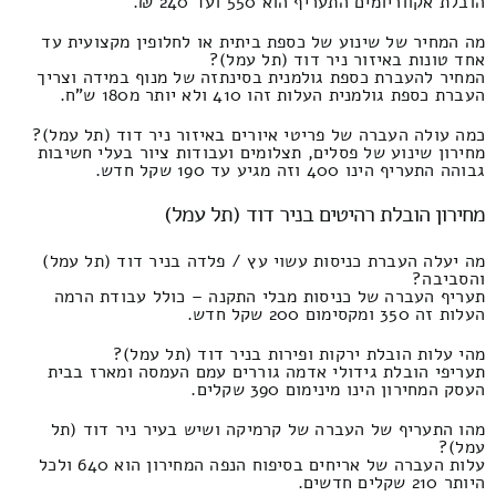
הובלת אקווריומים התעריף הוא 550 ועד 240 ₪.
מה המחיר של שינוע של כספת ביתית או לחלופין מקצועית עד
אחד טונות באיזור ניר דוד (תל עמל)?
המחיר להעברת כספת גולמנית בסינתזה של מנוף במידה וצריך
העברת כספת גולמנית העלות זהו 410 ולא יותר מ180 ש"ח.
כמה עולה העברה של פריטי איורים באיזור ניר דוד (תל עמל)?
מחירון שינוע של פסלים, תצלומים ועבודות ציור בעלי חשיבות
גבוהה התעריף הינו 400 וזה מגיע עד 190 שקל חדש.
מחירון הובלת רהיטים בניר דוד (תל עמל)
מה יעלה העברת כניסות עשוי עץ / פלדה בניר דוד (תל עמל)
והסביבה?
תעריף העברה של כניסות מבלי התקנה – כולל עבודת הרמה
העלות זה 350 ומקסימום 200 שקל חדש.
מהי עלות הובלת ירקות ופירות בניר דוד (תל עמל)?
תעריפי הובלת גידולי אדמה גוררים עמם העמסה ומארז בבית
העסק המחירון הינו מינימום 390 שקלים.
מהו התעריף של העברה של קרמיקה ושיש בעיר ניר דוד (תל
עמל)?
עלות העברה של אריחים בסיפוח הנפה המחירון הוא 640 ולכל
היותר 210 שקלים חדשים.