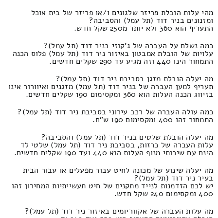
מהי עלות הובלת פריזר שלגונים ו/או פריזר של בית אוכל
ומזנונים בניר דוד (תל עמל) והסביבה?
התעריף הוא 360 ולא יותר מ250 שקל חדש.
כמה נשלם על העברה של ג'קוזי בניר דוד (תל עמל)?
עלויות של הובלת אמבטון באיזור ניר דוד (תל עמל) פלוס הכנה
התמחור הינו 440 וזה מגיע עד 290 שקלים חדשים.
מה יעלה הובלת מזגן בסביבת ניר דוד (תל עמל)?
תעריף למען העברה של בניר דוד (תל עמל) מזגנים ואיוורור אינו
בזיווג הכנה העלות הוא 360 ומקסימום 190 שקלים חדשים.
כמה עולה העברה של רכב עירוני בסביבת ניר דוד (תל עמל)?
התמחור זהו 400 ומקסימום 190 ש"ח.
מה יעלה הובלת שלטים בניר דוד (תל עמל) והסביבה?
עלות העברה של כרזות, בסביבת ניר דוד (תל עמל) שלטי לד
הינם עם שירותי מנוף העלות הוא 440 ועד 190 שקלים חדשים.
מה יעלה שינוע של מכונה לחיט עבור מפעלים או עבור הבית
בעיר ניר דוד (תל עמל)?
יש לכם הזדמנות לנייד מתקנים של חיט תעשייתיות המחירון זהו
400 ומקסימום 240 שקל חדש.
מה עלות העברה של אקווריומים באיזור ניר דוד (תל עמל)?