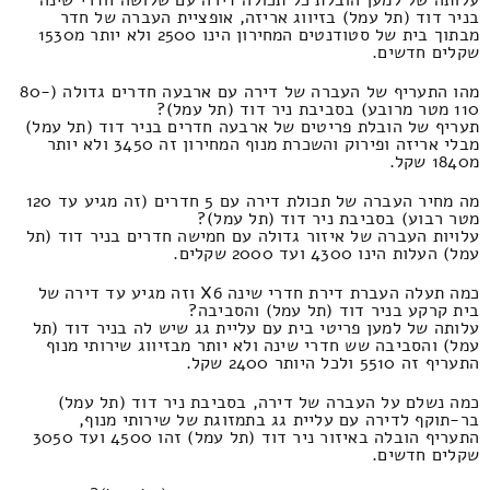
עלותה של למען הובלת כל תכולה דירה עם שלושה חדרי שינה
בניר דוד (תל עמל) בזיווג אריזה, אופציית העברה של חדר
מבתוך בית של סטודנטים המחירון הינו 2500 ולא יותר מ1530
שקלים חדשים.
מהו התעריף של העברה של דירה עם ארבעה חדרים גדולה (80-
110 מטר מרובע) בסביבת ניר דוד (תל עמל)?
תעריף של הובלת פריטים של ארבעה חדרים בניר דוד (תל עמל)
מבלי אריזה ופירוק והשכרת מנוף המחירון זה 3450 ולא יותר
מ1840 שקל.
מה מחיר העברה של תכולת דירה עם 5 חדרים (זה מגיע עד 120
מטר רבוע) בסביבת ניר דוד (תל עמל)?
עלויות העברה של איזור גדולה עם חמישה חדרים בניר דוד (תל
עמל) העלות הינו 4300 ועד 2000 שקלים.
כמה תעלה העברת דירת חדרי שינה X6 וזה מגיע עד דירה של
בית קרקע בניר דוד (תל עמל) והסביבה?
עלותה של למען פריטי בית עם עליית גג שיש לה בניר דוד (תל
עמל) והסביבה שש חדרי שינה ולא יותר מבזיווג שירותי מנוף
התעריף זה 5510 ולכל היותר 2400 שקל.
כמה נשלם על העברה של דירה, בסביבת ניר דוד (תל עמל)
בר-תוקף לדירה עם עליית גג בתמזוגת של שירותי מנוף,
התעריף הובלה באיזור ניר דוד (תל עמל) זהו 4500 ועד 3050
שקלים חדשים.