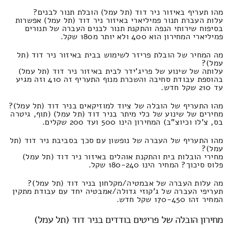
מהו תעריף באיזור ניר דוד (תל עמל) הובלת תנור לבנים?
עלות העברת תנור פמיליארי באיזור ניר דוד (תל עמל) אפשרות
בסיפוח שירותי הנפה והתקנת תנור לבנים העברה של תנורים
פמיליארי המחירון הוא 400 ולא יותר מ180 שקל.
מה המחיר של הובלת פריזר לשימוש בבית באיזור ניר דוד (תל
עמל)?
עלותה של שינוע של פריג'ידר לבית באיזור ניר דוד (תל עמל)
בהוספת עבודת סחיבה והשכרת מנוף התעריף זה 410 וזה מגיע
עד 210 שקל חדש.
מהו התעריף של הובלה של ציוד למוזיקאים בניר דוד (תל עמל)?
מחירים של שינוע של כלי מיתר בניר דוד (תל עמל) (תוף, גיטרה
בס, צ'לו וכיוצ"ב) המחירון הינו 500 ועד 200 שקלים.
מהו התעריף של העברה של נופשון עם סכך בסביבת ניר דוד (תל
עמל)?
מחירי הובלות בית והתקנת אוהלים באיזור ניר דוד (תל עמל)
פלוס סיכוך? המחיר הינו 180-240 שקל.
מה עלות העברה של אבמטיה/מקלחון בניר דוד (תל עמל)?
תעריפי העברה של ג'קוזי גדולה/אמבטיה יחד עם עבודת מתקין
המחיר זהו 170-450 שקל חדש.
מחירון הובלה של פריטים בודדים בניר דוד (תל עמל)