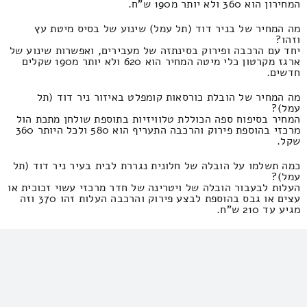
המחירון הוא 360 ולא יותר מ190 ש"ח.
מה המחיר של בניר דוד (תל עמל) שינוע של בסיס מיטת עץ
וזהו?
יחד עם הרכבה ופירוק בסינתזה של מעבירים, ואפשרות שינוע של
ארגז מקרטון כלי מיטה המחיר הוא 620 ולא יותר מ190 שקלים
חדשים.
מה המחיר של הובלת כורסאות קומפלט באיזור ניר דוד (תל
עמל)?
המחיר בסיפוח ספה הכוללת טלוויזיות בתוספת שולחן מתכת הול
מרכזי בהוספת פירוק והרכבה התעריף הוא 580 ולכל היותר 360
שקל.
כמה תשלמו על הובלה של חלונית נגררת לבית בעיר ניר דוד (תל
עמל)?
העלות לבעבור הובלה של ויטרינה של חדר מרכזי עשוי זכוכית או
עצים או גבס בהוספת לבצע פירוק והרכבה העלות זהו 370 וזה
מגיע עד 210 ש"ח.
מהו התעריף של הובלה של כורסה לפינה או כזו שניתן לפתוח
ולחלופין מושב לשניים באיזור ניר דוד (תל עמל)?
עלויות הובלה של הספה בסיוע של שירותי הנפה או סבלים
המחירון זה 370 ומקסימום 190 שקל.
מה המחיר של שינוע של ספריה מעץ באיזור ניר דוד (תל עמל)?
התעריף זה החל מ160 וזה מגיע עד 200 ש"ח. העלות הינו במחיר