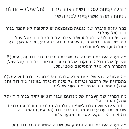
הובלה קטנות לסטודנטים באזור ניר דוד (תל עמל) – הובלות
קטנות במחיר אטרקטיבי לסטודנטים
כמה עולה הובלה של כוננית מצומצמת או לחלופין לא קטנה בניר
דוד (תל עמל)?
תעריף הובלת שידת להתאפר שידה עבור בניר דוד (תל עמל)
החלפת חיתול בסיפוח לבצע פירוק והרכבה העלות זהו 350 ולא
יותר מ190 שקלים חדשים.
מה יעלה העברת ספרייה של ספרים בסביבת ניר דוד (תל עמל)?
תעריף של הובלה והתקנה של כוננית כותרים בניר דוד (תל עמל)
התמחור הוא 330 ומקסימום 200 שקל.
מה עלות שינוע של פינת אוכל גדולה בסביבת ניר דוד (תל עמל)?
בתמזוגת של הרכבה ופירוק של פינה לאכילה באיזור ניר דוד (תל
עמל) התמחור הוא מינימום 190 שקלים.
מה המחיר של העברה של מזרנים עבור זוג או יחיד בניר דוד (תל
עמל) והסביבה?
מחיר שינוע של מזרון לשתיים, גלמוד, מזרונים מחברות מזרנים
שונות יחד עם עבודת סבלים בניר דוד (תל עמל) והסביבה
המחירון הינו 240 ולא יותר מ190 ש"ח.
מה יעלה העברת דירה וניתוק של שידה המטבח בניר דוד (תל