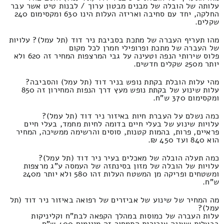
עלותה של הובלה של מבנים מבטון ערוך / לבנות טיט אשר עבר
החלקה, יחד עם סחיבה ואריזה העלות הינו 630 ומקסימום 240
שקלים.
מהו תעריף העברה של מתכת בסביבת ניר דוד (תל עמל)? עלויות
של העברה של מתכת ופרופילי חמרן לכל מקום
פלוס שירותי הנפה וטעינה על גבי המרצפות המחיר זה 620 ולא
יותר מ250 שקלים חדשים.
מהי עלות הובלת בקתת נופש בניר דוד (תל עמל) והסביבה?
עלות שינוע של בקתת נופש מעץ דרך הנפות המחירון זה 850
ומקסימום 370 ש"ח.
כמה נשלם על העברת חיות באיזור ניר דוד (תל עמל)?
עלויות שינוע של בעלי חיים בדומה לחיות מחמד, בעלי חיים
פראיים, פרות, בהמות קטנות, סוסים והרשימה ממשיכה, המחיר
הוא 840 ועד 450 ₪.
כמה תעלה הובלה של מאכלים בעיר ניר דוד (תל עמל)?
עלויות של הובלה של מזון בסינתזה של העמסה ע"ג מרצפות
ומשטחים ופריקה מן המשטח העלות זהו 580 ולא יותר מ240
ש"ח.
מה המחיר של שינוע של אביזרים של רפואה באיזור ניר דוד (תל
עמל)?
עלות העברה של כמוסות במהלך הקפאה לבת"ח וקליניקות