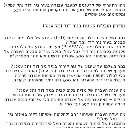
מהו התעריף של קרטונים למעבר עבודה בעיר ניר דוד (תל עמל)?
המחיר זהו לכמות של 510 אריזות מקרטון התמחור הינו 330
ומקסימום 230 שקלים.
מחירון הובלות קטנות בניר דוד (תל עמל)
כמה נשלם על הובלת טלוויזיות (LED) שינוע של טלויזיות בזיווג
סבלים בעיר ניר דוד (תל עמל)?
מחיר הובלת טלויזיות (PLASMA) תעריפי שינוע של טלוויזיה
פלזמה בסביבת ניר דוד (תל עמל) כולל עבודת סבלים העברה של
טלויזיות התמחור זהו 300 שקלים חדשים ולא יותר מ180 ש"ח.
כמה תשלמו על שינוע של גוף קירור בעיר ניר דוד (תל עמל)?
תעריף של הובלת פריג'ידר בניר דוד (תל עמל) והסביבה בשכיבה
בלי לכלול תוספת מנוף אם ישנו צורך בסיפוח עבודת סחיבה
הובלת פריג'ידר התעריף זהו 400 ולא יותר ממאתיים שקלים.
מה עלות העברה של מדיח כלים לבית בניר דוד (תל עמל)?
תעריפי בשביל הובלת דירות והרכבה ופירוק של מכונת הדחת
הכלים – באינטגרציה של עבודת סחיבה בלי שירותי הנפה עבודת
הרמה המחירון זהו 390 ועד 190 ₪.
מה יעלה העברת שטיחון רחב ולחלופין שטיחון לקיר באיזור ניר
דוד (תל עמל)?
בתמזוגת של היפוך השטיח והסרה מעל קיר הדירה במידה ונצרך