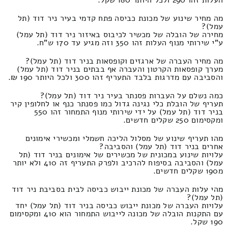
העלות זהו 290 ולכל היותר 180 שקל.
מה מחיר שינוע של מכונת כביסה פתח קדמי בעיר ניר דוד (תל
עמל)?
מחירה של הובלה של מכשיר לכיבוס באיזור ניר דוד (תל עמל)
ע"י שירותי מנוף העלות זהו 350 וזה מגיע עד 170 ש"ח.
מה מחיר העברה של ארגזים וקופסאות בניר דוד (תל עמל)?
מערך קופסאות הקרטון והעברה אף בבתים בניר דוד (תל עמל)
והסביבה עם מדרגות בלבד התעריף זהו 300 ולכל היותר 190 ₪.
כמה נשלם על העברות פסנתר בעיר ניר דוד (תל עמל)?
תעריף של הובלת כלי נגינה גדול כמו פסנתר כנף או לחלופין קיר
בניר דוד (תל עמל) על ידי שירותי מנוף התמחור זהו 550
ומקסימום 250 שקלים חדשים.
מהו תעריף שינוע של מסלול הליכה חשמלי ומכשירי אימונים
אחרים בניר דוד (תל עמל) והסביבה?
עלויות שינוע במכונית של מכשירים של אימונים בניר דוד (תל
עמל) והסביבה בסיפוח להרכיב ולפרק התעריף זה 410 ולא יותר
מ190 שקלים חדשים.
מהי עלות העברה של מכונת ייבוש כביסה לבית בסביבת ניר דוד
(תל עמל)?
עלויות העברה של מכונת ייבוש כביסה בניר דוד (תל עמל) יחד
עם התקנות הובלה של מכונה לייבוש התמחור הוא 410 ומקסימום
190 שקל.