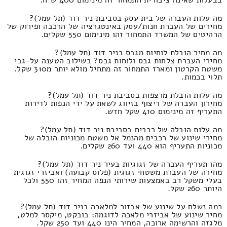
בבעלות שאינה ציבורית התמחור זה מינימום 400 ש"ח.
מה עלות העברה של בית עסק בסביבת ניר דוד (תל עמל)?
מחירים של העברת חנות/עסק באינטגרציה של הרכבה ופירוק של
הרהיטים של המשרד התמחור זהו מינימום 550 שקלים.
מה מחיר הובלת לוחיות מגבס בניר דוד (תל עמל)?
מחירי העברת צלחות גבס ולוחות גבס? בשילוב הטענה על-גבי
משטח הקרטון ומארז התמחור זה מתחיל מולא יותר מ310 שקל.
תלוי בכמות.
מה עלות הובלת מרצפות בסביבת ניר דוד (תל עמל)?
מחירון העברה של ריצוף בזיווג לשאת על ידי הנפות לדירות
התעריף זה מינימום 410 שקל חדש.
מה עלות הובלה של רכבים בסביבת ניר דוד (תל עמל)?
מחירי שינוע של רכבים מהנמל אל משטח מכוניות הובלה של
מכוניות התעריף הוא 440 ועד 260 שקלים.
מהו תעריף העברה של זגוגיות בעיר ניר דוד (תל עמל)?
מחירה של העברת משטחי זגוגית (פלוס קבועה) ואביזרי זגוגית
בעלי משקל רב באמצעות שירותי הנפה המחיר זהו 550 ולכל
היותר 260 שקל.
כמה נשלם על שינוע של אבזור למלאכה בניר דוד (תל עמל)?
מחיר שינוע של אביזרי מלאכה לדוגמה: בובקט, מיקסר למלט,
מלגזה והרשימה ארוכה, המחיר הינו 440 ועד 250 שקל.