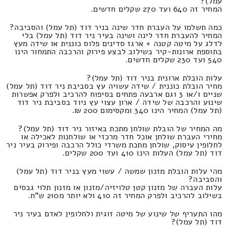
עמל)?
המחיר זה 640 ועד 270 שקלים חדשים.
כמה תשלמו על העברת חדר שינה בניר דוד (תל עמל) והסביבה?
המחיר להעברת חדר לינה ושינה בעיר ניר דוד (תל עמל) בלי
לדלג על מיטה קטנה + ארגז סדינים פלוס כוננית או שידה מעץ
בתוספת ארונות-קיר בשילוב לבצע פירוק והרכבה התמחור הינו
540 ועד 230 שקלים חדשים.
עלות הובלת ארונית בניר דוד (תל עמל)?
מחיר הובלת כוננית / שידה עשויה עץ בסביבת ניר דוד (תל עמל)
שניים ו/או 3 וגם ארבעה פתחים בסיפוח להרכיב ולפרק אפשרות
שינוע והרכבה של שידה / ארון עצוי עץ ניוד בסביבת ניר דוד
(תל עמל) המחיר הינו 340 ומקסימום 200 ₪.
מה המחיר של הובלת שולחן מתכת באיזור ניר דוד (תל עמל)?
מחירי העברת שולחן אוכל חדר מרכזי או שולחנות לאכילה או
לחלופין עיסוק, שולחן מתכת משרדי כולל הרכבה ופירוק בעיר ניר
דוד (תל עמל) העלות הינו 410 ועד 200 שקלים.
מהי עלות הובלת מזנון שמשה / עשוי מעץ בניר דוד (תל עמל)
והסביבה?
עלות העברה של מזנון קטן טלויזיה/מזנון או מזנון תלוי גבסים
בשילוב להרכיב ולפרק המחיר זה 410 ולא יותר מ210 ש"ח.
מהו התעריף של שינוע של מיטה זוגית ולחלופין לאדם בעיר ניר
דוד (תל עמל)?