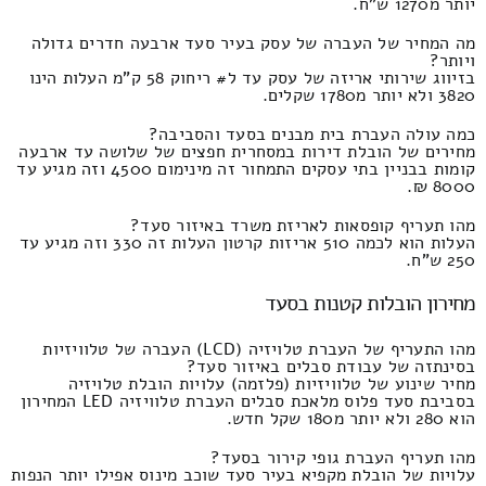
יותר מ1270 ש"ח.
מה המחיר של העברה של עסק בעיר סעד ארבעה חדרים גדולה
ויותר?
בזיווג שירותי אריזה של עסק עד ל# ריחוק 58 ק"מ העלות הינו
3820 ולא יותר מ1780 שקלים.
כמה עולה העברת בית מבנים בסעד והסביבה?
מחירים של הובלת דירות במסחרית חפצים של שלושה עד ארבעה
קומות בבניין בתי עסקים התמחור זה מינימום 4500 וזה מגיע עד
8000 ₪.
מהו תעריף קופסאות לאריזת משרד באיזור סעד?
העלות הוא לכמה 510 אריזות קרטון העלות זה 330 וזה מגיע עד
250 ש"ח.
מחירון הובלות קטנות בסעד
מהו התעריף של העברת טלויזיה (LCD) העברה של טלוויזיות
בסינתזה של עבודת סבלים באיזור סעד?
מחיר שינוע של טלוויזיות (פלזמה) עלויות הובלת טלויזיה
בסביבת סעד פלוס מלאכת סבלים העברת טלוויזיה LED המחירון
הוא 280 ולא יותר מ180 שקל חדש.
מהו תעריף העברת גופי קירור בסעד?
עלויות של הובלת מקפיא בעיר סעד שוכב מינוס אפילו יותר הנפות