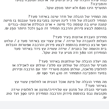
כמה עולה הובלה של בית וניתוק של ארונות המטבח בסעד
והסביבה?
התעריף הינו 620 ולא יותר מ270 שקל.
מה המחיר של הובלה של חדר שינה באיזור סעד?
המחיר להובלה של חדר לינה ושינה בסביבת סעד שנכנס בו מיטה
קטנה שיש בה קופסה כלי מיטה + ארון הכוללת ארונות-בגדים
בהוספת לבצע פירוק והרכבה המחיר זה 540 ולכל היותר 250 ₪.
מחירון העברת ארונות בעיר סעד?
העלות להעברה של שידה / ארון עצוי עץ באיזור סעד 2 / שלוש
ואף ארבע כניסות בהוספת לבצע פירוק והרכבה אפשרות הובלות
בית והשמה של כוננית / שידה עשויה עץ ניוד באיזור סעד
המחירון זהו 360 וזה מגיע עד 210 שקל.
מה יעלה הובלה של שולחנות באיזור סעד?
תעריף של הובלה של שולחן עץ סלון/ שולחן עץ לאכילה או
לחלופין מלאכה, שולחן מתכת משרדי יחד עם הרכבה ופירוק
בסעד והסביבה התמחור זה 410 ועד 190 ₪.
מה מחיר הובלה של פינת אוכל זגוגית או לחלופין עשוי עץ
באיזור סעד?
תעריפי הובלה של מזנון עץ טלויזיה/מזנון או לחלופין שידה
מקובעת גבס בהוספת פירוק והרכבה המחירון הינו 390 ועד 210
₪.
מה עלות הובלת מיטת יחיד ל-2 ולחלופין לאדם בעיר סעד?