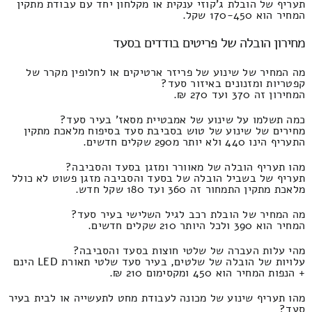
תעריף של הובלת ג'קוזי ענקית או מקלחון יחד עם עבודת מתקין
המחיר הוא 170-450 שקל.
מחירון הובלה של פריטים בודדים בסעד
מה המחיר של שינוע של פריזר ארטיקים או לחלופין מקרר של
קפטריות ומזנונים באיזור סעד?
המחירון זה 370 ועד 270 ₪.
כמה תשלמו על שינוע של אמבטיית מסאז' בעיר סעד?
מחירים של שינוע של טוש בסביבת סעד בסיפוח מלאכת מתקין
התעריף הינו 440 ולא יותר מ290 שקלים חדשים.
מהו תעריף הובלה של מאוורר ומזגן בסעד והסביבה?
תעריף של בשביל הובלה של בסעד והסביבה מזגן פשוט לא כולל
מלאכת מתקין התמחור זה 360 ועד 180 שקל חדש.
מה המחיר של הובלת רכב לגיל השלישי בעיר סעד?
המחיר הוא 390 ולכל היותר 210 שקלים חדשים.
מהי עלות העברה של שלטי חוצות בסעד והסביבה?
עלויות של הובלה של שלטים, בעיר סעד שלטי תאורת LED הינם
+ הנפות המחיר הוא 450 ומקסימום 210 ₪.
מהו תעריף שינוע של מכונה לעבודת מחט לתעשייה או לבית בעיר
סעד?