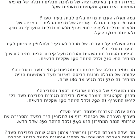
במידת הצורך באינטגרציה של מלאכת סבלים הובלה של מקפיא
התמחור הינו 400 ומקסימום מאתיים שקל.
כמה תעלה העברת מדיח כלים לבית בעיר סעד?
תעריפי בעבור הובלה ואריזה של מדיח הכלים – במיזוג של
מלאכת סבלים ללא שירותי מנוף מלאכת סבלים התעריף זה 410
ולא יותר מ170 שקל.
כמה תשלמו על העברה של מרבד לא זעיר ולחלופין שטיחון לקיר
בסעד והסביבה?
בסיפוח הסתובבות השטיח והורדה מעל קירות הבית במידה ונצרך
המחיר הוא 310 ולכל היותר 190 שקלים חדשים.
מה מחיר הובלה של מכונת כביסה פתח קדמי בסעד והסביבה?
עלותה של הובלת מכונת כביסה באיזור סעד באמצעות הנפה
המחיר זה 370 וזה מגיע עד 180 ש"ח.
מהו התעריף של העברת ארגזים בסעד והסביבה?
תכנון הקרטונים ומעבר אפילו בדירות מגורים בסביבת סעד בלי
ליפט התעריף זה 290 ולכל היותר 190 שקלים חדשים.
כמה עולה העברות פסנתר בעיר סעד?
תעריף העברה של פסנתרי כנף או לחלופין קיר בסעד והסביבה עם
שירותי הנפה המחירון הוא 540 ולכל היותר 230 שקל חדש.
מה יעלה העברת הליכון ומכשירי אימון מסוג שונה בסביבת סעד?
עלויות העברה במשאית של מתקני אימונים בסעד בזיווג הרכבה