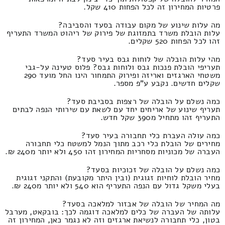
פרטיות המחירון זה לכל הפחות 410 שקל.
מה עלות שינוע של מקום עבודה בסעד והסביבה?
עלות הובלת משרד בתמזוגת של פירוק של ריהוט המשרד התעריף
זהו לכל הפחות 520 שקלים.
מהי עלות הובלה של לוחות גבס בעיר סעד?
תעריפי הובלת פנכות גבס ולוחות גבס? פלוס טעינה על-גבי
משטחי הארגזים ואריזה ופירוק התמחור הינו החל מועד 290
שקלים חדשים. נקבע ע"פ מספר.
כמה נשלם על הובלה של רצפות בסביבת סעד?
תעריף שינוע של אריחים יחד עם לשאת עם שירותי הנפה לבתים
התעריף זהו מתחיל מ390 שקל חדש.
כמה עולה העברת כלי תחבורה בעיר סעד?
מחירים של הובלת כלי רכב מתוך הנמל למשטח כלי תחבורה
העברה של מכוניות מסחריות המחירון זהו 450 ולא יותר מ240 ₪.
כמה נשלם על הובלה של זכוכיות בסעד?
מחיר הובלת לוחיות זגוגית (ובין היתר מקובעת) והתקני זגוגית
בעלי משקל גדול עם הנפה התעריף הוא 540 ולא יותר מ240 ₪.
מה המחיר של הובלה של אבזור למלאכה בסעד?
עלותה של העברה של כלים למלאכה דוגמה לכך: בובקאט, מערבל
בטון, כלי תחבורה לנשיאת ארגזים וזה לא נגמר כאן, המחירון זה