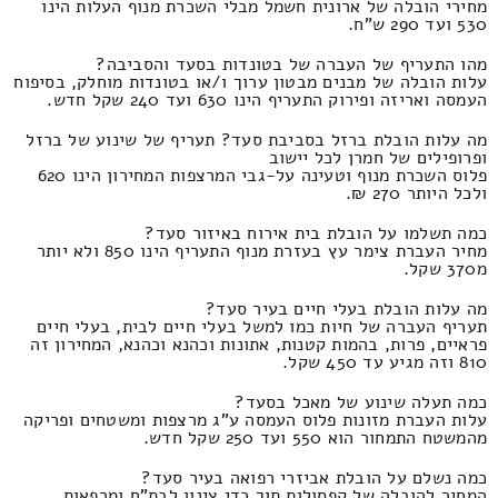
מחירי הובלה של ארונית חשמל מבלי השכרת מנוף העלות הינו
530 ועד 290 ש"ח.
מהו התעריף של העברה של בטונדות בסעד והסביבה?
עלות הובלה של מבנים מבטון ערוך ו/או בטונדות מוחלק, בסיפוח
העמסה ואריזה ופירוק התעריף הינו 630 ועד 240 שקל חדש.
מה עלות הובלת ברזל בסביבת סעד? תעריף של שינוע של ברזל
ופרופילים של חמרן לכל יישוב
פלוס השכרת מנוף וטעינה על-גבי המרצפות המחירון הינו 620
ולכל היותר 270 ₪.
כמה תשלמו על הובלת בית אירוח באיזור סעד?
מחיר העברת צימר עץ בעזרת מנוף התעריף הינו 850 ולא יותר
מ370 שקל.
מה עלות הובלת בעלי חיים בעיר סעד?
תעריף העברה של חיות כמו למשל בעלי חיים לבית, בעלי חיים
פראיים, פרות, בהמות קטנות, אתונות וכהנא וכהנא, המחירון זה
810 וזה מגיע עד 450 שקל.
כמה תעלה שינוע של מאכל בסעד?
עלות העברת מזונות פלוס העמסה ע"ג מרצפות ומשטחים ופריקה
מהמשטח התמחור הוא 550 ועד 250 שקל חדש.
כמה נשלם על הובלת אביזרי רפואה בעיר סעד?
המחיר להובלה של קפסולות תוך כדי צינון לבת"ח ומרפאות