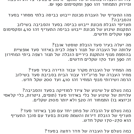
ופירוק התמחור זהו 390 ומקסימום 190 ₪.
מהו התעריף של העברת מכונת ייבוש כביסה בלתי מסחרי בסעד
והסביבה?
תעריפי הובלת מכונת ייבוש כביסה בסעד והסביבה בשילוב
התקנות שינוע של מכונת ייבוש כביסה התעריף זהו 410 ומקסימום
190 שקלים חדשים.
מה יעלה בעיר סעד הובלת טוסטר אובן?
עלותה של העברה של תנור רצפה לבית באיזור סעד אופציית
בהוספת מנוף והתקנת כיריים הובלה של תנור רצפה ביתי המחירון
זה 390 ועד 170 שקלים חדשים.
מה המחיר של העברת מקרר עבור הדירה בעיר סעד?
מחיר העברה של פריג'ידר עבור הבית בסביבת סעד בשילוב
הרמה ושירותי מנוף המחיר זהו 410 ועד 200 שקל חדש.
כמה נשלם על שינוע של ציוד למוזיקה בסעד והסביבה?
עלויות של שינוע של כלי באיזור סעד (תופים, גיטרות, כלי קלאסי
וכיוצא בו) התמחור זה 520 ולא יותר מ210 שקלים.
כמה נשלם על הובלה של פחון יחד עם סכך באיזור סעד?
תעריף של הובלת דירות והשמת סוכות בסעד עם סוכך התעריף
הוא 170-270 שקל חדש.
כמה נשלם על העברה של חדר רחצה בסעד?