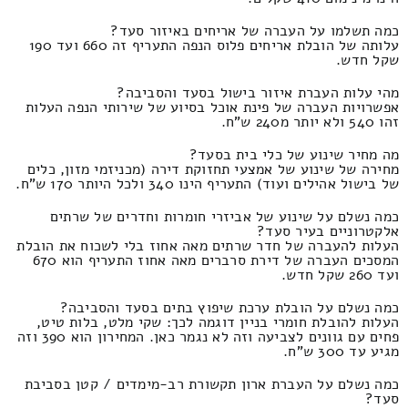
כמה תשלמו על העברה של אריחים באיזור סעד?
עלותה של הובלת אריחים פלוס הנפה התעריף זה 660 ועד 190
שקל חדש.
מהי עלות העברת איזור בישול בסעד והסביבה?
אפשרויות העברה של פינת אוכל בסיוע של שירותי הנפה העלות
זהו 540 ולא יותר מ240 ש"ח.
מה מחיר שינוע של כלי בית בסעד?
מחירה של שינוע של אמצעי תחזוקת דירה (מכניזמי מזון, כלים
של בישול אהילים ועוד) התעריף הינו 340 ולכל היותר 170 ש"ח.
כמה נשלם על שינוע של אביזרי חומרות וחדרים של שרתים
אלקטרוניים בעיר סעד?
העלות להעברה של חדר שרתים מאה אחוז בלי לשכוח את הובלת
המסכים העברה של דירת סרברים מאה אחוז התעריף הוא 670
ועד 260 שקל חדש.
כמה נשלם על הובלת ערכת שיפוץ בתים בסעד והסביבה?
העלות להובלת חומרי בניין דוגמה לכך: שקי מלט, בלות טיט,
פחים עם גוונים לצביעה וזה לא נגמר כאן. המחירון הוא 390 וזה
מגיע עד 300 ש"ח.
כמה נשלם על העברת ארון תקשורת רב-מימדים / קטן בסביבת
סעד?