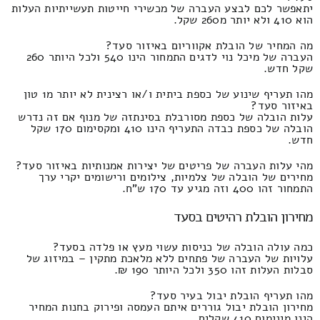
יתאפשר לכם לבצע העברה של מכשירי חייטות תעשייתיות העלות
הוא 410 ולא יותר מ260 שקל.
מה המחיר של הובלת אקווריום באיזור סעד?
העברה של מיכל נוי לדגים התמחור הינו 540 ולכל היותר 260
שקל חדש.
מהו תעריף שינוע של כספת ביתית ו/או רצינית לא יותר מ1 טון
באיזור סעד?
עלות הובלה של כספת מסורבלת בסינתזה של מנוף אם זה נדרש
הובלה של כספת כבדה התעריף הינו 410 ומקסימום 170 שקל
חדש.
מהי עלות העברה של פריטים של יצירות אמנותיות באיזור סעד?
מחירים של הובלה של צלמיות, צילומים ורישומים יקרי ערך
התמחור זהו 400 וזה מגיע עד 170 ש"ח.
מחירון הובלת רהיטים בסעד
כמה עולה הובלה של כניסות עשוי מעץ או פלדה בסעד?
עלויות של העברה של פתחים ללא מלאכת מתקין – במיזוג של
סבלות העלות זהו 350 ולכל היותר 190 ₪.
מהו תעריף הובלת יבול בעיר סעד?
מחירון הובלת יבול גוררים איתם העמסה ופירוק בחנות המחיר
הינו מינימום 410 שקלים.