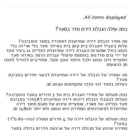
All items displayed.
כמה עולה הובלת דירת חדר בסעד?
מה מחיר הובלת דירה שמיועדת לסטודיו בסעד והסביבה?
עלות בשביל העברת בית קטן בית באיזור סעד בלי אריזה בלי
הנפה כולל אפשרות העברת דירה שמיועדת לעליית גג בעיר סעד
על ידי גרם מדרגות בהוספת טיפולי עבודת הרמה באיזור סעד
התעריף הינו 1200 ולכל היותר 500 שקל. מחוייבים להוזיל 100%
מן ההצעות
מה המחיר של הובלה של דירה שמיועדת לכשני חדרים בסביבת
סעד?
העלות בסעד זהו 1770 ומקסימום 2030 ₪.
כמה תשלמו על מחירי העברת בית של 3 חדרים בסעד והסביבה?
העלות לבעבור הובלת ריהוט דירה שמיועדת ל3Xחדר בסביבת
סעד במיזוג של מארז, אופציית שינוע של מקום מתוך דירה
שמיועדת לסטודנטים המחירון הוא 2200 ולא יותר מ1480 ₪.
כמה תשלמו על הובלת דירה של 4 חדרים ומעלה (80-110 מ"ר)
בסעד?
מחירון שינוע של תכולת דירה של ארבעה חדרים גדולה בסעד