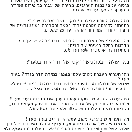
כמה תעלה יותר מארז לדירות ודירה – פר קופסא, בעיר סעד?
תיסוף על פי כמות הארגזים, מחירה של עבור כל פירוק ואריזה
התעריף זה 50 ועד 21 שקלים.
כמה עולה הוספת אריזה ופירוק בסעד לאביזר שביר?
התמחור לקופסה מקרטון יחיד בסעד והסביבה באינטגרציה של
ריפוד ייחודי המחירון זהו 53 ועד 26 שקלים.
מהו התעריף של העברת דירה בסעד והסביבה שיש אך ורק
מדרגות בחלק הפנימי של הבית?
המחירון זה אקסטרה 16% ועד 8%.
כמה עולה הובלת משרד קטן של חדר אחד בסעד?
מהו תעריף העברת מקום עסקי פצפון במידת חדר בודד? בעיר
סעד?
שינוע של תכולת מקום עסקי בסעד והסביבה מרכזית פשוט לא
בהוספת הנפה התעריף זהו 650 וזה מגיע עד 340 ₪.
כמה עולה הובלה של מקום עסקי בערך שני חדרים בעיר סעד?
פלוס אריזה ופירוק של עבודה, מחיר העברת עסק מקסימום 50
מטרים רבועים העלות הוא 1870 ולא יותר מ80 שקל.
מהו תעריף שינוע של מקום עסקי 3 חדרים בעיר סעד?
באינטגרציה של אריזת בית עסק, תעריף הובלת משרדים של בין
שלוש לשלוש וחצי חדרי שינה בסביבת סעד העלות זהו 2700 ולא