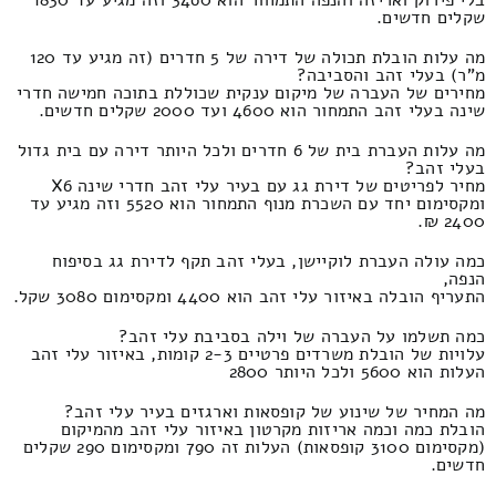
שקלים חדשים.
מה עלות הובלת תכולה של דירה של 5 חדרים (זה מגיע עד 120
מ"ר) בעלי זהב והסביבה?
מחירים של העברה של מיקום ענקית שכוללת בתוכה חמישה חדרי
שינה בעלי זהב התמחור הוא 4600 ועד 2000 שקלים חדשים.
מה עלות העברת בית של 6 חדרים ולכל היותר דירה עם בית גדול
בעלי זהב?
מחיר לפריטים של דירת גג עם בעיר עלי זהב חדרי שינה X6
ומקסימום יחד עם השכרת מנוף התמחור הוא 5520 וזה מגיע עד
2400 ₪.
כמה עולה העברת לוקיישן, בעלי זהב תקף לדירת גג בסיפוח
הנפה,
התעריף הובלה באיזור עלי זהב הוא 4400 ומקסימום 3080 שקל.
כמה תשלמו על העברה של וילה בסביבת עלי זהב?
עלויות של הובלת משרדים פרטיים 2-3 קומות, באיזור עלי זהב
העלות הוא 5600 ולכל היותר 2800
מה המחיר של שינוע של קופסאות וארגזים בעיר עלי זהב?
הובלת כמה וכמה אריזות מקרטון באיזור עלי זהב מהמיקום
(מקסימום 3100 קופסאות) העלות זה 790 ומקסימום 290 שקלים
חדשים.