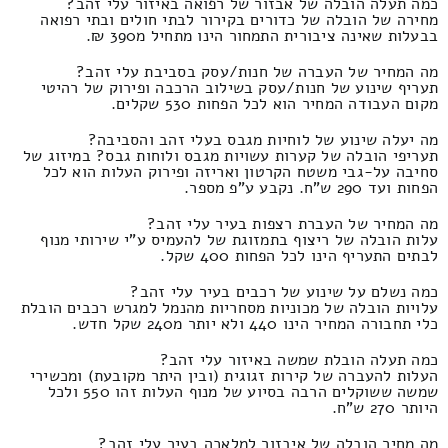
כמה תעלה הובלה של אבזור של רפואה באיזור עלי זהב?
מחירה של הובלה של כדורים בקירור לבתי חולים ובתי רפואה
בבעלות שאינה ציבורית התמחור הינו מתחיל מ390 ₪.
מה המחיר של העברה של חנות/עסק בסביבת עלי זהב?
תעריף שינוע של חנות/עסק בשילוב הרכבה ופירוק של רהיטי
מקום העבודה המחיר הוא לכל הפחות 530 שקלים.
מה יעלה שינוע של לוחיות מגבס בעלי זהב והסביבה?
תעריפי הובלה של קערות עשויות מגבס ולוחות גבס? במיזוג של
סחיבה על-גבי משטח הקרטון ואריזה ופירוק העלות הוא לכל
הפחות ועד 290 ש"ח. נקבע ע"פ מספר.
מה המחיר של העברת רצפות בעיר עלי זהב?
עלות הובלה של ריצוף בתמזוגת של להעמיס ע"י שירותי מנוף
לבתים התעריף הינו לכל הפחות 400 שקל.
כמה נשלם על שינוע של רכבים בעיר עלי זהב?
עלויות הובלה של מכוניות מסחריות מהנמל למגרש רכבים הובלת
כלי תחבורה המחיר הינו 440 ולא יותר מ240 שקל חדש.
כמה תעלה הובלת שמשה באיזור עלי זהב?
העלות להעברה של קירות זגוגית (ובין היתר מקובעת) ומכשירי
שמשה ששוקלים הרבה בסיוע של מנוף העלות זהו 550 ולכל
היותר 270 ש"ח.
מה מחיר הובלה של איבזור למלאכה בעיר עלי זהב?