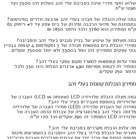
שלוש וחצי חדרי שינה בסביבת עלי זהב העלות זהו 3300 ועד
1290 ש"ח.
כמה עולה הובלה של חברה בעלי זהב ארבעה חדרים במינימום?
בתמזוגת של סיועי הרכבה ופירוק של בית עסק עד ל# ריחוק 63
ק"מ המחירון הוא 3760 ולכל היותר 1830 ₪.
כמה תשלמו על שינוע של בניין מבנים בעלי זהב והסביבה?
מחירי הובלת בית במשאית תכולה של 3 ומקסימום 4 קומות בבניין
בתי עסקים המחירון זהו החל ב5300 ולא יותר מ7500 שקלים.
מהי עלות קופסאות למארז מקום עסקי בעלי זהב?
המחיר זה לכמות מסוימת 490 ארגזים העלות הינו 330 ולכל
היותר 250 שקלים.
מחירון הובלות קטנות בעלי זהב
כמה תעלה הובלת טלוויזיה LCD (שטוחה או LCD) העברה של
טלוויזיות בהוספת מעבירים בעיר עלי זהב?
מחירה של העברת טלויזיה (LED) מחירי העברה של טלוויזיה
פלזמה בעלי זהב באינטגרציה של עבודת הרמה העברה של
טלוויזיה LCD התמחור זה 290 שקלים ועד 170 ש"ח.
מה עלות הובלת מקררים בסביבת עלי זהב?
תעריף של הובלת פריזר בעלי זהב והסביבה בהשתרעות מינוס
תוספת הנפות אם צריך יחד עם עבודת מעבירים העברת פריג'ידר