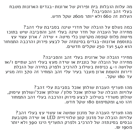
מה עלות הובלות בית ופירוק של ארונות-בגדים הארונות מטבח
בעלי זהב והסביבה?
העלות זה 660 ולא יותר מ260 שקל חדש.
כמה נשלם על הובלה של חדרי שינה בסביבת עלי זהב?
מחירה של העברה של חדר שינה בעלי זהב והסביבה שיש בתוכו
מיטות פלוס קופסה מקרטון כלי מיטה + שידה / ארון עצוי עץ
בתוספת ארונות-בגדים בסינתזה של לבצע פירוק והרכבה התמחור
הוא 540 ועד 250 שקלים חדשים.
מחירי הובלה של ארונית בעלי זהב והסביבה?
מחירה של הובלה של כוננית או שידה מעץ בעלי זהב שתיים ו/או
שלושה ו-4 כניסות בשילוב להרכיב ולפרק בחירה של הובלת
דירות והשמת ארון מעבר בעיר עלי זהב המחיר זה 370 וזה מגיע
עד 180 שקל.
מהו תעריף העברת שולחן אוכל בסביבת עלי זהב?
עלויות הובלה של שולחן אוכל סלון/ שולחן אוכל/שולחן עיסוק,
שולחן משרדי בשילוב לבצע פירוק והרכבה בעלי זהב התמחור
זהו 410 ומקסימום 180 שקל חדש.
מהו תעריף העברה של מזנון שמשה או עשוי עץ בעלי זהב?
עלויות הובלה של מזנון קטן טלוויזיית LED או שידה מקובעת
גבסים בסינתזה של להרכיב ולפרק התעריף הינו 390 ולא יותר
מ190 ₪.