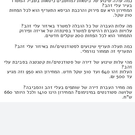
כמה עולה שינוע של כיסאות למחשבים כיסאות בשביל המשרד
בעיר עלי זהב?
המחירון היא עם פירוק והרכבת הכיסא התעריף הוא לכל הפחות
210 שקל.
מה עלות העברה של כל הובלה למשרד באיזור עלי זהב?
עלויות העברת רהיטים למשרד בסינתזה של אריזה ופירוק
התמחור הוא לכל הפחות 200 שקלים חדשים.
כמה תעלה תעריף שינועים לסטודנטים/ות באיזור עלי זהב?
התעריף זה תמחור נורמלי.
מהי עלות שינוע של דירה של סטודנטים/ות קטנטנה בסביבת עלי
זהב?
העלות זהו 640 ועד 310 שקל חדש. המחירון הוא 950 וזה מגיע
עד 500 ₪.
מה מחיר העברת דירה של שותפים בעלי זהב והסביבה?
שלושה סטודנטים במינימום? המחירון הינו 1410 ולכל היותר 660
ש"ח.
כמה תעלה הובלת פריטי דירה קטנה של שותפים אל עבר
המגורים? באיזור עלי זהב?
המחיר הוא החל מ290 שקלים חדשים.
מה יעלה העברה של בית של סטודנט מהמגורים באיזור עלי זהב?
התמחור זה גם 300 שקל.