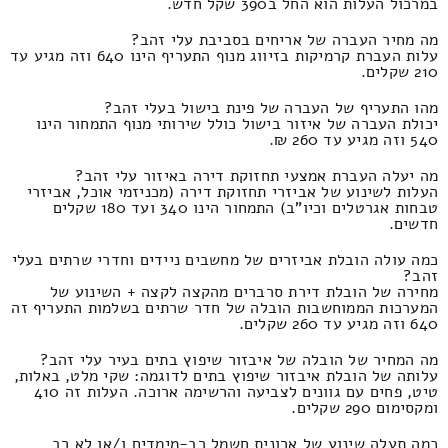
במרכול העלות הוא החל ב390 שקל חדש.
מה מחיר העברה של אריחים בסביבת עלי זהב?
עלות העברת קרמיקות בזיווג מנוף התעריף הינו 640 וזה מגיע עד
210 שקלים.
מהו התעריף של העברה של פינת בישול בעלי זהב?
יכולת העברה של איזור בישול כולל שירותי מנוף התמחור הינו
540 וזה מגיע עד 260 ₪.
מה יעלה העברת אמצעי תחזוקת דירה באיזור עלי זהב?
העלות לשינוע של אביזרי תחזוקת דירה (מכניזמי אוכל, אביזרי
טבחות אגרטלים וכיו"ב) התמחור הינו 340 ועד 180 שקלים
חדשים.
כמה עולה הובלת אביזרים של מחשבים ניידים וחדרי שרתים בעלי
זהב?
מחירה של הובלת דירת סרברים מהקצה לקצה + השינוע של
המערכות הממוחשבות הובלה של חדר שרתים בשלמות התעריף זה
640 וזה מגיע עד 260 שקלים.
מה המחיר של הובלה של איבזור שיפוץ בתים בעיר עלי זהב?
עלותה של הובלת איבזור שיפוץ בתים לדוגמה: שקי מלט, באלות,
טיט, פחים עם גוונים לצביעה והרשימה ארוכה. העלות זה 410
ומקסימום 290 שקלים.
כמה תעלה שינוע של ארונית חשמל רב-מימדים ו/או לא רב