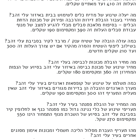
העלות זה 410 ועד מאתיים שקלים.
מה יעלה שינוע של מדיח כלים לשימוש בבית באיזור עלי זהב?
מחירי בעבור הובלת דירות והרכבה ופירוק של מכונת הדחת
הכלים – בסיפוח מלאכת סבלים מבלי להגיע למצב של מנוף
עבודת סבלים העלות זה 390 ומקסימום 190 שקלים.
כמה עולה הובלה של שטיח ענק / מרבד לקיר בסביבת עלי זהב?
בשילוב ליפוף השטיח והסרה מהקיר אם יש צורך העלות זה 300
ועד 210 שקלים חדשים.
מה מחיר הובלת מכונות לכביסה בעלי זהב?
מחיר שינוע של מכונת כביסה באיזור עלי זהב בסיוע של הנפות
המחירון זה 360 ומקסימום 180 שקלים.
כמה תשלמו על שינוע של קופסאות וארגזים בעיר עלי זהב?
מערך הארגזים והובלה הן בדירות מגורים באיזור עלי זהב שאין
מעלית התעריף זהו 300 ומקסימום 190 שקלים.
מה המחיר של הובלת פסנתר בעיר עלי זהב?
תעריפי שינוע של כלי נגינה גדול כמו פסנתר כנף או לחלופין קיר
בסביבת עלי זהב בסיוע של השכרת מנוף התמחור הינו 550
ומקסימום 270 שקל.
מהו תעריף העברת מסלול הליכה חשמלי ומכונות אימון מסוגים
אחרים בעיר עלי זהב?