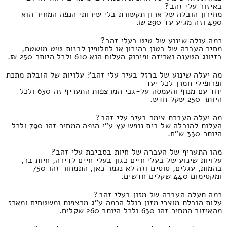
באיזור עלי זהב?
מחירון הובלה של ארון תקשורת בלי שירותי הנפה המחיר הוא
490 וזה מגיע עד 290 ₪.
כמה עולה שינוע של טיט בעלי זהב?
מחיר העברה של בטון בהיכון או לחלופין לבנות טיט מושטח,
בזיווג הטענה ואריזה ופירוק העלות הוא 610 ולכל היותר 250 ₪.
מה יעלה שינוע של ברזל בעיר עלי זהב? עלויות של הובלת מתכת
ופרופילי חמרן לכל יעד
יחד עם מנוף והעמסה על-גבי המרצפות התעריף זה 630 ולכל
היותר 250 שקל חדש.
מה יעלה העברת צימר בעיר עלי זהב?
העלות להובלה של בית נופש עץ ע"י הנפה המחיר זהו 790 ולכל
היותר 330 ש"ח.
מהו התעריף של העברה של חיות בסביבת עלי זהב?
עלויות שינוע של בעלי חיים כגון בעלי חיים לדירה, חיות בר,
בהמות, עגלים, סוסים וזה לא נגמר כאן, התמחור זהו 750
ומקסימום 440 שקלים חדשים.
כמה תעלה העברה של מזון בעלי זהב?
עלות הובלת מוצרי מזון כולל הרמה ע"ג מרצפות ומשטחים ומארז
מהאיזור המחיר זהו 630 ולכל היותר 260 שקלים.