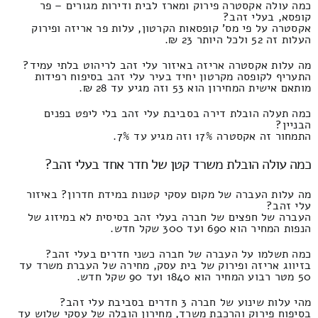
כמה עולה אקסטרה פירוק ומארז לבית ודירות מגורים – פר
קופסא, בעלי זהב?
אקסטרה על פי מס' קופסאות הקרטון, עלות פר אריזה ופירוק
העלות זה 52 ולכל היותר 23 ₪.
מה עלות אקסטרה אריזה באיזור עלי זהב לריהוט בלתי עמיד?
התעריף לקופסה מקרטון יחיד בעיר עלי זהב בסיפוח רפידות
מותאם אישית המחירון הוא 53 וזה מגיע עד 28 ₪.
כמה תעלה הובלת דירה בסביבת עלי זהב בלי ליפט בפנים
הבניין?
התמחור זה אקסטרה 17% וזה מגיע עד 7%.
כמה עולה הובלת משרד קטן של חדר אחד בעלי זהב?
מה עלות העברה של מקום עסקי קטנות במידת חדרון? באיזור
עלי זהב?
העברה של חפצים של חברה בעלי זהב בסיסית לא במיזוג של
הנפות המחיר הוא 690 ועד 300 שקל חדש.
כמה תשלמו על העברה של חברה כשני חדרים בעלי זהב?
בזיווג אריזה ופירוק של בית עסק, מחירה של העברת משרד עד
50 מטר רבוע המחיר הוא 1840 ועד 90 שקל חדש.
מהי עלות שינוע של חברה 3 חדרים בסביבת עלי זהב?
בסיפוח פירוק והרכבת משרד, מחירון הובלה של עסקי שלוש עד