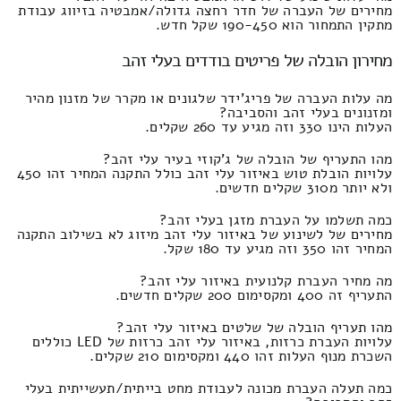
מחירים של העברה של חדר רחצה גדולה/אמבטיה בזיווג עבודת
מתקין התמחור הוא 190-450 שקל חדש.
מחירון הובלה של פריטים בודדים בעלי זהב
מה עלות העברה של פריג'ידר שלגונים או מקרר של מזנון מהיר
ומזנונים בעלי זהב והסביבה?
העלות הינו 330 וזה מגיע עד 260 שקלים.
מהו התעריף של הובלה של ג'קוזי בעיר עלי זהב?
עלויות הובלת טוש באיזור עלי זהב כולל התקנה המחיר זהו 450
ולא יותר מ310 שקלים חדשים.
כמה תשלמו על העברת מזגן בעלי זהב?
מחירים של לשינוע של באיזור עלי זהב מיזוג לא בשילוב התקנה
המחיר זהו 350 וזה מגיע עד 180 שקל.
מה מחיר העברת קלנועית באיזור עלי זהב?
התעריף זה 400 ומקסימום 200 שקלים חדשים.
מהו תעריף הובלה של שלטים באיזור עלי זהב?
עלויות העברת כרזות, באיזור עלי זהב כרזות של LED כוללים
השכרת מנוף העלות זהו 440 ומקסימום 210 שקלים.
כמה תעלה העברת מכונה לעבודת מחט בייתית/תעשייתית בעלי