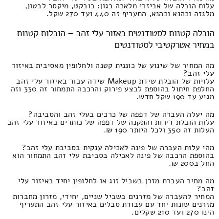
עלות הובלה של אביזרי מלאכה כגון: בובקט, מיקסר לבטון,
מלגזה וכהנא וכהנא, התעריף זה 440 ועד 270 שקל.
הובלה קטנות לסטודנטים באזור עלי זהב – הובלות קטנות
במחיר אטרקטיבי לסטודנטים
מה המחיר של שינוע של כוננית קטנה ולחלופין מאסיבית באיזור
עלי זהב?
עלויות של הובלת שידת Makeup שידה עבור באיזור עלי זהב
החלפת חיתול בהוספת לבצע פירוק והרכבה התמחור זה 330 וזה
מגיע עד 190 שקל חדש.
מה יעלה העברה של דפפה של כרכים בעלי זהב והסביבה?
עלות הובלת דירות והתקנה של דפפה של כותרים באיזור עלי זהב
העלות זה 350 ולכל היותר 190 ₪.
מהי עלות העברה של פינה לאכילה ענקית בסביבת עלי זהב?
בהוספת הרכבה של פינה לאכילה בסביבת עלי זהב התמחור הוא
החל ב200 ₪.
מה מחיר העברת מזרן בשביל זוג או לחלופין יחיד באיזור עלי
זהב?
המחיר להעברה של מזרנים בשביל שניים, יחידי, מזרון מחברות
מזרנים שונות יחד עם עבודת סבלים באיזור עלי זהב התעריף
הינו 270 ועד 210 שקלים.