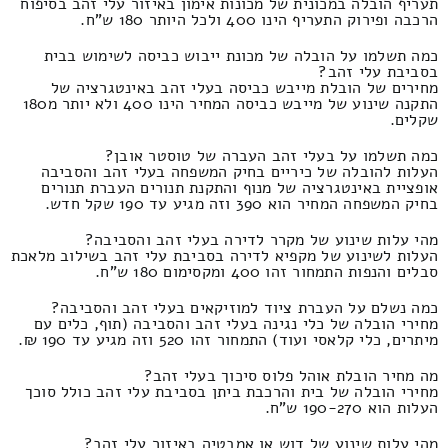
תעריף הובלה במכונית של מכונות אימון באיזור עלי זהב בסיפוח
הרכבה ופירוק התעריף הינו 400 ולכל היותר 180 ש"ח.
כמה תשלמו על הובלה של מכונת ייבוש כביסה לשימוש בבית
בסביבת עלי זהב?
מחירים של הובלת מייבש כביסה בעלי זהב באינטגרציה של
התקנה שינוע של מייבש כביסה המחיר הינו 400 ולא יותר מ180
שקלים.
כמה תשלמו על בעלי זהב העברה של טוסטר אובן?
העלות להובלה של כיריים בחיק המשפחה בעלי זהב והסביבה
אופציית באינטגרציה של מנוף והתקנת תנורים העברת תנורים
בחיק המשפחה המחיר הוא 390 וזה מגיע עד 190 שקל חדש.
מהי עלות שינוע של מקרר לדירה בעלי זהב והסביבה?
העלות לשינוע של מקפיא לדירה בסביבת עלי זהב בשילוב מלאכת
סבלים והנפות התמחור זהו 400 ומקסימום 180 ש"ח.
כמה נשלם על העברת ציוד למוזיקאים בעלי זהב והסביבה?
מחירי הובלה של כלי נגינה בעלי זהב והסביבה (תוף, כלים עם
מיתרים, כלי קלאסי ועוד) התמחור זהו 520 וזה מגיע עד 190 ₪.
מה מחיר הובלת אוהל פלוס סיכוך בעלי זהב?
מחירי הובלה של בית והרכבת ביתן בסביבת עלי זהב כולל סוכך
העלות הוא 190-270 ש"ח.
מהי עלות שינוע של דוש או אמבטיה באיזור עלי זהב?