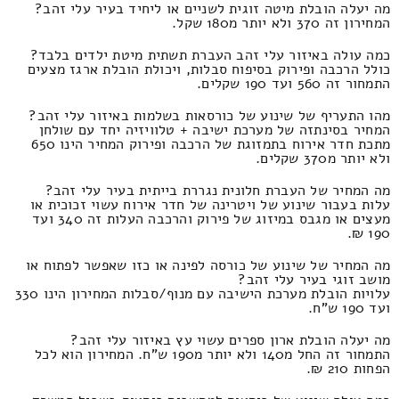
מה יעלה הובלת מיטה זוגית לשניים או ליחיד בעיר עלי זהב?
המחירון זה 370 ולא יותר מ180 שקל.
כמה עולה באיזור עלי זהב העברת תשתית מיטת ילדים בלבד?
כולל הרכבה ופירוק בסיפוח סבלות, ויכולת הובלת ארגז מצעים
התמחור זה 560 ועד 190 שקלים.
מהו התעריף של שינוע של כורסאות בשלמות באיזור עלי זהב?
המחיר בסינתזה של מערכת ישיבה + טלוויזיה יחד עם שולחן
מתכת חדר אירוח בתמזוגת של הרכבה ופירוק המחיר הינו 650
ולא יותר מ370 שקלים.
מה המחיר של העברת חלונית נגררת בייתית בעיר עלי זהב?
עלות בעבור שינוע של ויטרינה של חדר אירוח עשוי זכוכית או
מעצים או מגבס במיזוג של פירוק והרכבה העלות זה 340 ועד
190 ₪.
מה המחיר של שינוע של כורסה לפינה או כזו שאפשר לפתוח או
מושב זוגי בעיר עלי זהב?
עלויות הובלת מערכת הישיבה עם מנוף/סבלות המחירון הינו 330
ועד 190 ש"ח.
מה יעלה הובלת ארון ספרים עשוי עץ באיזור עלי זהב?
התמחור זה החל מ140 ולא יותר מ190 ש"ח. המחירון הוא לכל
הפחות 210 ₪.