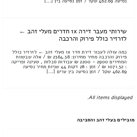
נסיעה 462.69 שקל / זמן נסיעה בין [...]
שירותי מעבר דירה 1x חדרים מעלי זהב ←
לזרזיר כולל פירוק והרכבה
כמה עולה לעבור דירת חדר 1x מעלי זהב ← לזרזיר כולל
פירוק והרכבה מחיר מחירון: 2364.38 ₪ / אלה שבטווח
המחירים 2900 – 2200 ₪ עבודות סבלות , טעינה ופריקה
: 1071.32 ₪ / זמן : 28 דקות 44 שניות מחיר נסיעה
462.69 שקל / זמן נסיעה בין ערים [...]
All items displayed.
מובילים בעלי זהב והסביבה