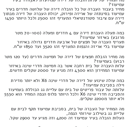
מה המחיר של עלות הובלה של דירה שמיועדת ל3Xחדר בעיר
עמיעוז?
מחיר בעבור העברה של כל הובלה דירה של שלושה חדרים בעיר
עמיעוז בסינתזה של אריזה ופירוק, יכולת העברה של דירה מבתוך
דירה עם ציבור סטודנטיאלי התעריף זהו 2500 ולכל היותר 1450
ש"ח.
כמה תעלה העברת דירה עם 4 חדרים ומעלה (70-100 מטר
מרובע) באיזור עמיעוז?
תעריף העברה של חפצים של ארבעה חדרים גדולה באיזור
עמיעוז בלי אריזה והנפות התעריף זהו 3520 ועד 1850 ש"ח.
מה מחיר הובלת חפצים של דירה של חמישה חדרים (עד 120 מטר
רבוע) בעמיעוז?
עלות העברה של בית רחבה אשר בה חמישה חדרי שינה באיזור
עמיעוז המחירון הוא 4300 וזה מגיע עד 2000 שקלים חדשים.
כמה עולה שינוע של דירה של חדרי שינה X6 ולא יותר מדירת
וילה בסביבת עמיעוז?
עלותה של עבור פריטים של בית עם עליית גג הכוללת בעמיעוז
והסביבה חדרי שינה X6 ולכל היותר פלוס הנפה המחיר הוא 5530
ולא יותר מ2200 שקלים.
מה המחיר של העברה של בית, בסביבת עמיעוז תקף לבית עם
עליית גג בשילוב שירותי הנפה,
העלות הובלה בעיר עמיעוז זה 4200 וזה מגיע עד 2900 שקל.