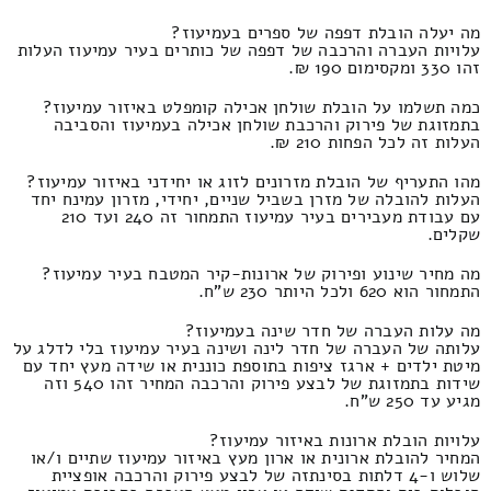
מה יעלה הובלת דפפה של ספרים בעמיעוז?
עלויות העברה והרכבה של דפפה של כותרים בעיר עמיעוז העלות
זהו 330 ומקסימום 190 ₪.
כמה תשלמו על הובלת שולחן אכילה קומפלט באיזור עמיעוז?
בתמזוגת של פירוק והרכבת שולחן אכילה בעמיעוז והסביבה
העלות זה לכל הפחות 210 ₪.
מהו התעריף של הובלת מזרונים לזוג או יחידני באיזור עמיעוז?
העלות להובלה של מזרן בשביל שניים, יחידי, מזרון עמינח יחד
עם עבודת מעבירים בעיר עמיעוז התמחור זה 240 ועד 210
שקלים.
מה מחיר שינוע ופירוק של ארונות-קיר המטבח בעיר עמיעוז?
התמחור הוא 620 ולכל היותר 230 ש"ח.
מה עלות העברה של חדר שינה בעמיעוז?
עלותה של העברה של חדר לינה ושינה בעיר עמיעוז בלי לדלג על
מיטת ילדים + ארגז ציפות בתוספת כוננית או שידה מעץ יחד עם
שידות בתמזוגת של לבצע פירוק והרכבה המחיר זהו 540 וזה
מגיע עד 250 ש"ח.
עלויות הובלת ארונות באיזור עמיעוז?
המחיר להובלת ארונית או ארון מעץ באיזור עמיעוז שתיים ו/או
שלוש ו-4 דלתות בסינתזה של לבצע פירוק והרכבה אופציית