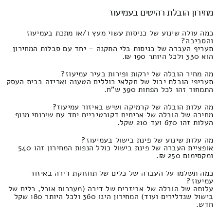
מחירון הובלת רהיטים בעמיעוז
כמה עולה שינוע של כניסות עשוי מעץ ו/או מתכת בעמיעוז
והסביבה?
תעריף העברה של כניסות בלי התקנה – יחד עם סבלות המחירון
הוא 330 ולכל היותר 190 ₪.
מה מחיר הובלה של ירקות ופירות בעיר עמיעוז?
תעריפי הובלת יבול של חקלאי כוללים הטענה ואריזה בבית העסק
התמחור זהו לכל הפחות 390 ש"ח.
מה עלות הובלה של קרמיקה ושיש באיזור עמיעוז?
מחירה של הובלה של אריחים דקורטיביים יחד עם שירותי מנוף
העלות זהו 670 ועד 210 שקל.
מה עלות שינוע של פינת בישול בעמיעוז?
אופציית העברה של פינת בישול כולל הנפות המחירון זהו 540
ומקסימום 250 ₪.
כמה תשלמו על העברה של כלים של תחזוקת דירה באיזור
עמיעוז?
עלותה של הובלה של אביזרים של דירה (מערכות אוכל, כלים של
בישול שנדלירים ועוד) המחירון הינו 360 ולכל היותר 180 שקל
חדש.