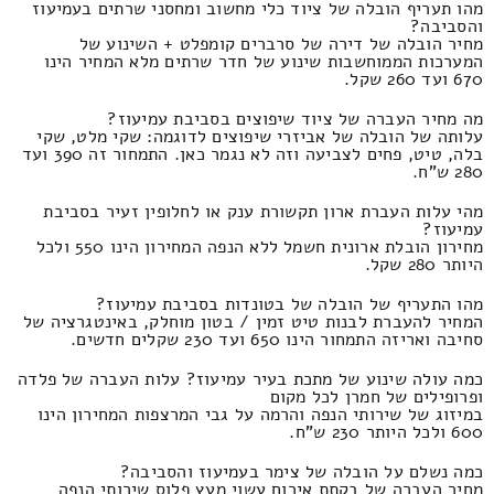
מהו תעריף הובלה של ציוד כלי מחשוב ומחסני שרתים בעמיעוז
והסביבה?
מחיר הובלה של דירה של סרברים קומפלט + השינוע של
המערכות הממוחשבות שינוע של חדר שרתים מלא המחיר הינו
670 ועד 260 שקל.
מה מחיר העברה של ציוד שיפוצים בסביבת עמיעוז?
עלותה של הובלה של אביזרי שיפוצים לדוגמה: שקי מלט, שקי
בלה, טיט, פחים לצביעה וזה לא נגמר כאן. התמחור זה 390 ועד
280 ש"ח.
מהי עלות העברת ארון תקשורת ענק או לחלופין זעיר בסביבת
עמיעוז?
מחירון הובלת ארונית חשמל ללא הנפה המחירון הינו 550 ולכל
היותר 280 שקל.
מהו התעריף של הובלה של בטונדות בסביבת עמיעוז?
המחיר להעברת לבנות טיט זמין / בטון מוחלק, באינטגרציה של
סחיבה ואריזה התמחור הינו 650 ועד 230 שקלים חדשים.
כמה עולה שינוע של מתכת בעיר עמיעוז? עלות העברה של פלדה
ופרופילים של חמרן לכל מקום
במיזוג של שירותי הנפה והרמה על גבי המרצפות המחירון הינו
600 ולכל היותר 230 ש"ח.
כמה נשלם על הובלה של צימר בעמיעוז והסביבה?
מחיר העברה של בקתת אירוח עשוי מעץ פלוס שירותי הנפה