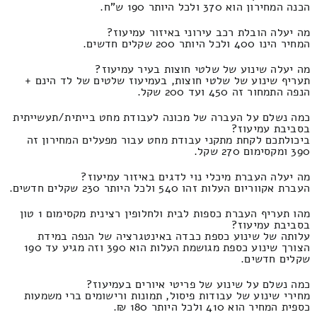
הכנה המחירון הוא 370 ולכל היותר 190 ש"ח.
מה יעלה הובלת רכב עירוני באיזור עמיעוז?
המחיר הינו 400 ולכל היותר 200 שקלים חדשים.
מה יעלה שינוע של שלטי חוצות בעיר עמיעוז?
תעריף שינוע של שלטי חוצות, בעמיעוז שלטים של לד הינם +
הנפה התמחור זה 450 ועד 200 שקל.
כמה נשלם על העברה של מכונה לעבודת מחט בייתית/תעשייתית
בסביבת עמיעוז?
ביכולתכם לקחת מתקני עבודת מחט עבור מפעלים המחירון זה
390 ומקסימום 270 שקל.
מה יעלה העברת מיכלי נוי לדגים באיזור עמיעוז?
העברת אקווריום העלות זהו 540 ולכל היותר 230 שקלים חדשים.
מהו תעריף העברת כספות לבית ולחלופין רצינית מקסימום 1 טון
בסביבת עמיעוז?
עלותה של שינוע כספת כבדה באינטגרציה של הנפה במידת
הצורך שינוע כספת מגושמת העלות הוא 390 וזה מגיע עד 190
שקלים חדשים.
כמה נשלם על שינוע של פריטי איורים בעמיעוז?
מחירי שינוע של עבודות פיסול, תמונות ורישומים ברי משמעות
כספית המחיר הוא 410 ולכל היותר 180 ₪.