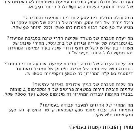
העברה של תכולת עסק בסביבת עמיעוז תשתיתית לא באינטגרציה
של השכרת מנוף העלות הוא 690 ולכל היותר 340 ₪.
כמה עולה הובלת בית עסק 2 חדרים בעמיעוז והסביבה?
כולל פירוק של בית עסק, מחירה של הובלה של מקום עסקי זה
מגיע עד 50 מטר רבוע העלות זהו 1780 ולכל היותר 90 שקל.
מה יעלה העברה של משרד שלושה חדרי שינה בסביבת עמיעוז?
באינטגרציה של אריזה ופירוק של בית עסק, מחירי שינוע של
משרדי בין שלוש לשלוש וחצי חדרי שינה בעיר עמיעוז המחירון
זהו 2900 ולכל היותר 1250 ש"ח.
מה עלות העברה של חברה בסביבת עמיעוז ארבעה חדרים ויותר?
בתמזוגת של שירותים של אריזה ופירוק של תאגיד וזאת עד
דיסטנס 60 ק"מ המחירון זה 3800 ומקסימום 1800 ₪.
מה עלות העברה של בניין איזורים באיזור עמיעוז?
עלויות הובלת דירות במשאית פריטים של 3 ומקסימום 4 קומות
בבניין מקומות עבודה המחירון זה מינימום 4800 ועד 7800 שקל.
מה המחיר של ארגזים למעבר עבודה בעמיעוז?
התמחור הינו עבור מספר 490 קופסאות קרטון התעריף זהו 350
ומקסימום 260 שקל.
מחירון הובלות קטנות בעמיעוז