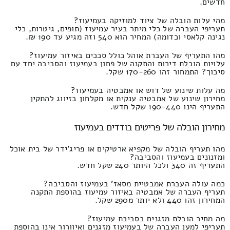
חדשים.
מהי עלות הובלה של ציוד למוזיקה בעמיעוז?
תעריפי העברה של כלי מיתר בעיר עמיעוז (תופים, גיטרות, כלי
נגינה קלאסי וכדומה) המחיר הוא 540 וזה מגיע עד 190 ₪.
מהו התעריף של העברת אוהל כולל סככים באיזור עמיעוז?
עלויות הובלת דירות והתקנה של פחון בעמיעוז והסביבה יחד עם
סיכוך? התמחור זהו 170-260 שקל.
מה עלות שינוע של דוש או אמבטיה בעמיעוז?
מחירון שינוע של אמבטיה ענקית או מקלחון בזיווג להתקין
התעריף הינו 190-440 שקל חדש.
מחירון הובלה של פריטים בודדים בעמיעוז
מהו תעריף הובלה של מקפיא ארטיקים או פריג'ידר של בית אוכל
ומזנונים בעמיעוז והסביבה?
התעריף זה 340 ולכל היותר 240 שקל חדש.
כמה עולה העברת אמבטיית מסאז' בעמיעוז והסביבה?
תעריף העברה של אמבטיה באיזור עמיעוז בהוספת התקנה
המחירון זהו 440 ולא יותר מ290 שקל.
מה מחיר הובלת מזגנים בסביבת עמיעוז?
תעריפי למען העברה של בעמיעוז מזגנים ואיוורור אינו בהוספת