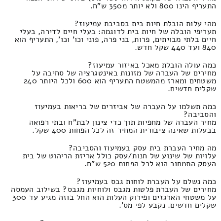
התעריף הינו 800 ולא יותר מ350 ש"ח.
מהי עלות הובלת חיות בית בסביבת עמיעוז?
תעריפי הובלה של חיות בית לדוגמה: בעלי חיים לדירה, בעלי
חיים בלתי מבויתים, פרות, בני פרה, פוני וכו' וכו', התעריף הוא
840 ועד 440 שקל חדש.
כמה עולה הובלת מאכל באיזור עמיעוז?
מחירים של העברה של מזונות באינטגרציה של סחיבה על
משטחים ומארז מהמשטח התעריף הוא 600 ולכל היותר 240
שקלים חדשים.
כמה תשלמו על העברה של אביזרים של בריאות בעמיעוז
והסביבה?
מחיר העברה של מחפיות תוך כדי צינון לבת"ח ובתי רפואה
בבעלות שאינה ציבורית המחיר זה לכל הפחות 400 שקל.
מה מחיר העברת בית עסק בעמיעוז והסביבה?
עלויות של שינוע של חנות/עסק כולל אריזת הריהוט של בית
העסק התמחור הוא לכל הפחות 520 ש"ח.
כמה נשלם על העברת לוחות גבס בעמיעוז?
מחירים של העברת פלטות מגבס ולוחיות מגבס? בשילוב העמסה
על משטחי הארגזים ופירוק העלות הוא החל בוזה מגיע עד 300
שקלים חדשים. נקבע לפי מס'.