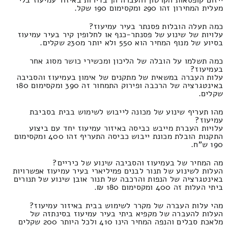
ייזום קופסאות הקרטון והעברה הן בדירות באיזור עמיעוז בלי
מעלית המחירון זהו 290 ומקסימום 190 שקל.
כמה תעלה הובלות פסנתר בעיר עמיעוז?
עלויות של שינוע של פסנתר-כנף או לחלופין קיר בעיר עמיעוז
בסיוע של מנוף המחיר הוא 550 ולא יותר מ230 שקלים.
כמה תשלמו על הובלה של הליכון ומכשירי כושר מסוג אחר
בעמיעוז?
עלות העברה במשאית של מתקנים של אימון בעמיעוז והסביבה
באינטגרציה של הרכבה ופירוק התמחור זה 390 ומקסימום 180
שקלים.
מהו תעריף שינוע של מכונה לייבוש לשימוש בבית בסביבת
עמיעוז?
עלויות העברת מייבש כביסה באיזור עמיעוז יחד עם ביצוע
התקנות הובלת מכונת ייבוש כביסה התעריף זהו 400 ומקסימום
190 ש"ח.
מה המחיר של בעמיעוז והסביבה שינוע של כיריים?
העלות לשינוע של תנור לבנים פמיליארי בעיר עמיעוז אפשרויות
באינטגרציה של הנפות והרכבה של תנור אובן שינוע של תנורים
ביתי העלות זה 400 ומקסימום 180 ₪.
מהי עלות העברה של מקרר לשימוש בבית באיזור עמיעוז?
העלות להעברה של מקפיא ביתי בעיר עמיעוז בסינתזה של
מלאכת סבלים והנפה המחיר הינו 410 ולכל היותר 200 שקלים