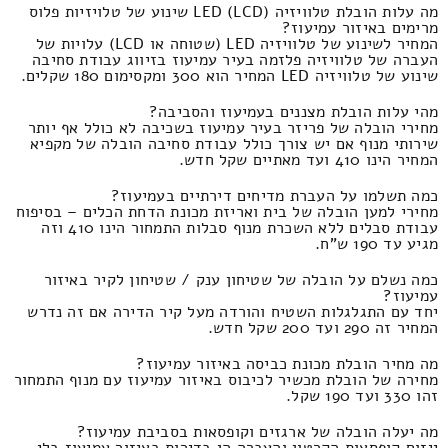
מה עלות הובלת טלוויזיה LED (LCD) שינוע של טלויזיות פלוס
מרימים באיזור עמיעוז?
המחיר לשינוע של טלוויזיה LED (שטוחה או LCD) עלויות של
העברה של טלוויזיה פלזמה בעיר עמיעוז בזיווג עבודת סחיבה
שינוע של טלוויזיה LED המחיר הוא 300 ומקסימום 180 שקלים.
מהי עלות הובלת מצננים בעמיעוז והסביבה?
מחירי הובלה של פריזר בעיר עמיעוז בשכיבה לא כולל אף יותר
שירותי מנוף אם יש צורך כולל עבודת סחיבה הובלה של מקפיא
המחיר הינו 410 ועד מאתיים שקל חדש.
כמה תשלמו על העברת מדיחים דירתיים בעמיעוז?
מחירי למען הובלה של בית ואריזת מכונת הדחת הכלים – בסיפוח
עבודת סבלים ללא השכרת מנוף סבלות התמחור הינו 410 וזה
מגיע עד 190 ש"ח.
כמה נשלם על הובלה של שטיחון ענק / שטיחון לקיר באיזור
עמיעוז?
יחד עם התגלגלות השטיח והורדה מעל קיר הדירה אם זה נדרש
המחיר זה 290 ועד 200 שקל חדש.
מה מחיר הובלת מכונת כביסה באיזור עמיעוז?
מחירה של הובלת מכשיר לכיבוס באיזור עמיעוז עם מנוף התמחור
זהו 330 ועד 190 שקל.
מה יעלה הובלה של ארגזים וקופסאות בסביבת עמיעוז?