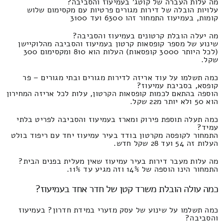
מה עלות העברה של קוטג' בעמיעוז והסביבה?
עלויות הובלה של דירות מגורים פרטיות עם מקסימום שלוש
קומות, בעמיעוז התמחור זהו 6300 ועד 3100
מה יעלה הובלת קרטונים בעמיעוז והסביבה?
שינוע של מספר קופסאות קרטון בעמיעוז והסביבה מהלוקיישן
(לכל היותר 3000 קופסאות) העלות הוא 810 ומקסימום 300
שקל.
כמה תשלמו על עוד אריזה לדירות מגורים ובתי מגורים – פר
קופסא, בסביבת עמיעוז?
הוספה בהתאם לכמות קופסאות הקרטון, עלות לכל אריזה המחירון
הוא 50 ולא יותר מ22 שקל.
כמה תעלה תוספת פירוק ומארז בעמיעוז והסביבה לפריט בלתי
עמיד?
התמחור לקופסה מקרטון בודד בעיר עמיעוז יחד עם ריפוד בולט
העלות זה 54 ועד 28 שקל חדש.
מה עלות מעבר דירות בעיר עמיעוז שאין מעלית בפנים הבית?
התמחור הינו הוספה של 14% וזה מגיע עד 11%.
כמה עולה הובלת משרד קטן של חדר אחד בעמיעוז?
כמה תשלמו על שינוע של עסק מזערי במידת חדרון? בעמיעוז
והסביבה?