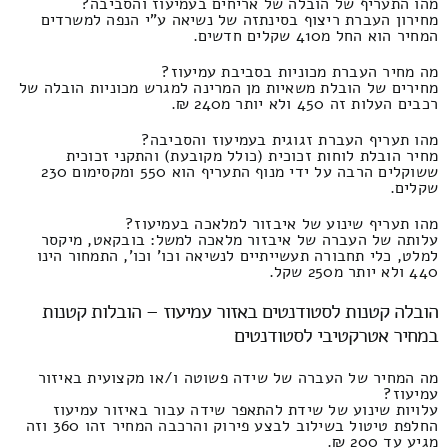
מהו התעריף של הובלה של אריחים בעמיעוז והסביבה?
מחירון העברת ריצוף בסינתזה של נשיאה ע"י הנפה למשרדים
המחיר הוא החל מ410 שקלים חדשים.
מה מחיר העברת מכוניות בסביבת עמיעוז?
מחירים של הובלת משאיות מן המרינה למגרש מכוניות הובלה של
רכבים העלות זה 450 ולא יותר מ240 ₪.
מהו תעריף העברת זגוגית בעמיעוז והסביבה?
מחיר הובלת לוחות זכוכית (כולל מקובעת) והתקני זכוכית
ששוקלים הרבה על ידי מנוף התעריף הוא 550 ומקסימום 230
שקלים.
מהו תעריף שינוע של איבזור למלאכה בעמיעוז?
עלותה של העברה של איבזור מלאכה למשל: בובקאט, מיקסר
למלט, כלי תחבורה תעשייתיים לנשיאה וכו' וכו', התמחור הינו
440 ולא יותר מ250 שקל.
הובלה קטנות לסטודנטים באזור עמיעוז – הובלות קטנות
במחיר אטרקטיבי לסטודנטים
מה המחיר של העברה של שידה פשוטה ו/או מקצועית באיזור
עמיעוז?
עלויות שינוע של שידת להתאפר שידה עבור באיזור עמיעוז
החלפת טיטול בשילוב לבצע פירוק והרכבה המחיר זהו 360 וזה
מגיע עד 200 ₪.