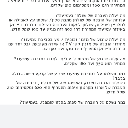
הובלות בית והתקנת שידה או ארון מעץ העברה בסביבת עמיעוז
המחירון הינו 360 ומקסימום 210 שקלים.
מה יעלה העברה של שולחן בעמיעוז?
עלויות של הובלה של שולחן מתכת סלון/ שולחן עץ לאכילה או
לחלופין פעילות, שולחן למקום העבודה בשילוב הרכבה ופירוק
באיזור עמיעוז המחירון זהו 390 וזה מגיע עד 190 שקל חדש.
מה יעלה שינוע של מזנון זכוכית / עץ בסביבת עמיעוז?
מחירון הובלה של מזנון קטן TV או שידה מקובעת גבס יחד עם
הרכבה ופירוק התעריף הינו 410 ועד 190 ₪.
מה עלות שינוע של מיטות ל-2 ו/או לאדם בסביבת עמיעוז?
המחיר הוא 350 ועד 180 שקלים.
כמה תשלמו על בסביבת עמיעוז שינוע של קרקע מיטה גדולה
בלבד?
בשילוב הרכבה ופירוק באינטגרציה של סבלים, ובחירה של
העברה של ארגז מקרטון ציפות התעריף הוא 620 ומקסימום 210
שקל חדש.
כמה נשלם על העברה של ספות בסלון קומפלט בעמיעוז?
המחיר פלוס כורסה הכוללת טלוויזיה בתוספת שולחן מתכת חדר
אירוח בזיווג הרכבה ופירוק המחירון הינו 580 ולכל היותר 340
שקל חדש.
מהי עלות העברה של חלון ראווה לבית בסביבת עמיעוז?