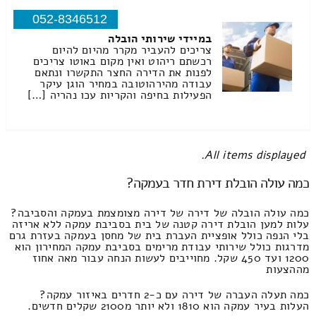
052-8346512
במיידי שירותי הובלה
צריכים להעביר מקרר מהיום להיום
רכשתם ריהוט ואין מקום באוטו צריכים
לפנות את הדירה החצר התקשרו ונתאם
עבודה מהירהוטובה במחיר הוגן עיקר
הפעילות בחיפה והקריות עכו נהריה […]
All items displayed.
כמה עולה הובלת דירת חדר בעמקה?
כמה עולה הובלה של דירה של דירה מצומצמת בעמקה והסביבה?
עלות למען הובלת דירה קטנה של בית בסביבת עמקה ללא אריזה
בלי הנפה כולל אופציית העברת בית של מחסן בעמקה בעזרת גרם
מדרגות כולל שירותי עבודת מרימים בסביבת עמקה המחירון הוא
1200 ועד 450 שקל. מחוייבים לעשות הנחה עבור מאה אחוז
מההצעות
כמה תעלה העברה של דירה עם כ-2 חדרים באיזור עמקה?
העלות בעיר עמקה הוא 1810 ולא יותר מ2100 שקלים חדשים.