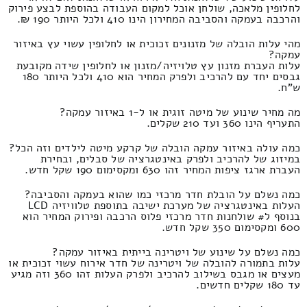
לחלופין מלאכה, שולחן אוכל למקום העבודה בהוספת לבצע פירוק
והרכבה בעמקה והסביבה המחירון הינו 410 ולכל היותר 190 ₪.
מהי עלות הובלה של מזנונים זכוכית או לחלופין עשוי עץ באיזור
עמקה?
עלות העברת מזנון עץ טלויזיה/מזנון או לחלופין שידה מקובעת
גבסים יחד עם להרכיב ולפרק המחיר הוא 410 ולכל היותר 180
ש"ח.
מה מחיר שינוע של מיטה זוגית או ל-1 באיזור עמקה?
התעריף הינו 360 ועד 210 שקלים.
כמה עולה באיזור עמקה הובלה של קרקע מיטה לילדים וזה הכל?
במיזוג של להרכיב ולפרק באינטגרציה של סבלים, ובחירת
העברת ארגז ציפות המחיר זהו 630 ומקסימום 190 שקל חדש.
כמה נשלם על הובלת חדר מרכזי כמו שהוא בעמקה והסביבה?
העלות באינטגרציה של מערכת ישיבה בתוספת טלוויזיה LCD
בנוסף ל# שולחנות חדר מרכזי פלוס הרכבה ופירוק המחיר הוא
600 ומקסימום 350 שקל חדש.
כמה נשלם על שינוע של ויטרינה בייתית באיזור עמקה?
עלות בתמורה להובלה של ויטרינה של חדר אירוח עשוי זכוכית או
מעצים או מגבס בשילוב להרכיב ולפרק העלות זהו 360 וזה מגיע
עד 180 שקלים חדשים.