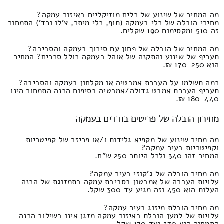
מה המחיר של שינוע של כלים מוזיקליים באיזור עמקה?
מחירי הובלה של כלי בעמקה (תוף, כלי מיתר, צ'לו וכד') התמחור
זה 510 ומקסימום 190 שקלים.
מה המחיר של הובלה של פחון עם סיכוך בעמקה והסביבה?
תעריף של שינוע והתקנה של אוהל בעמקה כולל סככים? המחיר
הוא 170-250 ₪.
כמה תשלמו על העברת אמבטיה או מקלחון בעמקה והסביבה?
תעריף העברת אמבט גדולה/אמבטיה בסיפוח הכנה התמחור הינו
180-440 ₪.
מחירון הובלה של פריטים בודדים בעמקה
מה מחיר שינוע של מקפיא גלידות ו/או פריזר של קפיטריות
וקפיטריות בעיר עמקה?
המחיר זהו 340 ולכל היותר 250 ש"ח.
מה מחיר הובלה של ג'קוזי בעיר עמקה?
עלויות העברה של אמבטון בסביבת עמקה בתמזוגת של הכנה
העלות הוא 450 וזה מגיע עד 300 שקל.
מה מחיר הובלת מיזוג בעיר עמקה?
עלויות של למען הובלת באיזור עמקה מזגן אינו בשילוב הכנה
התמחור הוא 370 ועד 170 שקל.