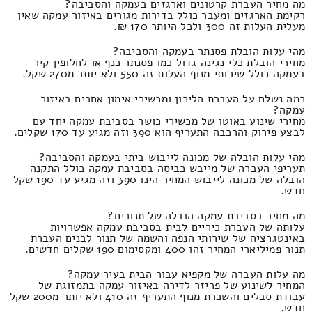
מה מחיר העברת קרטונים וארגזים בעמקה והסביבה?
רקימת הארגזים ומעבר כולל בדירות מגורים באיזור עמקה שאין
מעלית העלות זה 300 ולכל היותר 170 ₪.
מהי עלות הובלת פסנתר בעמקה והסביבה?
מחירי הובלת כלי נגינה גדול כמו פסנתר כנף או לחלופין קיר
בעמקה כולל שירותי מנוף העלות זה 550 ולא יותר מ270 שקל.
כמה נשלם על העברת הליכון ומכשירי אימון אחרים באיזור
עמקה?
מחירי שינוע באוטו של מכשירי כושר בסביבת עמקה יחד עם
לבצע פירוק והרכבה התעריף הוא 390 וזה מגיע עד 170 שקלים.
מהי עלות הובלה של מכונה לייבוש ביתי בעמקה והסביבה?
תעריפי העברה של מייבש כביסה בסביבת עמקה כולל התקנה
הובלה של מכונה לייבוש המחיר הינו 390 וזה מגיע עד 190 שקל
חדש.
מה מחיר בסביבת עמקה הובלה של תנורים?
עלותה של העברת כיריים לבית בסביבת עמקה אפשרויות
באינטגרציה של שירותי הנפה והשמה של תנור לבנים העברת
תנור פמיליארי המחיר זהו 400 ומקסימום 190 שקלים חדשים.
מה עלות העברה של מקפיא עבור הבית בעיר עמקה?
המחיר לשינוע של פריזר לדירה באיזור עמקה בתמזוגת של
עבודת סבלים והשכרת מנוף התעריף זה 410 ולא יותר מ200 שקל
חדש.