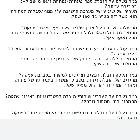
כמה נשלם על הובלת ספה פינתית/נפתחת ו/או מושב ל-2
בסביבת עמקה?
תעריף של שינוע של מערכת הישיבה ע"י מנוף/סבלות המחירון
הוא 340 וזה מגיע עד 180 שקל.
מה עלות העברה של ארון ספרים עשוי עץ באיזור עמקה?
המחיר זה החל מ160 ולכל היותר 200 שקל חדש. התעריף זהו
החל מ190 שקל.
כמה עולה העברת מערכת ישיבה למחשבים כסאות עבור המשרד
בעיר עמקה?
המחיר כוללת הרכבה ופירוק של השרפרף המחיר זה במחיר
התחלתי של 200 שקל.
כמה תעלה הובלת חפצים ופריטים למשרד בסביבת עמקה?
מחירים של הובלת ריהוט בשביל המשרד בתמזוגת של פירוק
ומארז המחירון זהו החל מ190 שקל.
כמה נשלם על תעריפי שירותי הובלה לסטודנטיות באיזור עמקה?
התמחור הינו תמחור נורמלי.
כמה נשלם על הובלת דירת סטודנטיות מצומצמת יותר בעמקה
והסביבה?
העלות זה 650 וזה מגיע עד 300 שקלים חדשים. המחיר הוא 950
ועד 540 שקל.
כמה נשלם על העברת דירה שמיועדת לשותפים בעמקה?