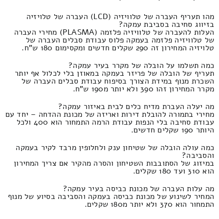
מהו תעריף העברה של טלוויזיה (LCD) העברה של טלויזיה
בזיווג סחיבה בסביבת עמקה?
העלות להעברה של טלוויזיה פלזמה (PLASMA) מחירי העברה
של טלוויזיה פלזמה בעמקה פלוס עבודת סבלים העברה של
טלויזיה המחירון זה 290 שקלים חדשים ומקסימום 180 ש"ח.
כמה תשלמו על הובלה של מקרר בעיר עמקה?
תעריף של הובלה של פריזר בעמקה במאוזן בלי לכלול אף יותר
השכרת מנוף במידת הצורך בסיפוח עבודת סבלים העברה של
מקרר המחירון זהו 390 ולא יותר מ190 ש"ח.
מה יעלה העברת מדיח כלים לבית באיזור עמקה?
מחירי בתמורה להובלת דירות ואריזה של מכונת ההדחה – יחד עם
עבודת סחיבה בלי הנפות עבודת הרמה התמחור הוא 400 ולכל
היותר 190 שקלים חדשים.
כמה עולה הובלה של שטיחון ענק ולחלופין מרבד לקיר בעמקה
והסביבה?
במיזוג של הסתובבות השטיחון והסרה מהקיר אם צריך המחירון
הוא 310 ועד 180 שקלים.
מה עלות העברה של מכונת כביסה בעיר עמקה?
המחיר לשינוע של מכונת כביסה בעמקה והסביבה בסיוע של מנוף
התמחור הוא 370 ולא יותר מ180 שקלים.