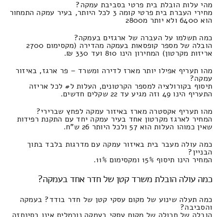
מהי עלות הובלת בית פרטי בסביבת עמקה?
מחירי העברת בית פרטי קומה 3 לכל היותר, בעיר עמקה התמחור
הוא 6400 ולא יותר מ2800
כמה תשלמו על העברה של ארגזים בעמקה?
הובלה של מספר קופסאות בעמקה מהדירה (מקסימום 2700
אריזות מקרטון) המחירון הינו 810 ועד 330 ₪.
מהו תעריף אפילו יותר מארז לדירה ומשרד – פר ארגז, באיזור
עמקה?
תיסוף בקורולציה למספר הקרטונים, העלות ל# לכל אריזה
התעריף הינו 49 וזה מגיע עד 22 שקלים חדשים.
מהו תעריף אקסטרה מארז באיזור עמקה לפחץ שברירי?
המחיר לארגז מקרטון אחד בעיר עמקה יחד עם התקנת רפידות
שאין כמוהו העלות הוא 57 ולכל היותר 26 ש"ח.
כמה עולה מעבר בית באיזור עמקה עם מדרגות בלבד בתוך
הבניין?
המחיר הינו תיסוף 15% ומקסימום 11%.
כמה עולה הובלת משרד קטן של חדר אחד בעמקה?
כמה תעלה שינוע של מקום עסקי קטן של חדר בודד? בעמקה
והסביבה?
הובלה של תכולה של מקום עסקי בעמקה נורמלית אינו בסינתזה