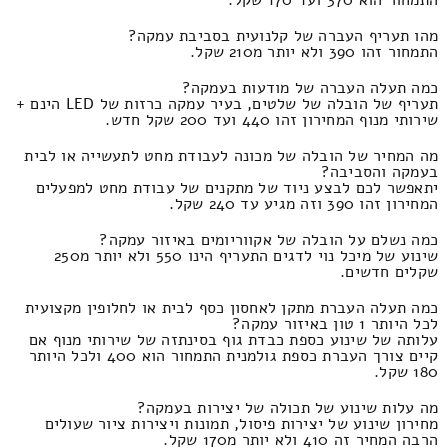
מהו תעריף העברה של קלנועית בסביבת עמקה?
התמחור זהו 390 ולא יותר מ210 שקל.
כמה תעלה העברה של מודעות בעמקה?
תעריף של הובלה של שלטים, בעיר עמקה כרזות של LED הינם +
שירותי מנוף המחירון זהו 440 ועד 200 שקל חדש.
מה המחיר של הובלה של מכונה לעבודת מחט לתעשייה או לבית
בעמקה והסביבה?
יתאפשר לכם לבצע ניוד של מתקנים של עבודת מחט למפעלים
המחירון זהו 390 וזה מגיע עד 240 שקל.
כמה נשלם על הובלה של אקווריומים באיזור עמקה?
שינוע של מיכל נוי לדגים התעריף הינו 550 ולא יותר מ250
שקלים חדשים.
כמה תעלה העברת מתקן לאחסון כסף לבית או לחלופין מקצועית
לכל היותר 1 טון באיזור עמקה?
עלותה של שינוע כספת כבדת גוף בסינתזה של שירותי מנוף אם
קיים צורך העברת כספת גולמנית התמחור הוא 400 ולכל היותר
180 שקל.
מה עלות שינוע של תכולה של יצירות בעמקה?
מחירון שינוע של יצירות פיסול, תמונות ויצירות ציור שעולים
הרבה המחיר זה 410 ולא יותר מ170 שקל.