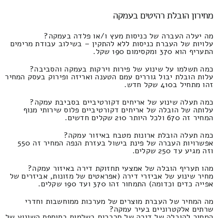
מחירון הובלת רהיטים בעמקה
מה יעלה העברה של כניסות מעץ ו/או פלדה בעמקה?
עלויות של העברת כניסות ללא להתקין – בשילוב עבודת מרימים
התעריף הוא 370 ומקסימום 190 שקל.
כמה תשלמו על שינוע של פירות וירקות בעמקה והסביבה?
עלות הובלת יבול גוררים עמם הטענה ואריזה ופירוק בעסק המחיר
זהו מתחיל ב410 שקל חדש.
כמה תעלה שינוע של אריחים דקורטיביים בסביבת עמקה?
עלותה של הובלה של אריחים דקורטיביים פלוס שירותי מנוף
המחיר זה 670 ולכל היותר 210 שקלים חדשים.
כמה תעלה הובלת ארונות מטבח באיזור עמקה?
אפשרויות העברה של פינת בישול בעזרת הנפה המחיר זה 550
וזה מגיע עד 250 שקלים.
מהו תעריף הובלה של אמצעי תחזוקת דירה באיזור עמקה?
מחיר שינוע של אביזרי דירה (אפראטים של מזונות, אביזרים של
אפייה כדים וכדומה) התמחור זהו 370 ועד 190 שקלים.
מה המחיר של העברת מוצרים של מערכות ממוחשבות וחדרי
שרתים אלקטרוניים בעיר עמקה?
המחיר להובלה של דירה של סרברים בשלמות בתוספת השינוע של