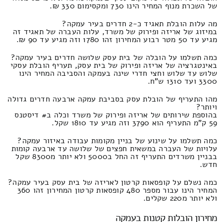
של השכרת מנוף המחיר הינו 730 ומקסימום 330 ₪.
מה עלות הובלת תאגיד כ-2 חדרים בעיר עמקה?
במיזוג של אריזה ופירוק של משרד, עלות העברה של תאגיד זה
מגיע עד 50 מטר רבוע המחירון זהו 1780 וזה מגיע עד 90 ₪.
כמה תשלמו על הובלה של בית עסק שלושה חדרים בעיר עמקה?
באינטגרציה של אריזה ופירוק של בית עסק, תעריף הובלת עסקי
שלוש עד שלוש וחצי חדרי שינה בעמקה והסביבה המחיר הינו
3300 ועד 1310 ש"ח.
מהו התעריף של הובלת עסק בסביבת עמקה ארבעה חדרים גדולה
ויותר?
בהוספת שירותים של אריזה ופירוק של משרד וכלה ב# דיסטנס
59 ק"מ התעריף הוא 3790 וזה מגיע עד 1810 שקל.
כמה תשלמו על שינוע של בניין מקומות עבודה באיזור עמקה?
עלויות של העברה במשאית חפצים של שלושה עד ארבעה קומות
בבניין משרדים התעריף זה החל ב5000 ולא יותר מ8300 שקל
חדש.
כמה נשלם על קופסאות קרטון לאריזה של בית עסק בעיר עמקה?
המחיר הינו עבור מספר 480 קופסאות קרטון המחירון זהו 360
ולא יותר מ220 שקלים.
מחירון הובלות קטנות בעמקה