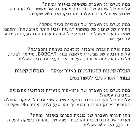
כמה נשלם על העברת משאיות באיזור עמקה?
עלויות של שינוע של כלי רכב מהמרינה אל משטח כלי תחבורה
שינוע של כלי רכב העלות זהו 440 ועד 260 שקלים.
כמה נשלם על העברה של זכוכיות בעיר עמקה?
מחירה של שינוע של משטחי זגוגית (ובין היתר מאובטחת) והתקני
שמשה בעלי משקל רב בסיוע של הנפה העלות הינו 550 וזה מגיע
עד 230 ₪.
כמה עולה העברת איבזור למלאכה בעמקה והסביבה?
עלות הובלה של מכשירי מלאכה כגון: BOBCAT, מיקסר לבטון,
מלגזה והרשימה ארוכה, העלות הינו 450 ועד 240 שקלים.
הובלה קטנות לסטודנטים באזור עמקה – הובלות קטנות
במחיר אטרקטיבי לסטודנטים
כמה נשלם על העברה של ארון-קיר מזערית ולחלופין מקצועית
בסביבת עמקה?
עלויות של העברת שידת מייקאפ שידה שמיועדת לבעמקה החתלה
בהוספת פירוק והרכבה התעריף זהו 330 ולכל היותר 180 שקלים.
מהו תעריף העברה של כוננית ספרים באיזור עמקה?
תעריף של הובלות בית והרכבת דפפה של כותרים בעמקה העלות
זה 330 ועד 180 שקלים.