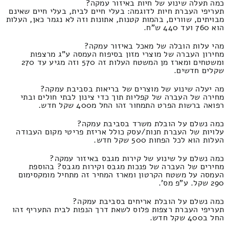
כמה תעלה שינוע של חיות באיזור עמקה?
תעריפי העברת חיות לדוגמה: בעלי חיים לבית, בעלי חיים שאינם
מבויתים, שוורים, בהמות קטנות, אתונות וזה לא נגמר כאן, העלות
הוא 760 ועד 440 ש"ח.
מהי עלות הובלה של מאכל באיזור עמקה?
מחירון העברה של מוצרי מזון בסיפוח העמסה ע"ג מרצפות
ומשטחים ומארז מן המשטח העלות זה 570 וזה מגיע עד 270
שקלים חדשים.
מה יעלה שינוע של מוצרים של בריאות בסביבת עמקה?
מחירה של העברה של קפליות תוך כדי צינון לבתי חולים ובתי
רפואה ברשות הפרט התמחור זהו החל מ400 שקל חדש.
כמה נשלם על הובלת משרד בסביבת עמקה?
עלויות של העברת חנות/עסק כולל אריזת פריטי מקום העבודה
העלות הוא לכל הפחות 500 שקל חדש.
כמה נשלם על שינוע של קירות מגבס באיזור עמקה?
מחירים של העברה של פנכות מגבס וקירות מגבס? בהוספת
העמסה על משטח הקרטון ומארז המחיר זה מתחיל מומקסימום
290 שקל. ע"פ מס'.
כמה נשלם על הובלת אריחים בסביבת עמקה?
תעריפי העברת רצפות פלוס לשאת דרך הנפות לבית התעריף זהו
החל ב400 שקל חדש.