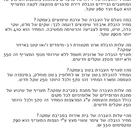
המחשבים הניידים הובלת דירת סרברים מהקצה לקצה התעריף
הוא 640 ועד 260 שקל.
כמה נשלם על העברה של ערכת שיפוצים בעמקה?
מחיר הובלת איבזור שיפוצים דוגמה לכך: שקים של מלט, שקי
בלה, טיט, פחים לצביעה והרשימה ממשיכה. המחיר הוא 410 ולא
יותר מ290 שקל.
מה עלות הובלת ארון תקשורת רב-מימדים ו/או קטן באיזור
עמקה?
תעריף הובלה של ארונית חשמל ללא שירותי מנוף התעריף זה 550
ולא יותר מ270 שקלים חדשים.
מהו תעריף העברת בטון בעמקה?
המחיר להובלת בטון ערוך או לחלופין בטון מוחלק, בסינתזה של
העמסה ומארז המחיר זהו 570 ולכל היותר 250 שקל חדש.
מה עלות העברה של מתכת בסביבת עמקה? תעריף של שינוע של
מתכת ופרופילים של אלומיניום לכל מקום
כולל הנפות והעמסה ע"ג המרצפות המחיר זה 570 ולכל היותר
250 שקלים חדשים.
מהי עלות העברה של בית אירוח בסביבת עמקה?
מחיר הובלה של צימר עשוי מעץ ע"י הנפות התעריף הוא 790
ומקסימום 330 ₪.