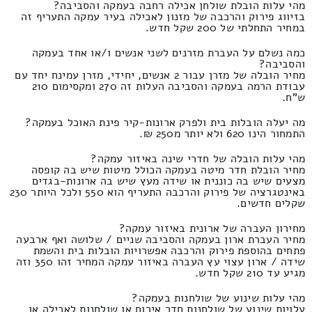
מהי עלות הובלת שולחן אכילה רחבה בעמקה והסביבה?
בזיווג פירוק והרכבה של מזנון לאכילה בעיר עמקה התעריף זה
במחיר התחלתי של 200 שקל חדש.
כמה נשלם על העברת מזרנים לשני אנשים ו/או אחד בעמקה
והסביבה?
מחיר הובלה של מזרן עבור 2 אנשים, יחידי, מזרן עמינח יחד עם
עבודת הרמה בעמקה והסביבה העלות זה 270 ומקסימום 210
ש"ח.
מה יעלה הובלות בית ולפרק ארונות-קיר פינת האוכל בעמקה?
התמחור הינו 620 ולא יותר מ250 ₪.
מהי עלות הובלה של חדרי שינה באיזור עמקה?
מחיר הובלת חדר מיטה בעמקה הכולל מיטות שיש בה קופסה
מצעים שיש בה כוננית או שידה מעץ שיש בה ארונות-בגדים
באינטגרציה של פירוק והרכבה התעריף הוא 550 ולכל היותר 230
שקלים חדשים.
מחירון העברה של ארונית באיזור עמקה?
מחיר העברת ארון בעמקה והסביבה שניים / שלושה ואף ארבעה
פתחים בהוספת פירוק והרכבה אפשרויות הובלות בית והשמת
שידה / ארון עצוי עץ העברה באיזור עמקה המחיר זהו 350 וזה
מגיע עד 210 שקל חדש.
מהי עלות שינוע של שולחנות בעמקה?
עלויות שינוע של שולחנות חדר אירוח או שולחנות לאכילה או