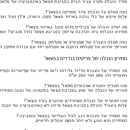
מחיר הובלת מקרר עבור הבית בסביבת פצאל באינטגרציה של מלאכת סבלים ושירותי הנ
כמה נשלם על הובלת ציוד מוסיקה בפצאל?
עלות שינוע של כלי נגינה באיזור פצאל (תוף, גיטרה, צ'לו ועוד ועוד) המחירון ה
מה יעלה הובלה של פביליון פלוס סוכך באיזור פצאל?
מחירון הובלות בית והרכבת צריפון בסביבת פצאל כולל סככים? המחירון הוא -250
כמה תעלה העברה של אמבטיה או מקלחון בפצאל?
תעריפי שינוע של מקלחת נרחבת או מקלחון יחד עם עבודת מתקין התמחור זהו 0
מחירון הובלה של פריטים בודדים בפצאל
מה המחיר של העברת פריזר גלידות ו/או פריזר של קפיטריות וקפיט
התעריף זהו 360 ועד 250 ש"ח.
מהו תעריף העברת אמבטיית מסאז' בפצאל?
תעריף של הובלה של טוש בסביבת פצאל בסינתזה של הכנה המחירון הינו 440 ולא יותר מ0
מהו התעריף של הובלת מאווררים ומזגנים בעיר פצאל?
עלות בשביל הובלת בסביבת פצאל מיזוג לא באינטגרציה של הכנה המחירון זה 360 וזה מג
מה המחיר של העברת רכב לגיל השלישי בפצאל והסביבה?
המחירון הוא 400 ולא יותר מ190 שקלים חדשים.