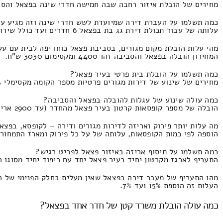
מחירים של הובלת איזור רחבה שבה חמישה חדרי שינה בפצאל והסביבה המחיר הוא 4600 וז
כמה תשלמו על העברת דירה שמיועדת לשש חדרי שינה וזה מגיע ע
עלותה של עבור תכולת דירת גג בת בפצאל 6 חדרים ועד כולל שירותי הנפה המחיר זה 5450 ומקסימום 2300 שקל חדש.
מהי עלות הובלת מקום מגורים, בסביבת פצאל כוחו יפה לבית עם על
המחירון הובלה בפצאל והסביבה זהו 4400 ומקסימום 3030 ש"ח.
כמה תשלמו על הובלת בית פרטי בעיר פצאל?
מחירים של שינוע של דירות מגורים פרטיות מספר הקומה מקסימלי 3, באיזור פצאל המחירון זהו 5800 ועד 3400
כמה עולה שינוע של עגלות להובלה בפצאל והסביבה?
הובלה של מספר קופסאות קרטון בעיר פצאל מהחדר (עד 2900 אריזות קרטון) המחירון זה 810 ומקסימום 330 ₪.
מה עלות יותר פירוק ואריזה לדירות מגורים ודירה – לקופסא, בפצא
הוספה לפי כמות הקופסאות, עלותה של על כל פירוק ומארז התמחור הוא 47 וזה מגיע עד 2
כמה תשלמו על תיסוף אריזה באיזור פצאל לפריט רגיש?
התעריף לארגז מקרטון יחיד בעיר פצאל יחד עם ריפוד יחיד מסוגו התמחור זה 53 וזה מג
מהו התעריף של מעבר דירה בפצאל שאין מעלית בחלק הפנימי של ה
העלות זה הוספת 15% ועד 7%.
כמה עולה הובלת משרד קטן של חדר אחד בפצאל?