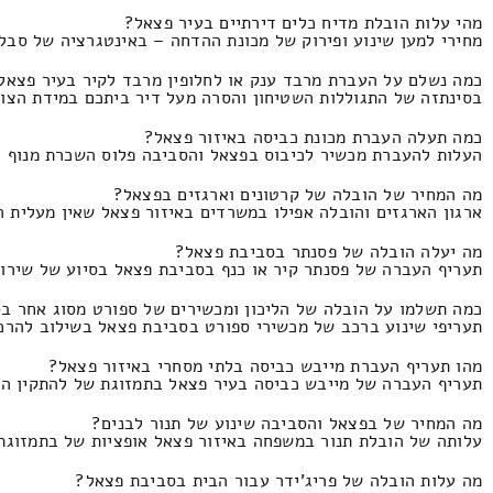
מהי עלות הובלת מדיח כלים דירתיים בעיר פצאל?
מחירי למען שינוע ופירוק של מכונת ההדחה – באינטגרציה של סבלות מבלי שירותי ה
כמה נשלם על העברת מרבד ענק או לחלופין מרבד לקיר בעיר פצאל
בסינתזה של התגוללות השטיחון והסרה מעל דיר ביתכם במידת הצורך התמחור זה 290 וז
כמה תעלה העברת מכונת כביסה באיזור פצאל?
העלות להעברת מכשיר לכיבוס בפצאל והסביבה פלוס השכרת מנוף המחירון הוא 350 ולכל ה
מה המחיר של הובלה של קרטונים וארגזים בפצאל?
ארגון הארגזים והובלה אפילו במשרדים באיזור פצאל שאין מעלית התמחור זהו 290 ולא יותר מ0
מה יעלה הובלה של פסנתר בסביבת פצאל?
תעריף העברה של פסנתר קיר או כנף בסביבת פצאל בסיוע של שירותי הנפה המחיר הוא 540 ול
כמה תשלמו על הובלה של הליכון ומכשירים של ספורט מסוג אחר ב
תעריפי שינוע ברכב של מכשירי ספורט בסביבת פצאל בשילוב להרכיב ולפרק המחיר הינו
מהו תעריף העברת מייבש כביסה בלתי מסחרי באיזור פצאל?
תעריף העברה של מייבש כביסה בעיר פצאל בתמזוגת של להתקין העברה של מכונה לי
מה המחיר של בפצאל והסביבה שינוע של תנור לבנים?
עלותה של הובלת תנור במשפחה באיזור פצאל אופציות של בתמזוגת של שירותי מנוף
מה עלות הובלה של פריג'ידר עבור הבית בסביבת פצאל?