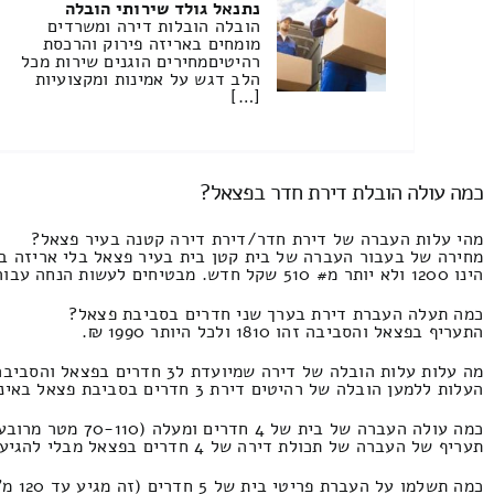
נתנאל גולד שירותי הובלה
הובלה הובלות דירה ומשרדים
מומחים באריזה פירוק והרכסת
רהיטיםמחירים הוגנים שירות מכל
הלב דגש על אמינות ומקצועיות
[…]
כמה עולה הובלת דירת חדר בפצאל?
מהי עלות העברה של דירת חדר/דירת דירה קטנה בעיר פצאל?
מחירה של בעבור העברה של בית קטן בית בעיר פצאל בלי אריזה בל
הינו 1200 ולא יותר מ# 510 שקל חדש. מבטיחים לעשות הנחה עבור 100% מן ההצעות
כמה תעלה העברת דירת בערך שני חדרים בסביבת פצאל?
התעריף בפצאל והסביבה זהו 1810 ולכל היותר 1990 ₪.
מה עלות עלות הובלה של דירה שמיועדת ל3 חדרים בפצאל והסביבה?
העלות ללמען הובלה של רהיטים דירת 3 חדרים בסביבת פצאל באינטגרציה של אריזה ופירוק, אופציות של שינוע של דירה מבתוך דירת ציבור סטודנטיאלי התעריף הינו 2200 ולא יותר מ1500 שקלים.
כמה עולה העברה של בית של 4 חדרים ומעלה (70-110 מטר מרובע) בעיר פצאל?
תעריף של העברה של תכולת דירה של 4 חדרים בפצאל מבלי להגיע למצב של אריזה ופירוק והשכרת מנוף העלות זה 3520 וזה מגיע עד 1770 שקלים חדשים.
כמה תשלמו על העברת פריטי בית של 5 חדרים (זה מגיע עד 120 מ"ר) באיזור פצאל?