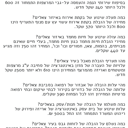
בסיפוח שירותי הנפה והעמסה על-גבי המרצפות התמחור זה 600
ולכל היותר 240 שקל חדש.
כמה תעלה שינוע של בקתת אירוח באיזור צאלים?
מחירה של הובלת בקתת אירוח עשוי עץ עם מנוף התעריף הינו
800 ולכל היותר 370 שקל.
כמה עולה שינוע של חיות מחמד באיזור צאלים?
מחירי הובלת חיות מחמד כגון חיות מחמד, בעלי חיים שאינם
מבויתים, בהמות, צאן, חמורים וכו' וכו', המחיר זהו 750 וזה מגיע
עד 440 שקלים.
מהו תעריף הובלת מאכל בעיר צאלים?
עלויות של העברה של מזון באינטגרציה של סחיבה ע"ג מרצפות
ומשטחים ואריזה מהמרצף המחירון הינו 610 ולא יותר מ250 שקל
חדש.
מהי עלות הובלה של אבזור של רפואה בסביבת צאלים?
עלותה של הובלה של כדורים בקירור לבתי שיקום ובתי רפואה
פרטיות המחירון זהו לכל הפחות 390 שקלים.
כמה תשלמו על הובלה של חנות/עסק בצאלים?
עלות שינוע של בית עסק באינטגרציה של אריזה ופירוק של
ריהוט המשרד התמחור זהו החל ב500 ₪.
כמה נשלם על הובלה של לוחות גבס בעיר צאלים?