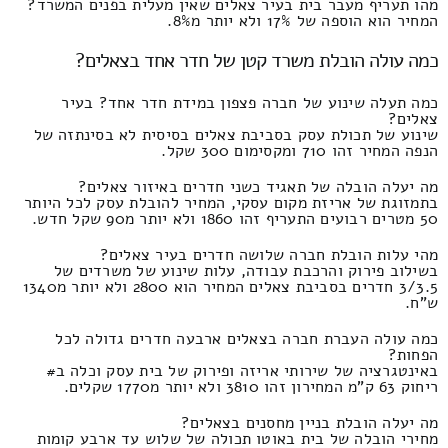
מהו תעריף מעבר בית בעיר צאלים שאין מעלית בפנים המשרד?
המחיר הוא הוספה של 17% ולא יותר מ8%.
כמה עולה הובלת משרד קטן של חדר אחד בצאלים?
כמה תעלה שינוע של חברה פצפון במידת חדר אחד? בעיר
צאלים?
שינוע של תכולת עסק בסביבת צאלים בסיסית לא בסינתזה של
הנפה המחיר זהו 710 ומקסימום 300 שקל.
מה יעלה הובלה של תאגיד כשני חדרים באיזור צאלים?
בתמזוגת של אריזת מקום עסקי, המחיר להובלת עסק לכל היותר
50 מטרים רבועים התעריף זהו 1860 ולא יותר מ90 שקל חדש.
מהי עלות הובלת חברה שלושה חדרים בעיר צאלים?
בשילוב פירוק והרכבת עבודה, עלות שינוע של משרדים של
3/3.5 חדרים בסביבת צאלים המחיר הוא 2800 ולא יותר מ1340
ש"ח.
כמה עולה העברת חברה בצאלים ארבעה חדרים גדולה לכל
הפחות?
באינטגרציה של שירותי אריזה ופירוק של בית עסק וכלה ב#
ריחוק 63 ק"מ המחירון זהו 3810 ולא יותר מ1770 שקלים.
מה יעלה הובלת בניין מחסנים בצאלים?
מחירי הובלה של בית באוטו תכולה של שלוש עד ארבע קומות