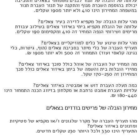
עלותה של הובלה של תנור לבנים משפחתי בצאלים והסביבה
יכולת בהוספת השכרת מנוף והתקנה של תנור העברת תנור
במשפחה המחירון הינו 410 ולא יותר מ190 שקלים.
מהי עלות הובלה של מקפיא לדירה בעיר צאלים?
עלותה של הובלת מקפיא ביתי באיזור צאלים בשילוב עבודת
מרימים ושירותי הנפה המחיר זה 410 ומקסימום 190 שקלים.
מהי עלות שינוע של כלים למוזיקליים בצאלים?
תעריף העברה של כלי מיתר בסביבת צאלים (תוף, גיטרות, כלי
נגינה קלאסי ועוד) התמחור זה 500 ולא יותר מ190 ₪.
מה המחיר של העברה של אוהל כולל סוכך באיזור צאלים?
מחירי הובלות בית והשמה של ביתן באיזור צאלים כולל סכך
המחירון זה 170-250 שקל.
כמה תעלה העברת דוש או אמבטיה באיזור צאלים?
עלויות העברת אמבט נרחבת או מקלחון בזיווג הכנה התמחור הינו
180-440 ₪.
מחירון הובלה של פריטים בודדים בצאלים
מהו תעריף העברה של מקרר שלגונים ו/או מקפיא של סטיקיות
ומזנונים באיזור צאלים?
התעריף הינו 330 ולכל היותר 230 שקלים חדשים.