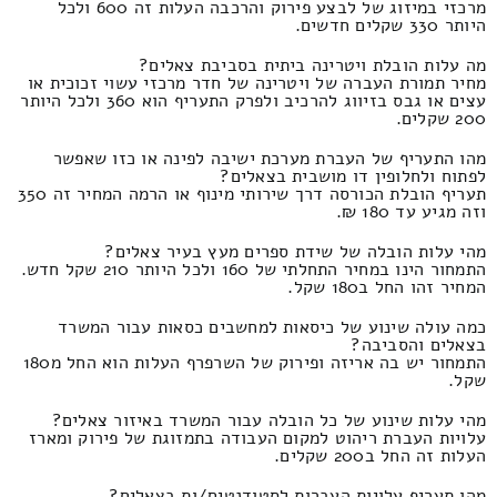
מרכזי במיזוג של לבצע פירוק והרכבה העלות זה 600 ולכל
היותר 330 שקלים חדשים.
מה עלות הובלת ויטרינה ביתית בסביבת צאלים?
מחיר תמורת העברה של ויטרינה של חדר מרכזי עשוי זכוכית או
עצים או גבס בזיווג להרכיב ולפרק התעריף הוא 360 ולכל היותר
200 שקלים.
מהו התעריף של העברת מערכת ישיבה לפינה או כזו שאפשר
לפתוח ולחלופין דו מושבית בצאלים?
תעריף הובלת הכורסה דרך שירותי מינוף או הרמה המחיר זה 350
וזה מגיע עד 180 ₪.
מהי עלות הובלה של שידת ספרים מעץ בעיר צאלים?
התמחור הינו במחיר התחלתי של 160 ולכל היותר 210 שקל חדש.
המחיר זהו החל ב180 שקל.
כמה עולה שינוע של כיסאות למחשבים כסאות עבור המשרד
בצאלים והסביבה?
התמחור יש בה אריזה ופירוק של השרפרף העלות הוא החל מ180
שקל.
מהי עלות שינוע של כל הובלה עבור המשרד באיזור צאלים?
עלויות העברת ריהוט למקום העבודה בתמזוגת של פירוק ומארז
העלות זה החל ב200 שקלים.
מהו תעריף עלויות העברות לסטודנטים/ות בצאלים?