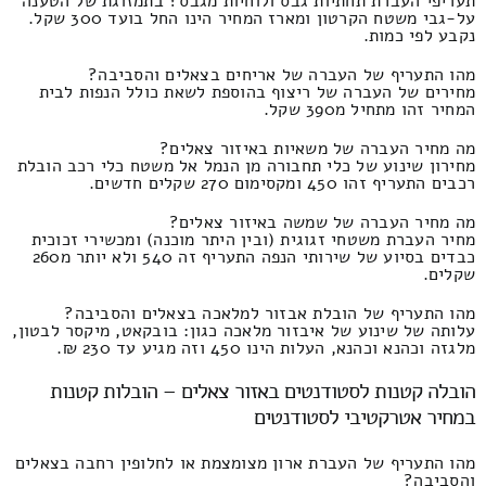
תעריפי העברת תחתיות גבס ולוחיות מגבס? בתמזוגת של הטענה
על-גבי משטח הקרטון ומארז המחיר הינו החל בועד 300 שקל.
נקבע לפי כמות.
מהו התעריף של העברה של אריחים בצאלים והסביבה?
מחירים של העברה של ריצוף בהוספת לשאת כולל הנפות לבית
המחיר זהו מתחיל מ390 שקל.
מה מחיר העברה של משאיות באיזור צאלים?
מחירון שינוע של כלי תחבורה מן הנמל אל משטח כלי רכב הובלת
רכבים התעריף זהו 450 ומקסימום 270 שקלים חדשים.
מה מחיר העברה של שמשה באיזור צאלים?
מחיר העברת משטחי זגוגית (ובין היתר מוכנה) ומכשירי זכוכית
כבדים בסיוע של שירותי הנפה התעריף זה 540 ולא יותר מ260
שקלים.
מהו התעריף של הובלת אבזור למלאכה בצאלים והסביבה?
עלותה של שינוע של איבזור מלאכה כגון: בובקאט, מיקסר לבטון,
מלגזה וכהנא וכהנא, העלות הינו 450 וזה מגיע עד 230 ₪.
הובלה קטנות לסטודנטים באזור צאלים – הובלות קטנות
במחיר אטרקטיבי לסטודנטים
מהו התעריף של העברת ארון מצומצמת או לחלופין רחבה בצאלים
והסביבה?