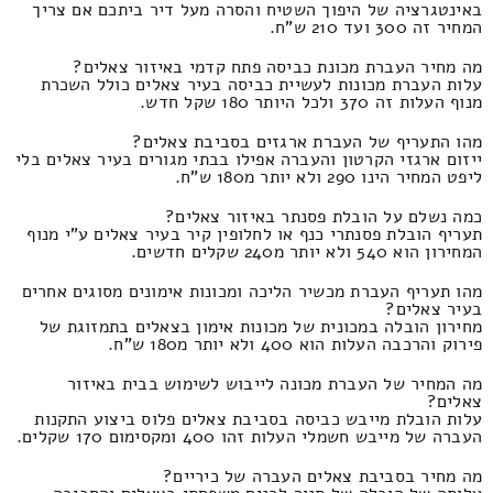
באינטגרציה של היפוך השטיח והסרה מעל דיר ביתכם אם צריך
המחיר זה 300 ועד 210 ש"ח.
מה מחיר העברת מכונת כביסה פתח קדמי באיזור צאלים?
עלות העברת מכונות לעשיית כביסה בעיר צאלים כולל השכרת
מנוף העלות זה 370 ולכל היותר 180 שקל חדש.
מהו התעריף של העברת ארגזים בסביבת צאלים?
ייזום ארגזי הקרטון והעברה אפילו בבתי מגורים בעיר צאלים בלי
ליפט המחיר הינו 290 ולא יותר מ180 ש"ח.
כמה נשלם על הובלת פסנתר באיזור צאלים?
תעריף הובלת פסנתרי כנף או לחלופין קיר בעיר צאלים ע"י מנוף
המחירון הוא 540 ולא יותר מ240 שקלים חדשים.
מהו תעריף העברת מכשיר הליכה ומכונות אימונים מסוגים אחרים
בעיר צאלים?
מחירון הובלה במכונית של מכונות אימון בצאלים בתמזוגת של
פירוק והרכבה העלות הוא 400 ולא יותר מ180 ש"ח.
מה המחיר של העברת מכונה לייבוש לשימוש בבית באיזור
צאלים?
עלות הובלת מייבש כביסה בסביבת צאלים פלוס ביצוע התקנות
העברה של מייבש חשמלי העלות זהו 400 ומקסימום 170 שקלים.
מה מחיר בסביבת צאלים העברה של כיריים?