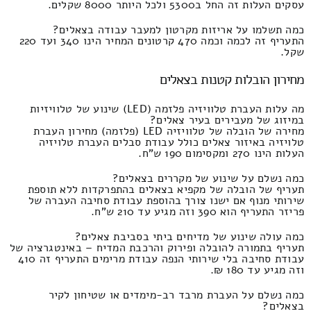
עסקים העלות זה החל ב5300 ולכל היותר 8000 שקלים.
כמה תשלמו על אריזות מקרטון למעבר עבודה בצאלים?
התעריף זה לכמה וכמה 470 קרטונים המחיר הינו 340 ועד 220
שקל.
מחירון הובלות קטנות בצאלים
מה עלות העברת טלוויזיה פלזמה (LED) שינוע של טלוויזיות
במיזוג של מעבירים בעיר צאלים?
מחירה של הובלה של טלוויזיה LED (פלזמה) מחירון העברת
טלויזיה באיזור צאלים כולל עבודת סבלים העברת טלויזיה
העלות הינו 270 ומקסימום 190 ש"ח.
כמה נשלם על שינוע של מקררים בצאלים?
תעריף של הובלה של מקפיא בצאלים בהתפרקדות ללא תוספת
שירותי מנוף אם ישנו צורך בהוספת עבודת סחיבה העברה של
פריזר התעריף הוא 390 וזה מגיע עד 210 ש"ח.
כמה עולה שינוע של מדיחים ביתי בסביבת צאלים?
תעריף בתמורה להובלה ופירוק והרכבת המדיח – באינטגרציה של
עבודת סחיבה בלי שירותי הנפה עבודת מרימים התעריף זה 410
וזה מגיע עד 180 ₪.
כמה נשלם על העברת מרבד רב-מימדים או שטיחון לקיר
בצאלים?