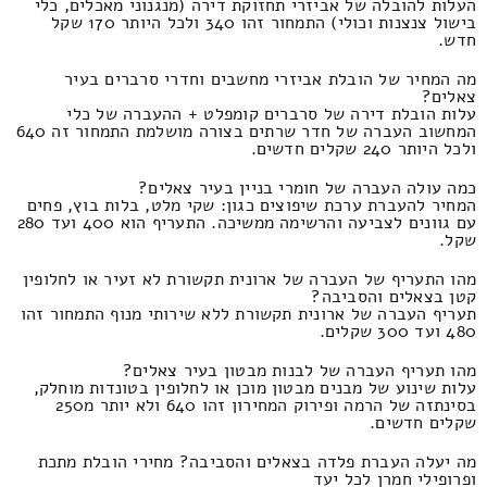
העלות להובלה של אביזרי תחזוקת דירה (מנגנוני מאכלים, כלי
בישול צנצנות וכולי) התמחור זהו 340 ולכל היותר 170 שקל
חדש.
מה המחיר של הובלת אביזרי מחשבים וחדרי סרברים בעיר
צאלים?
עלות הובלת דירה של סרברים קומפלט + ההעברה של כלי
המחשוב העברה של חדר שרתים בצורה מושלמת התמחור זה 640
ולכל היותר 240 שקלים חדשים.
כמה עולה העברה של חומרי בניין בעיר צאלים?
המחיר להעברת ערכת שיפוצים כגון: שקי מלט, בלות בוץ, פחים
עם גוונים לצביעה והרשימה ממשיכה. התעריף הוא 400 ועד 280
שקל.
מהו התעריף של העברה של ארונית תקשורת לא זעיר או לחלופין
קטן בצאלים והסביבה?
תעריף העברה של ארונית תקשורת ללא שירותי מנוף התמחור זהו
480 ועד 300 שקלים.
מהו תעריף העברה של לבנות מבטון בעיר צאלים?
עלות שינוע של מבנים מבטון מוכן או לחלופין בטונדות מוחלק,
בסינתזה של הרמה ופירוק המחירון זהו 640 ולא יותר מ250
שקלים חדשים.
מה יעלה העברת פלדה בצאלים והסביבה? מחירי הובלת מתכת
ופרופילי חמרן לכל יעד