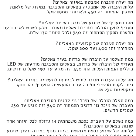
מה יעלה העברת אמבטון באיזור צאלים?
עלות העברה של אמבטיה בצאלים והסביבה במיזוג של מלאכת
מתקין התמחור זה 450 ולא יותר מ290 שקל.
מהו התעריף של שינוע של מזגן באיזור צאלים?
תעריף למען הובלת בסביבת צאלים מאורר ומזגן פשוט לא יחד עם
מלאכת מתקין התמחור זה 340 ולכל היותר 170 ש"ח.
מה יעלה העברה של קלנועית בצאלים?
המחירון זהו 400 ועד 200 שקל.
כמה תשלמו על הובלה של כרזות בעיר צאלים?
תעריף של הובלה של כרזות, בצאלים והסביבה מודעות של LED
כוללים הנפות העלות הוא 450 וזה מגיע עד 190 שקלים חדשים.
מה עלות העברת מכונה לחיט לבית או לתעשייה באיזור צאלים?
ניתן לקחת מכשירי תפירה עבור התעשייה התעריף זהו 400
ומקסימום 230 ₪.
כמה תעלה הובלה של מיכלי נוי לדגים בסביבת צאלים?
העברה של מיכל נוי לדגים התמחור זה 540 וזה מגיע עד 250
שקלים חדשים.
כמה נשלם על העברת כספת משפחתית או גדולה לכל היותר אחד
טונות בצאלים והסביבה?
עלותה של שינוע כספת מגושמת בזיווג מנוף במידה ונצרך שינוע
כספת מסורבלת המחירון זה 390 ולכל היותר 190 ₪.