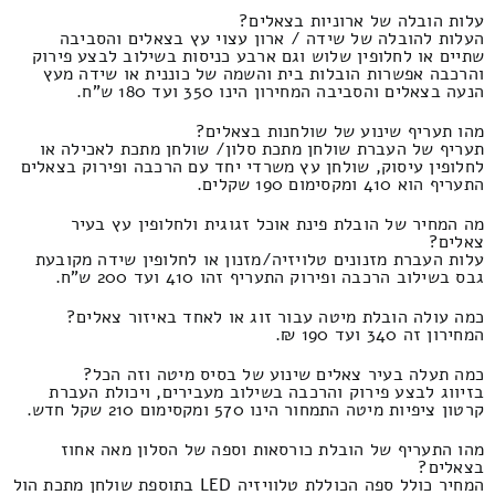
עלות הובלה של ארוניות בצאלים?
העלות להובלה של שידה / ארון עצוי עץ בצאלים והסביבה
שתיים או לחלופין שלוש וגם ארבע כניסות בשילוב לבצע פירוק
והרכבה אפשרות הובלות בית והשמה של כוננית או שידה מעץ
הנעה בצאלים והסביבה המחירון הינו 350 ועד 180 ש"ח.
מהו תעריף שינוע של שולחנות בצאלים?
תעריף של העברת שולחן מתכת סלון/ שולחן מתכת לאכילה או
לחלופין עיסוק, שולחן עץ משרדי יחד עם הרכבה ופירוק בצאלים
התעריף הוא 410 ומקסימום 190 שקלים.
מה המחיר של הובלת פינת אוכל זגוגית ולחלופין עץ בעיר
צאלים?
עלות העברת מזנונים טלויזיה/מזנון או לחלופין שידה מקובעת
גבס בשילוב הרכבה ופירוק התעריף זהו 410 ועד 200 ש"ח.
כמה עולה הובלת מיטה עבור זוג או לאחד באיזור צאלים?
המחירון זה 340 ועד 190 ₪.
כמה תעלה בעיר צאלים שינוע של בסיס מיטה וזה הכל?
בזיווג לבצע פירוק והרכבה בשילוב מעבירים, ויכולת העברת
קרטון ציפיות מיטה התמחור הינו 570 ומקסימום 210 שקל חדש.
מהו התעריף של הובלת כורסאות וספה של הסלון מאה אחוז
בצאלים?
המחיר כולל ספה הכוללת טלוויזיה LED בתוספת שולחן מתכת הול