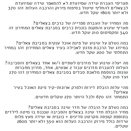
תעריפי העברת שידה שמיועדת ל# להתאפר שידה שמיועדת
לבצאלים להחליף טיטול בסיפוח פירוק והרכבה העלות זהו 370
ולא יותר מ180 שקל חדש.
מה המחיר של העברת ספרייה של כרכים בצאלים?
תעריף שינוע והתקנת כוננית כרכים בסביבת צאלים המחירון זה
340 ומקסימום 210 שקל חדש.
כמה נשלם על שינוע של פינת אוכל ענקית בסביבת צאלים?
במיזוג של הרכבת מזנון לאכילה בעיר צאלים המחירון זהו במחיר
התחלתי של 200 שקל חדש.
מה יעלה שינוע של מזרנים לשתיים ו/או אחד בצאלים והסביבה?
העלות להעברת מזרנים עבור 2 אנשים, אחד, מזרון מחברות
שונות בהוספת מלאכת סבלים בסביבת צאלים המחירון זהו 270
ועד 210 שקל.
מהי עלות הובלת דירות ולפרק ארונות-קיר פינת האוכל בעיר
צאלים?
התמחור זהו 670 ולכל היותר 270 שקלים חדשים.
כמה נשלם על הובלה של חדר שינה בסביבת צאלים?
מחיר הובלת חדר שינה בצאלים והסביבה שנכנס בו מיטה לילדים
בתוספת קופסה מקרטון סדינים + כוננית או שידה מעץ פלוס
שידות כולל פירוק והרכבה העלות הוא 550 ולא יותר מ260
שקלים.