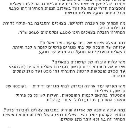
מחירה של למען פריטים של בית עם עליית גג הכוללת בצאלים
והסביבה חדרי שינה X6 ועד בשילוב הנפות המחירון זהו 5490
ולכל היותר 2300 שקלים חדשים.
מה המחיר של העברת לוקיישן, בצאלים והסביבה בר-תוקף לדירת
גג פלוס הנפה,
המחירון הובלה בצאלים הינו 4400 ומקסימום 2940 ש"ח.
כמה תעלה שינוע של בית קרקע בעיר צאלים?
עלויות של הובלה של בתי מגורים פרטיים קומה 3 לכל היותר,
בצאלים התעריף זהו 6300 וזה מגיע עד 3300
מהי עלות הובלה של קרטונים בצאלים?
שינוע של כמות אריזות קרטון בסביבת צאלים מהבית (זה מגיע
עד 2700 קופסאות קרטון) התעריף זהו 800 ועד 270 שקלים
חדשים.
מהו תעריף עוד אריזה ופירוק לבתי מגורים ודירות – לקופסא של
קרטון, בצאלים?
אקסטרה בהתאם לכמות הקופסאות, העלות ל# על כל פירוק
ומארז המחירון זהו 51 ולכל היותר 23 ש"ח.
כמה עולה הוספה של אריזה ופירוק בסביבת צאלים לאביזר עדין?
המחיר לקרטון יחיד בעיר צאלים במיזוג של רפידות מותאם אישית
המחיר זה 54 ולא יותר מ27 שקלים.