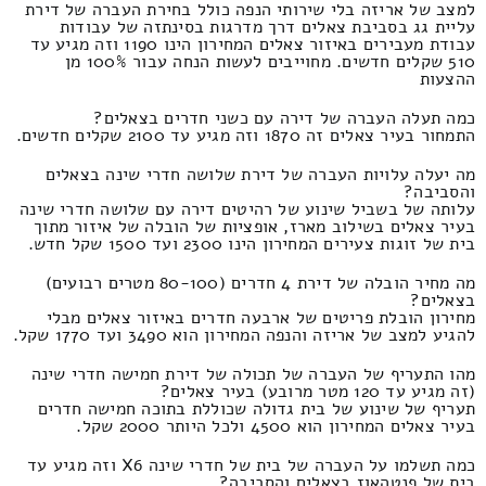
למצב של אריזה בלי שירותי הנפה כולל בחירת העברה של דירת
עליית גג בסביבת צאלים דרך מדרגות בסינתזה של עבודות
עבודת מעבירים באיזור צאלים המחירון הינו 1190 וזה מגיע עד
510 שקלים חדשים. מחוייבים לעשות הנחה עבור 100% מן
ההצעות
כמה תעלה העברה של דירה עם כשני חדרים בצאלים?
התמחור בעיר צאלים זה 1870 וזה מגיע עד 2100 שקלים חדשים.
מה יעלה עלויות העברה של דירת שלושה חדרי שינה בצאלים
והסביבה?
עלותה של בשביל שינוע של רהיטים דירה עם שלושה חדרי שינה
בעיר צאלים בשילוב מארז, אופציות של הובלה של איזור מתוך
בית של זוגות צעירים המחירון הינו 2300 ועד 1500 שקל חדש.
מה מחיר הובלה של דירת 4 חדרים (80-100 מטרים רבועים)
בצאלים?
מחירון הובלת פריטים של ארבעה חדרים באיזור צאלים מבלי
להגיע למצב של אריזה והנפה המחירון הוא 3490 ועד 1770 שקל.
מהו התעריף של העברה של תכולה של דירת חמישה חדרי שינה
(זה מגיע עד 120 מטר מרובע) בעיר צאלים?
תעריף של שינוע של בית גדולה שכוללת בתוכה חמישה חדרים
בעיר צאלים המחירון הוא 4500 ולכל היותר 2000 שקל.
כמה תשלמו על העברה של בית של חדרי שינה X6 וזה מגיע עד
בית של פנטהאוז בצאלים והסביבה?