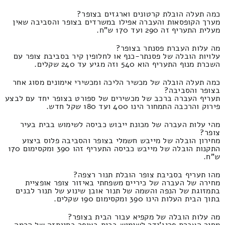
כמה תעלה הובלת קרטונים וארגזים בצופר?
מערך הקופסאות והעברה אפילו במשרדים בצופר והסביבה שאין
מעלית התעריף זה 290 ועד 170 ש"ח.
מה עלות העברת פסנתר בצופר?
עלויות הובלה של פסנתר-כנף או לחלופין קיר בסביבת צופר עם
השכרת מנוף התעריף הוא 540 וזה מגיע עד 240 שקלים.
כמה תעלה הובלה של מכשיר הליכה ומכשירי אימונים מסוג אחר
בצופר והסביבה?
תעריף העברה ברכב של מכשירים של ספורט בצופר יחד עם לבצע
פירוק והרכבה התמחור הינו 400 ועד 180 שקל חדש.
מהי עלות העברה של מכונת ייבוש כביסה לשימוש בבית בעיר
צופר?
מחירון הובלה של מייבש חשמלי בצופר והסביבה פלוס ביצוע
התקנות הובלה של מייבש כביסה התעריף זהו 390 ומקסימום 170
ש"ח.
מהו תעריף בסביבת צופר הובלת תנור רצפה?
מחירה של העברה של כיריים משפחתי באיזור צופר אופציית
בתמזוגת של הנפה והשמה של תנור אובן שינוע של תנור לבנים
בתוך הבית העלות הינו 390 ומקסימום 190 שקלים.
מה עלות הובלה של מקפיא עבור הבית בצופר?
מחיר העברת פריג'ידר לשימוש בבית בצופר בסינתזה של הרמה