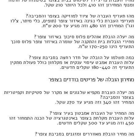
ומנוף המחירון זהו 410 ולכל היותר 210 שקל.
מהו תעריף העברה של ציוד למוזיקה בצופר והסביבה?
תעריפי העברת כלי נגינה באיזור צופר (תופים, כלי מיתר, צ'לו
וגו') המחירון זהו 480 וזה מגיע עד 200 ש"ח.
מה יעלה הובלת אוהלים פלוס סיכוך באיזור צופר?
מחירי הובלות בית והתקנה של שומרה באיזור צופר פלוס סוכך
התעריף הינו 170-250 ש"ח.
כמה תשלמו על הובלה של חדר רחצה בסביבת צופר?
עלות העברת אמבט עיסוי ענקית או מקלחון כולל פעולת מתקין
התעריף זה 180-440 שקלים חדשים.
מחירון הובלה של פריטים בודדים בצופר
מה יעלה העברת מקפיא שלגונים או מקרר של סטיקיות וקפיטריות
בצופר והסביבה?
המחיר זהו 340 וזה מגיע עד 270 שקל.
מה המחיר של העברת אמבטון בעיר צופר?
עלות העברת מקלחת בצופר באינטגרציה של הכנה התמחור זהו
450 וזה מגיע עד 300 שקלים חדשים.
מה מחיר הובלת מאווררים ומזגנים בסביבת צופר?