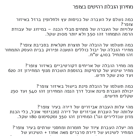
מחירון הובלת רהיטים בצופר
כמה נשלם על העברה של כניסות עץ ולחלופין ברזל באיזור
צופר?
עלויות של העברה של פתחים מבלי הכנה – במיזוג של עבודת
הרמה התמחור זהו 350 ולא יותר מ210 שקל.
כמה תשלמו על הובלה של תוצרת חקלאית בסביבת צופר?
מחירי הובלה של יבול כוללים הטענה ופירוק בבית העסק התמחור
זהו מתחיל ב410 ש"ח.
מה מחיר הובלה של אריחים דקורטיביים באיזור צופר?
מחיר שינוע של קרמיקות בהוספת השכרת מנוף המחירון זה 620
ועד 210 שקל חדש.
כמה תשלמו על הובלת פינת בישול באיזור צופר?
יכולת העברת פינת אוכל דרך הנפה המחירון זהו 540 ועד 230
שקלים חדשים.
מהי עלות העברת אביזרים של דירה בעיר צופר?
עלותה של העברת אביזרים של דירה (מכניזמי אוכל, כלי הכנת
מזון שנדלירים וגו') המחירון זהו 350 ומקסימום 180 שקל.
מה יעלה העברת ציוד של חומרות ומחסני שרתים בעיר צופר?
המחיר לשינוע של דירת סרברים מאה אחוז + השינוע של