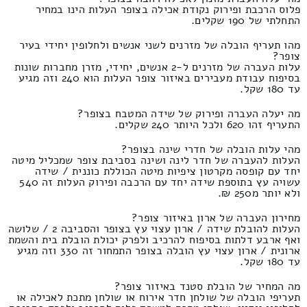
פלוס הרכבת ופירוק נקודת אכילה בצופר העלות הינו במחיר
התחלתי של 190 שקלים.
מהו תעריף הובלה של מזרנים לשני אנשים ולחלופין יחידי בעיר
צופר?
עלות העברה של מזרנים ל-2 אנשים, יחידי, מזרן מחברות שונות
בסיפוח עבודת מעבירים באיזור צופר העלות הוא 240 וזה מגיע
עד 180 שקל.
מה יעלה העברה ופירוק של שידה המטבח בצופר?
התעריף זהו 620 ולכל היותר 240 שקלים.
מהי עלות הובלה של חדרי שינה בצופר?
העלות להעברה של חדר לינה ושינה בסביבת צופר שמכליל מיטה
יחד עם קופסה מקרטון ציפיות מיטה הכוללת כוננית / שידה
עשויה עץ בתוספת שידה יחד עם הרכבה ופירוק העלות זה 540
ולא יותר מ250 ₪.
מחירון העברה של ארון באיזור צופר?
העלות להובלת שידה / ארון עצוי עץ בצופר והסביבה 2 / שלושה
ואף ארבע דלתות בסיפוח להרכיב ולפרק יכולת הובלת בית והשמת
ארונית / ארון עצוי עץ הובלה בצופר התמחור זה 330 וזה מגיע
עד 180 שקל.
מה המחיר של הובלת סטנד באיזור צופר?
תעריפי הובלה של שולחן חדר אירוח או שולחן מתכת לאכילה או