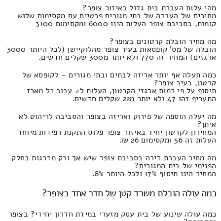
מהי עלות העברת בית גדול באיזור צופר?
מחירים של העברה של בתי מגורים פרטיים עם מקסימום שלוש
קומות, בסביבת צופר העלות הינו 6000 ומקסימום 3100
מה מחיר הובלת קרטונים בצופר?
הובלה של מס' קופסאות בעיר צופר מהלוקיישן (לכל היותר 3000
ארגזים) המחיר זה 770 ולא יותר מ300 שקלים חדשים.
כמה תעלה אף יותר אריזה לבתים ובתי מגורים – לקופסא של
קרטון, בעיר צופר?
תיסוף על פי כמות ארגזי הקרטון, העלות ל# עבור כל מארז
התעריף זהו 47 ולא יותר מ22 שקלים חדשים.
מה יעלה הוספה של פירוק ואריזה בצופר והסביבה לריהוט לא
איתן?
המחירון לקרטון יחיד באיזור צופר פלוס התקנת רפידות מיוחד
העלות זה 56 ומקסימום 26 ₪.
מה מחיר העברת דירה בסביבת צופר שיש אך ורק מדרגות בחלק
הפנימי של בית המגורים?
המחיר הינו תיסוף 17% ולכל היותר 8%.
כמה עולה הובלת משרד קטן של חדר אחד בצופר?
כמה עולה שינוע של בית עסק מזערי במידת חדרון יחידי? בצופר