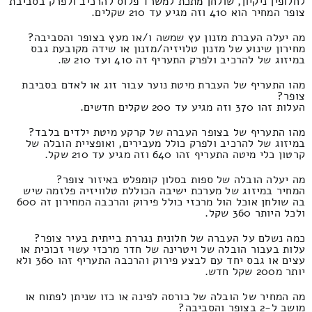
לחלופין ניקיון, שולחן מתכת למשרד פלוס להרכיב ולפרק בסביבת
צופר המחיר הוא 410 וזה מגיע עד 210 שקלים.
מה יעלה העברת מזנון עץ שמשה ו/או מעץ בצופר והסביבה?
מחירון שינוע של מזנון טלויזיה/מזנון או שידה מקובעת גבס
במיזוג של להרכיב ולפרק התעריף זה 410 ועד 210 ₪.
מהו התעריף של העברת מיטת נוער עבור זוג או לאדם בסביבת
צופר?
העלות זהו 370 וזה מגיע עד 200 שקלים חדשים.
מהו התעריף של בצופר העברה של קרקע מיטת ילדים בלבד?
במיזוג של להרכיב ולפרק כולל מעבירים, ואופציית הובלה של
קרטון כלי מיטה התעריף זהו 640 וזה מגיע עד 210 שקל.
מה יעלה הובלה של ספות בסלון קומפלט באיזור צופר?
המחיר במיזוג של מערכת ישיבה הכוללת טלוויזיה פלזמה שיש
בה שולחן אוכל הול מרכזי כולל פירוק והרכבה המחירון זה 600
ולכל היותר 360 שקל.
כמה נשלם על העברה של חלונית נגררת בייתית בעיר צופר?
עלות בעבור הובלה של ויטרינה של חדר מרכזי עשוי זכוכית או
עצים או גבס יחד עם לבצע פירוק והרכבה התעריף זהו 360 ולא
יותר מ200 שקל חדש.
מה המחיר של הובלה של כורסה לפינה או כזו שניתן לפתוח או
מושב ל-2 בצופר והסביבה?