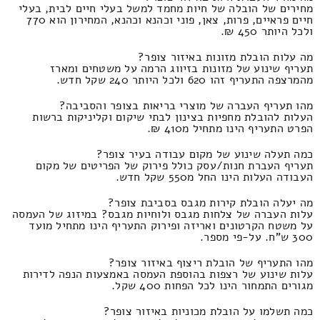
מחירים של הובלה של חיות מחמד למשל בעלי חיים לבית, בעלי
חיים פראיים, פרות, צאן, פוני וכהנא וכהנא, המחירון הוא 770
ולכל היותר 450 ₪.
מה עלות הובלת מזונות באיזור צופר?
תעריף שינוע של מזונות בזיווג הרמה על משטחים ומארז
מהמרצפה התעריף זהו 620 ולכל היותר 240 שקל חדש.
מהו תעריף העברה של מוצרי בריאות בצופר והסביבה?
העלות להובלת מחפיות בצינון לבתי שיקום וקליניקות ברשות
הפרט התעריף הינו מתחיל מ410 ₪.
כמה תעלה שינוע של מקום עבודה בעיר צופר?
תעריף העברת חנות/עסק כולל פירוק של הפריטים של מקום
העבודה העלות הינו החל מ550 שקל חדש.
מה יעלה הובלת קירות מגבס בסביבת צופר?
עלות העברה של צלחות מגבס ולוחיות מגבס? במיזוג של העמסה
על משטח הקרטונים ואריזה ופירוק התעריף הינו מתחיל מועד
300 ש"ח. על-פי מספר.
מהו התעריף של הובלת ריצוף באיזור צופר?
עלות שינוע של רצפות בהוספת העמסה באמצעות הנפה לדירות
מגורים התמחור הינו לכל הפחות 400 שקל.
כמה תשלמו על הובלת מכוניות באיזור צופר?