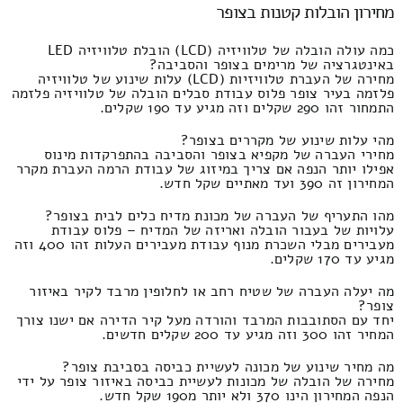
מחירון הובלות קטנות בצופר
כמה עולה הובלה של טלוויזיה (LCD) הובלת טלוויזיה LED
באינטגרציה של מרימים בצופר והסביבה?
מחירה של העברת טלוויזיות (LCD) עלות שינוע של טלוויזיה
פלזמה בעיר צופר פלוס עבודת סבלים הובלה של טלוויזיה פלזמה
התמחור זהו 290 שקלים וזה מגיע עד 190 שקלים.
מהי עלות שינוע של מקררים בצופר?
מחירי העברה של מקפיא בצופר והסביבה בהתפרקדות מינוס
אפילו יותר הנפה אם צריך במיזוג של עבודת הרמה העברת מקרר
המחירון זה 390 ועד מאתיים שקל חדש.
מהו התעריף של העברה של מכונת מדיח כלים לבית בצופר?
עלויות של בעבור הובלה ואריזה של המדיח – פלוס עבודת
מעבירים מבלי השכרת מנוף עבודת מעבירים העלות זהו 400 וזה
מגיע עד 170 שקלים.
מה יעלה העברה של שטיח רחב או לחלופין מרבד לקיר באיזור
צופר?
יחד עם הסתובבות המרבד והורדה מעל קיר הדירה אם ישנו צורך
המחיר זהו 300 וזה מגיע עד 200 שקלים חדשים.
מה מחיר שינוע של מכונה לעשיית כביסה בסביבת צופר?
מחירה של הובלה של מכונות לעשיית כביסה באיזור צופר על ידי
הנפה המחירון הינו 370 ולא יותר מ190 שקל חדש.