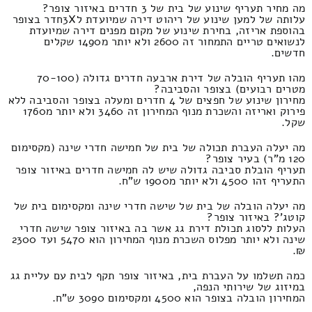
מה מחיר תעריף שינוע של בית של 3 חדרים באיזור צופר?
עלותה של למען שינוע של ריהוט דירה שמיועדת ל3Xחדר בצופר
בהוספת אריזה, בחירת שינוע של מקום מפנים דירה שמיועדת
לנשואים טריים התמחור זה 2600 ולא יותר מ1490 שקלים
חדשים.
מהו תעריף הובלה של דירת ארבעה חדרים גדולה (70-100
מטרים רבועים) בצופר והסביבה?
מחירון שינוע של חפצים של 4 חדרים ומעלה בצופר והסביבה ללא
פירוק ואריזה והשכרת מנוף המחירון זה 3460 ולא יותר מ1760
שקל.
מה יעלה העברת תכולה של בית של חמישה חדרי שינה (מקסימום
120 מ"ר) בעיר צופר?
תעריף הובלת סביבה גדולה שיש לה חמישה חדרים באיזור צופר
התעריף זהו 4500 ולא יותר מ1900 ש"ח.
מה יעלה הובלה של בית של שישה חדרי שינה ומקסימום בית של
קוטג'? באיזור צופר?
העלות ללסוג תכולת דירת גג אשר בה באיזור צופר שישה חדרי
שינה ולא יותר מפלוס השכרת מנוף המחירון הוא 5470 ועד 2300
₪.
כמה תשלמו על העברת בית, באיזור צופר תקף לבית עם עליית גג
במיזוג של שירותי הנפה,
המחירון הובלה בצופר הוא 4500 ומקסימום 3090 ש"ח.