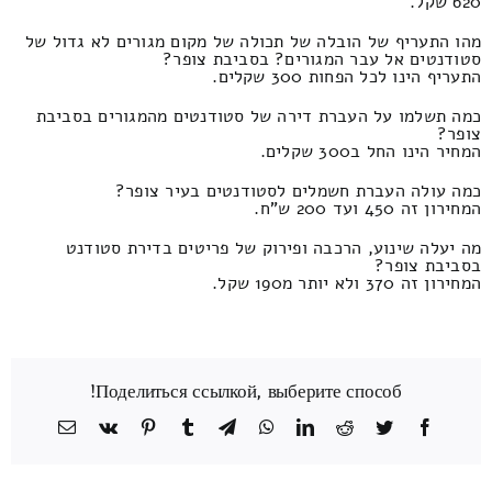
620 שקל.
מהו התעריף של הובלה של תכולה של מקום מגורים לא גדול של
סטודנטים אל עבר המגורים? בסביבת צופר?
התעריף הינו לכל הפחות 300 שקלים.
כמה תשלמו על העברת דירה של סטודנטים מהמגורים בסביבת
צופר?
המחיר הינו החל ב300 שקלים.
כמה עולה העברת חשמלים לסטודנטים בעיר צופר?
המחירון זה 450 ועד 200 ש"ח.
מה יעלה שינוע, הרכבה ופירוק של פריטים בדירת סטודנט
בסביבת צופר?
המחירון זה 370 ולא יותר מ190 שקל.
Поделиться ссылкой, выберите способ!
Facebook
Twitter
Reddit
LinkedIn
WhatsApp
Telegram
Tumblr
Pinterest
Vk
כתובת
דואר
אלקטרוני