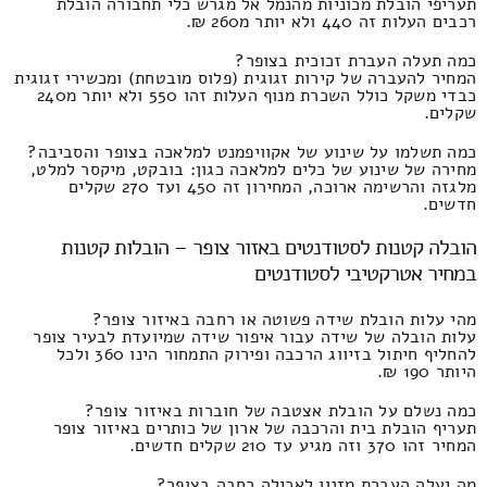
תעריפי הובלת מכוניות מהנמל אל מגרש כלי תחבורה הובלת
רכבים העלות זה 440 ולא יותר מ260 ₪.
כמה תעלה העברת זכוכית בצופר?
המחיר להעברה של קירות זגוגית (פלוס מובטחת) ומכשירי זגוגית
כבדי משקל כולל השכרת מנוף העלות זהו 550 ולא יותר מ240
שקלים.
כמה תשלמו על שינוע של אקוויפמנט למלאכה בצופר והסביבה?
מחירה של שינוע של כלים למלאכה כגון: בובקט, מיקסר למלט,
מלגזה והרשימה ארוכה, המחירון זה 450 ועד 270 שקלים
חדשים.
הובלה קטנות לסטודנטים באזור צופר – הובלות קטנות
במחיר אטרקטיבי לסטודנטים
מהי עלות הובלת שידה פשוטה או רחבה באיזור צופר?
עלות הובלה של שידה עבור איפור שידה שמיועדת לבעיר צופר
להחליף חיתול בזיווג הרכבה ופירוק התמחור הינו 360 ולכל
היותר 190 ₪.
כמה נשלם על הובלת אצטבה של חוברות באיזור צופר?
תעריף הובלת בית והרכבה של ארון של כותרים באיזור צופר
המחיר זהו 370 וזה מגיע עד 210 שקלים חדשים.
מה יעלה העברת מזנון לאכילה רחבה בצופר?