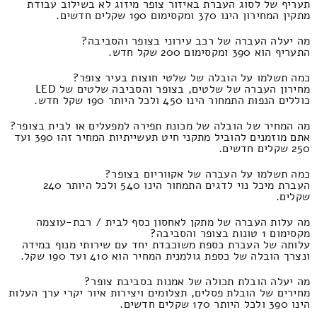
תעריף של לסוג העברת באיזור צופר מיזוג לא בשילוב עבודת
מתקין המחירון הינו 370 ומקסימום 190 שקלים חדשים.
מה יעלה העברה של רכב עירוני בצופר והסביבה?
התעריף הוא 390 ומקסימום 200 שקל חדש.
כמה תשלמו על הובלה של שלטי חוצות בעיר צופר?
מחירון העברה של שלטים, בצופר והסביבה שלטים של LED
כוללים הנפות התמחור הינו 450 ולכל היותר 190 שקל חדש.
מה המחיר של הובלה של מכונת תפירה למפעלים או לבית בצופר?
אתם מוזמנים להוביל מתקני חיט תעשייתיות המחיר זהו 390 ועד
250 שקלים חדשים.
כמה תשלמו על העברה של אקווריום בצופר?
העברת מיכל נוי לדגים התמחור הינו 540 ולכל היותר 240
שקלים.
מה עלות העברה של מתקן לאחסון כסף לבית / רבת-עוצמה
מקסימום 1 טונות בצופר והסביבה?
עלותה של העברת כספת משוכבדת יחד עם שירותי מנוף במידה
ונצרך הובלה של כספת גולמנית המחיר הוא 410 ועד 190 שקל.
מה יעלה הובלת תכולה של אמנות בסביבת צופר?
מחירים של הובלת פסלים, תצלומים ויצירות איור יקרי ערך העלות
הינו 390 ולכל היותר 170 שקלים חדשים.