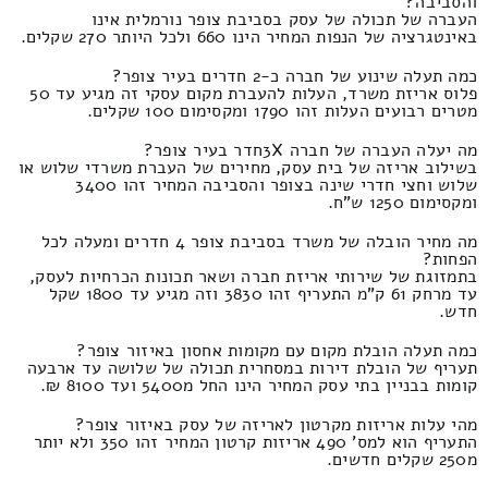
והסביבה?
העברה של תכולה של עסק בסביבת צופר נורמלית אינו
באינטגרציה של הנפות המחיר הינו 660 ולכל היותר 270 שקלים.
כמה תעלה שינוע של חברה כ-2 חדרים בעיר צופר?
פלוס אריזת משרד, העלות להעברת מקום עסקי זה מגיע עד 50
מטרים רבועים העלות זהו 1790 ומקסימום 100 שקלים.
מה יעלה העברה של חברה 3Xחדר בעיר צופר?
בשילוב אריזה של בית עסק, מחירים של העברת משרדי שלוש או
שלוש וחצי חדרי שינה בצופר והסביבה המחיר זהו 3400
ומקסימום 1250 ש"ח.
מה מחיר הובלה של משרד בסביבת צופר 4 חדרים ומעלה לכל
הפחות?
בתמזוגת של שירותי אריזת חברה ושאר תכונות הכרחיות לעסק,
עד מרחק 61 ק"מ התעריף זהו 3830 וזה מגיע עד 1800 שקל
חדש.
כמה תעלה הובלת מקום עם מקומות אחסון באיזור צופר?
תעריף של הובלת דירות במסחרית תכולה של שלושה עד ארבעה
קומות בבניין בתי עסק המחיר הינו החל מ5400 ועד 8100 ₪.
מהי עלות אריזות מקרטון לאריזה של עסק באיזור צופר?
התעריף הוא למס' 490 אריזות קרטון המחיר זהו 350 ולא יותר
מ250 שקלים חדשים.