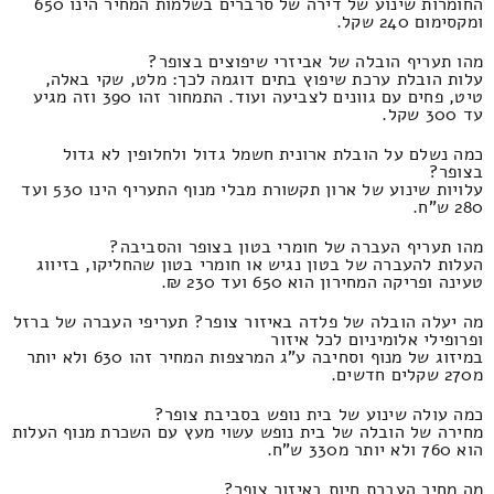
החומרות שינוע של דירה של סרברים בשלמות המחיר הינו 650
ומקסימום 240 שקל.
מהו תעריף הובלה של אביזרי שיפוצים בצופר?
עלות הובלת ערכת שיפוץ בתים דוגמה לכך: מלט, שקי באלה,
טיט, פחים עם גוונים לצביעה ועוד. התמחור זהו 390 וזה מגיע
עד 300 שקל.
כמה נשלם על הובלת ארונית חשמל גדול ולחלופין לא גדול
בצופר?
עלויות שינוע של ארון תקשורת מבלי מנוף התעריף הינו 530 ועד
280 ש"ח.
מהו תעריף העברה של חומרי בטון בצופר והסביבה?
העלות להעברה של בטון נגיש או חומרי בטון שהחליקו, בזיווג
טעינה ופריקה המחירון הוא 650 ועד 230 ₪.
מה יעלה הובלה של פלדה באיזור צופר? תעריפי העברה של ברזל
ופרופילי אלומיניום לכל איזור
במיזוג של מנוף וסחיבה ע"ג המרצפות המחיר זהו 630 ולא יותר
מ270 שקלים חדשים.
כמה עולה שינוע של בית נופש בסביבת צופר?
מחירה של הובלה של בית נופש עשוי מעץ עם השכרת מנוף העלות
הוא 760 ולא יותר מ330 ש"ח.
מה מחיר העברת חיות באיזור צופר?