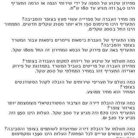
מחירון שינוע של הספה על ידי שירותי הנפה או הרמה התעריף
הינו 340 וזה מגיע עד 180 ש"ח.
מה מחיר העברה של ספרייה עשוי מעץ בצופר והסביבה?
התעריף הינו מינימום 150 ולא יותר מ210 שקלים חדשים. התמחור
הינו החל ב200 שקלים.
מהו התעריף של העברת כיסאות גיימרים כיסאות עבור המשרד
בצופר והסביבה?
התעריף באה עם פירוק של הכסא המחירון זה החל מ180 שקל.
כמה תשלמו על שינוע של ריהוט למקום העבודה בצופר?
מחירון העברה של פריטים בשביל המשרד בתמזוגת של פירוק
ואריזה התעריף זהו במחיר התחלתי של 200 שקל.
כמה נשלם על תעריפי שירותים של הובלה לקהל הסטודנטים
בצופר?
המחיר הוא מחיר ממוצע.
כמה עולה הובלת דירה עם הציבור הסטודנטיאלי מצומצמת יותר
באיזור צופר?
התעריף הינו 670 וזה מגיע עד 300 שקל. העלות הינו 950 וזה
מגיע עד 520 ₪.
כמה תשלמו על הובלת דירה שמיועדת לשותפים בצופר והסביבה?
שלוש נשואים טריים לכל הפחות? העלות הינו 1390 ומקסימום