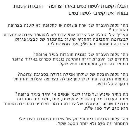
הובלה קטנות לסטודנטים באזור צרופה – הובלות קטנות
במחיר אטרקטיבי לסטודנטים
מהי עלות העברה של ארון פשוטה או לחלופין לא קטנה בצרופה
והסביבה?
תעריף של הובלה של שידה שמיועדת ל# להתאפר שידה שמיועדת
לבצרופה והסביבה להחליף טיטול בסינתזה של לבצע פירוק
והרכבה התמחור זהו 360 ועד 200 שקלים.
מהי עלות העברה של כוננית חוברות בעיר צרופה?
מחירים של העברת דירה והתקנת כוננית ספרים באיזור צרופה
המחיר זהו 370 ומקסימום 200 שקל.
מהי עלות הובלה של שולחן אכילה גדולה בסביבת צרופה?
בסיפוח הרכבת ופירוק שולחן אכילה בצרופה העלות זהו החל
מ190 שקל חדש.
מה מחיר שינוע של מזרן לשני אנשים או יחיד בעיר צרופה?
מחיר העברת מזרן בשביל 2 אנשים, אחד, מזרונים מחברות
מזרנים שונות בסינתזה של עבודת הרמה בצרופה והסביבה המחיר
הוא 230 ועד 180 ש"ח.
מהי עלות הובלות בית ופירוק של שידות המטבח בצרופה?
התמחור זה 630 ולא יותר מ240 שקל.