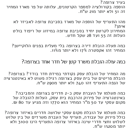
בעיר צרופה?
הוספה בקורולציה למספר הקרטונים, עלותה של פר מארז המחיר
זה 51 ולא יותר מ21 ש"ח.
מהו התעריף של הוספה של מארז בסביבת צרופה לאביזר לא
איתן?
המחירון לקרטון יחיד בסביבת צרופה במיזוג של ריפוד בולט
העלות זה 55 ועד 28 שקל חדש.
כמה תעלה הובלת דירה בצרופה בלי מעלית בפנים הלוקיישן?
המחיר זהו אקסטרה 17% ולא יותר מ11%.
כמה עולה הובלת משרד קטן של חדר אחד בצרופה?
מה המחיר של הובלת עסק נקודתי במידת חדר בודד? בצרופה?
הובלת פריטים של בית עסק בצרופה רגילה פשוט לא באינטגרציה
של הנפה התעריף זהו 740 ולא יותר מ290 ש"ח.
כמה תשלמו על העברת עסק כ-2 חדרים בצרופה והסביבה?
באינטגרציה של פירוק והרכבת בית עסק, העלות להובלה של
מקום עסקי עד 50 מ"ר המחיר הוא 1770 וזה מגיע עד 80 ₪.
כמה תשלמו על הובלת מקום עסקי שלושה חדרים באיזור צרופה?
כולל פירוק של עבודה, תעריף של העברת משרדים של בין שלוש
לשלוש וחצי חדרי שינה באיזור צרופה התעריף הינו 3100 ולא
יותר מ1320 ש"ח.