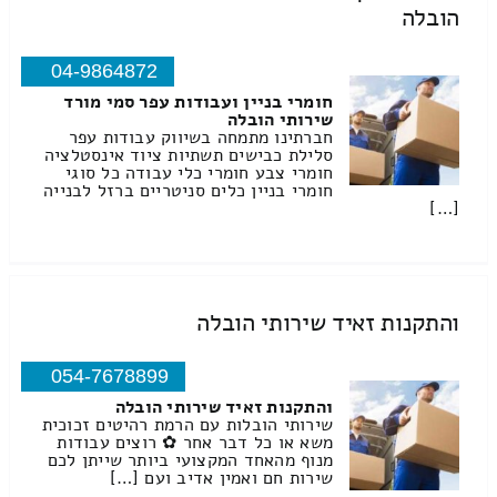
הובלה
04-9864872
חומרי בניין ועבודות עפר סמי מורד
שירותי הובלה
חברתינו מתמחה בשיווק עבודות עפר
סלילת כבישים תשתיות ציוד אינסטלציה
חומרי צבע חומרי כלי עבודה כל סוגי
חומרי בניין כלים סניטריים ברזל לבנייה
[…]
והתקנות זאיד שירותי הובלה
054-7678899
והתקנות זאיד שירותי הובלה
שירותי הובלות עם הרמת רהיטים זכוכית
משא או כל דבר אחר ✿ רוצים עבודות
מנוף מהאחד המקצועי ביותר שייתן לכם
שירות חם ואמין אדיב ועם […]