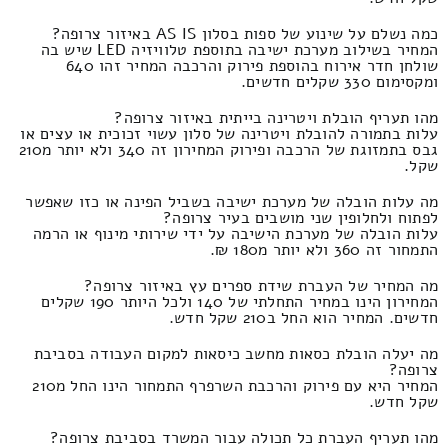
כמה נשלם על שינוע של ספות בסלון AS IS באיזור צרופה?
המחיר בשילוב מערכת ישיבה בתוספת טלוויזיה LED שיש בה
שולחן חדר אירוח בהוספת פירוק והרכבה המחיר זהו 640
ומקסימום 330 שקלים חדשים.
מהו תעריף הובלת ויטרינה בייתית באיזור צרופה?
עלות בתמורה להובלת ויטרינה של סלון עשוי זכוכית או עצים או
גבס בתמזוגת של הרכבה ופירוק המחירון זה 340 ולא יותר מ210
שקל.
מה עלות הובלה של מערכת ישיבה בשביל הפינה או כזו שאפשר
לפתוח ולחלופין שני מושבים בעיר צרופה?
עלות הובלה של מערכת הישיבה על ידי שירותי מינוף או הרמה
התמחור זה 360 ולא יותר מ180 ₪.
מה המחיר של העברת שידת ספרים עץ באיזור צרופה?
המחירון הינו במחיר התחלתי של 140 ולכל היותר 190 שקלים
חדשים. המחיר הוא החל ב210 שקל חדש.
מה יעלה הובלת כסאות מחשב כיסאות למקום העבודה בסביבת
צרופה?
המחיר היא עם פירוק והרכבת השרפרף התמחור הינו החל מ210
שקל חדש.
מהו תעריף העברת כל תכולה עבור המשרד בסביבת צרופה?