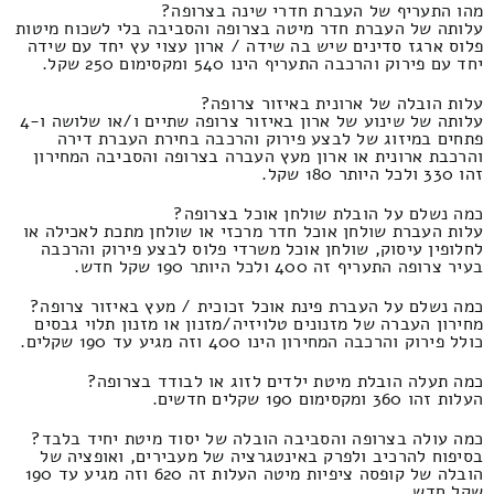
מהו התעריף של העברת חדרי שינה בצרופה?
עלותה של העברת חדר מיטה בצרופה והסביבה בלי לשכוח מיטות
פלוס ארגז סדינים שיש בה שידה / ארון עצוי עץ יחד עם שידה
יחד עם פירוק והרכבה התעריף הינו 540 ומקסימום 250 שקל.
עלות הובלה של ארונית באיזור צרופה?
עלותה של שינוע של ארון באיזור צרופה שתיים ו/או שלושה ו-4
פתחים במיזוג של לבצע פירוק והרכבה בחירת העברת דירה
והרכבת ארונית או ארון מעץ העברה בצרופה והסביבה המחירון
זהו 330 ולכל היותר 180 שקל.
כמה נשלם על הובלת שולחן אוכל בצרופה?
עלות העברת שולחן אוכל חדר מרכזי או שולחן מתכת לאכילה או
לחלופין עיסוק, שולחן אוכל משרדי פלוס לבצע פירוק והרכבה
בעיר צרופה התעריף זה 400 ולכל היותר 190 שקל חדש.
כמה נשלם על העברת פינת אוכל זכוכית / מעץ באיזור צרופה?
מחירון העברה של מזנונים טלויזיה/מזנון או מזנון תלוי גבסים
כולל פירוק והרכבה המחירון הינו 400 וזה מגיע עד 190 שקלים.
כמה תעלה הובלת מיטת ילדים לזוג או לבודד בצרופה?
העלות זהו 360 ומקסימום 190 שקלים חדשים.
כמה עולה בצרופה והסביבה הובלה של יסוד מיטת יחיד בלבד?
בסיפוח להרכיב ולפרק באינטגרציה של מעבירים, ואופציה של
הובלה של קופסה ציפיות מיטה העלות זה 620 וזה מגיע עד 190
שקל חדש.