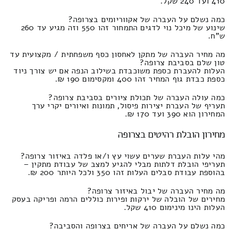
410 ועד 240 שקל.
כמה נשלם על העברה של אקווריומים בצרופה?
שינוע של מיכל נוי לדגים התמחור זהו 550 וזה מגיע עד 260
ש"ח.
מה מחיר העברה של מתקן לאחסון כסף משפחתית / מקצועית עד
טון שלם בסביבת צרופה?
העלות להעברת כספת משוכבדת בשילוב הנפה אם יש צורך ניוד
כספת כבדת גוף המחיר זהו 400 ומקסימום 190 ₪.
כמה עולה העברה של תכולת ציורים בסביבת צרופה?
תעריף של העברת יצירות פיסול, תמונות ואיורים יקרי ערך
המחירון הוא 390 ועד 170 ₪.
מחירון הובלת רהיטים בצרופה
מהי עלות העברת שערים עשוי עץ ו/או פלדה באיזור צרופה?
תעריפי הובלת דלתות מבלי להגיע למצב של עבודת מתקין –
בהוספת עבודת סבלים העלות זהו 350 ולכל היותר 200 ₪.
מה מחיר העברה של יבול באיזור צרופה?
מחירים של הובלה של ירקות ופירות כוללים הרמה ופריקה בעסק
העלות הינו מינימום 410 שקל.
כמה נשלם על העברה של אריחים בצרופה והסביבה?