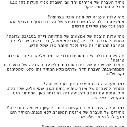
מחיר העברה של אריחים יחד עם השכרת מנוף העלות זהו 640
ולכל היותר 200 שקל.
מהי עלות העברה של פינת אוכל בצרופה?
אופציית הובלה של מטבח בסיוע של השכרת מנוף התעריף הוא
550 ועד 250 שקלים חדשים.
מהי עלות הובלה של אמצעים של תחזוקת דירה בסביבת צרופה?
המחיר להובלת כלי בית (מכניזמי מאכל, כלי בישול שנדלירים
וכיו"ב) התמחור זה 370 ולכל היותר 170 שקל חדש.
מה עלות הובלת ציוד מסכים וחדרי שרתים אלקטרוניים בסביבת
צרופה?
מחירה של שינוע של דירת סרברים מלא עם ההובלה של המערכות
הממוחשבות העברת חדר שרתים מלא המחיר זהו 670 ומקסימום
240 ש"ח.
כמה תעלה הובלת חומרי בניין בעיר צרופה?
המחיר להעברה של ציוד שיפוץ בתים כגון: שקי מלט, שקי בלה,
חול, פחים עם גוונים לצביעה וזה לא נגמר כאן. התמחור הינו
400 ועד 270 ₪.
כמה עולה העברת ארון תקשורת נרחב / קטן בצרופה והסביבה?
מחירים של העברה של ארונית תקשורת ללא הנפות המחיר הינו
510 ולכל היותר 280 ₪.