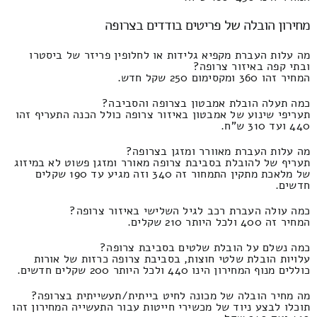
מחירון הובלה של פריטים בודדים בצרופה
מה עלות העברת מקפיא גלידות או לחלופין פריזר של ביסטרו
ובתי קפה באיזור צרופה?
המחיר זהו 360 ומקסימום 250 שקל חדש.
כמה תעלה הובלת אמבטון בצרופה והסביבה?
תעריפי שינוע של אמבטון באיזור צרופה כולל הכנה התעריף זהו
440 ועד 310 ש"ח.
מה עלות העברת מאוורר ומזגן בצרופה?
תעריף של להובלת בסביבת צרופה מאורר ומזגן פשוט לא במיזוג
של מלאכת מתקין התמחור זה 340 וזה מגיע עד 190 שקלים
חדשים.
כמה עולה העברת רכב לגיל השלישי באיזור צרופה?
המחיר זה 400 ולכל היותר 210 שקלים.
כמה נשלם על הובלת שלטים בסביבת צרופה?
עלויות הובלת שלטי חוצות, בסביבת צרופה כרזות של אורות
כוללים מנוף המחירון הינו 440 ולכל היותר 200 שקלים חדשים.
מה מחיר הובלה של מכונה לחיט בייתית/תעשייתית בצרופה?
תוכלו לבצע ניוד של מכשירי חייטות עבור התעשייה המחירון זהו