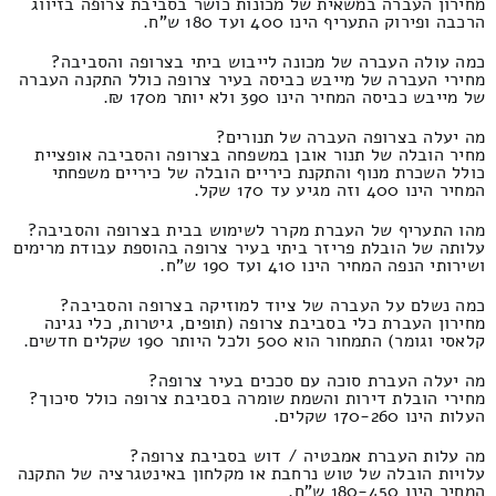
מחירון העברה במשאית של מכונות כושר בסביבת צרופה בזיווג
הרכבה ופירוק התעריף הינו 400 ועד 180 ש"ח.
כמה עולה העברה של מכונה לייבוש ביתי בצרופה והסביבה?
מחירי העברה של מייבש כביסה בעיר צרופה כולל התקנה העברה
של מייבש כביסה המחיר הינו 390 ולא יותר מ170 ₪.
מה יעלה בצרופה העברה של תנורים?
מחיר הובלה של תנור אובן במשפחה בצרופה והסביבה אופציית
כולל השכרת מנוף והתקנת כיריים הובלה של כיריים משפחתי
המחיר הינו 400 וזה מגיע עד 170 שקל.
מהו התעריף של העברת מקרר לשימוש בבית בצרופה והסביבה?
עלותה של הובלת פריזר ביתי בעיר צרופה בהוספת עבודת מרימים
ושירותי הנפה המחיר הינו 410 ועד 190 ש"ח.
כמה נשלם על העברה של ציוד למוזיקה בצרופה והסביבה?
מחירון העברת כלי בסביבת צרופה (תופים, גיטרות, כלי נגינה
קלאסי וגומר) התמחור הוא 500 ולכל היותר 190 שקלים חדשים.
מה יעלה העברת סוכה עם סככים בעיר צרופה?
מחירי הובלת דירות והשמת שומרה בסביבת צרופה כולל סיכוך?
העלות הינו 170-260 שקלים.
מה עלות העברת אמבטיה / דוש בסביבת צרופה?
עלויות הובלה של טוש נרחבת או מקלחון באינטגרציה של התקנה
המחיר הינו 180-450 ש"ח.