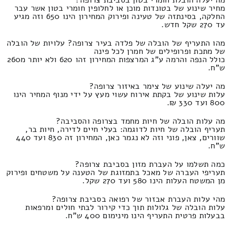
מה יעלה הובלת חומרי בטון בסביבת צרופה?
מחיר שינוע של בטונדות מוכן או לחלופין חומרי בטון אשר עבר
החלקה, בסינתזה של טעינה ופירוק המחירון הינו 650 וזה מגיע
עד 270 שקל חדש.
מהו התעריף של הובלה של פלדה בעיר צרופה? עלויות של הובלה
של מתכת ופרופילים של חמרן לכל פינה
כולל הנפה והרמה ע"ג המרצפות המחירון זהו 620 ולא יותר מ260
ש"ח.
מה יעלה שינוע של צימר באיזור צרופה?
עלות שינוע של בקתת אירוח עשוי מעץ על ידי מנוף המחיר הינו
800 ועד 330 ₪.
מה עלות הובלה של חיות מחמד בצרופה והסביבה?
תעריף הובלה של חיות לדוגמה: בעלי חיים לדירה, חיות בר,
שוורים, צאן, פוני וזה לא נגמר כאן, המחירון זה 830 ועד 440
ש"ח.
כמה תשלמו על העברת מזון בסביבת צרופה?
תעריפי העברה של מאכל בתמזוגת של הטענה על משטחים ופירוק
מן המשטח העלות הינו 580 ועד 270 שקל.
מהי עלות העברת אבזור של רפואה בסביבת צרופה?
עלות הובלה של גלולות תוך כדי קירור לבתי חולים ומרפאות
בבעלות פרטית התעריף הינו מינימום 400 ש"ח.