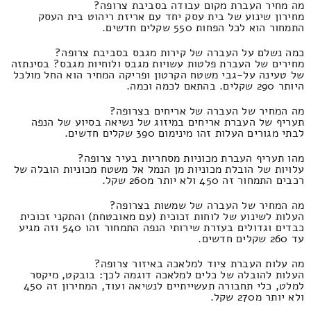
מה מחיר העברת מקום עבודה בסביבת צרופה?
מחירון שינוע של בית עסק יחד עם אריזת ריהוט בית העסק
התמחור הוא לכל הפחות 550 שקלים חדשים.
כמה נשלם על העברה של קירות מגבס בסביבת צרופה?
מחירים של העברת פלטות עשויות מגבס ולוחיות מגבס? בסינתזה
של טעינה על-גבי משטח הקרטון ופריקה המחיר הוא החל מולכל
היותר 290 שקלים. בהתאם לכמה וכמה.
מה המחיר של העברה של אריחים בצרופה?
תעריף של העברת אריחים במיזוג של נשיאה בסיוע של הנפה
לבתי מגורים העלות זהו מינימום 390 שקלים חדשים.
מהו תעריף העברת מכוניות מסחריות בעיר צרופה?
עלויות של הובלת מכוניות מן הנמל אל משטח מכוניות הובלה של
רכבים התמחור זה 450 ולא יותר מ260 שקל.
מה המחיר של העברה של שמשות בצרופה?
העלות לשינוע של לוחות זכוכית (עם מאובטחת) והתקני זכוכית
כבדים וגדולים בעזרת שירותי הנפה התמחור זהו 540 וזה מגיע
עד 260 שקלים חדשים.
מה עלות העברת ציוד למלאכה באיזור צרופה?
העלות להובלה של כלים למלאכה דוגמה לכך: בובקט, מיקסר
למלט, כלי תחבורה תעשייתיים לנשיאה ועוד, המחירון זה 450
ולא יותר מ270 שקל.