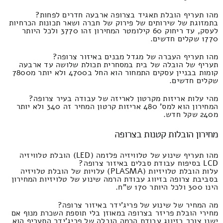
מהו תעריף הובלת תאגיד בצרופה ארבעה חדרים לפחות?
בתמזוגת של שירותים של פירוק של חברה ושאר תכונות הכרחיות
לעסק, עד ריחוק 60 קילומטר המחירון זהו 3770 ולכל היותר
1770 שקלים חדשים.
מהו תעריף העברה של מגדל מבנים באיזור צרופה?
תעריף של הובלה של בית במסחרית תכולת שלושה עד ארבעה
קומות בבניין עסקים התמחור הוא החל ב4700 ולא יותר מ7800
שקלים חדשים.
מהי עלות אריזות מקרטון לאריזה של עבודה בעיר צרופה?
המחירון הוא למס' 480 אריזות קרטון המחיר זה 340 ולא יותר
מ240 שקל חדש.
מחירון הובלות קטנות בצרופה
מהו תעריף שינוע של טלוויזיה פלזמה (LED) הובלת טלוויזיה
LCD בסיפוח עבודת סבלים באיזור צרופה?
עלות הובלת טלויזיות (PLASMA) עלויות של הובלת טלויזיה
בסביבת צרופה בזיווג עבודת הרמה שינוע של טלויזיות המחירון
הינו 300 ולכל היותר 170 ש"ח.
מה המחיר של שינוע של פריג'ידר באיזור צרופה?
מחירי הובלת פריזר בצרופה במאוזן בלי תוספת השכרת מנוף אם
ישנו צורך בזיווג עבודת הרמה הובלה של פריג'ידר התעריף הוא