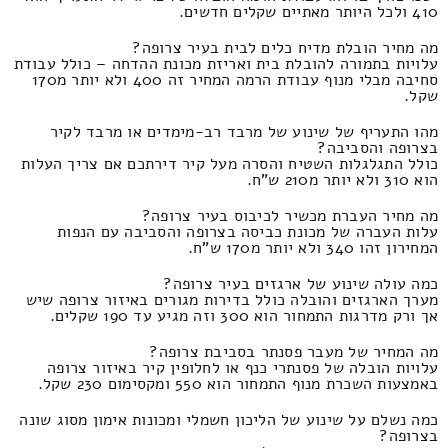
410 ולכל היותר מאתיים שקלים חדשים.
מה מחיר הובלת מדיח כלים לבית בעיר צרופה?
עלויות בתמורה להובלת בית ואריזת מכונת ההדחה – כולל עבודת
סחיבה מבלי מנוף עבודת הרמה המחיר זה 400 ולא יותר מ170
שקל.
מהו התעריף של שינוע של מרבד רב-מימדים או מרבד לקיר
בצרופה והסביבה?
כולל התגלגלות השטיח והסרה מעל קיר דירתכם אם צריך העלות
הוא 310 ולא יותר מ210 ש"ח.
מה מחיר העברת מכשיר לכיבוס בעיר צרופה?
עלות העברה של מכונת כביסה בצרופה והסביבה עם הנפות
המחירון זהו 340 ולא יותר מ170 ש"ח.
כמה עולה שינוע של ארגזים בעיר צרופה?
מערך הארגזים והובלה כולל בדירות מגורים באיזור צרופה שיש
אך ורק מדרגות התמחור הוא 300 וזה מגיע עד 190 שקלים.
מה המחיר של מעבר פסנתר בסביבת צרופה?
עלויות הובלה של פסנתרי כנף או לחלופין קיר באיזור צרופה
באמצעות השכרת מנוף התמחור הוא 550 ומקסימום 230 שקל.
כמה נשלם על שינוע של הליכון חשמלי ומכונות אימון מסוג שונה
בצרופה?