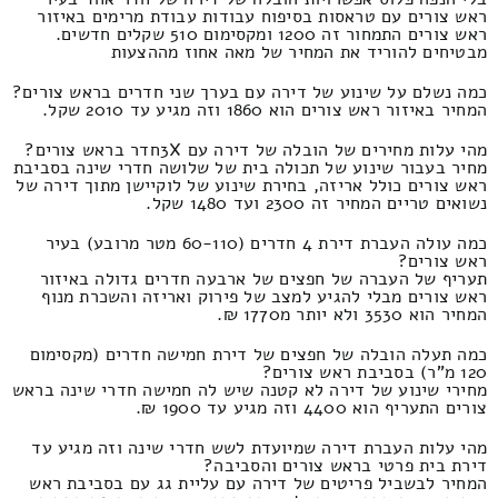
ראש צורים עם טראסות בסיפוח עבודות עבודת מרימים באיזור
ראש צורים התמחור זה 1200 ומקסימום 510 שקלים חדשים.
מבטיחים להוריד את המחיר של מאה אחוז מההצעות
כמה נשלם על שינוע של דירה עם בערך שני חדרים בראש צורים?
המחיר באיזור ראש צורים הוא 1860 וזה מגיע עד 2010 שקל.
מהי עלות מחירים של הובלה של דירה עם 3Xחדר בראש צורים?
מחיר בעבור שינוע של תכולה בית של שלושה חדרי שינה בסביבת
ראש צורים כולל אריזה, בחירת שינוע של לוקיישן מתוך דירה של
נשואים טריים המחיר זה 2300 ועד 1480 שקל.
כמה עולה העברת דירת 4 חדרים (60-110 מטר מרובע) בעיר
ראש צורים?
תעריף של העברה של חפצים של ארבעה חדרים גדולה באיזור
ראש צורים מבלי להגיע למצב של פירוק ואריזה והשכרת מנוף
המחיר הוא 3530 ולא יותר מ1770 ₪.
כמה תעלה הובלה של חפצים של דירת חמישה חדרים (מקסימום
120 מ"ר) בסביבת ראש צורים?
מחירי שינוע של דירה לא קטנה שיש לה חמישה חדרי שינה בראש
צורים התעריף הוא 4400 וזה מגיע עד 1900 ₪.
מהי עלות העברת דירה שמיועדת לשש חדרי שינה וזה מגיע עד
דירת בית פרטי בראש צורים והסביבה?
המחיר לבשביל פריטים של דירה עם עליית גג עם בסביבת ראש