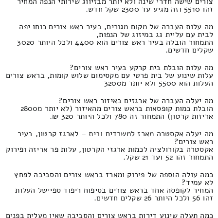
צורים שישה חדרי שינה ולא יותר מבזיווג שירותי הנפה המחיר
זהו 5510 וזה מגיע עד 2300 שקל חדש.
מה עלות העברה של מקום מגורים, בעיר ראש צורים כוחו יפה
לבית עם עליית גג במיזוג של הנפות,
התמחור הובלה בעיר ראש צורים הוא 4400 ולכל היותר 3020
שקלים חדשים.
מה עלות הובלת בית קרקע בעיר ראש צורים?
עלות שינוע של בית פרטי עם מקסימום שלוש קומות, בראש צורים
העלות הוא 5500 ולא יותר מ3200
מה יעלה העברה של ארגזים באיזור ראש צורים?
הובלת כמות קופסאות בראש צורים מהאיזור (לא יותר מ2800
אריזות קרטון) התמחור זה 780 ולכל היותר 320 ₪.
מה יעלה אקסטרה מארז למשרדים ובית – לארגז קרטון, בעיר
ראש צורים?
אקסטרה בקורולציה לכמות ארגזי הקרטון, עלות פר אריזה ופירוק
התמחור זהו 52 ועד 21 שקל.
כמה עולה הוספה של פירוק ומארז בראש צורים והסביבה לפחץ
לא עמיד?
המחיר לקופסה אחד בראש צורים בסיפוח ריפוד ספיישל העלות
זהו 56 ולכל היותר 26 שקלים חדשים.
כמה תעלה שינוע דירות בראש צורים והסביבה שאין מעלית בפנים