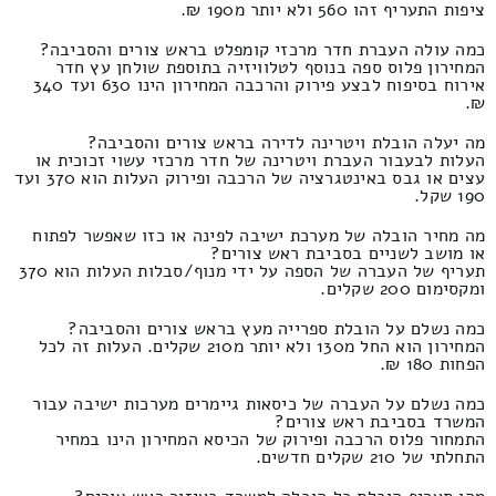
ציפות התעריף זהו 560 ולא יותר מ190 ₪.
כמה עולה העברת חדר מרכזי קומפלט בראש צורים והסביבה?
המחירון פלוס ספה בנוסף לטלוויזיה בתוספת שולחן עץ חדר
אירוח בסיפוח לבצע פירוק והרכבה המחירון הינו 630 ועד 340
₪.
מה יעלה הובלת ויטרינה לדירה בראש צורים והסביבה?
העלות לבעבור העברת ויטרינה של חדר מרכזי עשוי זכוכית או
עצים או גבס באינטגרציה של הרכבה ופירוק העלות הוא 370 ועד
190 שקל.
מה מחיר הובלה של מערכת ישיבה לפינה או כזו שאפשר לפתוח
או מושב לשניים בסביבת ראש צורים?
תעריף של העברה של הספה על ידי מנוף/סבלות העלות הוא 370
ומקסימום 200 שקלים.
כמה נשלם על הובלת ספרייה מעץ בראש צורים והסביבה?
המחירון הוא החל מ130 ולא יותר מ210 שקלים. העלות זה לכל
הפחות 180 ₪.
כמה נשלם על העברה של כיסאות גיימרים מערכות ישיבה עבור
המשרד בסביבת ראש צורים?
התמחור פלוס הרכבה ופירוק של הכיסא המחירון הינו במחיר
התחלתי של 210 שקלים חדשים.