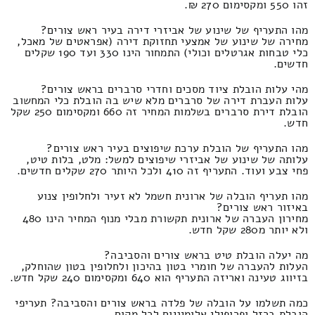
זהו 550 ומקסימום 270 ₪.
מהו התעריף של שינוע של אביזרי דירה בעיר ראש צורים?
מחירה של שינוע של אמצעי תחזוקת דירה (אפראטים של מאכל,
כלי טבחות אגרטלים וכולי) התמחור הינו 330 ועד 190 שקלים
חדשים.
מהי עלות הובלת ציוד מסכים וחדרי סרברים בראש צורים?
עלות העברת דירה של סרברים מלא שיש בה הובלת כלי המחשוב
הובלת דירת סרברים בשלמות המחיר זה 660 ומקסימום 250 שקל
חדש.
מהו התעריף של הובלת ערכת שיפוצים בעיר ראש צורים?
עלותה של שינוע של אביזרי שיפוצים למשל: מלט, בלות טיט,
פחי צבע ועוד. התעריף זה 410 ולכל היותר 270 שקלים חדשים.
מהו תעריף הובלה של ארונית חשמל לא זעיר ולחלופין צנוע
באיזור ראש צורים?
מחירון העברה של ארונית תקשורת מבלי מנוף המחיר הינו 480
ולא יותר מ280 שקל חדש.
מה יעלה הובלת טיט בראש צורים והסביבה?
העלות להעברה של חומרי בטון בהיכון ולחלופין בטון שהוחלק,
בזיווג טעינה ואריזה התעריף הוא 640 ומקסימום 240 שקל חדש.
כמה תשלמו על הובלה של פלדה בראש צורים והסביבה? תעריפי
הובלת ברזל ופרופילי אלומיניום לכל מקום