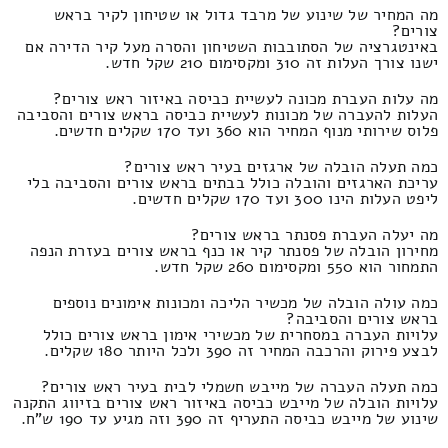
מה המחיר של שינוע של מרבד גדול או שטיחון לקיר בראש
צורים?
באינטגרציה של הסתובבות השטיחון והסרה מעל קיר הדירה אם
ישנו צורך העלות זה 310 ומקסימום 210 שקל חדש.
מה עלות העברת מכונה לעשיית כביסה באיזור ראש צורים?
העלות להעברה של מכונות לעשיית כביסה בראש צורים והסביבה
פלוס שירותי מנוף המחיר הוא 360 ועד 170 שקלים חדשים.
כמה תעלה הובלה של ארגזים בעיר ראש צורים?
עריכת הארגזים והובלה כולל בבתים בראש צורים והסביבה בלי
ליפט העלות הינו 300 ועד 170 שקלים חדשים.
מה יעלה העברת פסנתר בראש צורים?
מחירון הובלה של פסנתר קיר או כנף בראש צורים בעזרת הנפה
התמחור הוא 550 ומקסימום 260 שקל חדש.
כמה עולה הובלה של מכשיר הליכה ומכונות אימונים נוספים
בראש צורים והסביבה?
עלויות העברה במסחרית של מכשירי אימון בראש צורים כולל
לבצע פירוק והרכבה המחיר זה 390 ולכל היותר 180 שקלים.
כמה תעלה העברה של מייבש חשמלי לבית בעיר ראש צורים?
עלויות הובלה של מייבש כביסה באיזור ראש צורים בזיווג התקנה
שינוע של מייבש כביסה התעריף זה 390 וזה מגיע עד 190 ש"ח.