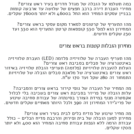
כמה תשלמו על הובלה של מגדל חדרים בעיר ראש צורים?
מחירי העברת דירה ברכב חפצים של שלושה עד ארבעה קומות
בבניין עסקים המחיר הוא החל ב4600 ולא יותר מ7600 שקלים.
מהו התעריף של קרטונים למארז מקום עסקי בראש צורים?
המחירון הוא למס' 530 קופסאות קרטון התעריף הוא 330 ועד
230 שקלים חדשים.
מחירון הובלות קטנות בראש צורים
מהו תעריף העברה של טלוויזיה פלזמה (LED) העברת טלוויזיה
באינטגרציה של סבלים בסביבת ראש צורים?
העלות להעברת טלויזיות (פלזמה) תעריפי הובלת טלויזיה באיזור
ראש צורים באינטגרציה של מלאכת סבלים הובלה של טלויזיות
התמחור זה 280 שקל ועד 170 ש"ח.
מה המחיר של העברה של גופי קירור בראש צורים והסביבה?
עלות הובלה של פריזר בסביבת ראש צורים בשכיבה בלי לכלול
אקסטרה מנוף במידת הצורך בסינתזה של עבודת סחיבה שינוע
של פריג'ידר המחירון זה 390 ולכל היותר מאתיים שקלים חדשים.
מה מחיר שינוע של מדיח כלים לבית בעיר ראש צורים?
מחירון למען הובלה של בית ופירוק והרכבת מדיח הכלים – כולל
עבודת הרמה ללא הנפות עבודת סחיבה המחיר הוא 400 ולא יותר
מ170 שקלים.