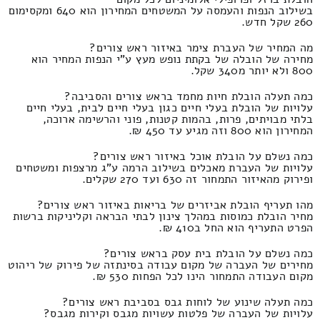
בשילוב הנפות והעמסה על המשטחים המחירון הוא 640 ומקסימום
260 שקל חדש.
מה המחיר של העברת צימר באיזור ראש צורים?
מחירה של הובלה של בקתת נופש מעץ ע"י הנפות המחיר הוא
800 ולא יותר מ340 שקל.
כמה תעלה הובלת חיות מחמד בראש צורים והסביבה?
עלויות של הובלת בעלי חיים כגון בעלי חיים לבית, בעלי חיים
בלתי מבויתים, פרות, בהמות קטנות, פוני והרשימה ארוכה,
המחירון הוא 800 וזה מגיע עד 450 ₪.
כמה נשלם על הובלת אוכל באיזור ראש צורים?
עלויות של העברת מאכלים בשילוב הרמה ע"ג מרצפות ומשטחים
ופירוק מהאיזור התמחור זה 630 ועד 270 שקלים.
מהו תעריף הובלת אביזרים של בריאות באיזור ראש צורים?
מחיר הובלת כמוסות במהלך צינון לבתי הבראה וקליניקות ברשות
הפרט התעריף הוא החל ב410 ₪.
כמה נשלם על הובלת בית עסק בראש צורים?
מחירים של העברה של מקום עבודה בסינתזה של פירוק של ריהוט
מקום העבודה התמחור הינו לכל הפחות 530 ₪.
כמה תעלה שינוע של לוחות גבס בסביבת ראש צורים?
עלויות של העברה של פלטות עשויות מגבס וקירות מגבס?