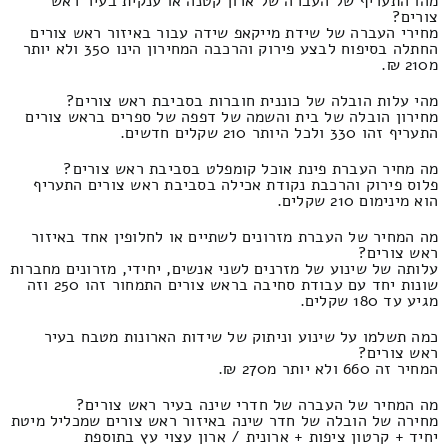
מהו התעריף של העברה של ארון קטנה או ענקית בעיר ראש
צורים?
מחירי העברה של שידת מייקאפ שידה עבור באיזור ראש צורים
החתלה בסיפוח לבצע פירוק והרכבה המחירון הינו 350 ולא יותר
מ210 ₪.
מהי עלות הובלה של כוננית חוברות בסביבת ראש צורים?
מחירון הובלה של בית והשמה של דפפה של ספרים בראש צורים
התעריף זהו 330 ולכל היותר 210 שקלים חדשים.
מה מחיר העברת פינת אוכל קומפלט בסביבת ראש צורים?
פלוס פירוק והרכבת נקודת אכילה בסביבת ראש צורים התעריף
הוא מינימום 210 שקלים.
מה המחיר של העברת מזרונים לשתיים או לחלופין אחד באיזור
ראש צורים?
עלותה של שינוע של מזרנים לשני אנשים, יחידי, מזרונים מחברות
שונות יחד עם עבודת סחיבה בראש צורים התמחור זהו 250 וזה
מגיע עד 180 שקלים.
כמה תשלמו על שינוע וניתוק של שידות הארונות מטבח בעיר
ראש צורים?
המחיר זה 660 ולא יותר מ270 ₪.
מה המחיר של העברה של חדרי שינה בעיר ראש צורים?
מחירה של הובלה של חדר שינה באיזור ראש צורים שמכליל מיטת
יחיד + קרטון ציפות + ארונית / ארון עצוי עץ בתוספת