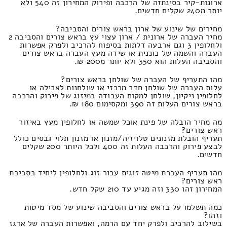
ארונות-קיר בסינתזה של הרכבה ופירוק המחירון זה 540 ולא
יותר מ240 שקלים חדשים.
מחירים של שינוע של ארון בראש צורים והסביבה?
מחיר העברה של ארונית / ארון עצוי עץ בראש צורים והסביבה 2
ולחלופין 3 וגם ארבעה דלתות בסיפוח להרכיב ולפרק אפשרות
העברה והשמה של כוננית או שידה מעץ העברה בראש צורים
והסביבה העלות הוא 350 ולא יותר מ200 ₪.
מהו התעריף של העברה של שולחן בראש צורים?
עלות העברה של שולחן חדר מרכזי או שולחנות לאכילה או
לחלופין ניקיון, שולחן למקום העבודה במיזוג של פירוק והרכבה
בראש צורים העלות זה 390 ומקסימום 180 ₪.
מה מחיר הובלה של פינת אוכל שמשה או לחלופין מעץ באיזור
ראש צורים?
תעריף הובלת מזנונים טלויזיה/מזנון או מזנון תלוי גבסים כולל
לבצע פירוק והרכבה העלות זה 400 ולכל היותר 200 שקלים
חדשים.
מהו תעריף העברת מיטה זוגית עבור זוג ולחלופין ליחיד בסביבת
ראש צורים?
המחירון זהו 330 וזה מגיע עד 210 שקל חדש.
כמה תשלמו על בראש צורים והסביבה שינוע של מסד מיטות
וזהו?
בשילוב להרכיב ולפרק יחד עם הרמה, ואפשרות העברה של ארגז