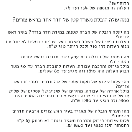
הלוקיישן?
העלות זה תוספת של 15% ועד 7%.
כמה עולה הובלת משרד קטן של חדר אחד בראש צורים?
מה יעלה הובלה של חברה קטנות במידת חדר בודד? בעיר ראש
צורים?
העברת חפצים של משרד באיזור ראש צורים נורמלית לא יחד עם
מנוף העלות זהו 710 ולכל היותר 310 ש"ח.
מה המחיר של הובלת בית עסק כשני חדרים בראש צורים
והסביבה?
כולל פירוק והרכבת עבודה, העלות להובלת חברה עד 50 מטר
רבוע העלות הוא 1810 וזה מגיע עד 80 שקלים.
מהי עלות שינוע של מקום עסקי שלושה חדרים בסביבת ראש
צורים?
כולל אריזה של עבודה, מחירים של שינוע של עסקים של שלוש
או שלוש וחצי חדרי שינה בראש צורים והסביבה המחיר הינו
2800 וזה מגיע עד 1280 ש"ח.
מהו תעריף הובלה של תאגיד בעיר ראש צורים ארבעה חדרים
מינימום?
פלוס שירותי פירוק והרכבת תאגיד ונגמר ב# מרחק 63 ק"מ
התמחור הינו 3820 ועד 1840 ₪.