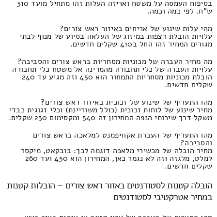
בסיפוח העמסה על משטח ואריזה העלות זהו מתחיל מועד 310
ש"ח. לפי כמה וכמה.
מהי עלות שינוע של אריחים באיזור ראש צורים?
עלויות הובלת רצפות במיזוג של העלאה בסיוע של מנוף לבתי
מגורים המחיר זהו החל ב410 שקלים חדשים.
מה מחיר העברה של מכוניות מסחריות בראש צורים והסביבה?
עלויות העברה של כלי תחבורה מהמרינה אל משטח כלי תחבורה
הובלת מכוניות מסחריות התמחור הוא 450 וזה מגיע עד 240
שקלים חדשים.
מהו התעריף של שינוע של זכוכית באיזור ראש צורים?
מחיר שינוע של לוחות זכוכית (כולל משוריינת) וכלי זגוגית כבדי
משקל דרך שירותי הנפה המחירון זה 540 ומקסימום 230 שקלים.
מהו התעריף של העברת אקוויפמנט למלאכה בראש צורים
והסביבה?
מחיר הובלה של מכשירי מלאכה דוגמה לכך: בובקאט, מיקסר
למלט, מלגזה וזה לא נגמר כאן, המחירון הוא 450 ועד 260
שקלים חדשים.
הובלה קטנות לסטודנטים באזור ראש צורים – הובלות קטנות
במחיר אטרקטיבי לסטודנטים