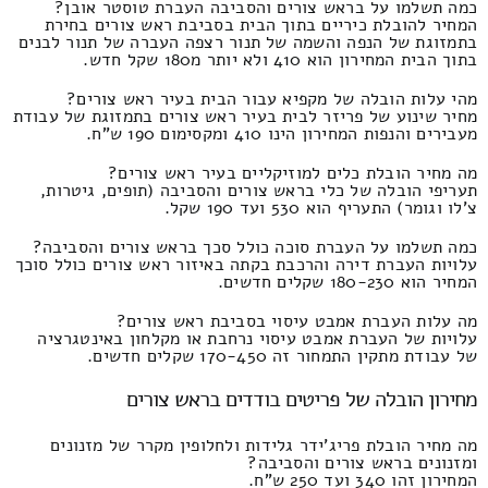
כמה תשלמו על בראש צורים והסביבה העברת טוסטר אובן?
המחיר להובלת כיריים בתוך הבית בסביבת ראש צורים בחירת
בתמזוגת של הנפה והשמה של תנור רצפה העברה של תנור לבנים
בתוך הבית המחירון הוא 410 ולא יותר מ180 שקל חדש.
מהי עלות הובלה של מקפיא עבור הבית בעיר ראש צורים?
מחיר שינוע של פריזר לבית בעיר ראש צורים בתמזוגת של עבודת
מעבירים והנפות המחירון הינו 410 ומקסימום 190 ש"ח.
מה מחיר הובלת כלים למוזיקליים בעיר ראש צורים?
תעריפי הובלה של כלי בראש צורים והסביבה (תופים, גיטרות,
צ'לו וגומר) התעריף הוא 530 ועד 190 שקל.
כמה תשלמו על העברת סוכה כולל סכך בראש צורים והסביבה?
עלויות העברת דירה והרכבת בקתה באיזור ראש צורים כולל סוכך
המחיר הוא 180-230 שקלים חדשים.
מה עלות העברת אמבט עיסוי בסביבת ראש צורים?
עלויות של העברת אמבט עיסוי נרחבת או מקלחון באינטגרציה
של עבודת מתקין התמחור זה 170-450 שקלים חדשים.
מחירון הובלה של פריטים בודדים בראש צורים
מה מחיר הובלת פריג'ידר גלידות ולחלופין מקרר של מזנונים
ומזנונים בראש צורים והסביבה?
המחירון זהו 340 ועד 250 ש"ח.