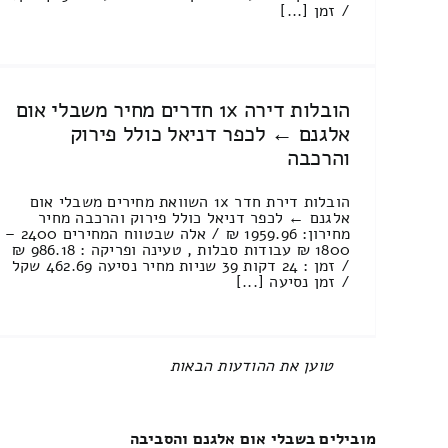
/ זמן [...]
הובלות דירה 1x חדרים מחיר משבלי אום
אלגנם ← לכפר דניאל כולל פירוק
והרכבה
הובלות דירת חדר 1x השוואת מחירים משבלי אום
אלגנם ← לכפר דניאל כולל פירוק והרכבה מחיר
מחירון: 1959.96 ₪ / אלה שבטווח המחירים 2400 –
1800 ₪ עבודות סבלות , טעינה ופריקה : 986.18 ₪
/ זמן : 24 דקות 39 שניות מחיר נסיעה 462.69 שקל
/ זמן נסיעה [...]
All items displayed.
מובילים בשבלי אום אלגנם והסביבה