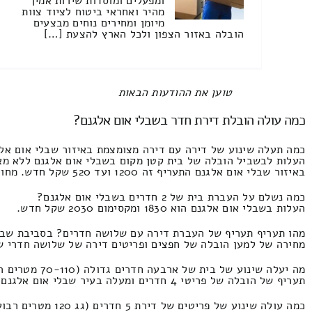
ומפעלים ומוסדות שירות אמין
מהיר ואחראי ביטוח לציוד צוות
מיומן ומחירים נוחים מבצעים
הובלה באזור הצפון ולכל הארץ להצעת […]
All items displayed.
כמה עולה הובלת דירת חדר בשבלי אום אלגנם?
כמה תעלה שינוע של דירה עם דירה מצומצמת באיזור שבלי אום אל
העלות לבשביל הובלה של בית קטן מקום בשבלי אום אלגנם ללא מאר
באיזור שבלי אום אלגנם התעריף זה 1200 ועד 520 שקל חדש. מחוייבים להוריד את המחיר של כלל ההצעות
כמה נשלם על העברת בית של 2 חדרים בשבלי אום אלגנם?
העלות בשבלי אום אלגנם הוא 1830 ומקסימום 2030 שקל חדש.
מהו תעריף תעריף של העברת דירה עם שלושה חדרים? בסביבת שבל
מחירה של למען הובלה של חפצים ופריטים דירה של שלושה חדרי שינה בעיר
מה יעלה שינוע של בית של ארבעה חדרים גדולה (70-110 מטרים רבועים) בסביבת שבלי אום אלגנם?
תעריף של הובלה של פריטי 4 חדרים ומעלה בעיר שבלי אום אלגנם מבלי פירוק ואריזה והשכרת מנוף התמחור זה 3450 ולא יותר מ1810 שקל.
כמה עולה שינוע של פריטים של דירת 5 חדרים (גג 120 מטרים רבועים) בעיר שבלי אום אלגנם?