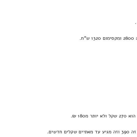
.
שים.