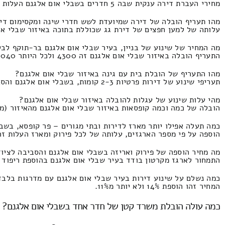
מחירי העברת דירה ענקית שבה 5 חדרים בשבלי אום אלגנם העלות זהו 4600 ומקסימום 2000 שקלים.
מהו תעריף הובלה של דירה שמיועדת לשש חדרי שינה ומקסימום די
עלותה של למען חפצים של דירת גג שכוללת בתוכה באיזור שבלי אום אלגנם שש חד
מה המחיר של שינוע של בניין, בעיר שבלי אום אלגנם בר-תוקף לבי
התעריף הובלה באיזור שבלי אום אלגנם זה 4300 ולכל היותר 3040 שקלים חדשים.
מהו התעריף של הובלת בית עם גינה באיזור שבלי אום אלגנם?
תעריפי שינוע של דירות פרטיות 2-3 קומות, בשבלי אום אלגנם והסביבה העלות הינו 6000 ועד 3400
מהי עלות שינוע של עגלות להובלה באיזור שבלי אום אלגנם?
הובלה של כמה וכמה קופסאות באיזור שבלי אום אלגנם מהאיזור (מקסימום 2800 אריזות קרטון) התמחור הוא 820 ולא יותר
כמה תעלה אפילו יותר מארז לדירות ובתי מגורים – פר קופסא, בשב
הוספה על פי מספר הארגזים, עלותה של לכל פירוק ומארז העלות זהו 47 ולא יותר מ23 שקל
מה מחיר הוספה של פירוק ואריזה בשבלי אום אלגנם והסביבה לציו
התמחור לארגז מקרטון בודד בעיר שבלי אום אלגנם בהוספת ריפוד בולט המחיר זהו 53 ו
כמה נשלם על שינוע דירות בעיר שבלי אום אלגנם עם מדרגות בלבד
המחיר זהו הוספת 14% ולא יותר מ11%.
כמה עולה הובלת משרד קטן של חדר אחד בשבלי אום אלגנם?