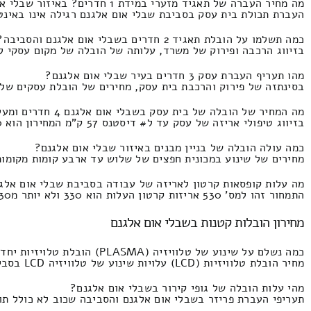
מה מחיר העברה של תאגיד מזערי במידת 1 חדרים? באיזור שבלי אום אלגנם?
העברת תכולת בית עסק בסביבת שבלי אום אלגנם רגילה אינו באינטגרציה של שירותי מנ
כמה תשלמו על הובלת תאגיד 2 חדרים בשבלי אום אלגנם והסביבה?
בזיווג הרכבה ופירוק של משרד, עלותה של הובלה של מקום עסקי לכל היותר 50 מטרים רבועים המחירון זהו 1870 ולכל
מהו תעריף העברת עסק 3 חדרים בעיר שבלי אום אלגנם?
בסינתזה של פירוק והרכבת בית עסק, מחירים של הובלת עסקים של שלוש או שלו
מה המחיר של הובלה של בית עסק בשבלי אום אלגנם 4 חדרים ומעלה?
בזיווג טיפולי אריזה של עסק עד ל# דיסטנס 57 ק"מ המחירון הוא 3760 ומקסימום 1870 ש"ח.
כמה עולה הובלה של בניין מבנים באיזור שבלי אום אלגנם?
מחירים של שינוע במכונית חפצים של שלוש עד ארבע קומות מקומות עבודה המחיר זהו 
מה עלות קופסאות קרטון לאריזה של עבודה בסביבת שבלי אום אלג
התמחור זהו למס' 530 אריזות קרטון העלות הוא 330 ולא יותר מ230 שקלים חדשים.
מחירון הובלות קטנות בשבלי אום אלגנם
כמה נשלם על שינוע של טלוויזיה (PLASMA) הובלת טלויזיות יחד עם סבלות בעיר שבלי אום אלגנם?
מחיר הובלת טלוויזיות (LCD) עלויות שינוע של טלוויזיה LCD בסביבת שבלי אום אלגנם כולל עבודת הרמה הובלה של טלויזיות התמחור הוא 270 שקל ולא יותר מ180 ₪.
מהי עלות הובלה של גופי קירור בשבלי אום אלגנם?
תעריפי העברת פריזר בשבלי אום אלגנם והסביבה שכוב לא כולל תוספת השכרת מנוף אם