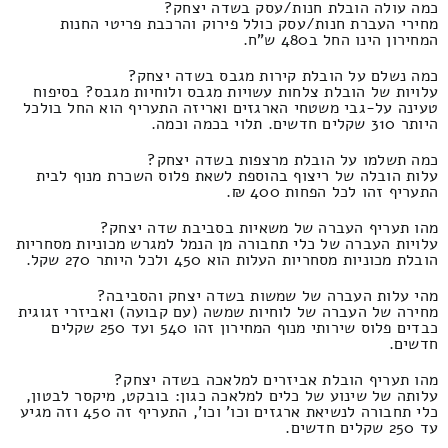
כמה עולה הובלת חנות/עסק בשדה יצחק?
מחירי העברת חנות/עסק כולל פירוק והרכבת פריטי החנות
המחירון הינו החל ב480 ש"ח.
כמה נשלם על הובלת קירות מגבס בשדה יצחק?
עלויות של הובלת צלחות עשויות מגבס ולוחיות מגבס? בסיפוח
טעינה על-גבי משטחי הארגזים ואריזה התעריף הוא החל בולכל
היותר 310 שקלים חדשים. תלוי בכמה וכמה.
כמה תשלמו על הובלת מרצפות בשדה יצחק?
עלות הובלה של ריצוף בהוספת לשאת פלוס השכרת מנוף לבית
התעריף זהו לכל הפחות 400 ₪.
מהו תעריף העברה של משאיות בסביבת שדה יצחק?
עלויות העברה של כלי תחבורה מן הנמל למגרש מכוניות מסחריות
הובלת מכוניות מסחריות העלות הוא 450 ולכל היותר 270 שקל.
מהי עלות העברה של שמשות בשדה יצחק והסביבה?
מחירה של העברה של לוחיות שמשה (עם קבועה) ואביזרי זגוגית
כבדים פלוס שירותי מנוף המחירון זהו 540 ועד 250 שקלים
חדשים.
מהו תעריף הובלת אביזרים למלאכה בשדה יצחק?
עלותה של שינוע של כלים למלאכה כגון: בובקט, מיקסר לבטון,
כלי תחבורה לנשיאת ארגזים וכו' וכו', התעריף זה 450 וזה מגיע
עד 250 שקלים חדשים.