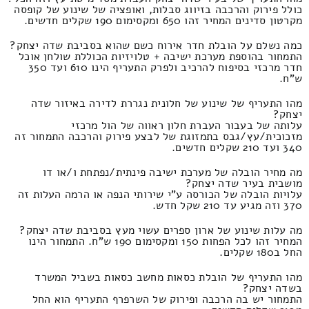
כולל פירוק והרכבה בזיווג סבלות, ואופציה של שינוע של קופסה
מקרטון סדינים המחיר זהו 650 ומקסימום 190 שקלים חדשים.
כמה נשלם על הובלת חדר אירוח כשם שהוא בסביבת שדה יצחק?
התמחור בהוספת מערכת ישיבה + טלויזיות הכוללת שולחן אוכל
חדר מרכזי בסיפוח להרכיב ולפרק התעריף הינו 610 ועד 350
ש"ח.
מהו התעריף של שינוע של חלונית נגררת לדירה באיזור שדה
יצחק?
עלותה של בעבור העברת חלון ראווה של הול מרכזי
מזכוכית/עץ/גבס בתמזוגת של לבצע פירוק והרכבה התמחור זה
340 ועד 210 שקלים חדשים.
מה מחיר הובלה של מערכת ישיבה פינתית/נפתחת ו/או דו
מושבית בעיר שדה יצחק?
עלויות הובלה של הכורסה ע"י שירותי הנפה או הרמה העלות זה
370 וזה מגיע עד 210 שקל חדש.
מה עלות שינוע של ארון ספרים עשוי מעץ בסביבת שדה יצחק?
המחיר זהו לכל הפחות 150 ומקסימום 190 ש"ח. התמחור הינו
החל ב180 שקלים.
מהו התעריף של הובלת כסאות מחשב כסאות בשביל המשרד
בשדה יצחק?
התמחור יש בה הרכבה ופירוק של השרפרף התעריף הוא החל