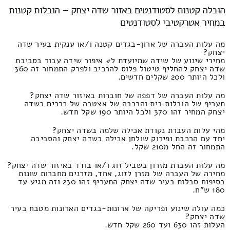
הובלה קטנות לסטודנטים באזור שדה יצחק – הובלות קטנות
במחיר אטרקטיבי לסטודנטים
מה עלות העברה של ארון-בגדים קטנה ו/או ענקית בעיר שדה
יצחק?
מחירי שינוע של שידה שמיועדת ל# איפור שידה עבור בסביבת
שדה יצחק להחליף טיטול פלוס להרכיב ולפרק התמחור זה 360
ולכל היותר 200 שקלים חדשים.
מה עלות העברה של דפפה של חוברות באיזור שדה יצחק?
תעריף של הובלות בית והרכבה של אצטבה של כרכים בשדה
יצחק המחיר זהו 370 ולכל היותר 190 שקל חדש.
מהי עלות העברת נקודת אכילה שלמה בשדה יצחק?
יחד עם הרכבת ופירוק שולחן אכילה בשדה יצחק והסביבה
התמחור זה החל מ210 שקל.
מה עלות העברת מזרון בשביל זוג ו/או בודד באיזור שדה יצחק?
מחירה של העברה של מזרן לזוג, אחד, מזרנים מחברות שונות
בסיפוח סבלות בעיר שדה יצחק התעריף זהו 230 וזה מגיע עד
180 ש"ח.
כמה עולה שינוע ופריקה של ארונות-בגדים הארונות מטבח בעיר
שדה יצחק?
העלות זהו 630 ועד 260 שקל חדש.