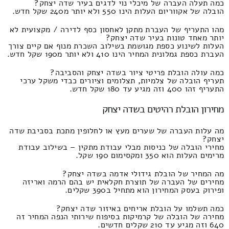
כמה תעלה העברה של מיכלי נוי לדגים בעיר שדה יצחק?
הובלה של אקווריום העלות הינו 550 ולא יותר מ240 שקל חדש.
מהו התעריף של העברת מתקן לאחסון כסף לדירה / מקצועית לא
יותר מאחד טונות בעיר שדה יצחק?
העלות לשינוע כספת מגושמת בשילוב השכרת מנוף אם קיים צורך
העברת כספת גמלונית המחיר הינו 410 ולא יותר מ190 שקל חדש.
כמה עולה הובלת פריטי ציור בשדה יצחק והסביבה?
תעריף הובלה של צלמיות, תצלומים וציורים כבדי משקל ערכי
התעריף זהו 400 וזה מגיע עד 180 שקל חדש.
מחירון הובלת רהיטים בשדה יצחק
מה עלות העברה של שערים מעץ או לחלופין מתכת בסביבת שדה
יצחק?
מחירי הובלה של כניסות מבלי עבודת מתקין – בשילוב עבודת
מרימים העלות הוא 350 ומקסימום 190 שקל.
מה המחיר של הובלת גידולי אדמה בשדה יצחק?
מחירים של העברה של תוצרת חקלאית יש בהם הרמה ואריזה
ופירוק בעסק המחירון הוא מתחיל ב390 שקלים.
כמה תשלמו על הובלת אריחים באיזור שדה יצחק?
מחירה של הובלה של קרמיקות בסיפוח שירותי הנפה המחיר זה
640 וזה מגיע עד 210 שקלים חדשים.