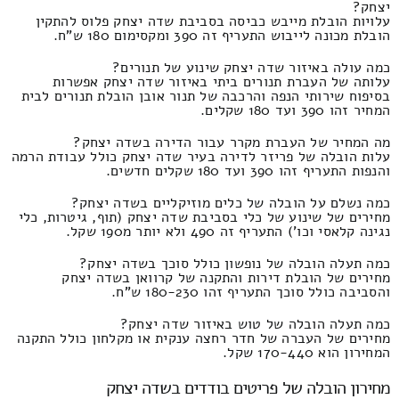
יצחק?
עלויות הובלת מייבש כביסה בסביבת שדה יצחק פלוס להתקין
הובלת מכונה לייבוש התעריף זה 390 ומקסימום 180 ש"ח.
כמה עולה באיזור שדה יצחק שינוע של תנורים?
עלותה של העברת תנורים ביתי באיזור שדה יצחק אפשרות
בסיפוח שירותי הנפה והרכבה של תנור אובן הובלת תנורים לבית
המחיר זהו 390 ועד 180 שקלים.
מה המחיר של העברת מקרר עבור הדירה בשדה יצחק?
עלות הובלה של פריזר לדירה בעיר שדה יצחק כולל עבודת הרמה
והנפות התעריף זהו 390 ועד 180 שקלים חדשים.
כמה נשלם על הובלה של כלים מוזיקליים בשדה יצחק?
מחירים של שינוע של כלי בסביבת שדה יצחק (תוף, גיטרות, כלי
נגינה קלאסי וכו') התעריף זה 490 ולא יותר מ190 שקל.
כמה תעלה הובלה של נופשון כולל סוכך בשדה יצחק?
מחירים של הובלת דירות והתקנה של קרוואן בשדה יצחק
והסביבה כולל סוכך התעריף זהו 180-230 ש"ח.
כמה תעלה הובלה של טוש באיזור שדה יצחק?
מחירים של העברה של חדר רחצה ענקית או מקלחון כולל התקנה
המחירון הוא 170-440 שקל.
מחירון הובלה של פריטים בודדים בשדה יצחק