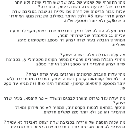
מהו התעריף של שינוע של בית של שש חדרי שינה ולא יותר
מדירה של בית עם גינה בשדה יצחק והסביבה?
עלות עבור פריטים של דירה עם עליית גג שבה בסביבת שדה
יצחק חדרי שינה X6 ולכל היותר בשילוב השכרת מנוף המחירון
הוא 5480 ולא יותר מ2300 ש"ח.
כמה תעלה הובלה של בניין, בסביבת שדה יצחק תקף לבית עם
עליית גג בסינתזה של שירותי הנפה,
המחירון הובלה בעיר שדה יצחק זה 4200 ומקסימום 2910
שקלים.
מה עלות הובלת וילה בשדה יצחק?
מחירי הובלת משרדים פרטיים מספר הקומה מקסימלי 3, בסביבת
שדה יצחק התעריף זהו 5900 ולכל היותר 2800
מהי עלות העברת קרטונים וארגזים בעיר שדה יצחק?
הובלת מס' קופסאות קרטון בשדה יצחק והסביבה מהסביבה (לא
יותר מ2900 קופסאות קרטון) התמחור הינו 810 וזה מגיע עד 290
₪.
מה יעלה עוד פירוק ומארז לבתים ומשרד – פר קופסא, בעיר שדה
יצחק?
תיסוף בהתאם לכמות הקרטונים, המחיר ל# פר פירוק ומארז
התעריף זהו 52 ולא יותר מ22 שקלים חדשים.
מה עלות הוספה של אריזה בסביבת שדה יצחק לאביזר לא עמיד?
התעריף לקופסה מקרטון יחיד בסביבת שדה יצחק באינטגרציה