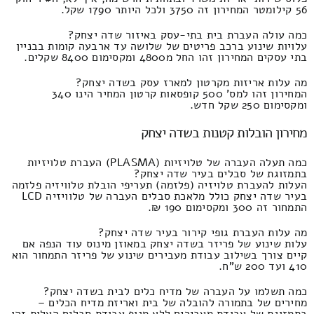
56 קילומטר המחירון זה 3750 ולכל היותר 1790 שקל.
כמה עולה העברת בית בתי-עסק באיזור שדה יצחק?
עלויות שינוע ברכב פריטים של שלושה עד ארבעה קומות בבניין
בתי עסקים המחירון זהו החל מ4800 ומקסימום 8400 שקלים.
מה עלות אריזות מקרטון למארז עסק בשדה יצחק?
המחירון זהו למס' 500 קופסאות קרטון המחיר הינו 340
ומקסימום 250 שקל חדש.
מחירון הובלות קטנות בשדה יצחק
כמה תעלה העברה של טלויזיות (PLASMA) העברת טלויזיות
בתמזוגת של סבלים בעיר שדה יצחק?
העלות להעברת טלויזיה (פלזמה) תעריפי הובלת טלוויזיה פלזמה
בעיר שדה יצחק כולל מלאכת סבלים העברה של טלוויזיה LCD
התמחור זה 300 ומקסימום 190 ₪.
מה עלות העברת גופי קירור בעיר שדה יצחק?
עלות שינוע של פריזר בשדה יצחק במאוזן מינוס עוד הנפה אם
קיים צורך בשילוב עבודת מעבירים שינוע של פריזר התמחור הוא
410 ועד 200 ש"ח.
כמה תשלמו על העברה של מדיח כלים לבית בשדה יצחק?
מחירים של בתמורה להובלה של בית ואריזת מדיח הכלים –