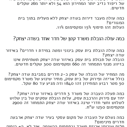
של ריפוד נדיב יותר המחירון הוא 54 ולא יותר מ26 שקלים
חדשים.
כמה עולה מעבר דירות בשדה יצחק ללא מעלית בתוך בית
המגורים?
העלות זהו תיסוף 15% ומקסימום 11%.
כמה עולה הובלת משרד קטן של חדר אחד בשדה יצחק?
כמה עולה הובלת בית עסק בינוני ומטה במידת 1 חדרים? באיזור
שדה יצחק?
הובלה של תכולת בית עסק באיזור שדה יצחק תשתיתית אינו
בזיווג מנוף התמחור זה 660 ומקסימום 300 שקלים חדשים.
מה המחיר של הובלה של עסק כ-2 חדרים בסביבת שדה יצחק?
כולל אריזה ופירוק של בית עסק, מחיר שינוע של משרד מקסימום
50 מטר רבוע המחירון זהו 1840 וזה מגיע עד 80 שקל.
כמה תעלה העברה של משרד 3 חדרים באיזור שדה יצחק?
יחד עם פירוק והרכבת עסק, עלות הובלת עסקים של בין שלוש
לשלוש וחצי חדרי שינה באיזור שדה יצחק התמחור זה 2900
ומקסימום 1230 ש"ח.
כמה נשלם על העברה של מקום עסקי בעיר שדה יצחק ארבעה
חדרים מינימום?
פלוס שירותי אריזת משרד ובתחתית הרשימה, איך לא, ה# ריחוק