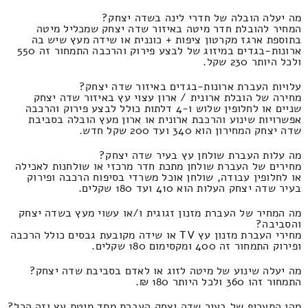
מה יעלה הובלה של חדרי לינה בשדה יצחק?
המחיר להובלת חדר מיטה באיזור שדה יצחק שמכליל מיטה
בתוספת ארגז מקרטון ציפות + כוננית או שידה מעץ שיש בה
ארונות-בגדים במיזוג של לבצע פירוק והרכבה התמחור זה 550
ולכל היותר 230 שקל.
עלויות העברת ארונות-בגדים באיזור שדה יצחק?
מחירה של הובלת ארונית / ארון עצוי עץ באיזור שדה יצחק
שניים או לחלופין שלוש ו-4 דלתות כולל לבצע פירוק והרכבה
אפשרויות שינוע והרכבת ארונית או ארון מעץ הובלה בסביבת
שדה יצחק המחירון הוא 340 ועד 200 שקל חדש.
מה עלות העברת שולחן עץ בעיר שדה יצחק?
מחירים של העברת שולחן מתכת חדר מרכזי או שולחנות לאכילה
או לחלופין עבודה, שולחן אוכל משרדי בסיפוח הרכבה ופירוק
בעיר שדה יצחק העלות הוא 410 ועד 180 שקלים.
מה המחיר של העברת מזנון זגוגית ו/או עשוי מעץ בשדה יצחק
והסביבה?
מחירי העברת מזנון עץ TV או שידה מקובעת גבסים כולל הרכבה
ופירוק התמחור זה 400 ומקסימום 180 שקלים.
מה יעלה שינוע של מיטה לזוג או לאדם בסביבת שדה יצחק?
התמחור זהו 360 ולכל היותר 180 ₪.
מהו התעריף של בעיר שדה יצחק העברת מסד מיטת עץ וזה הכל?