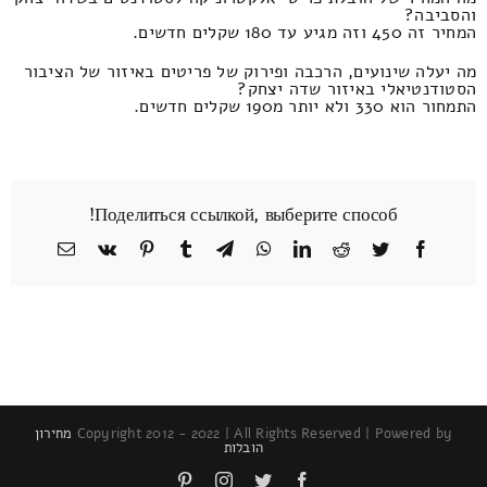
והסביבה?
המחיר זה 450 וזה מגיע עד 180 שקלים חדשים.
מה יעלה שינועים, הרכבה ופירוק של פריטים באיזור של הציבור
הסטודנטיאלי באיזור שדה יצחק?
התמחור הוא 330 ולא יותר מ190 שקלים חדשים.
Поделиться ссылкой, выберите способ!
Facebook
Twitter
Reddit
LinkedIn
WhatsApp
Telegram
Tumblr
Pinterest
Vk
כתובת
דואר
אלקטרוני
Copyright 2012 - 2022 | All Rights Reserved | Powered by
מחירון
הובלות
Pinterest
Instagram
Twitter
Facebook