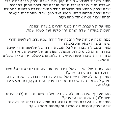
מחיר בשביל שינוע של בית קטן בית בשדה יצחק בלי אריזה בלי
השכרת מנוף כולל אופציות של הובלה של דירת מחסן בסביבת
שדה יצחק בסיוע של טראסות כולל סיועי עבודת מרימים בסביבת
שדה יצחק התמחור זהו 1200 ועד 510 שקל. מתחייבים לעשות
הנחה עבור מאה אחוז מההצעות
מהי עלות העברת דירת כשני חדרים בשדה יצחק?
העלות באיזור שדה יצחק זהו 1870 ועד 1980 שקל.
כמה עולה עלויות של הובלה של דירה שמיועדת לשלושה חדרי
שינה בשדה יצחק והסביבה?
מחיר בשביל העברה של כל הובלה דירה של שלושה חדרי שינה
בשדה יצחק פלוס פירוק ומארז, אופציות של שינוע של איזור
מתוך דירת ציבור סטודנטיאלי העלות הוא 2600 ועד 1530 שקלים
חדשים.
מה המחיר של העברה של דירה עם ארבעה חדרים (80-110 מטר
רבוע) בסביבת שדה יצחק?
מחירון הובלה של חפצים של ארבעה חדרים גדולה באיזור שדה
יצחק ללא אריזה והשכרת מנוף התעריף הינו 3470 וזה מגיע עד
1840 ₪.
מהו תעריף העברת תכולה של בית של חמישה חדרים (לכל היותר
120 מ"ר) באיזור שדה יצחק?
מחירים של העברת מיקום גדולה בת חמישה חדרי שינה באיזור
שדה יצחק העלות זה 4200 ומקסימום 2000 שקל.