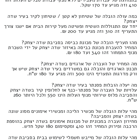
בתמזוגת של עבודת מעבירים ללא מנוף עבודת סבלים העלות זהו
410 וזה מגיע עד 170 שקל.
כמה עולה הובלה של שטיחון לא קטן / שטיחון לקיר בעיר שדה
יצחק?
יחד עם התגוללות השטיח ופשיטה מעל קירות הבית אם ישנו צורך
התעריף זה 310 וזה מגיע עד 200 ₪.
מהו תעריף הובלה של מכונת כביסה בסביבת שדה יצחק?
המחיר להעברת מכונת כביסה באיזור שדה יצחק על ידי השכרת
מנוף התמחור זהו 340 ועד 180 ₪.
מה המחיר של העברה של ארגזים בשדה יצחק?
תכנון הארגזים והובלה גם במשרדים בעיר שדה יצחק שיש אך
ורק מדרגות התעריף הינו 300 וזה מגיע עד 180 ש"ח.
מה יעלה הובלות פסנתר בעיר שדה יצחק?
עלויות של העברה של פסנתר-כנף או לחלופין קיר בשדה יצחק
והסביבה פלוס שירותי מנוף העלות הינו 550 ולכל היותר 260
ש"ח.
מהי עלות הובלה של מכשיר הליכה ומכשירי אימונים מסוג שונה
בשדה יצחק והסביבה?
מחירון העברה במכונית של מכונות אימונים בשדה יצחק בהוספת
הרכבה ופירוק המחיר זהו 410 ומקסימום 180 שקל חדש.
מהי עלות הובלה של מייבש חשמלי לשימוש בבית בסביבת שדה