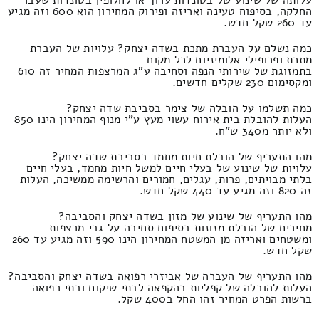
עלותה של שינוע של בטונדות ערוך או לחלופין בטונדות שעבר
החלקה, בסיפוח טעינה ואריזה ופירוק המחירון הוא 600 וזה מגיע
עד 260 שקל חדש.
כמה נשלם על העברת מתכת בשדה יצחק? עלויות של העברת
מתכת ופרופילי אלומיניום לכל מקום
בתמזוגת של שירותי הנפה וסחיבה ע"ג המרצפות המחיר זה 610
ומקסימום 230 שקלים חדשים.
כמה תשלמו על הובלה של צימר בסביבת שדה יצחק?
העלות להובלת בית אירוח עשוי מעץ ע"י מנוף המחירון הינו 850
ולא יותר מ340 ש"ח.
מהו התעריף של הובלת חיות מחמד בסביבת שדה יצחק?
עלויות של שינוע של בעלי חיים למשל חיות מחמד, בעלי חיים
בלתי מבויתים, פרות, עגלים, חמורים והרשימה ממשיכה, העלות
זה 820 וזה מגיע עד 440 שקל חדש.
מהו התעריף של שינוע של מזון בשדה יצחק והסביבה?
מחירים של הובלת מזונות בסיפוח סחיבה על גבי מרצפות
ומשטחים ואריזה מן המשטח המחירון הינו 590 וזה מגיע עד 260
שקל חדש.
מהו התעריף של העברה של אביזרי רפואה בשדה יצחק והסביבה?
העלות להובלה של קפליות בהקפאה לבתי שיקום ובתי רפואה
ברשות הפרט המחיר זהו החל ב400 שקל.