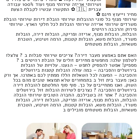
ושירותי אריזה שירותי מנוף ועוד 100% עבודה
עברית 🇮🇱 ✿ התקשרו עכשיו לקבלת הצעת
מחיר וייעוץ חינם ✿
שירותי מנוף כל סוגי ההובלות שירותי הובלת דירות שירותי הובלת
משרדים שירותי אריזה שירותי הובלות לכל חלקי הארץ. שירותי
פירוק והרכבה רהיטים
הובלות, הובלות מנוף, אריזה ופריקה, הובלות דירה, הובלות
משרד, הובלות משא, הובלות קטנות, הרמה ושינוע, השכרת
משאיות, הובלות משטחים
האם אתם באמצע מעבר דירה? צריכים שירותי סבלות ב ? צלצלו
לטלפון שלנו: מחפשים מחירים זולים על הובלת רהיטים ב ?
מספיק! אפשר להפסיק לחפש – הגענו. עלויות של הובלות
בירושלים והסביבה – כמה עולה הובלות קטנות בירושלים
והסביבה – המענה לכל השאלות הללו ממתין לכם באתרנו. אך ורק
כאן: מעבר בית זול ב בתמחורים שלא תמצאו טובים מהם בכל
השוק. ואנו מתחייבים על כך. סוף סוף החלטתם להובלת דירה
בירושלים והסביבה ? נצרכים לשירות הובלות זול בירושלים
והסביבה ? אתר זה בשבילכם. החברה הטובים שירותי הובלה
הובלות, הובלות מנוף, אריזה ופריקה, הובלות דירה, הובלות
משרד, הובלות משא, הובלות קטנות, הרמה ושינוע, השכרת
משאיות, הובלות משטחים מובילים ב