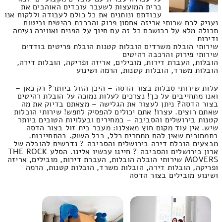
ברית המועצות לשעבר עובדים האוהבים את
עבודתם ונותנים את כל כולם לעבודה וללקוח אנו
נעניק לכם שרותי אריזה אחסון פרוק והרכבת רהיטים וביטוח
תכולה מלא על רכושכם כל זה עם חיוך על הפנים ואווירה נעימה
ודירות
שירותי הובלת משרדים הובלות קטנות הובלת פריטים בודדים
שירותי פירוק והרכבה רהיטים
הובלות, העברת דירות, מובילים, אריזה ופריקה, הובלות דירה,
הובלות משרד, הובלות קטנות, הרמה ושינוע
עלות שירותי סבלות בצור הדסה – היכן הזול ביותר? רק כאן –
ואנו מתחייבים על כך! נצרכים לעלות נמוכה על הובלת רהיטים
בצור הדסה? ניתן לעצור את הגלישה – מצאתם בדיוק את מה
שאתם רוצים. עצרו! אתם יכולים להפסיק לחפש! שירותי הובלות
קטנות בירושלים והסביבה – במחירים ובעלויות הטובים ביותר
שיש. אין עוד מקום חוץ מאצלנו: מעבר בית זול בצור הדסה
בתמחורים שאין להם מתחרים כלל, בכל השוק. בהתחייבות.
מבצעים הובלת דירה בירושלים והסביבה ? נדרשים להובלה של
ארון בירושלים והסביבה ? חייגו עכשיו אלינו. הסלע THE ROCK
MOVERS שירותי הובלה הובלות, העברת דירות, מובילים, אריזה
ופריקה, הובלות דירה, הובלות משרד, הובלות קטנות, הרמה
ושינוע מובילים בצור הדסה