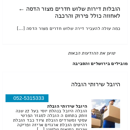
הובלות דירות שלוש חדרים מצור הדסה ←
לאחווה כולל פירוק והרכבה
כמה עולה להעביר דירה שלוש חדרים מצור הדסה [...]
All items displayed.
מובילים בירושלים והסביבה
היובל שירותי הובלה
052-5315333
היובל שירותי הובלה
הובלה היובל בנהלת יוסי בעל 27 שנה
וותק בתחום ה הובלה למגזר הפרטי
עסקי ומשרדים הובלת ציוד כבד הובלת
רהיטים הובלת ארגזים אריזה ופריקה
שירות בתיאום טלפוני […]