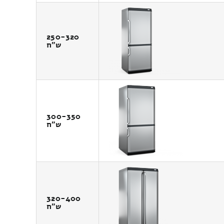
250-320
ש"ח
300-350
ש"ח
320-400
ש"ח