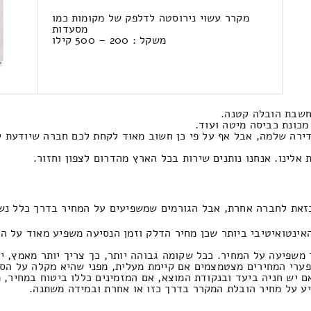
מקרר עשוי נירוסטה לדלפק של מקומות כמו
מסעדות
משקל : 200 – 500 קילו
חשבת הובלה קטנה.
כונת כביסה מיטה ועוד.
ירה שלמה, אבל אף על פי כן חשוב מאוד לקחת לכם חברה שיודעת לה
אלינו. אנחנו נותנים שירות בכל הארץ מהדרום לצפון וחזור.
זאת לחברה אחרת, אבל הגורמים שמשפיעים על המחיר בדרך כלל נשא
אינטואיטיבי ביותר שכן מחיר הדלק וזמן הנסיעה משפיע מאוד על העל
משפיעה על המחיר. ככל שקומה גבוהה יותר, כך צריך יותר מאמץ, י
 פערי המחירים מצטמצמים אם קיימת מעלית, מפני שהיא מקלה על הסב
 יש חניה ביעד ובנקודת המוצא, אם המזמינים כללו ביטוח במחיר, 
יע על מחיר הובלת המקרר בדרך כזו או אחרת ובמידה משתנה.