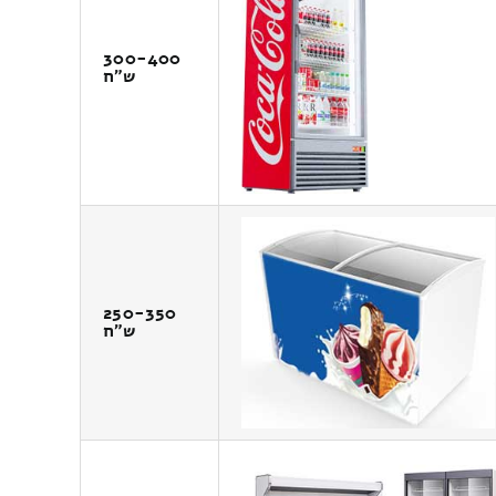
300-400
ש"ח
250-350
ש"ח