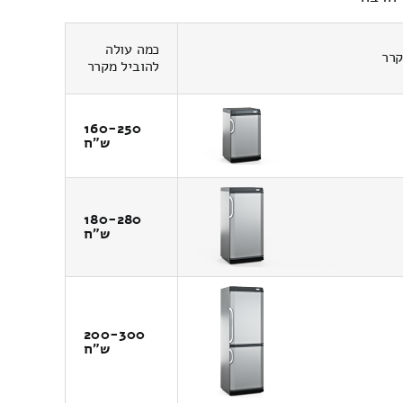
כמה עולה
קרר
להוביל מקרר
160-250
ש"ח
180-280
ש"ח
200-300
ש"ח