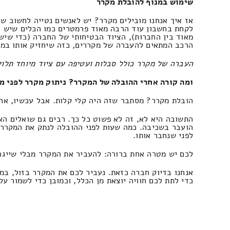
שימוש במנוף להובלת מקרר
אז איך אנחנו מובילים מקרר? יש לאנשים נטייה לחשוב שא
לקחת בחשבון עוד הרבה מאוד פרמטרים כמו הכלים שיש לו
מאוד בין החברות), הציוד הבטיחותי של החברה (כדי שיש
הרכב המתאים להעברה של מקררים, כזה שיחזיק אותו במקו
העברה של מקרר כולל סבלות ועטיפה עם ציוד מיוחד תלוי
ומה קורה אחרי ההובלה של המקרר? ניתוק מקרר לפני מ
הובלת מקרר? מסתבר שזה היה קלי קלות. אבל עכשיו, אח
התשובה היא לא, זה לא פשוט כל כך. רבים גם שואלים הא
הועבר בשכיבה. כמה שעות לפני ההובלה לנתק את המקרר 
לפני שנחבר אותו.
לכם יש מטרה אחת ברורה: להעביר את המקרר מבלי שייגרם
אנחנו בדיוק חברה כזאת. נעביר לכם את המקרר בזול, במה
כדי לתת לכם חוויה יוצאת מן הכלל, וכמובן כדי לשמור ע