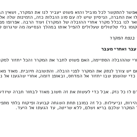
פשר להתקשר לכל מוביל והוא פשוט יעביר לנו את המקרר, ושאין הבד
 את החברה, הניסיון שיש לה עם סוג הובלות כזה, הזמינות שלה אלי
אר לנו בכלל מקרר אחרי ההובלה של המקרר) ועוד הרבה. אפרופו מ
מו בלי טלטולים שעלולים להפיל אותו במהלך הנסיעה מה שיגרום לק
 בנפח המקרר
עבר ואחרי מעבר
רי שההובלה הסתיימה, האם פשוט לחבר את המקרר והכל יחזור למקו
ם יש צורך לנתק את המקרר לפני הובלה. והתשובה חיובית. מאוד מא
כדי שהשמן שבו יחזור אל המדחס, ובאופן דומה, אחרי שהגענו אל 
 לו כל נזק. אבל כדי לעשות את זה חשוב מאוד לבחור חברה שיודע
ירות, וביעילות. כל זה כמובן תחת השגחה קבועה ופיקוח בלתי מתפש
ל המקרר שלכם בריא ושלם, ללא שריטה, עד הגעתו אל היעד.