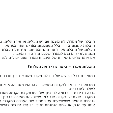
הובלה של מקרר, לא משנה אם יש מעלית או אין מעלית, נ
הובלות קטנות בדרך כלל מסתכמות בפריט אחד כמו מקרר מ
העלות של הובלת מקרר תהיה נמוכה יותר מזו של העברת ד
מנת שלא יגרם נזק למקרר שלכם תוך כדי המעבר.
אם אתם צריכים שירות של העברת מקרר אתם יכולים לפנות 
הובלות מקרר – כיצד נוריד את העלות?
המחירים בכל הנושא של הובלת מקרר משתנים בין חברה כ
המרחק בין היעד לנקודת המוצא – זהו הפרמטר ההגיוני וה
לשלם לעובדים.
גובה הדירות – בדומה להיגיון של המרחק גם הקומה מאוד 
המקרר. אולם יש נקודת אור למי שיש להם מעלית בבניין.
גורמים נוספים שמשפיעים על המחיר של העברת המקרר: אם
אותו על הגב, או שמא הזמנתם מנוף. כל אלו יכולים להשפ