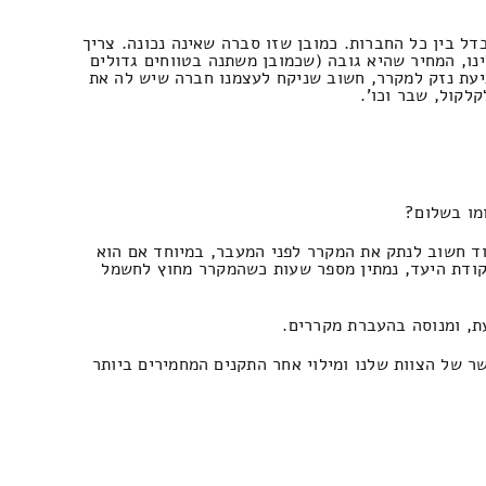
ל בין כל החברות. כמובן שזו סברה שאינה נכונה. צריך
נו, המחיר שהיא גובה (שכמובן משתנה בטווחים גדולים
ניעת נזק למקרר, חשוב שניקח לעצמנו חברה שיש לה את
לקול, שבר וכו'.
מו בשלום?
וד חשוב לנתק את המקרר לפני המעבר, במיוחד אם הוא
נקודת היעד, נמתין מספר שעות כשהמקרר מחוץ לחשמל
ת, ומנוסה בהעברת מקררים.
ר של הצוות שלנו ומילוי אחר התקנים המחמירים ביותר