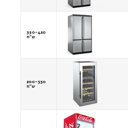
350-420
ש"ח
200-350
ש"ח