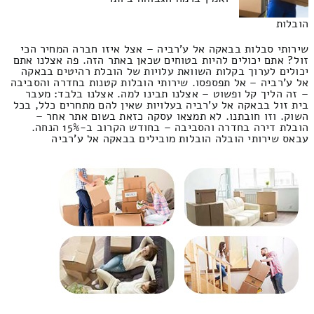
הובלות
שירותי סבלות בבאקה אל ע'רביה – אצל איזו חברה המחיר הכי
זול? אתם יכולים להיות בטוחים שכאן באתר הזה. פה אצלנו אתם
יכולים לערוך בקלות השוואת עלויות של הובלת רהיטים בבאקה
אל ע'רביה – אל תפספסו. שירותי הובלות קטנות בחדרה והסביבה
– זה הליך קל ופשוט – אצלנו תבינו למה. אצלנו בלבד: מעבר
בית זול בבאקה אל ע'רביה בעלויות שאין להם מתחרים כלל, בכל
השוק. וזו חובתנו. לא תמצאו עסקה כזאת בשום אתר אחר –
הובלת דירה בחדרה והסביבה – בחודש הקרוב ב-15% הנחה.
עבאס שירותי הובלה הובלות מובילים בבאקה אל ע'רביה