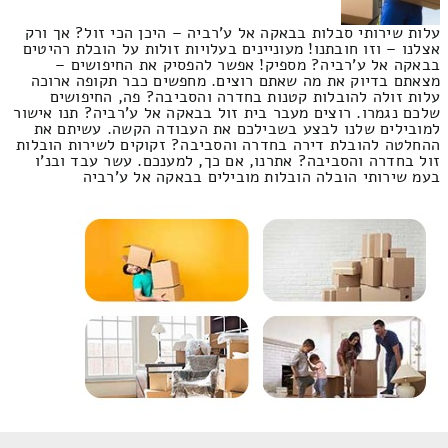
עלות שירותי סבלות בבאקה אל ע'רביה – היכן הכי זול? אך ורק
אצלנו – וזו חובתנו! מעוניינים בעלויות זולות על הובלת רהיטים
בבאקה אל ע'רביה? מספיק! אפשר להפסיק את החיפושים –
מצאתם בדיוק את מה שאתם רוצים. מחפשים כבר תקופה ארוכה
עלות זולה להובלות קטנות בחדרה והסביבה? פה, החיפושים
שלכם נגמרו. רוצים מעבר בית זול בבאקה אל ע'רביה? תנו אישור
למובילים שלנו לבצע בשבילכם את העבודה הקשה. עשיתם את
ההחלטה להובלת דירה בחדרה והסביבה? זקוקים לשירות הובלות
זול בחדרה והסביבה? אתרנו, אם כך, למענכם. עשר עבד ובנ'ו
בעמ שירותי הובלה הובלות מובילים בבאקה אל ע'רביה