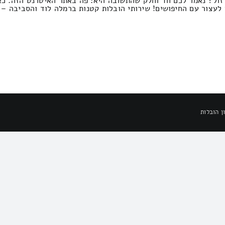
זול? נאמר לכם חד וחלק שהתשובה היא: פה באתר האיטרנט הזה. כאן
 לעצור עם החיפושים! שירותי הובלות קטנות ברמלה לוד והסביבה – 
ן הובלות