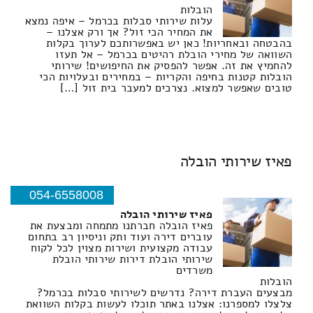
הובלות
עלות שירותי סבלות בכרמל – איפה נמצא
את המחיר הכי זול? אך ורק אצלנו –
בהבטחה ובאחריות! כאן יש באפשרותכם לערוך בקלות
השוואה של מחירי הובלת רהיטים בכרמל – אל תעזו
להחמיץ את זה. אפשר להפסיק את החיפושים! שירותי
הובלות קטנות בחיפה והקריות – במחירים ובעלויות הכי
טובים שאפשר למצוא. נצרכים למעבר בית זול […]
פאיז שירותי הובלה
054-6558008
פאיז שירותי הובלה
פאיז הובלה חברתנו מתמחה ומבצעת את
עוברים דירה ועוד ותק וניסיון רב בתחום
עבודה מקצועית ושירות מצוין לכל לקוח
שירותי הובלת דירות שירותי הובלת
משרדים
הובלות
מבצעים העברת דירה? נדרשים לשירותי סבלות בכרמל?
צלצלו למספרנו: אצלנו באתר תוכלו לעשות בקלות השוואת