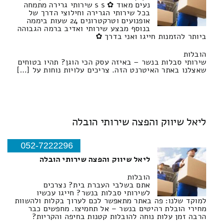
נעים מאוד ✿ s s שירותי גרירה מתמחה
בכל שירותי הגרירה וחילוצי הדרך של
אופנועים וטרקטרונים 24 שעות ביממה
בנוסף מבצע שירותי ואדיב ברמה הגבוהה
ביותר להזמנות חייגו ואני בדרך ✿
הובלות
שירותי סבלות בנשר – באיזה עסק הכי הוגן? תהיו בטוחים
שאצלנו באתר האיטרנט הזה. צריכים עלויות נוחות על […]
ליאל שיווק והפצה שירותי הובלה
052-7222296
ליאל שיווק והפצה שירותי הובלה
הובלות
אתם בשלבי העברת בית? נצרכים
לשירותי סבלות בנשר? חייגו עכשיו
למוקד שלנו: פה באתר מתאפשר לכם לערוך בקלות ולהשוות
מחירי הובלת רהיטים בנשר – אל תחמיצו. מחפשים כבר
הרבה זמן עלות נוחה להובלות קטנות בחיפה והקריות?