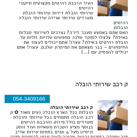
העיר הרכבת רהיטים מקצועית תיקוני
רהיטים
שירותי הובלת דירות שירותי הובלת
משרדים שירותי אריזה שירותי הובלה
רהיטים
הובלות
האם אתם באמצע מעבר דירה? נצרכים לשירותי סבלות
באילת? צלצלו למוקד שלנו: מחפשים עלויות זולות על
הובלת רהיטים באילת? עצרו! אתם יכולים לעצור את
החיפושים – כבר מצאתם את הפיתרון שלכם. עצרו! אתם
יכולים להפסיק עם […]
ק רכב שירותי הובלה
054-3409166
ק רכב שירותי הובלה
הובלות בכל הארץ הובלה נעים מאוד ✿ ק
רכב הובלה מתמחים בכל שירותי והובלת
משרדים כולל פירוק והרכבת רהיטים
בנוסף מציע השכרת משאיות ועוד וותק
וניסיון מעל 4 שנים בתחום שירות אדיב
תוך עמידה בזמנים והגעה מהירה ליעד מגיע להזמנות חייגו