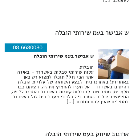
לעצמכם […]
ש אבישר בעמ שירותי הובלה
08-6630080
ש אבישר בעמ שירותי הובלה
הובלות
עלות שירותי סבלות באשדוד – באיזה
אתר הכי זול? תוכלו למצוא רק כאן –
באחריות! באתרנו ניתן לבצע השוואה של עלויות הובלת
רהיטים באשדוד – אל תעזו להחמיץ את זה. רציתם כבר
מלא זמן מחיר טוב להובלות קטנות באשדוד והסביבה? פה,
החיפושים שלכם נגמרו. פה בלבד: מעבר בית זול באשדוד
במחירים שאין להם תחרות […]
ארונוב שיווק בעמ שירותי הובלה