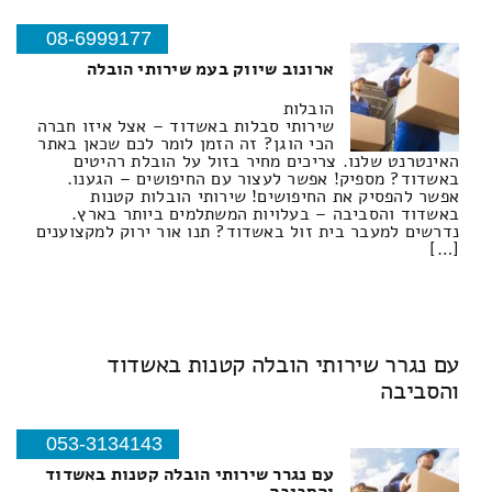
08-6999177
ארונוב שיווק בעמ שירותי הובלה
הובלות
שירותי סבלות באשדוד – אצל איזו חברה
הכי הוגן? זה הזמן לומר לכם שכאן באתר
האינטרנט שלנו. צריכים מחיר בזול על הובלת רהיטים
באשדוד? מספיק! אפשר לעצור עם החיפושים – הגענו.
אפשר להפסיק את החיפושים! שירותי הובלות קטנות
באשדוד והסביבה – בעלויות המשתלמים ביותר בארץ.
נדרשים למעבר בית זול באשדוד? תנו אור ירוק למקצוענים
[…]
עם נגרר שירותי הובלה קטנות באשדוד
והסביבה
053-3134143
עם נגרר שירותי הובלה קטנות באשדוד