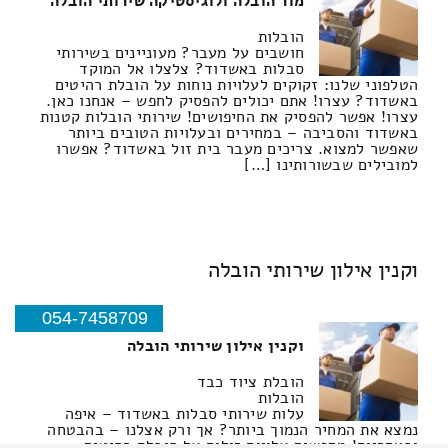
מור הובלה ולוגיסטיקה שירותי הובלה
הובלות
חושבים על מעבר? מעוניינים בשירותי
סבלות באשדוד? צלצלו אל המוקד
הטלפוני שלנו: זקוקים לעלויות נוחות על הובלת רהיטים
באשדוד? עצרו! אתם יכולים להפסיק לחפש – אנחנו כאן.
עצרו! אפשר להפסיק את החיפושים! שירותי הובלות קטנות
באשדוד והסביבה – במחירים ובעלויות הטובים ביותר
שאפשר למצוא. צריכים מעבר בית זול באשדוד? אפשרו
למובילים שבשורותינו […]
וקנין אילון שירותי הובלה
054-7458709
וקנין אילון שירותי הובלה
הובלת ציוד כבד
הובלות
עלות שירותי סבלות באשדוד – איפה
נמצא את המחיר הנמוך ביותר? אך ורק אצלנו – בהבטחה
ובאחריות! מחפשים עלויות זולות על הובלת רהיטים