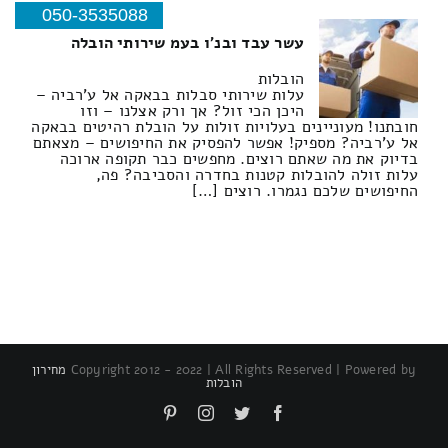
050-3535088
עשר עבד ובנ'ו בעמ שירותי הובלה
הובלות
עלות שירותי סבלות בבאקה אל ע'רביה –
היכן הכי זול? אך ורק אצלנו – וזו
חובתנו! מעוניינים בעלויות זולות על הובלת רהיטים בבאקה
אל ע'רביה? מספיק! אפשר להפסיק את החיפושים – מצאתם
בדיוק את מה שאתם רוצים. מחפשים כבר תקופה ארוכה
עלות זולה להובלות קטנות בחדרה והסביבה? פה,
החיפושים שלכם נגמרו. רוצים […]
Copyright 2012 - 2022 | All Rights Reserved | Powered by
מחירון
הובלות
Pinterest
Instagram
Twitter
Facebook