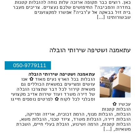
כאן. רוצים כבר תקופה ארוכה עלות נוחה להובלות קטנות
בחדרה והסביבה? החיפושים שלכם נעצרים. צריכים מעבר
בית זול בבאקה אל ע'רביה? אפשרו למקצוענים
שבשורותינו […]
עתאמנה ושטיפה שירותי הובלה
050-9779111
עתאמנה ושטיפה שירותי הובלה
הובלות בכל הארץ נעים מאוד ✿ אנו
עושים ומציעים במשאית הכוללים גם
משאית קירור לכל דבר שתצרכו הובלה
של דירה משרד ועוד שירות אדיב מקצועי
וסבלני לכל לקוח ✿ לפרטים נוספים חייגו
עכשיו ✿
הובלות קטנות
הובלות, הובלות מנוף, הרמת זכוכית, אריזה ופריקה,
הובלות דירה, הובלות משרד, ציוד טכני, הובלות משא,
הובלות קטנות, הרמה ושינוע, הובלת בעלי חיים, השכרת
משאיות, […]