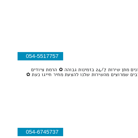
054-5517757
שירותי מנוף הרמה לגובה עד 12 קומות ✿ הרמת כל סוגי הציודים לגבהים שונים וכן הורדת ציודים מגבהים שונים מתן שירות 24/7 בזמינות גבוהה ✿ הרמת ציודים
 רבים שמרוצים מהשירות שלנו להצעת מחיר חייגו כעת ✿
054-6745737