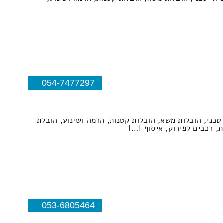
054-7477297
 טכני, הובלות משא, הובלות קטנות, הרמה ושינוע, הובלת
053-6805464