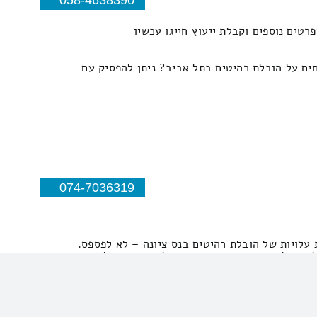
טים נוספים וקבלת ייעוץ חייגו עכשיו
חים על הובלת רהיטים בתל אביב? ניתן להפסיק עם
074-7036319
 עלויות של הובלת רהיטים בנס ציונה – לא לפספס.
 השאלות באתרנו. מעבר בית זול בנס ציונה לא צריך