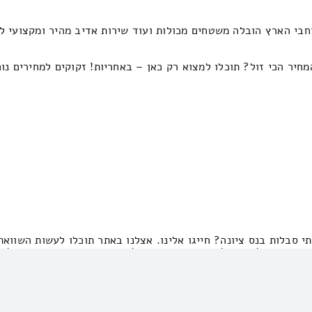
בי הארץ הובלה משטחים מכולות ועוד שירות אדיב מהיר ומקצועי לפר
חיר הכי זול? תוכלו למצוא רק כאן – באחריות! זקוקים למחירים נו
י סבלות בנס ציונה? חייגו אלינו. אצלנו באתר תוכלו לעשות השוואת
סביבה – עלות הובלות קטנות בראשון לציון והסביבה – התשובות לכל