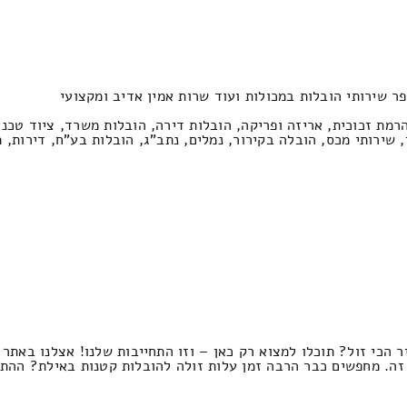
ר שירותי הובלות במכולות ועוד שרות אמין אדיב ומקצועי
הרמת זכוכית, אריזה ופריקה, הובלות דירה, הובלות משרד, ציוד טכני
 שירותי מכס, הובלה בקירור, נמלים, נתב"ג, הובלות בע"ח, דירות, 
 הכי זול? תוכלו למצוא רק כאן – וזו התחייבות שלנו! אצלנו באתר 
ה. מחפשים כבר הרבה זמן עלות זולה להובלות קטנות באילת? ההתר