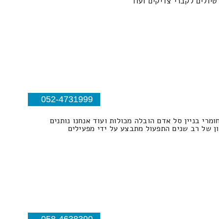
יולים לקברי צדיקים ועוד
052-4731999
פים אזור עפולה וסביבה עמקים צפון עבודות מנוף עד גובה 32 מטר הרמת חומרי בניין סל אדם הובלה מכולות ועוד אנחנו נותנים
יון של רב שנים התפעול מתבצע על ידי מפעילים
058-4638390