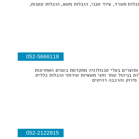
ובלות משרד, ציוד טכני, הובלות משא, הובלות קטנות,
052-5666118
במפעל ייצור ופיתוח של מוצרי גומי ומוצרים בעלי טכנולוגיה מתקדמת בשנים האחרונות
ות בניהול שחר וחגי משאיות שירותי הובלות כללית
 פירוק והרכבה רהיטים
052-2122915