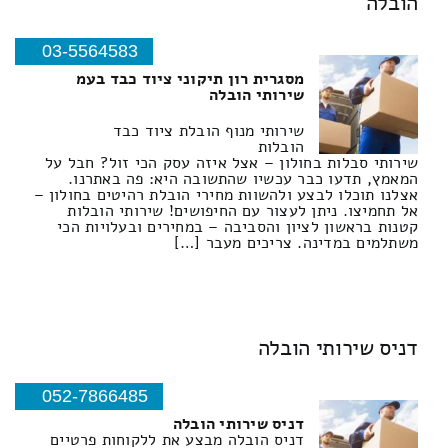
הובלה
03-5564583
מסגרית רון תיקוני ציוד כבד בעמ
שירותי הובלה
שירותי מנוף הובלת ציוד כבד
הובלות
שירותי סבלות בחולון – אצל איזה עסק הכי זול? חבל על
המאמץ, תדעו כבר עכשיו שהתשובה היא: פה באתרנו.
אצלנו תוכלו לבצע ולהשוות מחירי הובלת רהיטים בחולון –
אל תחמיצו. ניתן לעצור עם החיפושים! שירותי הובלות
קטנות בראשון לציון והסביבה – במחירים ובעלויות הכי
משתלמים במדינה. צריכים מעבר […]
דניס שירותי הובלה
052-7866485
דניס שירותי הובלה
דניס הובלה מבצע את ללקוחות פרטיים