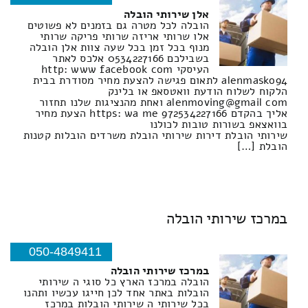
אלן שירותי הובלה
הובלה לכל מטרה גם בזמנים לא פשוטים
אלו שרותי אריזה שרותי פריקה שרותי
מנוף בכל זמן בכל שעה צוות אלן הובלה
בשבילכם 0534227166 אלכס לאתר
העיסקי http: www facebook com
alenmasko94 לתאום פגישה להצעת מחיר מסודרת בבית
הלקוח לשלוח הודעת וואטסאפ או בלינק
alenmoving@gmail com ואחת מהנציגות שלנו תחזור
אליך בהקדם https: wa me 972534227166 הצעת מחיר
בוואצאפ בשורות טובות לכולנו
שירותי הובלת דירות שירותי הובלת משרדים הובלות קטנות
הובלת […]
במרכז שירותי הובלה
050-4849411
במרכז שירותי הובלה
הובלה במרכז הארץ כל סוגי ה שירותי
הובלות באתר אחד לכן חייגו עכשיו ותהנו
בכל שירותי ה שירותי הובלות במרכז