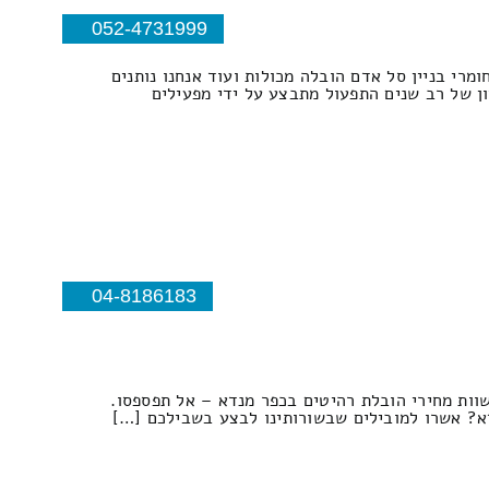
052-4731999
פים אזור עפולה וסביבה עמקים צפון עבודות מנוף עד גובה 32 מטר הרמת חומרי בניין סל אדם הובלה מכולות ועוד אנחנו נותנים
יון של רב שנים התפעול מתבצע על ידי מפעילים
04-8186183
וות מחירי הובלת רהיטים בכפר מנדא – אל תפספסו.
דא? אשרו למובילים שבשורותינו לבצע בשבילכם […]