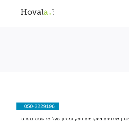
050-2229196
חברתינו מתמחה בשיווק ואספקה של חומרי בניין כל סוגי העבודות הובלה מנוף כגון משטחים ציוד כבד ועוד מגוון שירותים מתקדמים וותק וניסיון מעל 10 שנים בתחום