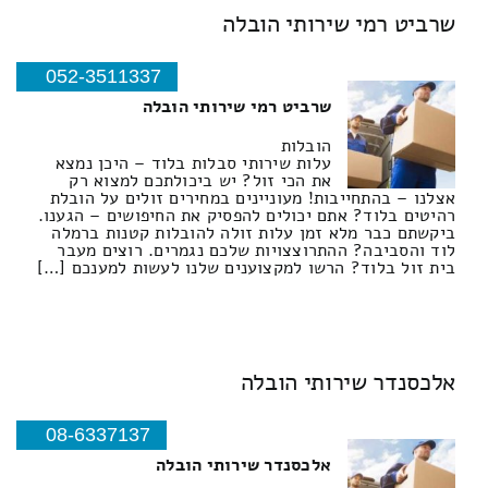
שרביט רמי שירותי הובלה
052-3511337
שרביט רמי שירותי הובלה
הובלות
עלות שירותי סבלות בלוד – היכן נמצא
את הכי זול? יש ביכולתכם למצוא רק
אצלנו – בהתחייבות! מעוניינים במחירים זולים על הובלת
רהיטים בלוד? אתם יכולים להפסיק את החיפושים – הגענו.
ביקשתם כבר מלא זמן עלות זולה להובלות קטנות ברמלה
לוד והסביבה? ההתרוצצויות שלכם נגמרים. רוצים מעבר
בית זול בלוד? הרשו למקצוענים שלנו לעשות למענכם […]
אלכסנדר שירותי הובלה
08-6337137
אלכסנדר שירותי הובלה