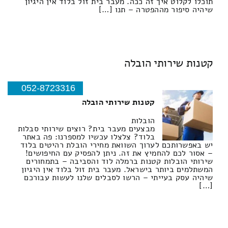
תוכלו לקלוט איך זה ככה. מעבר בית זול בלוד אין היגיון
שיהיה סיפור מההפטרה – תנו […]
קטנות שירותי הובלה
052-8723316
קטנות שירותי הובלה
הובלות
מבצעים מעבר בית? רוצים שירותי סבלות
בלוד? צלצלו עכשיו למספרנו: פה באתר
יש באפשרותכם לערוך השוואת מחירי הובלת רהיטים בלוד
– אסור לכם להחמיץ את זה. ניתן להפסיק עם החיפושים!
שירותי הובלות קטנות ברמלה לוד והסביבה – בתמחורים
המשתלמים ביותר בישראל. מעבר בית זול בלוד אין היגיון
שיהיה עסק בעייתי – הרשו לסבלים שלנו לעשות עבורכם
[…]