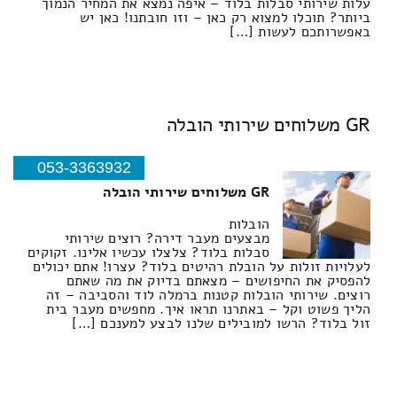
עלות שירותי סבלות בלוד – איפה נמצא את המחיר הנמוך
ביותר? תוכלו למצוא רק כאן – וזו חובתנו! כאן יש
באפשרותכם לעשות […]
GR משלוחים שירותי הובלה
053-3363932
GR משלוחים שירותי הובלה
הובלות
מבצעים מעבר דירה? רוצים שירותי
סבלות בלוד? צלצלו עכשיו אלינו. זקוקים
לעלויות זולות על הובלת רהיטים בלוד? עצרו! אתם יכולים
להפסיק את החיפושים – מצאתם בדיוק את מה שאתם
רוצים. שירותי הובלות קטנות ברמלה לוד והסביבה – זה
הליך פשוט וקל – באתרנו תראו איך. מחפשים מעבר בית
זול בלוד? הרשו למובילים שלנו לבצע למענכם […]