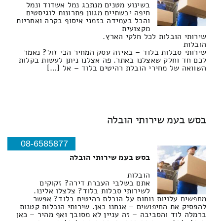
בשינוע מטנים מנתבג נמל אשדוד ונמל
חיפה יבשתיים מגוון פתרונות לוגיסטים
והכל בעמידה בזמני איסוף בקרה ואחריות
מקצועית
שירותי הובלות לכל חלקי הארץ.
הובלות
שירותי סבלות בלוד – באיזה עסק המחיר הכי זול? נאמר
לכם חד וחלק שאצלנו באתר. פה אצלנו ניתן לעשות בקלות
השוואה של מחירי הובלת רהיטים בלוד – אל […]
בסש בעמ שירותי הובלה
08-6585877
בסש בעמ שירותי הובלה
הובלות
אתם בשלבי העברת דירה? זקוקים
לשירותי סבלות בלוד? צלצלו אלינו.
מחפשים עלויות נוחות על הובלת רהיטים בלוד? אפשר
להפסיק את החיפושים – אנחנו כאן. שירותי הובלות קטנות
ברמלה לוד והסביבה – זה עניין לא מסובך ואף מהיר – כאן