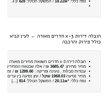
נפח כללי:
18.22м³
/ המשקל הכולל:
628
ק”ג.
הובלה דירות 3-x חדרים מאורה ← לעין קניא
כולל פירוק והרכבה
הובלת דירה 3-x חדרים השוואת מחירים מאורה ← לעין קניא
מחיר מחירון:
3685.47
₪ / אלה שבטווח המחירים
600
עבודות סבלות , טעינה ופריקה :
1299.60 ₪
/ זמן :
57 דקות 54 
מחיר נסיעה
1968.03 שקל
/ זמן נסיעה בין ערים
2 שעות , 50 דקות
נפח כללי:
20.11м³
/ המשקל הכולל:
814
[…]