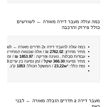
כמה עולה מעבר דירה מאורה ← לשורשים
כולל פירוק והרכבה
כמה עולה להעביר דירה 2x חדרים מאורה ← לשורשים
מחיר מחירון:
2762.02
₪ / אלה שבטווח המחירים
400
עבודות סבלות , טעינה ופריקה :
1653.97 ₪
/ זמן :
1 שעות 20 דקות
מחיר נסיעה
366.30 שקל
/ זמן נסיעה בין ערים
38 דקות
נפח כללי:
23.22м³
/ המשקל הכולל:
1053
ק”ג.
מעבר דירה 2 חדרים הובלה מאורה ← לבני
ראם