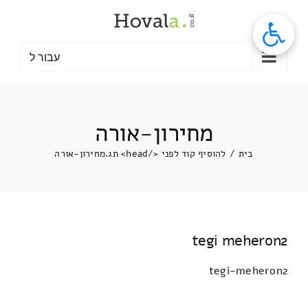
לג
תוכן
עבור ל
מחירון-אורה
בית
/
להוסיף קוד לפני </head> תג.
מחירון-אורה
tegi meheron2
tegi-meheron2