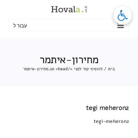
לג
תוכן
עבור ל
מחירון-איתמר
בית
/
להוסיף קוד לפני </head> תג.
מחירון-איתמר
tegi meheron2
tegi-meheron2