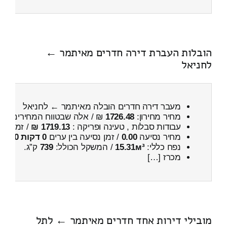
הובלות העברת דירה חדרים מאיתמר ←
לחניאל
מעבר דירה חדרים הובלה מאיתמר ← לחניאל
מחיר מחירון:
1726.48
₪ / אלה שבטווח המחירים
100
עבודות סבלות , טעינה ופריקה :
1719.13 ₪
/ זמן :
3 שעות 2 דקות
מחיר נסיעה
0.00
/ זמן נסיעה בין ערים
0 דקות 0 שניות
נפח כללי:
15.31м³
/ המשקל הכולל:
739
ק”ג.
מכרז […]
מובילי דירות אחד חדרים מאיתמר ← לתל