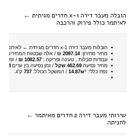
הובלה מעבר דירה 1-x חדרים מגיתית ←
לאיתמר כולל פירוק והרכבה
הובלות מעבר דירה 1-x חדרים מגיתית ← לאיתמר
כו
מחיר מחירון:
2097.14
₪ / אלה שבטווח המחירים
600
עבודות סבלות , טעינה ופריקה :
1082.57 ₪
/ זמן :
27 דקות 40 
מחיר נסיעה
462.69 שקל
/ זמן נסיעה בין ערים
38 דקות
נפח כללי:
14.87м³
/ המשקל הכולל:
737
ק”ג.
שירותי מעבר דירה 2 חדרים מאיתמר ←
לחניתה