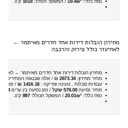
נפח כללי:
19.4м³
/ המשקל הכולל:
1018
ק”ג.
מחירון הובלות דירות אחד חדרים מאיתמר ←
לאחיעזר כולל פירוק והרכבה
מחירון הובלות דירות אחד חדרים מאיתמר ← לאחיע
מחיר מחירון:
2673.34
₪ / אלה שבטווח המחירים
300
עבודות סבלות , טעינה ופריקה :
1416.18 ₪
/ זמן :
1 שעות 15 דקות
מחיר נסיעה
576.00 שקל
/ זמן נסיעה בין ערים
44 דקות
נפח כללי:
20.01м³
/ המשקל הכולל:
897
ק”ג.