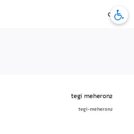
לג
תוכן
tegi meheron2
tegi-meheron2