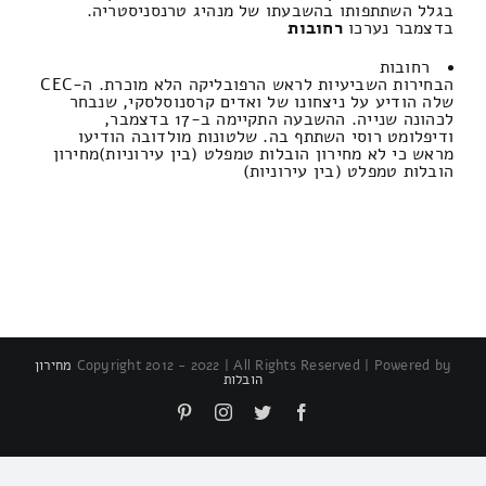
בגלל השתתפותו בהשבעתו של מנהיג טרנסניסטריה.
בדצמבר נערכו
רחובות
רחובות
הבחירות השביעיות לראש הרפובליקה הלא מוכרת. ה-CEC
שלה הודיע ​​על ניצחונו של ואדים קרסנוסלסקי, שנבחר
לכהונה שנייה. ההשבעה התקיימה ב-17 בדצמבר,
ודיפלומט רוסי השתתף בה. שלטונות מולדובה הודיעו
מראש כי לא מחירון הובלות טמפלט (בין עירוניות)מחירון
הובלות טמפלט (בין עירוניות)
Copyright 2012 - 2022 | All Rights Reserved | Powered by
מחירון
הובלות
Pinterest
Instagram
Twitter
Facebook