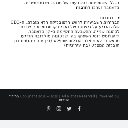
בגלל השתתפותו בהשבעתו של מנהיג טרנסניסטריה.
בדצמבר נערכו
רחובות
רחובות
הבחירות השביעיות לראש הרפובליקה הלא מוכרת. ה-CEC
שלה הודיע ​​על ניצחונו של ואדים קרסנוסלסקי, שנבחר
לכהונה שנייה. ההשבעה התקיימה ב-17 בדצמבר,
ודיפלומט רוסי השתתף בה. שלטונות מולדובה הודיעו
מראש כי לא מחירון הובלות טמפלט (בין עירוניות)מחירון
הובלות טמפלט (בין עירוניות)
Copyright 2012 - 2022 | All Rights Reserved | Powered by
מחירון
הובלות
Pinterest
Instagram
Twitter
Facebook