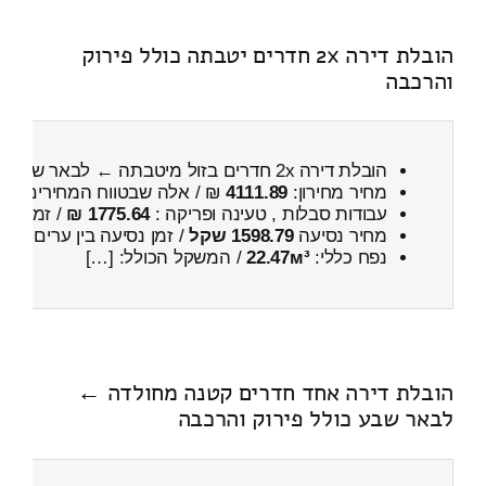
הובלת דירה 2x חדרים יטבתה כולל פירוק
והרכבה
הובלת דירה 2x חדרים בזול מיטבתה ← לבאר שבע
כ
מחיר מחירון:
4111.89
₪ / אלה שבטווח המחירים
100
עבודות סבלות , טעינה ופריקה :
1775.64 ₪
/ זמן :
1 שעות 29 דקות
מחיר נסיעה
1598.79 שקל
/ זמן נסיעה בין ערים
2 שעות , 25 דקות
נפח כללי:
22.47м³
/ המשקל הכולל: […]
הובלת דירה אחד חדרים קטנה מחולדה ←
לבאר שבע כולל פירוק והרכבה