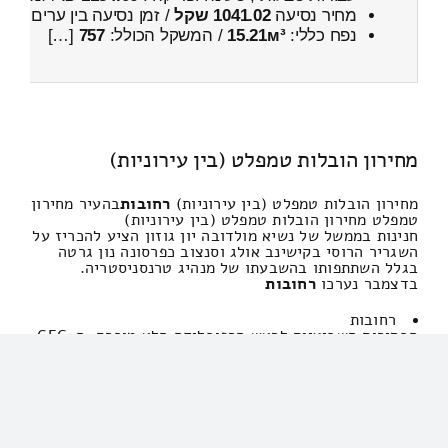
מחיר נסיעה
1041.02 שקל
/ זמן נסיעה בין ערים
1 שעות , 19 דקות
נפח כללי:
15.21м³
/ המשקל הכולל:
757
[…]
מחירון הובלות טמפלט (בין עירוניות)
מחירון הובלות טמפלט (בין עירוניות)
רחובות
בהעיר מחירון
טמפלט מחירון הובלות טמפלט (בין עירוניות)
חנינות בממשל של נשיא מולדובה יון גוזון הציע להכריז על
השגריר הרוסי בקישינב אולג וסנצוב כפרסונה נון גרטה
בגלל השתתפותו בהשבעתו של מנהיג טרנסניסטריה.
בדצמבר נערכו
רחובות
רחובות
הבחירות השביעיות לראש הרפובליקה הלא מוכרת. ה-CEC
שלה הודיע ​​על ניצחונו של ואדים קרסנוסלסקי, שנבחר
לכהונה שנייה. ההשבעה התקיימה ב-17 בדצמבר,
ודיפלומט רוסי השתתף בה. שלטונות מולדובה הודיעו
מראש כי לא מחירון הובלות טמפלט (בין עירוניות)מחירון
הובלות טמפלט (בין עירוניות)