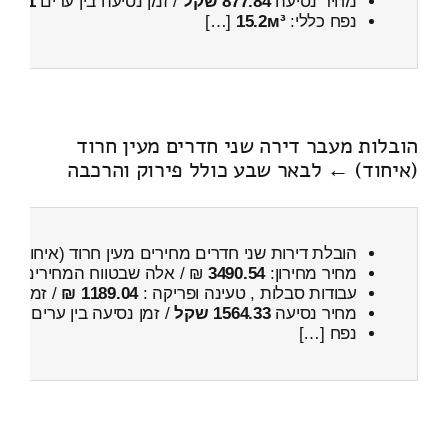
מחיר נסיעה
877.84 שקל
/ זמן נסיעה בין ערים
1 שעות , 28 דקות
נפח כללי:
15.2м³
[…]
הובלות מעבר דירה שני חדרים מעין חרוד
(איחוד) ← לבאר שבע כולל פירוק והרכבה
הובלת דירות שני חדרים מחירים מעין חרוד (איחוד)
מחיר מחירון:
3490.54
₪ / אלה שבטווח המחירים
300
עבודות סבלות , טעינה ופריקה :
1189.04 ₪
/ זמן :
28 דקות 47 
מחיר נסיעה
1564.33 שקל
/ זמן נסיעה בין ערים
2 שעות , 9 דקות
נפח […]