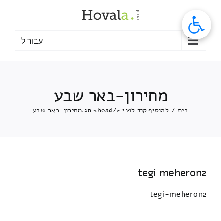
לג
תוכן
עבור ל
מחירון-באר שבע
בית
/
להוסיף קוד לפני </head> תג.
מחירון-באר שבע
tegi meheron2
tegi-meheron2