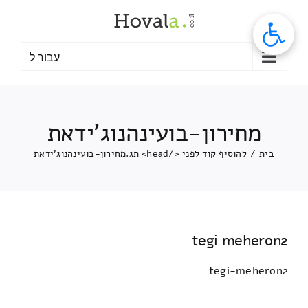
לג
תוכן
עבור ל
מחירון-בועינהנוג'ידאת
בית
/
להוסיף קוד לפני </head> תג.
מחירון-בועינהנוג'ידאת
tegi meheron2
tegi-meheron2