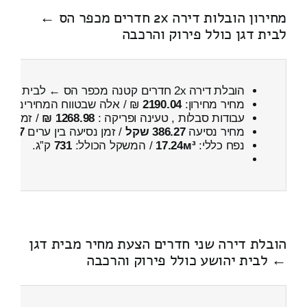
מחירון הובלות דירה 2x חדרים מכפר הס ←
לבית דגן כולל פירוק והרכבה
הובלת דירה 2x חדרים קטנה מכפר הס ← לבית דגן
כ
מחיר מחירון:
2190.04
₪ / אלה שבטווח המחירים
700
עבודות סבלות , טעינה ופריקה :
1268.98 ₪
/ זמן :
59 דקות 57 
מחיר נסיעה
386.27 שקל
/ זמן נסיעה בין ערים
37 דקות
נפח כללי:
17.24м³
/ המשקל הכולל:
731
ק”ג.
הובלת דירה שני חדרים הצעת מחיר מבית דגן
← לבית יהושע כולל פירוק והרכבה