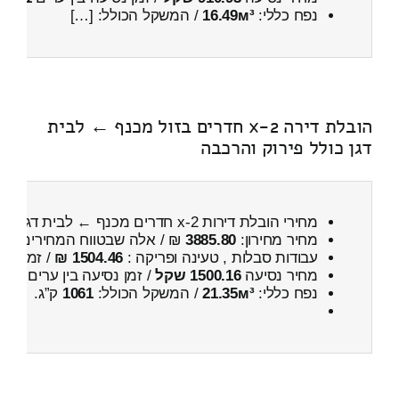
נפח כללי:
16.49м³
/ המשקל הכולל: […]
הובלת דירה 2-x חדרים בזול מכנף ← לבית
דגן כולל פירוק והרכבה
מחירי הובלת דירות 2-x חדרים מכנף ← לבית דגן
כול
מחיר מחירון:
3885.80
₪ / אלה שבטווח המחירים
800
עבודות סבלות , טעינה ופריקה :
1504.46 ₪
/ זמן :
38 דקות 58 
מחיר נסיעה
1500.16 שקל
/ זמן נסיעה בין ערים
2 שעות , 3 דקות
נפח כללי:
21.35м³
/ המשקל הכולל:
1061
ק”ג.