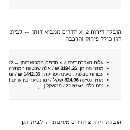
הובלה דירות 2-x חדרים ממבוא דותן ← לבית
דגן כולל פירוק והרכבה
עלות העברת דירה 2-x חדרים ממבוא דותן ← לבית דגן
מחיר מחירון:
3194.26
₪ / אלה שבטווח המחירים
900
עבודות סבלות , טעינה ופריקה :
1442.36 ₪
/ זמן :
43 דקות 1 
מחיר נסיעה
824.96 שקל
/ זמן נסיעה בין ערים
1 שעות , 8 דקות
נפח כללי:
21.57м³
/ המשקל […]
הובלת דירה 2 חדרים מעינות ← לבית דגן