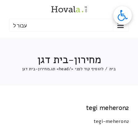
לג
תוכן
עבור ל
מחירון-בית דגן
בית
/
להוסיף קוד לפני </head> תג.
מחירון-בית דגן
tegi meheron2
tegi-meheron2