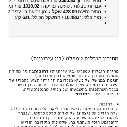
מחיר מחירון:
2005.83
₪ / אלה שבטווח המחירים
500
עבודות סבלות , טעינה ופריקה :
1018.02 ₪
/ זמן :
54 דקות 56 
מחיר נסיעה
428.09 שקל
/ זמן נסיעה בין ערים
37 דקות
נפח כללי:
10.48м³
/ המשקל הכולל:
621
ק”ג.
מחירון הובלות טמפלט (בין עירוניות)
מחירון הובלות טמפלט (בין עירוניות)
רחובות
בהעיר מחירון
טמפלט מחירון הובלות טמפלט (בין עירוניות)
חנינות בממשל של נשיא מולדובה יון גוזון הציע להכריז על
השגריר הרוסי בקישינב אולג וסנצוב כפרסונה נון גרטה
בגלל השתתפותו בהשבעתו של מנהיג טרנסניסטריה.
בדצמבר נערכו
רחובות
רחובות
הבחירות השביעיות לראש הרפובליקה הלא מוכרת. ה-CEC
שלה הודיע ​​על ניצחונו של ואדים קרסנוסלסקי, שנבחר
לכהונה שנייה. ההשבעה התקיימה ב-17 בדצמבר,
ודיפלומט רוסי השתתף בה. שלטונות מולדובה הודיעו
מראש כי לא מחירון הובלות טמפלט (בין עירוניות)מחירון