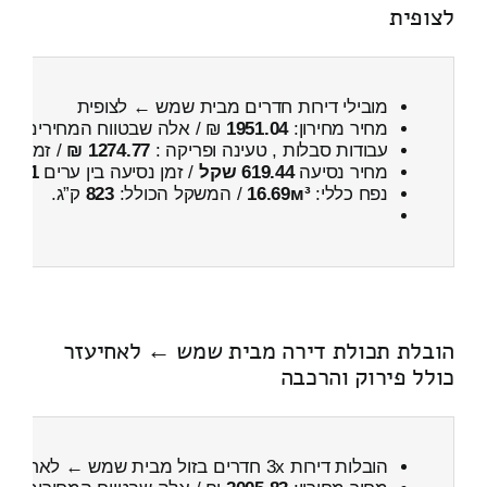
לצופית
מובילי דירות חדרים מבית שמש ← לצופית
מחיר מחירון:
1951.04
₪ / אלה שבטווח המחירים
400
עבודות סבלות , טעינה ופריקה :
1274.77 ₪
/ זמן :
59 דקות 33 
מחיר נסיעה
619.44 שקל
/ זמן נסיעה בין ערים
51 דקות
נפח כללי:
16.69м³
/ המשקל הכולל:
823
ק”ג.
הובלת תכולת דירה מבית שמש ← לאחיעזר
כולל פירוק והרכבה
הובלות דירות 3x חדרים בזול מבית שמש ← לאחיעזר